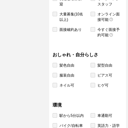
迎
スタッフ
大量募集(10名
オンライン面
以上)
接可能
面接確約あり
今すぐ面接予
約可能
おしゃれ・自分らしさ
髪色自由
髪型自由
服装自由
ピアス可
ネイル可
ヒゲ可
環境
駅から5分以内
車通勤可
バイク/自転車
英語力・語学