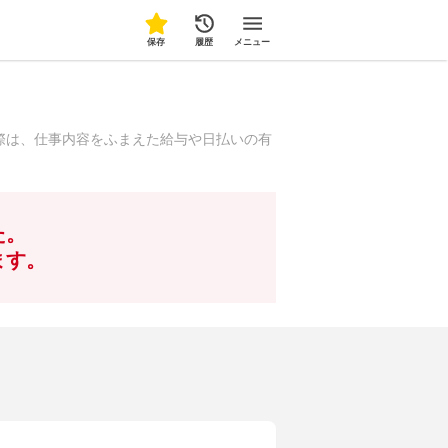
保存
履歴
メニュー
際は、仕事内容をふまえた給与や日払いの有
た。
ます。