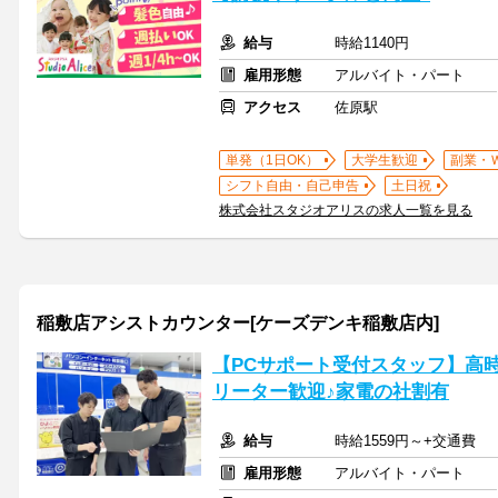
給与
時給1140円
雇用形態
アルバイト・パート
アクセス
佐原駅
単発（1日OK）
大学生歓迎
副業・
シフト自由・自己申告
土日祝
株式会社スタジオアリスの求人一覧を見る
稲敷店アシストカウンター[ケーズデンキ稲敷店内]
【PCサポート受付スタッフ】高時
リーター歓迎♪家電の社割有
給与
時給1559円～+交通費
雇用形態
アルバイト・パート