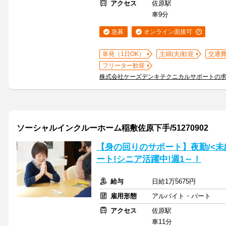
アクセス
佐原駅
車9分
急募
オンライン面接可
単発（1日OK）
主婦(夫)歓迎
交通
フリーター歓迎
株式会社ケーズデンキテクニカルサポートの
ソーシャルインクルーホーム稲敷佐原下手/51270902
【身の回りのサポート】夜勤/<未
ート!シニア活躍中!週1～！
給与
日給1万5675円
雇用形態
アルバイト・パート
アクセス
佐原駅
車11分