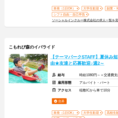
単発（1日OK）
大学生歓迎
副業・
シフト自由・自己申告
ソーシャルインクルー株式会社の求人一覧を
こもれび森のイバライド
【テーマパークSTAFF】夏休み短
由★友達と応募歓迎♪週2～
給与
時給1080円～＋交通費支
雇用形態
アルバイト・パート
アクセス
稲敷ICから車で10分
急募
単発（1日OK）
大学生歓迎
高校生