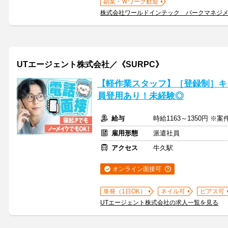
副業・Ｗワーク歓迎
株式会社ワールドインテック パークマネジ
UTエージェント株式会社／《SURPC》
【軽作業スタッフ】［登録制］キ
員登用あり！未経験◎
給与
時給1163～1350円 ※
雇用形態
派遣社員
アクセス
牛久駅
オンライン面接可
単発（1日OK）
ネイル可
ピアス可
UTエージェント株式会社の求人一覧を見る