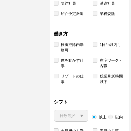
契約社員
派遣社員
紹介予定派遣
業務委託
働き方
扶養控除内勤
1日4h以内可
務可
体を動かす仕
在宅ワーク・
事
内職
リゾートの仕
残業月10時間
事
以下
シフト
以上
以内
土日祝のみ勤
平日のみ可