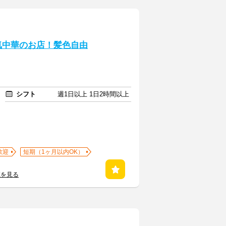
気中華のお店！髪色自由
シフト
週1日以上 1日2時間以上
歓迎
短期（1ヶ月以内OK）
覧を見る