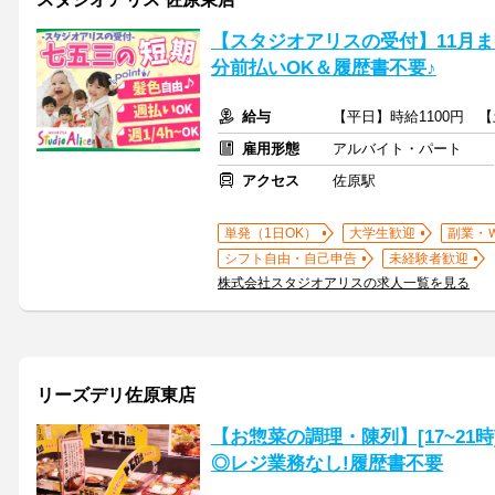
【スタジオアリスの受付】11月
分前払いOK＆履歴書不要♪
給与
【平日】時給1100円 【
雇用形態
アルバイト・パート
アクセス
佐原駅
単発（1日OK）
大学生歓迎
副業・
シフト自由・自己申告
未経験者歓迎
株式会社スタジオアリスの求人一覧を見る
リーズデリ佐原東店
【お惣菜の調理・陳列】[17~21
◎レジ業務なし!履歴書不要