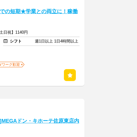
までの短期★学業との両立に！稼働
土日祝】1140円
シフト
週1日以上 1日4時間以上
Ｗワーク歓迎
時]MEGAドン・キホーテ佐原東店内