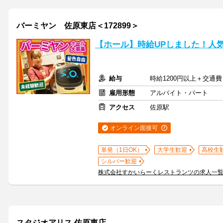
バーミヤン 佐原東店＜172899＞
【ホール】時給UPしました！人
給与
時給1200円以上＋交通費
雇用形態
アルバイト・パート
アクセス
佐原駅
オンライン面接可
単発（1日OK）
大学生歓迎
高校生
シルバー歓迎
株式会社すかいらーくレストランツの求人一
スタジオアリス 佐原東店