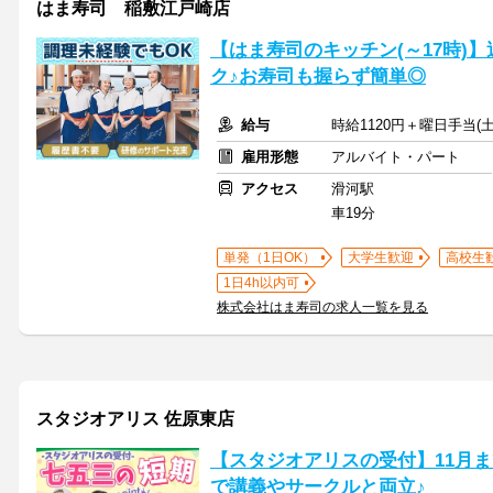
はま寿司 稲敷江戸崎店
【はま寿司のキッチン(～17時)】
ク♪お寿司も握らず簡単◎
給与
時給1120円＋曜日手当(土
雇用形態
アルバイト・パート
アクセス
滑河駅
車19分
単発（1日OK）
大学生歓迎
高校生
1日4h以内可
株式会社はま寿司の求人一覧を見る
スタジオアリス 佐原東店
【スタジオアリスの受付】11月
で講義やサークルと両立♪