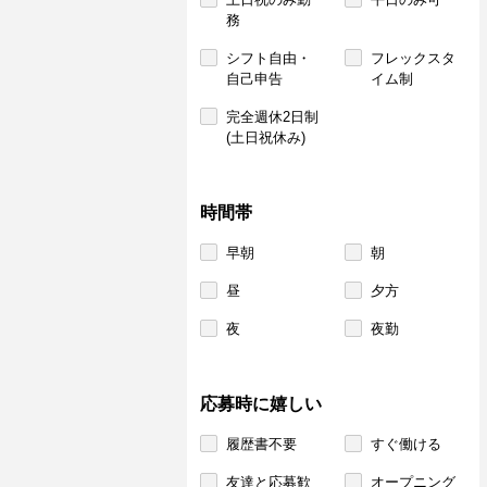
務
シフト自由・
フレックスタ
自己申告
イム制
完全週休2日制
(土日祝休み)
時間帯
早朝
朝
昼
夕方
夜
夜勤
応募時に嬉しい
履歴書不要
すぐ働ける
友達と応募歓
オープニング