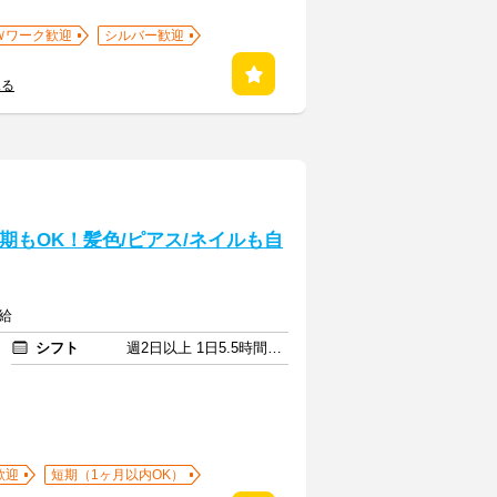
Ｗワーク歓迎
シルバー歓迎
見る
期もOK！髪色/ピアス/ネイルも自
給
シフト
週2日以上 1日5.5時間以上
歓迎
短期（1ヶ月以内OK）