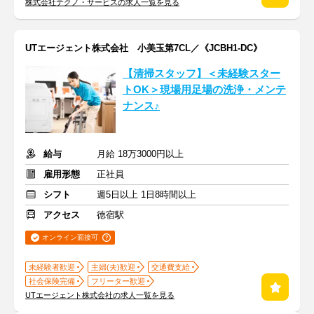
株式会社テクノ・サービスの求人一覧を見る
UTエージェント株式会社 小美玉第7CL／《JCBH1-DC》
【清掃スタッフ】＜未経験スター
トOK＞現場用足場の洗浄・メンテ
ナンス♪
給与
月給 18万3000円以上
雇用形態
正社員
シフト
週5日以上 1日8時間以上
アクセス
徳宿駅
オンライン面接可
未経験者歓迎
主婦(夫)歓迎
交通費支給
社会保険完備
フリーター歓迎
UTエージェント株式会社の求人一覧を見る