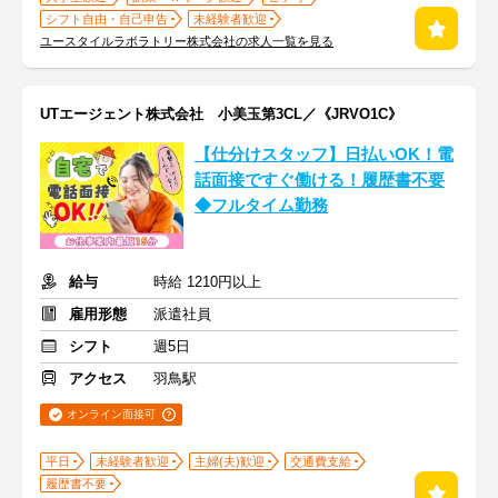
シフト自由・自己申告
未経験者歓迎
ユースタイルラボラトリー株式会社の求人一覧を見る
UTエージェント株式会社 小美玉第3CL／《JRVO1C》
【仕分けスタッフ】日払いOK！電
話面接ですぐ働ける！履歴書不要
◆フルタイム勤務
給与
時給 1210円以上
雇用形態
派遣社員
シフト
週5日
アクセス
羽鳥駅
オンライン面接可
平日
未経験者歓迎
主婦(夫)歓迎
交通費支給
履歴書不要