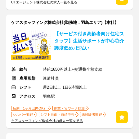
UTエージェント株式会社の求人一覧を見る
ケアスタッフィング株式会社(勤務地：羽鳥エリア)【本社】
【サービス付き高齢者向け住宅ス
タッフ】生活サポートが中心◎介
護度低め♪日払い
給与
時給1650円以上+交通費全額支給
雇用形態
派遣社員
シフト
週2日以上 1日6時間以上
アクセス
羽鳥駅
短期（1ヶ月以内OK）
副業・Ｗワーク歓迎
シルバー歓迎
シフト自由・自己申告
未経験者歓迎
ケアスタッフィング株式会社の求人一覧を見る