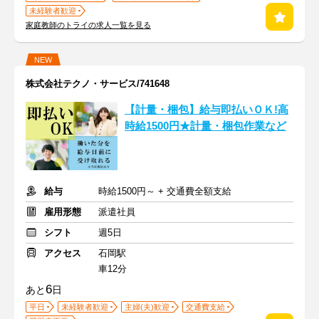
未経験者歓迎
家庭教師のトライの求人一覧を見る
NEW
株式会社テクノ・サービス/741648
【計量・梱包】給与即払いＯＫ!高
時給1500円★計量・梱包作業など
給与
時給1500円～ + 交通費全額支給
雇用形態
派遣社員
シフト
週5日
アクセス
石岡駅
車12分
6
あと
日
平日
未経験者歓迎
主婦(夫)歓迎
交通費支給