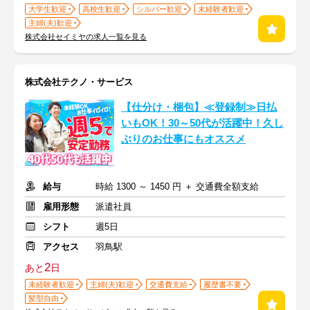
大学生歓迎
高校生歓迎
シルバー歓迎
未経験者歓迎
主婦(夫)歓迎
株式会社セイミヤの求人一覧を見る
株式会社テクノ・サービス
【仕分け・梱包】≪登録制≫日払
いもOK！30～50代が活躍中！久し
ぶりのお仕事にもオススメ
給与
時給 1300 ～ 1450 円 ＋ 交通費全額支給
雇用形態
派遣社員
シフト
週5日
アクセス
羽鳥駅
2
あと
日
未経験者歓迎
主婦(夫)歓迎
交通費支給
履歴書不要
髪型自由