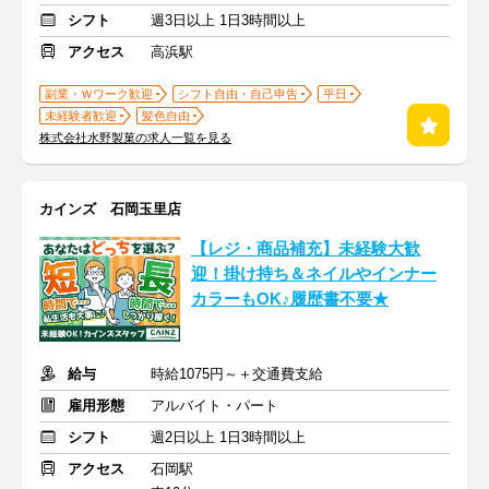
シフト
週3日以上 1日3時間以上
アクセス
高浜駅
副業・Ｗワーク歓迎
シフト自由・自己申告
平日
未経験者歓迎
髪色自由
株式会社水野製菓の求人一覧を見る
カインズ 石岡玉里店
【レジ・商品補充】未経験大歓
迎！掛け持ち＆ネイルやインナー
カラーもOK♪履歴書不要★
給与
時給1075円～＋交通費支給
雇用形態
アルバイト・パート
シフト
週2日以上 1日3時間以上
アクセス
石岡駅