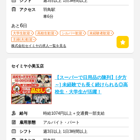
シフト
週3日以上 1日3時間以上
アクセス
羽鳥駅
車6分
6
あと
日
大学生歓迎
高校生歓迎
シルバー歓迎
未経験者歓迎
主婦(夫)歓迎
株式会社セイミヤの求人一覧を見る
セイミヤ小美玉店
【スーパーで日用品の陳列】[夕方
～] 未経験でも長く続けられる◎高
校生・大学生が活躍！
給与
時給1074円以上＋交通費一部支給
雇用形態
アルバイト・パート
シフト
週3日以上 1日3時間以上