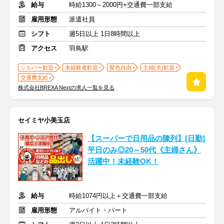
給与
時給1300～2000円+交通費一部支給
雇用形態
派遣社員
シフト
週5日以上 1日8時間以上
アクセス
羽鳥駅
シルバー歓迎
未経験者歓迎
髪色自由
主婦(夫)歓迎
交通費支給
株式会社BREXA Nextの求人一覧を見る
セイミヤ小美玉店
【スーパーで日用品の陳列】[日勤]
平日のみ◎20～50代《主婦さん》
活躍中！未経験OK！
給与
時給1074円以上＋交通費一部支給
雇用形態
アルバイト・パート