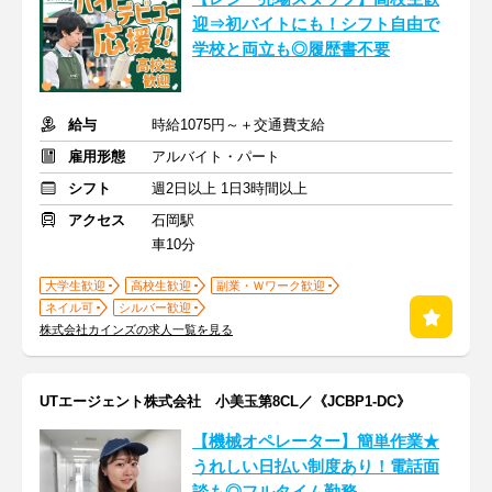
迎⇒初バイトにも！シフト自由で
学校と両立も◎履歴書不要
給与
時給1075円～＋交通費支給
雇用形態
アルバイト・パート
シフト
週2日以上 1日3時間以上
アクセス
石岡駅
車10分
大学生歓迎
高校生歓迎
副業・Ｗワーク歓迎
ネイル可
シルバー歓迎
株式会社カインズの求人一覧を見る
UTエージェント株式会社 小美玉第8CL／《JCBP1-DC》
【機械オペレーター】簡単作業★
うれしい日払い制度あり！電話面