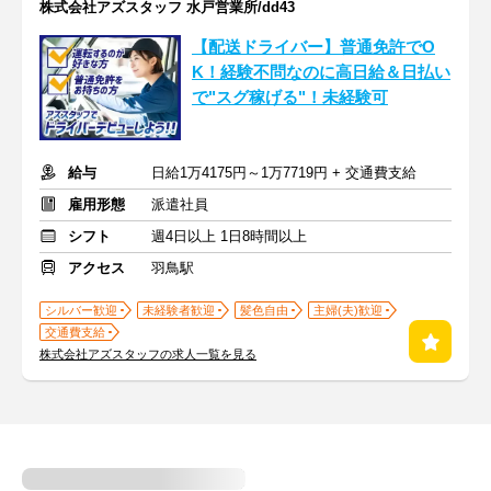
株式会社アズスタッフ 水戸営業所/dd43
【配送ドライバー】普通免許でO
K！経験不問なのに高日給＆日払い
で"スグ稼げる"！未経験可
給与
日給1万4175円～1万7719円 + 交通費支給
雇用形態
派遣社員
シフト
週4日以上 1日8時間以上
アクセス
羽鳥駅
シルバー歓迎
未経験者歓迎
髪色自由
主婦(夫)歓迎
交通費支給
株式会社アズスタッフの求人一覧を見る