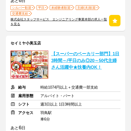
6
あと
日
シルバー歓迎
平日
未経験者歓迎
主婦(夫)歓迎
交通費支給
株式会社スタッフサービス エンジニアリング事業本部の求人一覧
を見る
セイミヤ小美玉店
【スーパーのベーカリー部門】1日
3時間～/平日のみ◎20～50代主婦
さん活躍中★扶養内OK！
給与
時給1074円以上＋交通費一部支給
雇用形態
アルバイト・パート
シフト
週3日以上 1日3時間以上
アクセス
羽鳥駅
車6分
6
あと
日