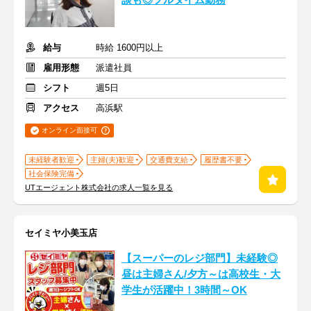
談も◎フルタイム勤務
給与
時給 1600円以上
雇用形態
派遣社員
シフト
週5日
アクセス
高浜駅
オンライン面接可
未経験者歓迎
主婦(夫)歓迎
交通費支給
履歴書不要
社会保険完備
UTエージェント株式会社の求人一覧を見る
セイミヤ小美玉店
【スーパーのレジ部門】未経験◎
昼は主婦さん/夕方～は高校生・大
学生が活躍中！3時間～OK