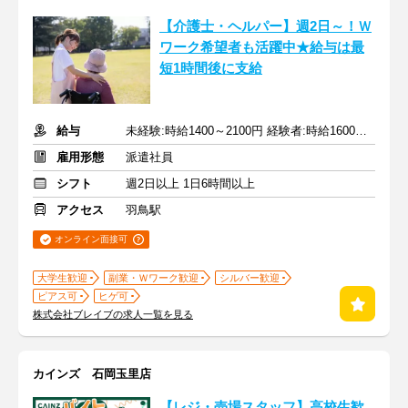
【介護士・ヘルパー】週2日～！Ｗ
ワーク希望者も活躍中★給与は最
短1時間後に支給
給与
未経験:時給1400～2100円 経験者:時給1600～2400円+交通費全額
雇用形態
派遣社員
シフト
週2日以上 1日6時間以上
アクセス
羽鳥駅
オンライン面接可
大学生歓迎
副業・Ｗワーク歓迎
シルバー歓迎
ピアス可
ヒゲ可
株式会社ブレイブの求人一覧を見る
カインズ 石岡玉里店
【レジ・売場スタッフ】高校生歓