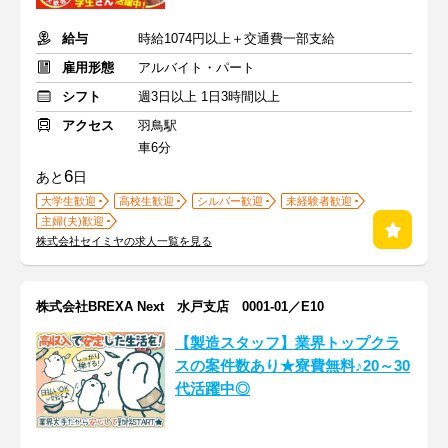
給与
時給1074円以上＋交通費一部支給
雇用形態
アルバイト・パート
シフト
週3日以上 1日3時間以上
アクセス
羽鳥駅
車6分
6
あと
日
大学生歓迎
高校生歓迎
シルバー歓迎
未経験者歓迎
主婦(夫)歓迎
株式会社セイミヤの求人一覧を見る
株式会社BREXA Next 水戸支店 0001-01／E10
【製造スタッフ】業界トップクラ
スの案件数あり★寮費無料♪20～30
代活躍中◎