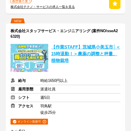
履歴書不要
株式会社テクノ・サービスの求人一覧を見る
NEW
株式会社スタッフサービス・エンジニアリング (案件NO/sseA2
6320)
【作業STAFF】茨城県小美玉市│＜
15時退勤！＞農薬の調整と秤量、
植物栽培
給与
時給1650円以上
雇用形態
派遣社員
シフト
週5日
アクセス
羽鳥駅
徒歩25分
オンライン面接可