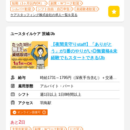
短期（1ヶ月以内OK）
副業・Ｗワーク歓迎
シルバー歓迎
シフト自由・自己申告
未経験者歓迎
ケアスタッフィング株式会社の求人一覧を見る
ユースタイルケア 茨城/Jb
【夜間見守りstaff】「ありがと
う」が1番のやりがい◎無資格&未
経験でもスタートできる/Jb
給与
時給1731～1795円（深夜手当含む）＋交通費支給
雇用形態
アルバイト・パート
シフト
週1日以上 1日8時間以上
アクセス
羽鳥駅
オンライン面接可
2
あと
日
大学生歓迎
副業・Ｗワーク歓迎
ヒゲ可