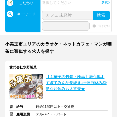
選択してください
選択
こだわり
キーワード
検索
含まない
小美玉市エリアのカラオケ・ネットカフェ・マンガ喫
茶に類似する求人を探す
株式会社水野製菓
【ふ菓子の包装・検品】居心地よ
すぎてみんな長続き♪土日祝休み◎
急なお休みも大丈夫★
給与
時給1129円以上＋交通費
雇用形態
アルバイト・パート