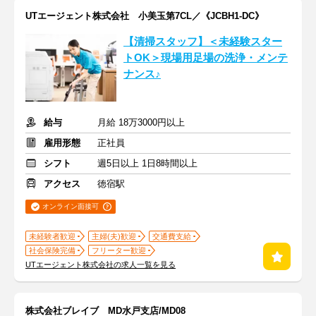
UTエージェント株式会社 小美玉第7CL／《JCBH1-DC》
【清掃スタッフ】＜未経験スター
トOK＞現場用足場の洗浄・メンテ
ナンス♪
給与
月給 18万3000円以上
雇用形態
正社員
シフト
週5日以上 1日8時間以上
アクセス
徳宿駅
オンライン面接可
未経験者歓迎
主婦(夫)歓迎
交通費支給
社会保険完備
フリーター歓迎
UTエージェント株式会社の求人一覧を見る
株式会社ブレイブ MD水戸支店/MD08