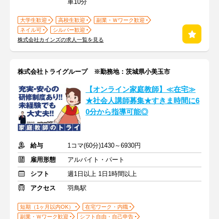
車10分
大学生歓迎
高校生歓迎
副業・Ｗワーク歓迎
ネイル可
シルバー歓迎
株式会社カインズの求人一覧を見る
株式会社トライグループ ※勤務地：茨城県小美玉市
【オンライン家庭教師】≪在宅≫
★社会人講師募集★すきま時間に6
0分から指導可能◎
給与
1コマ(60分)1430～6930円
雇用形態
アルバイト・パート
シフト
週1日以上 1日1時間以上
アクセス
羽鳥駅
短期（1ヶ月以内OK）
在宅ワーク・内職
副業・Ｗワーク歓迎
シフト自由・自己申告