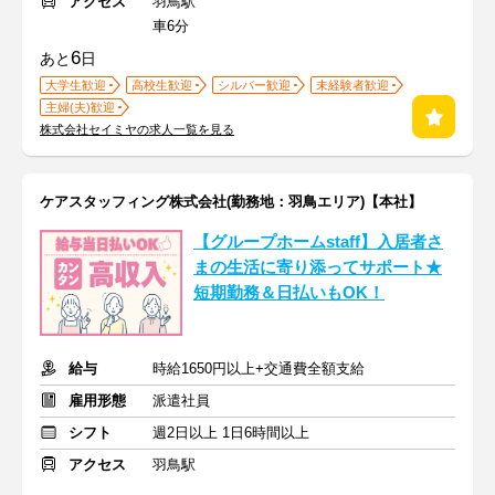
アクセス
羽鳥駅
車6分
6
あと
日
大学生歓迎
高校生歓迎
シルバー歓迎
未経験者歓迎
主婦(夫)歓迎
株式会社セイミヤの求人一覧を見る
ケアスタッフィング株式会社(勤務地：羽鳥エリア)【本社】
【グループホームstaff】入居者さ
まの生活に寄り添ってサポート★
短期勤務＆日払いもOK！
給与
時給1650円以上+交通費全額支給
雇用形態
派遣社員
シフト
週2日以上 1日6時間以上
アクセス
羽鳥駅