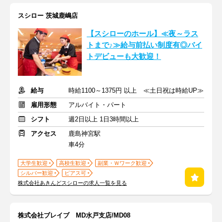
スシロー 茨城鹿嶋店
【スシローのホール】≪夜～ラス
トまで♪≫給与前払い制度有◎バイ
トデビューも大歓迎！
給与
時給1100～1375円 以上 ≪土日祝は時給UP≫
雇用形態
アルバイト・パート
シフト
週2日以上 1日3時間以上
アクセス
鹿島神宮駅
車4分
大学生歓迎
高校生歓迎
副業・Ｗワーク歓迎
シルバー歓迎
ピアス可
株式会社あきんどスシローの求人一覧を見る
株式会社ブレイブ MD水戸支店/MD08