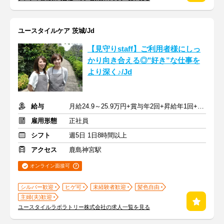
ユースタイルケア 茨城/Jd
【見守りstaff】ご利用者様にしっ
かり向き合える◎"好き”な仕事を
より深く♪/Jd
給与
月給24.9～25.9万円+賞与年2回+昇給年1回+交通費全額
雇用形態
正社員
シフト
週5日 1日8時間以上
アクセス
鹿島神宮駅
オンライン面接可
シルバー歓迎
ヒゲ可
未経験者歓迎
髪色自由
主婦(夫)歓迎
ユースタイルラボラトリー株式会社の求人一覧を見る