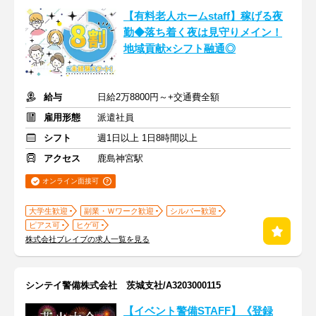
【有料老人ホームstaff】稼げる夜
勤◆落ち着く夜は見守りメイン！
地域貢献×シフト融通◎
給与
日給2万8800円～+交通費全額
雇用形態
派遣社員
シフト
週1日以上 1日8時間以上
アクセス
鹿島神宮駅
オンライン面接可
大学生歓迎
副業・Ｗワーク歓迎
シルバー歓迎
ピアス可
ヒゲ可
株式会社ブレイブの求人一覧を見る
シンテイ警備株式会社 茨城支社/A3203000115
【イベント警備STAFF】《登録