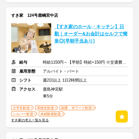
すき家 124号鹿嶋宮中店
【すき家のホール・キッチン】日
勤｜オーダー&お会計はセルフで簡
単◎[早朝手当あり]
給与
時給1150円～【早朝】時給+150円 ※交通費支給
雇用形態
アルバイト・パート
シフト
週2日以上 1日2時間以上
アクセス
鹿島神宮駅
車5分
大学生歓迎
高校生歓迎
副業・Ｗワーク歓迎
シルバー歓迎
未経験者歓迎
すき家の求人一覧を見る