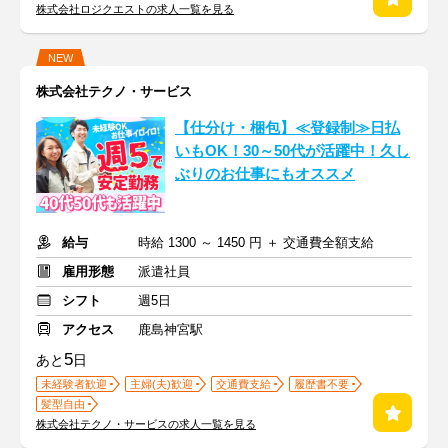
株式会社ロジクエストの求人一覧を見る
NEW
株式会社テクノ・サービス
【仕分け・梱包】≪登録制≫日払
いもOK！30～50代が活躍中！久し
ぶりのお仕事にもオススメ
給与
時給 1300 ～ 1450 円 ＋ 交通費全額支給
雇用形態
派遣社員
シフト
週5日
アクセス
鹿島神宮駅
5
あと
日
未経験者歓迎
主婦(夫)歓迎
交通費支給
履歴書不要
髪型自由
株式会社テクノ・サービスの求人一覧を見る