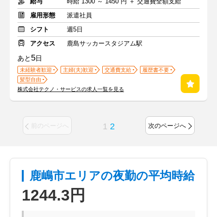
給与
時給 1300 ～ 1450 円 ＋ 交通費全額支給
雇用形態
派遣社員
シフト
週5日
アクセス
鹿島サッカースタジアム駅
5
あと
日
未経験者歓迎
主婦(夫)歓迎
交通費支給
履歴書不要
髪型自由
株式会社テクノ・サービスの求人一覧を見る
1
2
前のページへ
次のページへ
鹿嶋市エリアの夜勤の平均時給
1244.3円