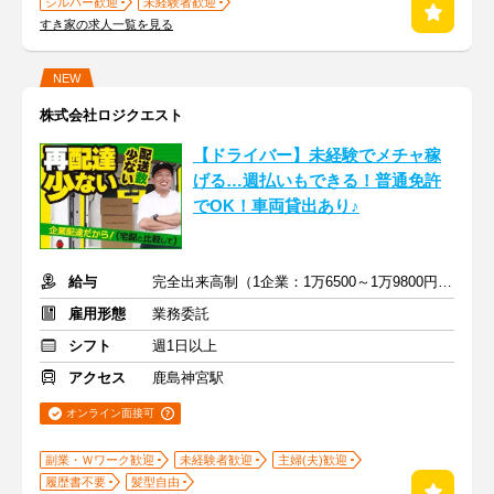
シルバー歓迎
未経験者歓迎
すき家の求人一覧を見る
NEW
株式会社ロジクエスト
【ドライバー】未経験でメチャ稼
げる…週払いもできる！普通免許
でOK！車両貸出あり♪
給与
完全出来高制（1企業：1万6500～1万9800円※1日あたり）
雇用形態
業務委託
シフト
週1日以上
アクセス
鹿島神宮駅
オンライン面接可
副業・Ｗワーク歓迎
未経験者歓迎
主婦(夫)歓迎
履歴書不要
髪型自由