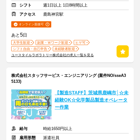
シフト
週1日以上 1日8時間以上
アクセス
鹿島神宮駅
オンライン面接可
5
あと
日
大学生歓迎
副業・Ｗワーク歓迎
ヒゲ可
シフト自由・自己申告
未経験者歓迎
ユースタイルラボラトリー株式会社の求人一覧を見る
株式会社スタッフサービス・エンジニアリング (案件NO/sseA3
5133)
【製造STAFF】茨城県鹿嶋市│☆未
経験OK☆化学製品製造オペレータ
ー作業
給与
時給1650円以上
雇用形態
派遣社員