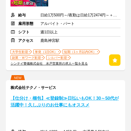
給与
日給1万500円～/夜勤は日給1万2474円～＋交通費※各種手当含む
雇用形態
アルバイト・パート
シフト
週1日以上
アクセス
鹿島神宮駅
大学生歓迎
単発（1日OK）
短期（1ヶ月以内OK）
副業・Ｗワーク歓迎
シルバー歓迎
シンテイ警備株式会社 水戸営業所の求人一覧を見る
NEW
株式会社テクノ・サービス
【仕分け・梱包】≪登録制≫日払いもOK！30～50代が
活躍中！久しぶりのお仕事にもオススメ