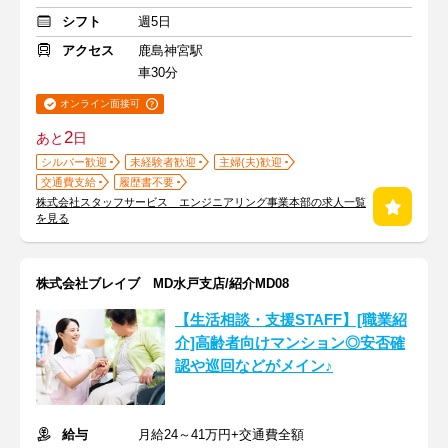
シフト
週5日
アクセス
鹿島神宮駅
車30分
オンライン面接可
2
あと
日
シルバー歓迎
未経験者歓迎
主婦(夫)歓迎
交通費支給
履歴書不要
株式会社スタッフサービス エンジニアリング事業本部の求人一覧
を見る
株式会社ブレイブ MD水戸支店/紹介MD08
【生活相談・支援STAFF】[職業紹
介]高齢者向けマンション◎安否確
認や巡回などがメイン♪
給与
月給24～41万円+交通費全額