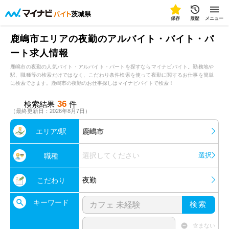
茨城県
保存
履歴
メニュー
鹿嶋市エリアの夜勤のアルバイト・バイト・パ
ート求人情報
鹿嶋市の夜勤の人気バイト・アルバイト・パートを探すならマイナビバイト。勤務地や
駅、職種等の検索だけではなく、こだわり条件検索を使って夜勤に関するお仕事を簡単
に検索できます。鹿嶋市の夜勤のお仕事探しはマイナビバイトで検索！
36
検索結果
件
（最終更新日：2026年8月7日）
エリア/駅
鹿嶋市
選択してください
選択
職種
夜勤
こだわり
キーワード
検索
含まない