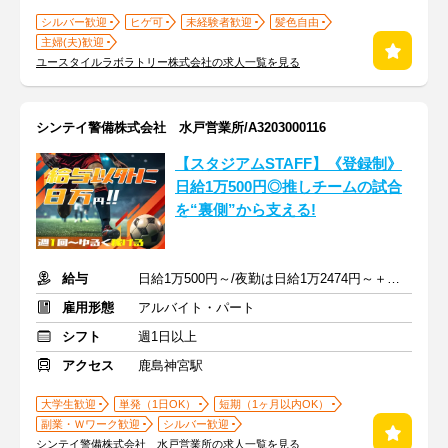
シルバー歓迎
ヒゲ可
未経験者歓迎
髪色自由
主婦(夫)歓迎
ユースタイルラボラトリー株式会社の求人一覧を見る
シンテイ警備株式会社 水戸営業所/A3203000116
【スタジアムSTAFF】《登録制》
日給1万500円◎推しチームの試合
を“裏側”から支える!
給与
日給1万500円～/夜勤は日給1万2474円～＋交通費※各種手当含む
雇用形態
アルバイト・パート
シフト
週1日以上
アクセス
鹿島神宮駅
大学生歓迎
単発（1日OK）
短期（1ヶ月以内OK）
副業・Ｗワーク歓迎
シルバー歓迎
シンテイ警備株式会社 水戸営業所の求人一覧を見る