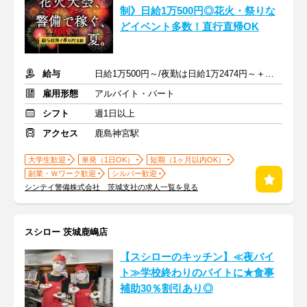
制》日給1万500円◎花火・祭りな
どイベント多数！直行直帰OK
給与
日給1万500円～/夜勤は日給1万2474円～＋交通費※各種手当含む
雇用形態
アルバイト・パート
シフト
週1日以上
アクセス
鹿島神宮駅
大学生歓迎
単発（1日OK）
短期（1ヶ月以内OK）
副業・Ｗワーク歓迎
シルバー歓迎
シンテイ警備株式会社 茨城支社の求人一覧を見る
スシロー 茨城鹿嶋店
【スシローのキッチン】≪夜バイ
ト≫学校終わりのバイトに★食事
補助30％割引あり◎