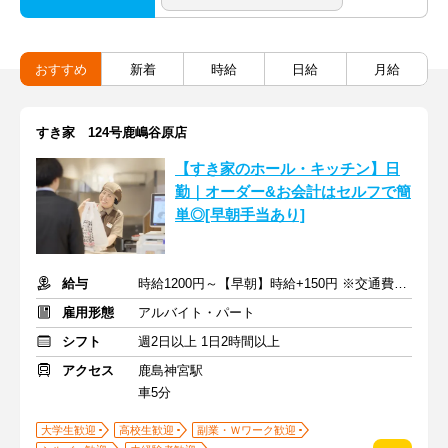
おすすめ
新着
時給
日給
月給
すき家 124号鹿嶋谷原店
【すき家のホール・キッチン】日
勤｜オーダー&お会計はセルフで簡
単◎[早朝手当あり]
給与
時給1200円～【早朝】時給+150円 ※交通費支給
雇用形態
アルバイト・パート
シフト
週2日以上 1日2時間以上
アクセス
鹿島神宮駅
車5分
大学生歓迎
高校生歓迎
副業・Ｗワーク歓迎