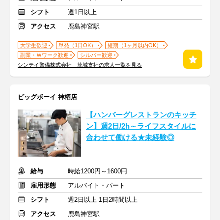
シフト
週1日以上
アクセス
鹿島神宮駅
大学生歓迎
単発（1日OK）
短期（1ヶ月以内OK）
副業・Ｗワーク歓迎
シルバー歓迎
シンテイ警備株式会社 茨城支社の求人一覧を見る
ビッグボーイ 神栖店
【ハンバーグレストランのキッチ
ン】週2日/2h～ライフスタイルに
合わせて働ける★未経験◎
給与
時給1200円～1600円
雇用形態
アルバイト・パート
シフト
週2日以上 1日2時間以上
アクセス
鹿島神宮駅