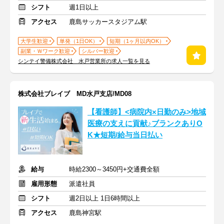
シフト
週1日以上
アクセス
鹿島サッカースタジアム駅
大学生歓迎
単発（1日OK）
短期（1ヶ月以内OK）
副業・Ｗワーク歓迎
シルバー歓迎
シンテイ警備株式会社 水戸営業所の求人一覧を見る
株式会社ブレイブ MD水戸支店/MD08
【看護師】<病院内×日勤のみ>地域
医療の支えに貢献♪ブランクありO
K★短期/給与当日払い
給与
時給2300～3450円+交通費全額
雇用形態
派遣社員
シフト
週2日以上 1日6時間以上
アクセス
鹿島神宮駅