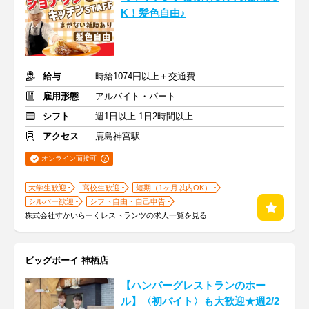
K！髪色自由♪
給与
時給1074円以上＋交通費
雇用形態
アルバイト・パート
シフト
週1日以上 1日2時間以上
アクセス
鹿島神宮駅
オンライン面接可
大学生歓迎
高校生歓迎
短期（1ヶ月以内OK）
シルバー歓迎
シフト自由・自己申告
株式会社すかいらーくレストランツの求人一覧を見る
ビッグボーイ 神栖店
【ハンバーグレストランのホー
ル】〈初バイト〉も大歓迎★週2/2