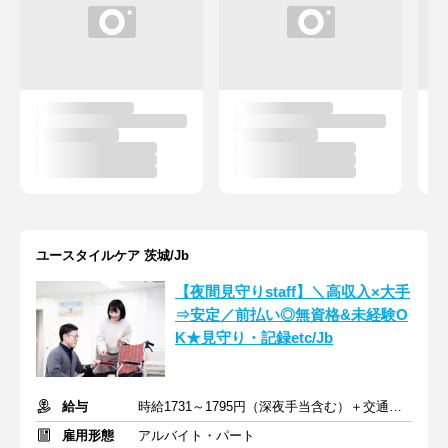
ユースタイルケア 茨城/Jb
【夜間見守りstaff】＼高収入×大手
⇒安定／前払い◎無資格&未経験O
K★見守り・記録etc/Jb
給与
時給1731～1795円（深夜手当含む）＋交通費支給
雇用形態
アルバイト・パート