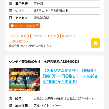
雇用形態
正社員
シフト
週5日以上 1日8時間以上
アクセス
鹿島神宮駅
オンライン面接可
シルバー歓迎
ピアス可
ヒゲ可
髪色自由
主婦(夫)歓迎
株式会社ブレイブの求人一覧を見る
シンテイ警備株式会社 水戸営業所/A3203000116
【スタジアムSTAFF】《登録制》
日給1万500円◎推しチームの試合
を“裏側”から支える!
給与
日給1万500円～/夜勤は日給1万2474円～＋交通費※各種手当含む
雇用形態
アルバイト・パート