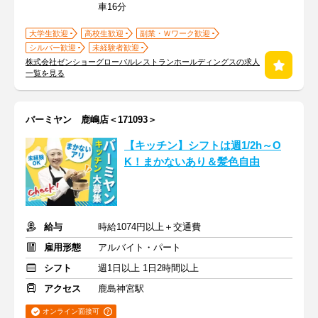
車16分
大学生歓迎
高校生歓迎
副業・Ｗワーク歓迎
シルバー歓迎
未経験者歓迎
株式会社ゼンショーグローバルレストランホールディングスの求人
一覧を見る
バーミヤン 鹿嶋店＜171093＞
【キッチン】シフトは週1/2h～O
K！まかないあり＆髪色自由
給与
時給1074円以上＋交通費
雇用形態
アルバイト・パート
シフト
週1日以上 1日2時間以上
アクセス
鹿島神宮駅
オンライン面接可