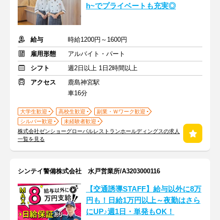
h~でプライベートも充実◎
給与
時給1200円～1600円
雇用形態
アルバイト・パート
シフト
週2日以上 1日2時間以上
アクセス
鹿島神宮駅
車16分
大学生歓迎
高校生歓迎
副業・Ｗワーク歓迎
シルバー歓迎
未経験者歓迎
株式会社ゼンショーグローバルレストランホールディングスの求人
一覧を見る
シンテイ警備株式会社 水戸営業所/A3203000116
【交通誘導STAFF】給与以外に8万
円も！日給1万円以上～夜勤はさら
にUP♪週1日・単発もOK！