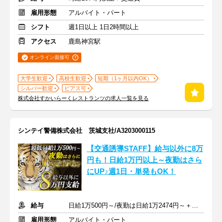
雇用形態
アルバイト・パート
シフト
週1日以上 1日2時間以上
アクセス
鹿島神宮駅
オンライン面接可
大学生歓迎
高校生歓迎
短期（1ヶ月以内OK）
シルバー歓迎
ピアス可
株式会社すかいらーくレストランツの求人一覧を見る
シンテイ警備株式会社 茨城支社/A3203000115
【交通誘導STAFF】給与以外に8万
円も！日給1万円以上～夜勤はさら
にUP♪週1日・単発もOK！
給与
日給1万500円～/夜勤は日給1万2474円～＋交通費※各種手当含む
雇用形態
アルバイト・パート