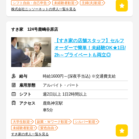
シフト自由・自己申告
未経験者歓迎
主婦(夫)歓迎
株式会社ニッソーネットの求人一覧を見る
すき家 124号鹿嶋谷原店
【すき家の店舗スタッフ】セルフ
オーダーで簡単！未経験OK★1日/
2h～プライベートも両立◎
給与
時給1600円～(深夜手当込) ※交通費支給
雇用形態
アルバイト・パート
シフト
週2日以上 1日2時間以上
アクセス
鹿島神宮駅
車5分
大学生歓迎
副業・Ｗワーク歓迎
シルバー歓迎
未経験者歓迎
髪色自由
すき家の求人一覧を見る