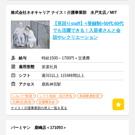
株式会社ネオキャリア ナイス！介護事業部 水戸支店／MIT
【見回りstaff】<登録制>50代,60代
でも活躍できる！入居者さんと会
話やレクリエーション
給与
時給1500～1700円＋交通費
雇用形態
派遣社員
シフト
週3日以上 1日6時間以上
アクセス
鹿島神宮駅
シルバー歓迎
シフト自由・自己申告
未経験者歓迎
主婦(夫)歓迎
交通費支給
ナイス！介護事業部の求人一覧を見る
バーミヤン 鹿嶋店＜171093＞