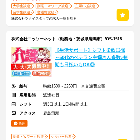
大学生歓迎
副業・Ｗワーク歓迎
主婦(夫)歓迎
留学生歓迎
交通費支給
株式会社ツクイスタッフの求人一覧を見る
株式会社ニッソーネット（勤務地：茨城県鹿嶋市）/OS-1518
【生活サポート】シフト柔軟◎40
～50代のベテラン主婦さん多数♪短
期も日払いもOK◎
給与
時給1500～2250円 ※交通費全額
雇用形態
派遣社員
シフト
週3日以上 1日4時間以上
アクセス
鹿島灘駅
急募
副業・Ｗワーク歓迎
シルバー歓迎