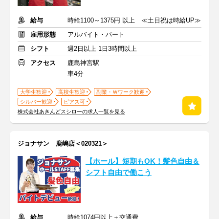
給与
時給1100～1375円 以上 ≪土日祝は時給UP≫
雇用形態
アルバイト・パート
シフト
週2日以上 1日3時間以上
アクセス
鹿島神宮駅
車4分
大学生歓迎
高校生歓迎
副業・Ｗワーク歓迎
シルバー歓迎
ピアス可
株式会社あきんどスシローの求人一覧を見る
ジョナサン 鹿嶋店＜020321＞
【ホール】短期もOK！髪色自由＆
シフト自由で働こう
給与
時給1074円以上＋交通費