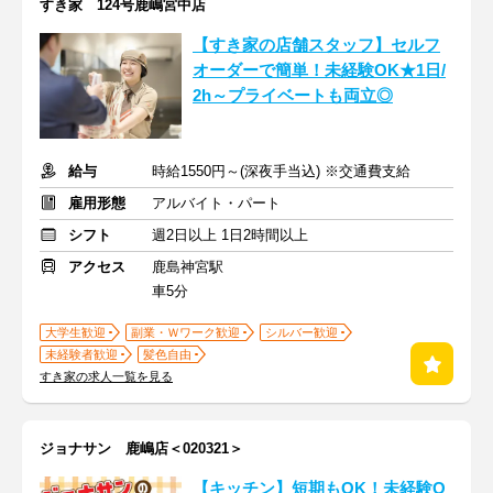
すき家 124号鹿嶋宮中店
【すき家の店舗スタッフ】セルフ
オーダーで簡単！未経験OK★1日/
2h～プライベートも両立◎
給与
時給1550円～(深夜手当込) ※交通費支給
雇用形態
アルバイト・パート
シフト
週2日以上 1日2時間以上
アクセス
鹿島神宮駅
車5分
大学生歓迎
副業・Ｗワーク歓迎
シルバー歓迎
未経験者歓迎
髪色自由
すき家の求人一覧を見る
ジョナサン 鹿嶋店＜020321＞
【キッチン】短期もOK！未経験O