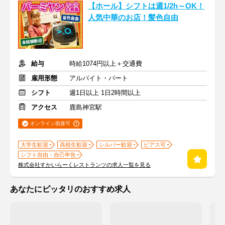
【ホール】シフトは週1/2h～OK！
人気中華のお店！髪色自由
給与
時給1074円以上＋交通費
雇用形態
アルバイト・パート
シフト
週1日以上 1日2時間以上
アクセス
鹿島神宮駅
オンライン面接可
大学生歓迎
高校生歓迎
シルバー歓迎
ピアス可
シフト自由・自己申告
株式会社すかいらーくレストランツの求人一覧を見る
あなたにピッタリのおすすめ求人