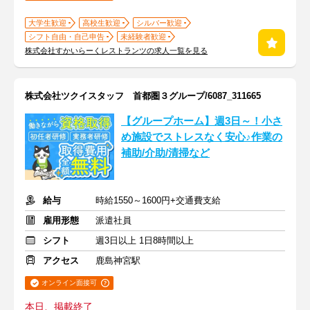
大学生歓迎
高校生歓迎
シルバー歓迎
シフト自由・自己申告
未経験者歓迎
株式会社すかいらーくレストランツの求人一覧を見る
株式会社ツクイスタッフ 首都圏３グループ/6087_311665
【グループホーム】週3日～！小さ
め施設でストレスなく安心♪作業の
補助/介助/清掃など
給与
時給1550～1600円+交通費支給
雇用形態
派遣社員
シフト
週3日以上 1日8時間以上
アクセス
鹿島神宮駅
オンライン面接可
本日、掲載終了