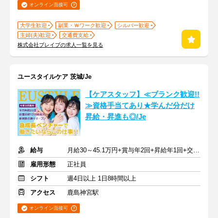
オンライン面接可
大学生歓迎
副業・Ｗワーク歓迎
シルバー歓迎
主婦(夫)歓迎
交通費支給
株式会社ブレイブの求人一覧を見る
ユースタイルケア 茨城/Je
【ケアスタッフ】≪ブランク歓迎!!
≫資格手当てあり★学んだ分だけ
昇給・昇進も◎/Je
給与
月給30～45.1万円+賞与年2回+昇給年1回+交通費全額
雇用形態
正社員
シフト
週4日以上 1日8時間以上
アクセス
鹿島神宮駅
オンライン面接可