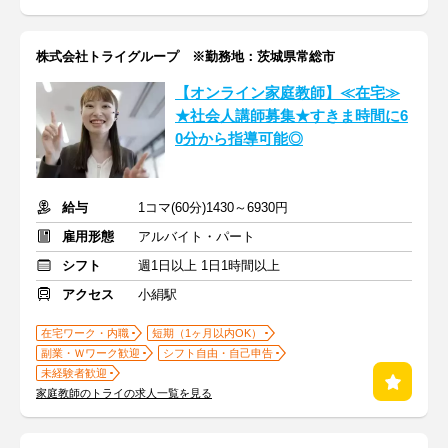
株式会社トライグループ ※勤務地：茨城県常総市
【オンライン家庭教師】≪在宅≫
★社会人講師募集★すきま時間に6
0分から指導可能◎
給与
1コマ(60分)1430～6930円
雇用形態
アルバイト・パート
シフト
週1日以上 1日1時間以上
アクセス
小絹駅
在宅ワーク・内職
短期（1ヶ月以内OK）
副業・Ｗワーク歓迎
シフト自由・自己申告
未経験者歓迎
家庭教師のトライの求人一覧を見る