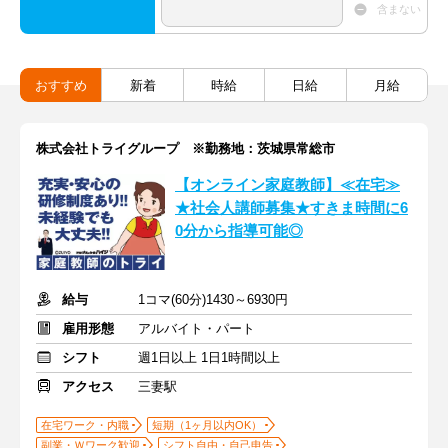
含まない
おすすめ
新着
時給
日給
月給
株式会社トライグループ ※勤務地：茨城県常総市
【オンライン家庭教師】≪在宅≫
★社会人講師募集★すきま時間に6
0分から指導可能◎
給与
1コマ(60分)1430～6930円
雇用形態
アルバイト・パート
シフト
週1日以上 1日1時間以上
アクセス
三妻駅
在宅ワーク・内職
短期（1ヶ月以内OK）
副業・Ｗワーク歓迎
シフト自由・自己申告