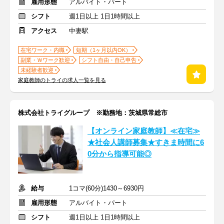
雇用形態
アルバイト・パート
シフト
週1日以上 1日1時間以上
アクセス
中妻駅
在宅ワーク・内職
短期（1ヶ月以内OK）
副業・Ｗワーク歓迎
シフト自由・自己申告
未経験者歓迎
家庭教師のトライの求人一覧を見る
株式会社トライグループ ※勤務地：茨城県常総市
【オンライン家庭教師】≪在宅≫
★社会人講師募集★すきま時間に6
0分から指導可能◎
給与
1コマ(60分)1430～6930円
雇用形態
アルバイト・パート
シフト
週1日以上 1日1時間以上