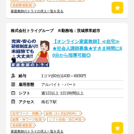
未経験者歓迎
家庭教師のトライの求人一覧を見る
株式会社トライグループ ※勤務地：茨城県常総市
【オンライン家庭教師】≪在宅≫
★社会人講師募集★すきま時間に6
0分から指導可能◎
給与
1コマ(60分)1430～6930円
雇用形態
アルバイト・パート
シフト
週1日以上 1日1時間以上
アクセス
南石下駅
在宅ワーク・内職
短期（1ヶ月以内OK）
副業・Ｗワーク歓迎
シフト自由・自己申告
未経験者歓迎
家庭教師のトライの求人一覧を見る