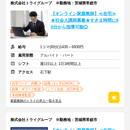
株式会社トライグループ ※勤務地：茨城県常総市
【オンライン家庭教師】≪在宅≫
★社会人講師募集★すきま時間に6
0分から指導可能◎
給与
1コマ(60分)1430～6930円
雇用形態
アルバイト・パート
シフト
週1日以上 1日1時間以上
アクセス
石下駅
在宅ワーク・内職
短期（1ヶ月以内OK）
副業・Ｗワーク歓迎
シフト自由・自己申告
未経験者歓迎
家庭教師のトライの求人一覧を見る
株式会社トライグループ ※勤務地：茨城県常総市