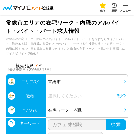
茨城県
保存
履歴
メニュー
常総市エリアの在宅ワーク・内職のアルバイ
ト・バイト・パート求人情報
常総市の在宅ワーク・内職の人気バイト・アルバイト・パートを探すならマイナビバイ
ト。勤務地や駅、職種等の検索だけではなく、こだわり条件検索を使って在宅ワーク・
内職に関するお仕事を簡単に検索できます。常総市の在宅ワーク・内職のお仕事探しは
マイナビバイトで検索！
7
検索結果
件
（最終更新日：2026年8月8日）
エリア/駅
常総市
選択してください
選択
職種
在宅ワーク・内職
こだわり
キーワード
検索