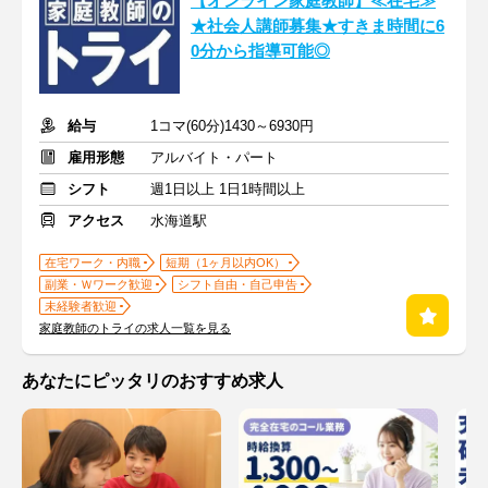
【オンライン家庭教師】≪在宅≫
★社会人講師募集★すきま時間に6
0分から指導可能◎
給与
1コマ(60分)1430～6930円
雇用形態
アルバイト・パート
シフト
週1日以上 1日1時間以上
アクセス
水海道駅
在宅ワーク・内職
短期（1ヶ月以内OK）
副業・Ｗワーク歓迎
シフト自由・自己申告
未経験者歓迎
家庭教師のトライの求人一覧を見る
あなたにピッタリのおすすめ求人