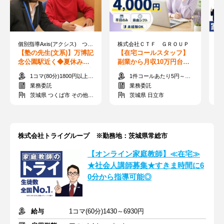
個別指導Axis(アクシス) つくば万博駅前校 ［ワオ・コーポレーショングループ］
株式会社ＣＴＦ ＧＲＯＵＰ
【塾の先生(文系)】万博記
【在宅コールスタッフ】
【
念公園駅近く◆夏休み中
副業から月収10万円台も♪
≪
にバイト決めよう♪大学生
完全在宅×時給換算1,300
集
1コマ(80分)1800円以上＋交通費
1件コールあたり5円～55円 ※時給換算1,300円～4,000円
多数！
～4,000円★
ら
業務委託
業務委託
茨城県 つくば市 その他つくば市
茨城県 日立市
株式会社トライグループ ※勤務地：茨城県常総市
【オンライン家庭教師】≪在宅≫
★社会人講師募集★すきま時間に6
0分から指導可能◎
給与
1コマ(60分)1430～6930円