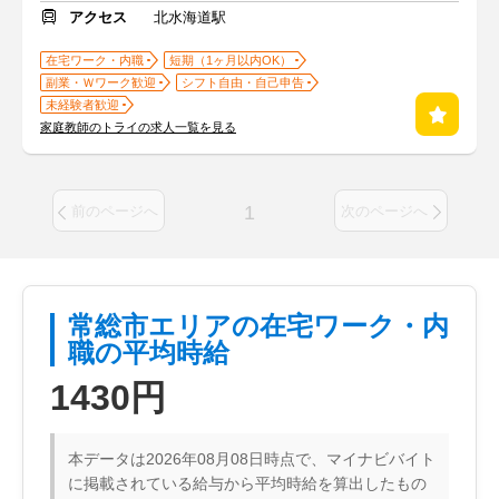
アクセス
北水海道駅
在宅ワーク・内職
短期（1ヶ月以内OK）
副業・Ｗワーク歓迎
シフト自由・自己申告
未経験者歓迎
家庭教師のトライの求人一覧を見る
1
前のページへ
次のページへ
常総市エリアの在宅ワーク・内
職の平均時給
1430円
本データは2026年08月08日時点で、マイナビバイト
に掲載されている給与から平均時給を算出したもの