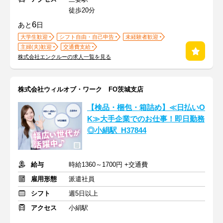
徒歩20分
6
あと
日
大学生歓迎
シフト自由・自己申告
未経験者歓迎
主婦(夫)歓迎
交通費支給
株式会社エンクルーの求人一覧を見る
株式会社ウィルオブ・ワーク FO茨城支店
【検品・梱包・箱詰め】≪日払いO
K≫大手企業でのお仕事！即日勤務
◎小絹駅_H37844
給与
時給1360～1700円 +交通費
雇用形態
派遣社員
シフト
週5日以上
アクセス
小絹駅