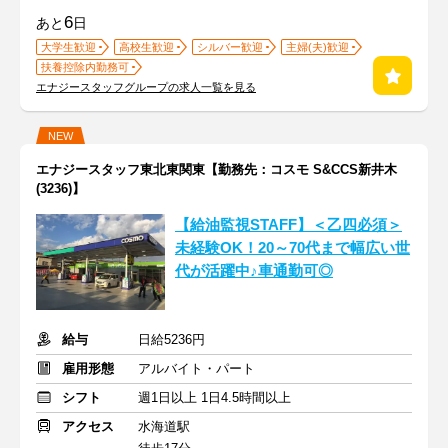
6
あと
日
大学生歓迎
高校生歓迎
シルバー歓迎
主婦(夫)歓迎
扶養控除内勤務可
エナジースタッフグループの求人一覧を見る
NEW
エナジースタッフ東北東関東【勤務先：コスモ S&CCS新井木
(3236)】
【給油監視STAFF】＜乙四必須＞
未経験OK！20～70代まで幅広い世
代が活躍中♪車通勤可◎
給与
日給5236円
雇用形態
アルバイト・パート
シフト
週1日以上 1日4.5時間以上
アクセス
水海道駅