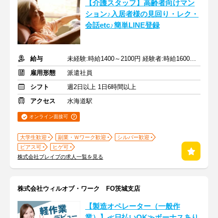
【介護スタッフ】高齢者向けマン
ション♪入居者様の見回り・レク・
会話etc♪簡単LINE登録
給与
未経験:時給1400～2100円 経験者:時給1600～2400円+交通費全額
雇用形態
派遣社員
シフト
週2日以上 1日6時間以上
アクセス
水海道駅
オンライン面接可
大学生歓迎
副業・Ｗワーク歓迎
シルバー歓迎
ピアス可
ヒゲ可
株式会社ブレイブの求人一覧を見る
株式会社ウィルオブ・ワーク FO茨城支店
【製造オペレーター（一般作
業）】≪日払いOK≫ボーナスあり