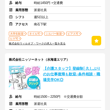
給与
時給1450円 +交通費
雇用形態
派遣社員
シフト
週5日以上
アクセス
南石下駅
大学生歓迎
ネイル可
シルバー歓迎
ピアス可
ヒゲ可
株式会社ウィルオブ・ワークの求人一覧を見る
株式会社ニッソーネット（水海道エリア）
【介護スタッフ】登録制│久しぶり
のお仕事復帰も歓迎♪条件相談・職
場見学OK◎
給与
時給1500～2250円 ※交通費全額
雇用形態
派遣社員