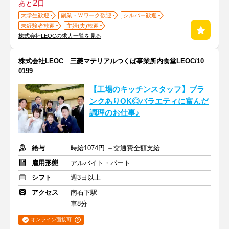
2
あと
日
大学生歓迎
副業・Ｗワーク歓迎
シルバー歓迎
未経験者歓迎
主婦(夫)歓迎
株式会社LEOCの求人一覧を見る
株式会社LEOC 三菱マテリアルつくば事業所内食堂LEOC/10
0199
【工場のキッチンスタッフ】ブラ
ンクありOK◎バラエティに富んだ
調理のお仕事♪
給与
時給1074円 ＋交通費全額支給
雇用形態
アルバイト・パート
シフト
週3日以上
アクセス
南石下駅
車8分
オンライン面接可