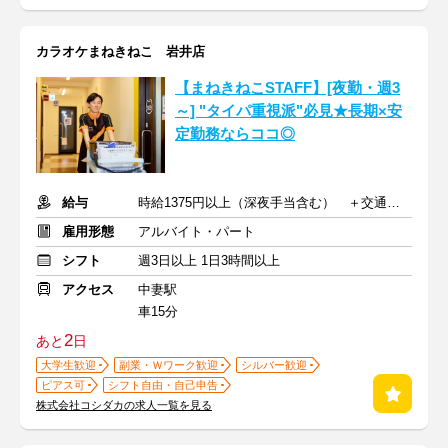
カラオケまねきねこ 岩井店
【まねきねこSTAFF】[夜勤・週3
～] "タイパ重視派"必見★長期×安
定勤務ならココ◎
給与
時給1375円以上（深夜手当含む） ＋交通費支給
雇用形態
アルバイト・パート
シフト
週3日以上 1日3時間以上
アクセス
中妻駅
車15分
2
あと
日
大学生歓迎
副業・Ｗワーク歓迎
シルバー歓迎
ピアス可
シフト自由・自己申告
株式会社コシダカの求人一覧を見る