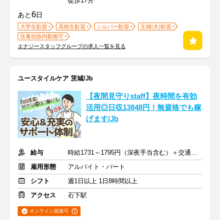
徒歩17分
6
あと
日
大学生歓迎
高校生歓迎
シルバー歓迎
主婦(夫)歓迎
扶養控除内勤務可
エナジースタッフグループの求人一覧を見る
ユースタイルケア 茨城/Jb
【夜間見守りstaff】夜時間を有効
活用◎日収13848円！無資格でも稼
げます/Jb
給与
時給1731～1795円（深夜手当含む）＋交通費支給
雇用形態
アルバイト・パート
シフト
週1日以上 1日8時間以上
アクセス
石下駅
オンライン面接可