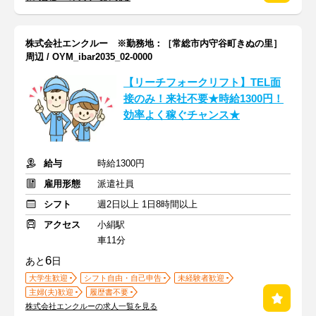
株式会社エンクルー ※勤務地：［常総市内守谷町きぬの里］
周辺 / OYM_ibar2035_02-0000
【リーチフォークリフト】TEL面
接のみ！来社不要★時給1300円！
効率よく稼ぐチャンス★
給与
時給1300円
雇用形態
派遣社員
シフト
週2日以上 1日8時間以上
アクセス
小絹駅
車11分
6
あと
日
大学生歓迎
シフト自由・自己申告
未経験者歓迎
主婦(夫)歓迎
履歴書不要
株式会社エンクルーの求人一覧を見る