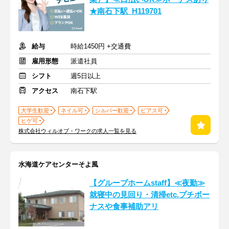
★南石下駅_H119701
給与
時給1450円 +交通費
雇用形態
派遣社員
シフト
週5日以上
アクセス
南石下駅
大学生歓迎
ネイル可
シルバー歓迎
ピアス可
ヒゲ可
株式会社ウィルオブ・ワークの求人一覧を見る
水海道ケアセンターそよ風
【グループホームstaff】≪夜勤≫
就寝中の見回り・清掃etc.プチボー
ナスや食事補助アリ