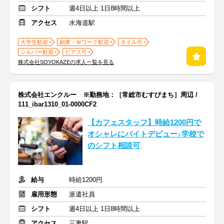
シフト
週4日以上 1日8時間以上
アクセス
水海道駅
大学生歓迎
副業・Ｗワーク歓迎
ネイル可
シルバー歓迎
ピアス可
株式会社SOYOKAZEの求人一覧を見る
株式会社エンクルー ※勤務地：［常総市むすびまち］周辺 /
111_ibar1310_01-0000CF2
【カフェスタッフ】時給1200円で
オシャレにバイトデビュー♪学校で
のシフト相談可
給与
時給1200円
雇用形態
派遣社員
シフト
週4日以上 1日8時間以上
アクセス
三妻駅