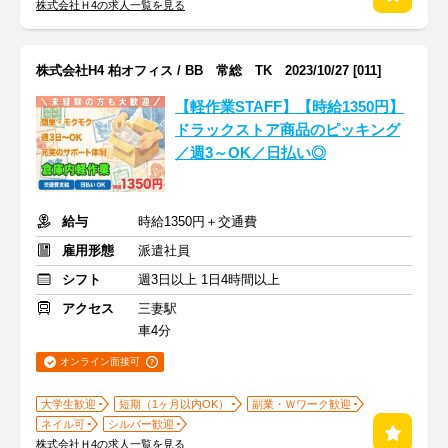
株式会社Ｈ4の求人一覧を見る
株式会社H4 柏オフィス / BB 常総 TK 2023/10/27 [011]
【軽作業STAFF】【時給1350円】
ドラックストア商品のピッキング
／週3～OK／日払い◎
給与
時給1350円＋交通費
雇用形態
派遣社員
シフト
週3日以上 1日4時間以上
アクセス
三妻駅
車4分
オンライン面接可
大学生歓迎
短期（1ヶ月以内OK）
副業・Ｗワーク歓迎
ネイル可
シルバー歓迎
株式会社Ｈ4の求人一覧を見る