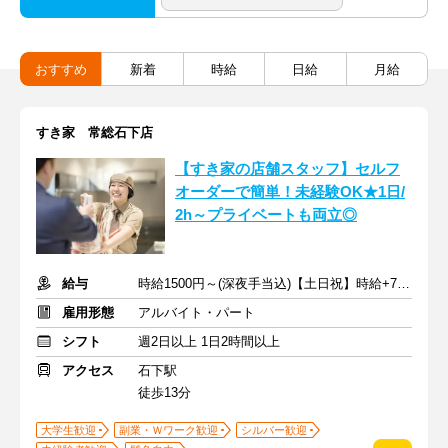
おすすめ
新着
時給
日給
月給
すき家 常総石下店
【すき家の店舗スタッフ】セルフ
オーダーで簡単！未経験OK★1日/
2h～プライベートも両立◎
給与
時給1500円～(深夜手当込)【土日祝】時給+70円 ※交通費支給
雇用形態
アルバイト・パート
シフト
週2日以上 1日2時間以上
アクセス
石下駅
徒歩13分
大学生歓迎
副業・Ｗワーク歓迎
シルバー歓迎