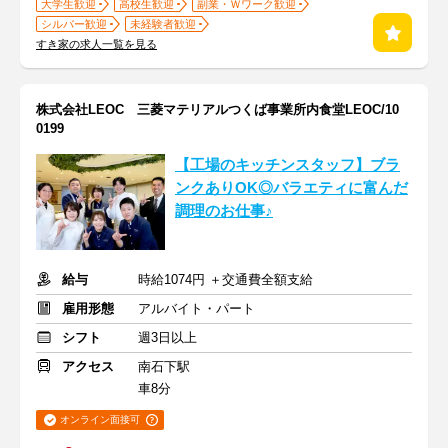
大学生歓迎
高校生歓迎
副業・Ｗワーク歓迎
シルバー歓迎
未経験者歓迎
すき家の求人一覧を見る
株式会社LEOC 三菱マテリアルつくば事業所内食堂LEOC/10
0199
【工場のキッチンスタッフ】ブラ
ンクありOK◎バラエティに富んだ
調理のお仕事♪
給与
時給1074円 ＋交通費全額支給
雇用形態
アルバイト・パート
シフト
週3日以上
アクセス
南石下駅
車8分
オンライン面接可