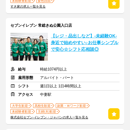
未経験者歓迎
髪色自由
すき家の求人一覧を見る
セブンイレブン 常総きぬ公園入口店
【レジ・品出しなど】-未経験OK-
身近で始めやすい♪お仕事シンプル
で安心☆シフト応相談◎
給与
時給1074円以上
雇用形態
アルバイト・パート
シフト
週1日以上 1日4時間以上
アクセス
中妻駅
大学生歓迎
高校生歓迎
副業・Ｗワーク歓迎
未経験者歓迎
主婦(夫)歓迎
株式会社セブン-イレブン・ジャパンの求人一覧を見る