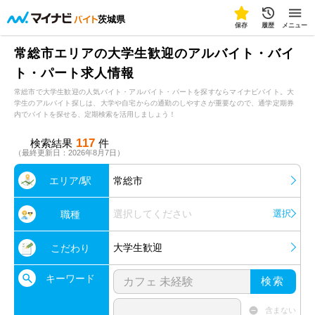
茨城県
保存
履歴
メニュー
常総市エリアの大学生歓迎のアルバイト・バイ
ト・パート求人情報
常総市で大学生歓迎の人気バイト・アルバイト・パートを探すならマイナビバイト。大
学生のアルバイト探しは、大学や自宅からの通勤のしやすさが重要なので、通学定期券
内でバイトを探せる、定期検索を活用しましょう！
117
検索結果
件
（最終更新日：2026年8月7日）
エリア/駅
常総市
選択してください
選択
職種
大学生歓迎
こだわり
キーワード
検索
含まない