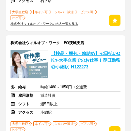
アクセス
石下駅
大学生歓迎
ネイル可
シルバー歓迎
ピアス可
ヒゲ可
株式会社ウィルオブ・ワークの求人一覧を見る
株式会社ウィルオブ・ワーク FO茨城支店
【検品・梱包・箱詰め】≪日払いO
K≫大手企業でのお仕事！即日勤務
◎小絹駅_H122273
給与
時給1480～1850円 +交通費
雇用形態
派遣社員
シフト
週5日以上
アクセス
小絹駅
大学生歓迎
ネイル可
シルバー歓迎
ピアス可
ヒゲ可