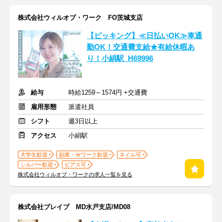
株式会社ウィルオブ・ワーク FO茨城支店
【ピッキング】≪日払いOK≫車通
勤OK！交通費支給★有給休暇あ
り！小絹駅_H69996
給与
時給1259～1574円 +交通費
雇用形態
派遣社員
シフト
週3日以上
アクセス
小絹駅
大学生歓迎
副業・Ｗワーク歓迎
ネイル可
シルバー歓迎
ピアス可
株式会社ウィルオブ・ワークの求人一覧を見る
株式会社ブレイブ MD水戸支店/MD08