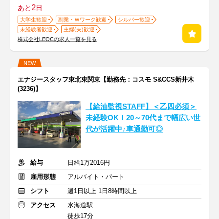
2
あと
日
大学生歓迎
副業・Ｗワーク歓迎
シルバー歓迎
未経験者歓迎
主婦(夫)歓迎
株式会社LEOCの求人一覧を見る
NEW
エナジースタッフ東北東関東【勤務先：コスモ S&CCS新井木
(3236)】
【給油監視STAFF】＜乙四必須＞
未経験OK！20～70代まで幅広い世
代が活躍中♪車通勤可◎
給与
日給1万2016円
雇用形態
アルバイト・パート
シフト
週1日以上 1日8時間以上
アクセス
水海道駅
徒歩17分