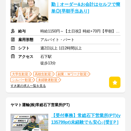
勤｜オーダー&お会計はセルフで簡
単◎[早朝手当あり]
給与
時給1150円～【土日祝】時給+70円【早朝】時給+150円
雇用形態
アルバイト・パート
シフト
週2日以上 1日2時間以上
アクセス
石下駅
徒歩13分
大学生歓迎
高校生歓迎
副業・Ｗワーク歓迎
シルバー歓迎
未経験者歓迎
すき家の求人一覧を見る
ヤマト運輸(株)常総石下営業所(PT)
【受付事務】常総石下営業所(PT)(y
135799pt)未経験でも安心♪[受][Ｐ]