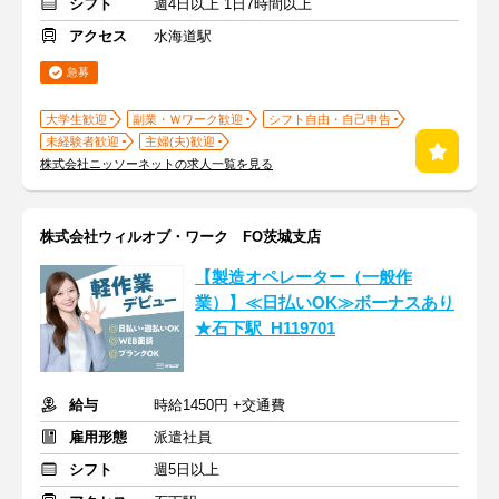
シフト
週4日以上 1日7時間以上
アクセス
水海道駅
急募
大学生歓迎
副業・Ｗワーク歓迎
シフト自由・自己申告
未経験者歓迎
主婦(夫)歓迎
株式会社ニッソーネットの求人一覧を見る
株式会社ウィルオブ・ワーク FO茨城支店
【製造オペレーター（一般作
業）】≪日払いOK≫ボーナスあり
★石下駅_H119701
給与
時給1450円 +交通費
雇用形態
派遣社員
シフト
週5日以上