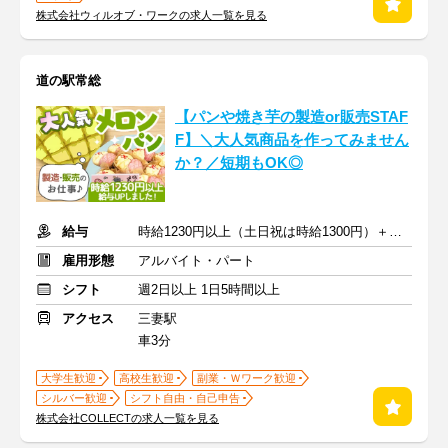
株式会社ウィルオブ・ワークの求人一覧を見る
道の駅常総
【パンや焼き芋の製造or販売STAF
F】＼大人気商品を作ってみません
か？／短期もOK◎
給与
時給1230円以上（土日祝は時給1300円）＋交通費
雇用形態
アルバイト・パート
シフト
週2日以上 1日5時間以上
アクセス
三妻駅
車3分
大学生歓迎
高校生歓迎
副業・Ｗワーク歓迎
シルバー歓迎
シフト自由・自己申告
株式会社COLLECTの求人一覧を見る