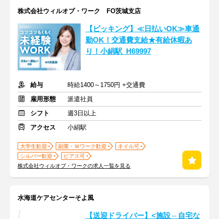
株式会社ウィルオブ・ワーク FO茨城支店
【ピッキング】≪日払いOK≫車通
勤OK！交通費支給★有給休暇あ
り！小絹駅_H69997
給与
時給1400～1750円 +交通費
雇用形態
派遣社員
シフト
週3日以上
アクセス
小絹駅
大学生歓迎
副業・Ｗワーク歓迎
ネイル可
シルバー歓迎
ピアス可
株式会社ウィルオブ・ワークの求人一覧を見る
水海道ケアセンターそよ風
【送迎ドライバー】<施設⇔自宅な