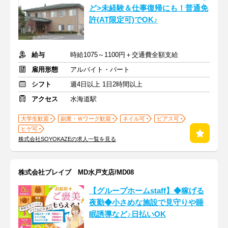
ど>未経験＆仕事復帰にも！普通免
許(AT限定可)でOK♪
給与
時給1075～1100円＋交通費全額支給
雇用形態
アルバイト・パート
シフト
週4日以上 1日2時間以上
アクセス
水海道駅
大学生歓迎
副業・Ｗワーク歓迎
ネイル可
ピアス可
ヒゲ可
株式会社SOYOKAZEの求人一覧を見る
株式会社ブレイブ MD水戸支店/MD08
【グループホームstaff】◆稼げる
夜勤◆小さめな施設で見守りや睡
眠誘導など♪日払いOK