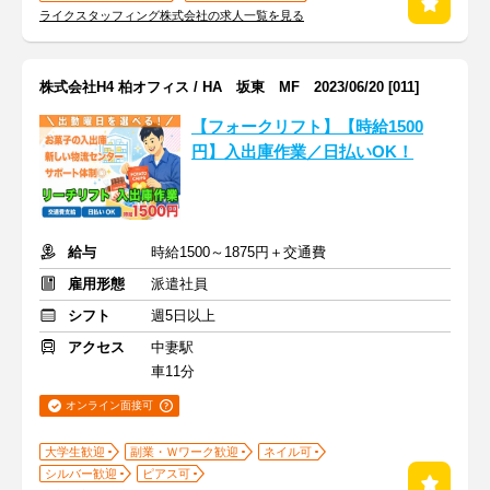
ライクスタッフィング株式会社の求人一覧を見る
株式会社H4 柏オフィス / HA 坂東 MF 2023/06/20 [011]
【フォークリフト】【時給1500
円】入出庫作業／日払いOK！
給与
時給1500～1875円＋交通費
雇用形態
派遣社員
シフト
週5日以上
アクセス
中妻駅
車11分
オンライン面接可
大学生歓迎
副業・Ｗワーク歓迎
ネイル可
シルバー歓迎
ピアス可