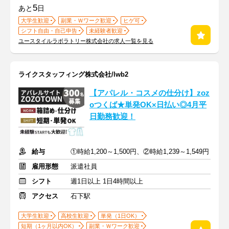
5
あと
日
大学生歓迎
副業・Ｗワーク歓迎
ヒゲ可
シフト自由・自己申告
未経験者歓迎
ユースタイルラボラトリー株式会社の求人一覧を見る
ライクスタッフィング株式会社/lwb2
【アパレル・コスメの仕分け】zoz
oつくば★単発OK×日払い◎4月平
日勤務歓迎！
給与
①時給1,200～1,500円、②時給1,239～1,549円
雇用形態
派遣社員
シフト
週1日以上 1日4時間以上
アクセス
石下駅
大学生歓迎
高校生歓迎
単発（1日OK）
短期（1ヶ月以内OK）
副業・Ｗワーク歓迎