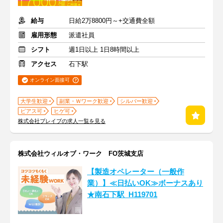
給与
日給2万8800円～+交通費全額
雇用形態
派遣社員
シフト
週1日以上 1日8時間以上
アクセス
石下駅
オンライン面接可
大学生歓迎
副業・Ｗワーク歓迎
シルバー歓迎
ピアス可
ヒゲ可
株式会社ブレイブの求人一覧を見る
株式会社ウィルオブ・ワーク FO茨城支店
【製造オペレーター（一般作
業）】≪日払いOK≫ボーナスあり
★南石下駅_H119701