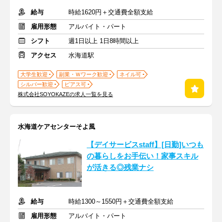
給与
時給1620円＋交通費全額支給
雇用形態
アルバイト・パート
シフト
週1日以上 1日8時間以上
アクセス
水海道駅
大学生歓迎
副業・Ｗワーク歓迎
ネイル可
シルバー歓迎
ピアス可
株式会社SOYOKAZEの求人一覧を見る
水海道ケアセンターそよ風
【デイサービスstaff】[日勤]いつも
の暮らしをお手伝い！家事スキル
が活きる◎残業ナシ
給与
時給1300～1550円＋交通費全額支給
雇用形態
アルバイト・パート