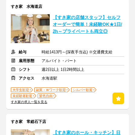
すき家 水海道店
【すき家の店舗スタッフ】セルフ
オーダーで簡単！未経験OK★1日/
2h～プライベートも両立◎
給与
時給1413円～(深夜手当込) ※交通費支給
雇用形態
アルバイト・パート
シフト
週2日以上 1日2時間以上
アクセス
水海道駅
大学生歓迎
副業・Ｗワーク歓迎
シルバー歓迎
未経験者歓迎
髪色自由
すき家の求人一覧を見る
すき家 常総石下店
【すき家のホール・キッチン】日