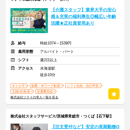
【介護スタッフ】業界大手の安心
感＆充実の福利厚生◎幅広い年齢
活躍★正社員登用あり
給与
時給1074～1539円
雇用形態
アルバイト・パート
シフト
週2日以上
アクセス
水海道駅
徒歩10分
ネイル可
副業・Ｗワーク歓迎
シフト自由・自己申告
主婦(夫)歓迎
交通費支給
株式会社ツクイの求人一覧を見る
株式会社スタッフサービス/茨城県常総市・つくば【石下駅】
【注文受付など】安定の長期勤務O