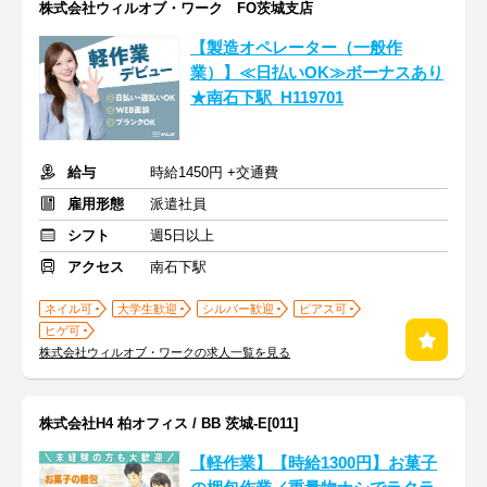
株式会社ウィルオブ・ワーク FO茨城支店
【製造オペレーター（一般作
業）】≪日払いOK≫ボーナスあり
★南石下駅_H119701
給与
時給1450円 +交通費
雇用形態
派遣社員
シフト
週5日以上
アクセス
南石下駅
ネイル可
大学生歓迎
シルバー歓迎
ピアス可
ヒゲ可
株式会社ウィルオブ・ワークの求人一覧を見る
株式会社H4 柏オフィス / BB 茨城-E[011]
【軽作業】【時給1300円】お菓子