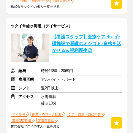
シフト自由・自己申告
主婦(夫)歓迎
株式会社ツクイの求人一覧を見る
ツクイ常総水海道（デイサービス）
【看護スタッフ】医療ケアetc...介
護施設で看護のオシゴト♪資格を活
かせる＆福利厚生◎
給与
時給1350～2069円
雇用形態
アルバイト・パート
シフト
週2日以上
アクセス
水海道駅
徒歩10分
ネイル可
副業・Ｗワーク歓迎
シフト自由・自己申告
主婦(夫)歓迎
交通費支給
株式会社ツクイの求人一覧を見る