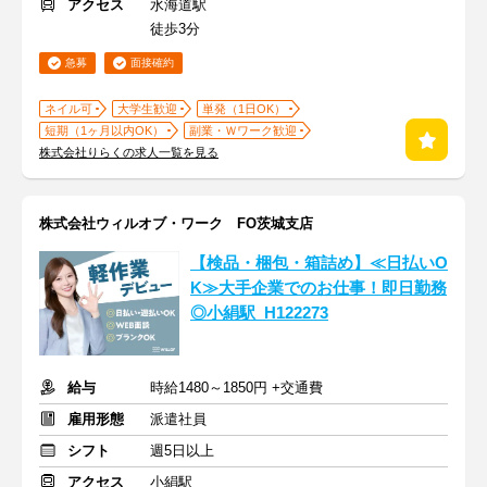
アクセス
水海道駅
徒歩3分
急募
面接確約
ネイル可
大学生歓迎
単発（1日OK）
短期（1ヶ月以内OK）
副業・Ｗワーク歓迎
株式会社りらくの求人一覧を見る
株式会社ウィルオブ・ワーク FO茨城支店
【検品・梱包・箱詰め】≪日払いO
K≫大手企業でのお仕事！即日勤務
◎小絹駅_H122273
給与
時給1480～1850円 +交通費
雇用形態
派遣社員
シフト
週5日以上
アクセス
小絹駅