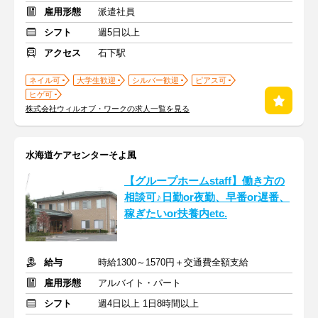
雇用形態
派遣社員
シフト
週5日以上
アクセス
石下駅
ネイル可
大学生歓迎
シルバー歓迎
ピアス可
ヒゲ可
株式会社ウィルオブ・ワークの求人一覧を見る
水海道ケアセンターそよ風
【グループホームstaff】働き方の
相談可♪日勤or夜勤、早番or遅番、
稼ぎたいor扶養内etc.
給与
時給1300～1570円＋交通費全額支給
雇用形態
アルバイト・パート
シフト
週4日以上 1日8時間以上