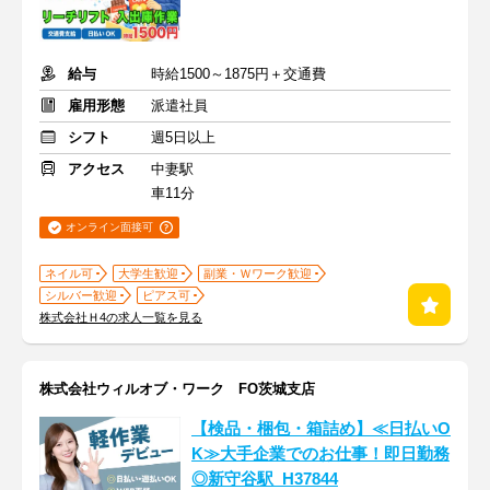
給与
時給1500～1875円＋交通費
雇用形態
派遣社員
シフト
週5日以上
アクセス
中妻駅
車11分
オンライン面接可
ネイル可
大学生歓迎
副業・Ｗワーク歓迎
シルバー歓迎
ピアス可
株式会社Ｈ4の求人一覧を見る
株式会社ウィルオブ・ワーク FO茨城支店
【検品・梱包・箱詰め】≪日払いO
K≫大手企業でのお仕事！即日勤務
◎新守谷駅_H37844