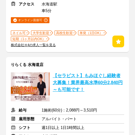
アクセス
水海道駅
車5分
オンライン面接可
ネイル可
大学生歓迎
高校生歓迎
単発（1日OK）
短期（1ヶ月以内OK）
株式会社Ｈ4の求人一覧を見る
りらくる 水海道店
【セラピスト】もみほぐし経験者
大募集！業界最高水準60分2,840円
～も可能です！
給与
1施術(60分)：2,088円～3,510円
雇用形態
アルバイト・パート
シフト
週1日以上 1日1時間以上