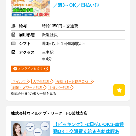
／週3～OK／日払い◎
給与
時給1350円＋交通費
雇用形態
派遣社員
シフト
週3日以上 1日4時間以上
アクセス
三妻駅
車4分
オンライン面接可
ネイル可
大学生歓迎
短期（1ヶ月以内OK）
副業・Ｗワーク歓迎
シルバー歓迎
株式会社Ｈ4の求人一覧を見る
株式会社ウィルオブ・ワーク FO茨城支店
【ピッキング】≪日払いOK≫車通
勤OK！交通費支給★有給休暇あ