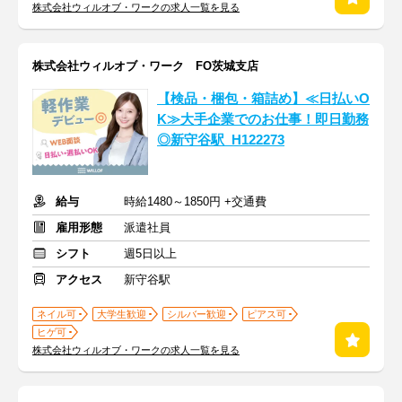
株式会社ウィルオブ・ワークの求人一覧を見る
株式会社ウィルオブ・ワーク FO茨城支店
【検品・梱包・箱詰め】≪日払いO
K≫大手企業でのお仕事！即日勤務
◎新守谷駅_H122273
給与
時給1480～1850円 +交通費
雇用形態
派遣社員
シフト
週5日以上
アクセス
新守谷駅
ネイル可
大学生歓迎
シルバー歓迎
ピアス可
ヒゲ可
株式会社ウィルオブ・ワークの求人一覧を見る