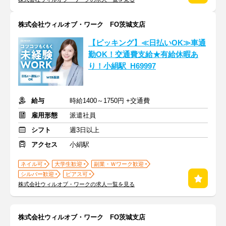
株式会社ウィルオブ・ワーク FO茨城支店
【ピッキング】≪日払いOK≫車通
勤OK！交通費支給★有給休暇あ
り！小絹駅_H69997
給与
時給1400～1750円 +交通費
雇用形態
派遣社員
シフト
週3日以上
アクセス
小絹駅
ネイル可
大学生歓迎
副業・Ｗワーク歓迎
シルバー歓迎
ピアス可
株式会社ウィルオブ・ワークの求人一覧を見る
株式会社ウィルオブ・ワーク FO茨城支店