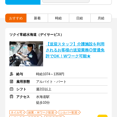
おすすめ
新着
時給
日給
月給
ツクイ常総水海道（デイサービス）
【送迎スタッフ】介護施設を利用
されるお客様の送迎業務◎普通免
許でOK！Wワーク可能★
給与
時給1074～1359円
雇用形態
アルバイト・パート
シフト
週2日以上
アクセス
水海道駅
徒歩10分
ネイル可
副業・Ｗワーク歓迎
シルバー歓迎