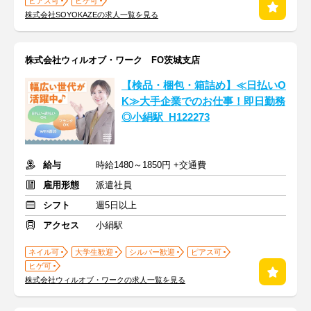
ピアス可
ヒゲ可
株式会社SOYOKAZEの求人一覧を見る
株式会社ウィルオブ・ワーク FO茨城支店
【検品・梱包・箱詰め】≪日払いO
K≫大手企業でのお仕事！即日勤務
◎小絹駅_H122273
給与
時給1480～1850円 +交通費
雇用形態
派遣社員
シフト
週5日以上
アクセス
小絹駅
ネイル可
大学生歓迎
シルバー歓迎
ピアス可
ヒゲ可
株式会社ウィルオブ・ワークの求人一覧を見る