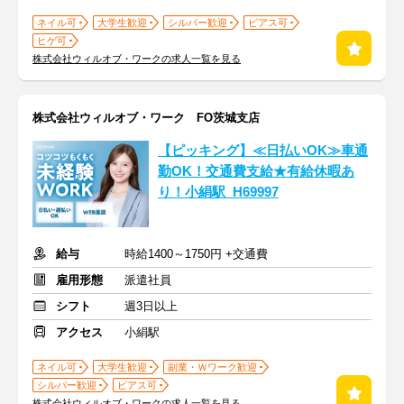
ネイル可
大学生歓迎
シルバー歓迎
ピアス可
ヒゲ可
株式会社ウィルオブ・ワークの求人一覧を見る
株式会社ウィルオブ・ワーク FO茨城支店
【ピッキング】≪日払いOK≫車通
勤OK！交通費支給★有給休暇あ
り！小絹駅_H69997
給与
時給1400～1750円 +交通費
雇用形態
派遣社員
シフト
週3日以上
アクセス
小絹駅
ネイル可
大学生歓迎
副業・Ｗワーク歓迎
シルバー歓迎
ピアス可
株式会社ウィルオブ・ワークの求人一覧を見る