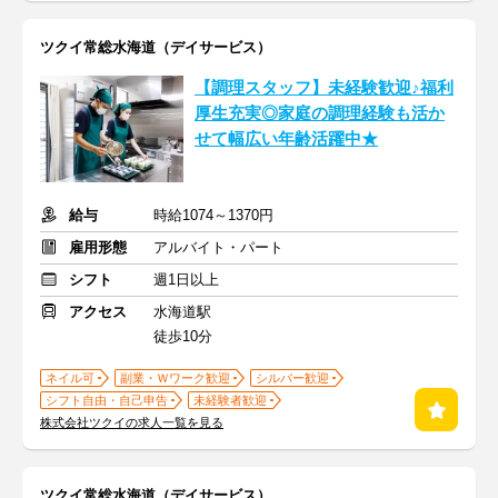
ツクイ常総水海道（デイサービス）
【調理スタッフ】未経験歓迎♪福利
厚生充実◎家庭の調理経験も活か
せて幅広い年齢活躍中★
給与
時給1074～1370円
雇用形態
アルバイト・パート
シフト
週1日以上
アクセス
水海道駅
徒歩10分
ネイル可
副業・Ｗワーク歓迎
シルバー歓迎
シフト自由・自己申告
未経験者歓迎
株式会社ツクイの求人一覧を見る
ツクイ常総水海道（デイサービス）