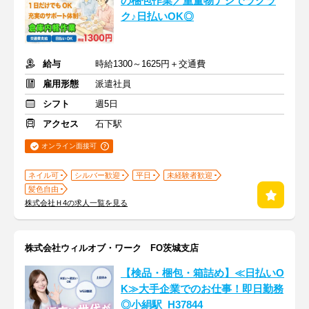
の梱包作業／重量物ナシでラクラ
ク♪日払いOK◎
給与
時給1300～1625円＋交通費
雇用形態
派遣社員
シフト
週5日
アクセス
石下駅
オンライン面接可
ネイル可
シルバー歓迎
平日
未経験者歓迎
髪色自由
株式会社Ｈ4の求人一覧を見る
株式会社ウィルオブ・ワーク FO茨城支店
【検品・梱包・箱詰め】≪日払いO
K≫大手企業でのお仕事！即日勤務
◎小絹駅_H37844