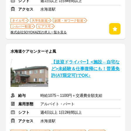
シフト
週1日以上 1日8時間以上
アクセス
水海道駅
ネイル可
大学生歓迎
副業・Ｗワーク歓迎
シルバー歓迎
ピアス可
株式会社SOYOKAZEの求人一覧を見る
水海道ケアセンターそよ風
【送迎ドライバー】<施設⇔自宅な
ど>未経験＆仕事復帰にも！普通免
許(AT限定可)でOK♪
給与
時給1075～1100円＋交通費全額支給
雇用形態
アルバイト・パート
シフト
週4日以上 1日2時間以上
アクセス
水海道駅