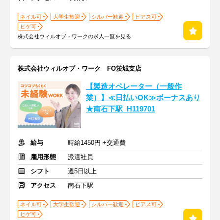
ネイル可
大学生歓迎
シルバー歓迎
ピアス可
ヒゲ可
株式会社ウィルオブ・ワークの求人一覧を見る
株式会社ウィルオブ・ワーク FO茨城支店
【製造オペレーター（一般作
業）】≪日払いOK≫ボーナスあり
★南石下駅_H119701
給与
時給1450円 +交通費
雇用形態
派遣社員
シフト
週5日以上
アクセス
南石下駅
ネイル可
大学生歓迎
シルバー歓迎
ピアス可
ヒゲ可