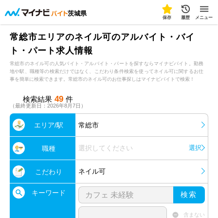
茨城県
保存
履歴
メニュー
常総市エリアのネイル可のアルバイト・バイ
ト・パート求人情報
常総市のネイル可の人気バイト・アルバイト・パートを探すならマイナビバイト。勤務
地や駅、職種等の検索だけではなく、こだわり条件検索を使ってネイル可に関するお仕
事を簡単に検索できます。常総市のネイル可のお仕事探しはマイナビバイトで検索！
49
検索結果
件
（最終更新日：2026年8月7日）
エリア/駅
常総市
選択してください
選択
職種
ネイル可
こだわり
キーワード
検索
含まない