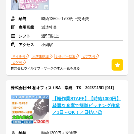
給与
時給1360～1700円 +交通費
雇用形態
派遣社員
シフト
週5日以上
アクセス
小絹駅
ネイル可
大学生歓迎
シルバー歓迎
ピアス可
ヒゲ可
株式会社ウィルオブ・ワークの求人一覧を見る
株式会社H4 柏オフィス / BA 常総 TK 2023/11/01 [011]
【軽作業STAFF】【時給1300円】
綺麗な倉庫で簡単ピッキング作業
／1日～OK！／日払い◎
給与
時給1300円＋交通費