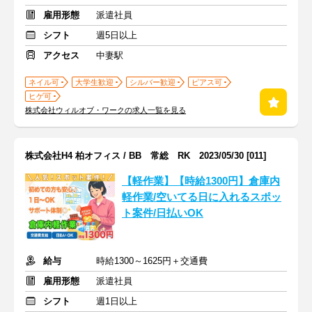
雇用形態
派遣社員
シフト
週5日以上
アクセス
中妻駅
ネイル可
大学生歓迎
シルバー歓迎
ピアス可
ヒゲ可
株式会社ウィルオブ・ワークの求人一覧を見る
株式会社H4 柏オフィス / BB 常総 RK 2023/05/30 [011]
【軽作業】【時給1300円】倉庫内
軽作業/空いてる日に入れるスポッ
ト案件/日払いOK
給与
時給1300～1625円＋交通費
雇用形態
派遣社員
シフト
週1日以上