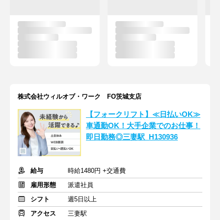
株式会社ウィルオブ・ワーク FO茨城支店
【フォークリフト】≪日払いOK≫
車通勤OK！大手企業でのお仕事！
即日勤務◎三妻駅_H130936
給与
時給1480円 +交通費
雇用形態
派遣社員
シフト
週5日以上
アクセス
三妻駅