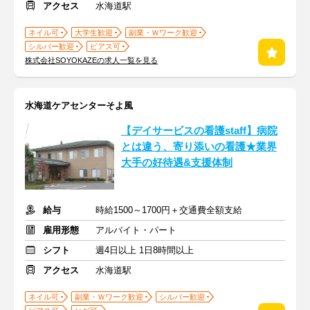
アクセス
水海道駅
ネイル可
大学生歓迎
副業・Ｗワーク歓迎
シルバー歓迎
ピアス可
株式会社SOYOKAZEの求人一覧を見る
水海道ケアセンターそよ風
【デイサービスの看護staff】病院
とは違う、寄り添いの看護★業界
大手の好待遇&支援体制
給与
時給1500～1700円＋交通費全額支給
雇用形態
アルバイト・パート
シフト
週4日以上 1日8時間以上
アクセス
水海道駅
ネイル可
副業・Ｗワーク歓迎
シルバー歓迎