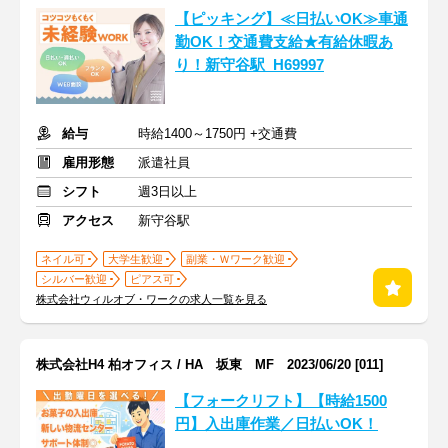
【ピッキング】≪日払いOK≫車通
勤OK！交通費支給★有給休暇あ
り！新守谷駅_H69997
給与
時給1400～1750円 +交通費
雇用形態
派遣社員
シフト
週3日以上
アクセス
新守谷駅
ネイル可
大学生歓迎
副業・Ｗワーク歓迎
シルバー歓迎
ピアス可
株式会社ウィルオブ・ワークの求人一覧を見る
株式会社H4 柏オフィス / HA 坂東 MF 2023/06/20 [011]
【フォークリフト】【時給1500
円】入出庫作業／日払いOK！