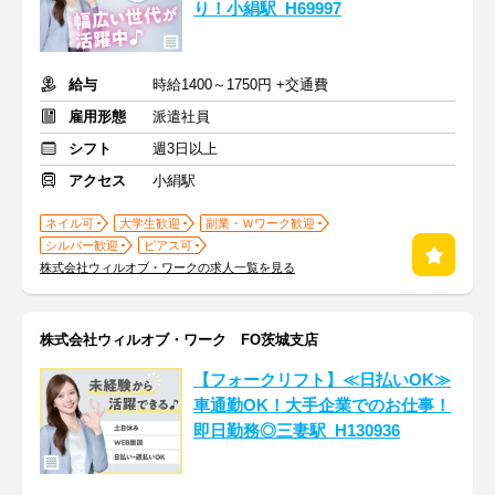
り！小絹駅_H69997
給与
時給1400～1750円 +交通費
雇用形態
派遣社員
シフト
週3日以上
アクセス
小絹駅
ネイル可
大学生歓迎
副業・Ｗワーク歓迎
シルバー歓迎
ピアス可
株式会社ウィルオブ・ワークの求人一覧を見る
株式会社ウィルオブ・ワーク FO茨城支店
【フォークリフト】≪日払いOK≫
車通勤OK！大手企業でのお仕事！
即日勤務◎三妻駅_H130936