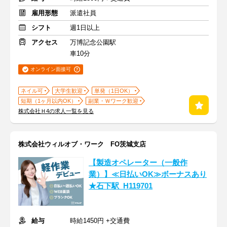
雇用形態
派遣社員
シフト
週1日以上
アクセス
万博記念公園駅
車10分
オンライン面接可
ネイル可
大学生歓迎
単発（1日OK）
短期（1ヶ月以内OK）
副業・Ｗワーク歓迎
株式会社Ｈ4の求人一覧を見る
株式会社ウィルオブ・ワーク FO茨城支店
【製造オペレーター（一般作
業）】≪日払いOK≫ボーナスあり
★石下駅_H119701
給与
時給1450円 +交通費