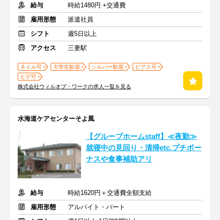
給与
時給1480円 +交通費
雇用形態
派遣社員
シフト
週5日以上
アクセス
三妻駅
ネイル可
大学生歓迎
シルバー歓迎
ピアス可
ヒゲ可
株式会社ウィルオブ・ワークの求人一覧を見る
水海道ケアセンターそよ風
【グループホームstaff】≪夜勤≫
就寝中の見回り・清掃etc.プチボー
ナスや食事補助アリ
給与
時給1620円＋交通費全額支給
雇用形態
アルバイト・パート