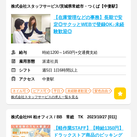
株式会社スタッフサービス/茨城県常総市・つくば【中妻駅】
【在庫管理などの事務】長期で安
定◎サクッとWEBで登録OK♪未経
験歓迎◎
給与
時給1200～1450円+交通費支給
雇用形態
派遣社員
シフト
週5日 1日6時間以上
アクセス
中妻駅
ネイル可
ピアス可
平日
未経験者歓迎
髪色自由
株式会社スタッフサービスの求人一覧を見る
株式会社H4 柏オフィス / BB 常総 TK 2023/10/27 [011]
【軽作業STAFF】【時給1350円】
ドラックストア商品のピッキング