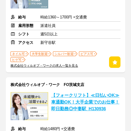
給与
時給1360～1700円 +交通費
雇用形態
派遣社員
シフト
週5日以上
アクセス
新守谷駅
ネイル可
大学生歓迎
シルバー歓迎
ピアス可
ヒゲ可
株式会社ウィルオブ・ワークの求人一覧を見る
株式会社ウィルオブ・ワーク FO茨城支店
【フォークリフト】≪日払いOK≫
車通勤OK！大手企業でのお仕事！
即日勤務◎中妻駅_H130936
給与
時給1480円 +交通費