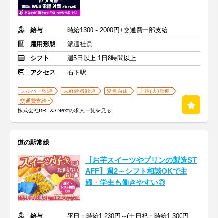
給与
時給1300～2000円+交通費一部支給
雇用形態
派遣社員
シフト
週5日以上 1日8時間以上
アクセス
石下駅
シルバー歓迎
未経験者歓迎
髪色自由
主婦(夫)歓迎
交通費支給
株式会社BREXA Nextの求人一覧を見る
道の駅常総
【お芋スイーツやプリンの製造ST
AFF】週2～シフト相談OKで主
婦・学生も働きやすい◎
給与
平日：時給1,230円～(土日祝：時給1,300円～)＋交通費