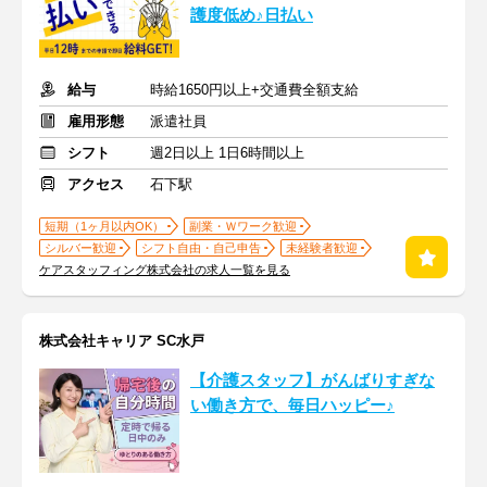
護度低め♪日払い
給与
時給1650円以上+交通費全額支給
雇用形態
派遣社員
シフト
週2日以上 1日6時間以上
アクセス
石下駅
短期（1ヶ月以内OK）
副業・Ｗワーク歓迎
シルバー歓迎
シフト自由・自己申告
未経験者歓迎
ケアスタッフィング株式会社の求人一覧を見る
株式会社キャリア SC水戸
【介護スタッフ】がんばりすぎな
い働き方で、毎日ハッピー♪