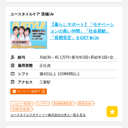
ユースタイルケア 茨城/Je
【暮らしサポート】「モチベーシ
ョンの高い仲間」「社会貢献」
「長期安定」をGET★/Je
給与
月給30～45.1万円+賞与年2回+昇給年1回+交通費全額
雇用形態
正社員
シフト
週4日以上 1日8時間以上
アクセス
三妻駅
オンライン面接可
シルバー歓迎
ヒゲ可
未経験者歓迎
髪色自由
主婦(夫)歓迎
ユースタイルラボラトリー株式会社の求人一覧を見る