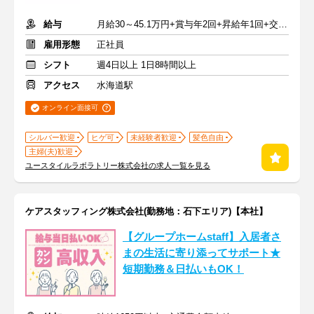
給与
月給30～45.1万円+賞与年2回+昇給年1回+交通費全額
雇用形態
正社員
シフト
週4日以上 1日8時間以上
アクセス
水海道駅
オンライン面接可
シルバー歓迎
ヒゲ可
未経験者歓迎
髪色自由
主婦(夫)歓迎
ユースタイルラボラトリー株式会社の求人一覧を見る
ケアスタッフィング株式会社(勤務地：石下エリア)【本社】
【グループホームstaff】入居者さ
まの生活に寄り添ってサポート★
短期勤務＆日払いもOK！