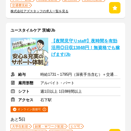
交通費支給
株式会社アズスタッフの求人一覧を見る
ユースタイルケア 茨城/Jb
【夜間見守りstaff】夜時間を有効
活用◎日収13848円！無資格でも稼
げます/Jb
給与
時給1731～1795円（深夜手当含む）＋交通費支給
雇用形態
アルバイト・パート
シフト
週1日以上 1日8時間以上
アクセス
石下駅
オンライン面接可
5
あと
日
大学生歓迎
副業・Ｗワーク歓迎
ヒゲ可