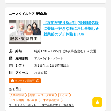
ユースタイルケア 茨城/Jb
【在宅見守りStaff】[登録制]気軽
に登録⇒好きな時にお仕事探し★
就業前のプチ体験も♪/Jb
給与
時給1731～1795円（深夜手当含む）＋交通費支給
雇用形態
アルバイト・パート
シフト
週1日以上 1日8時間以上
アクセス
水海道駅
オンライン面接可
5
あと
日
大学生歓迎
副業・Ｗワーク歓迎
ヒゲ可
シフト自由・自己申告
未経験者歓迎
ユースタイルラボラトリー株式会社の求人一覧を見る