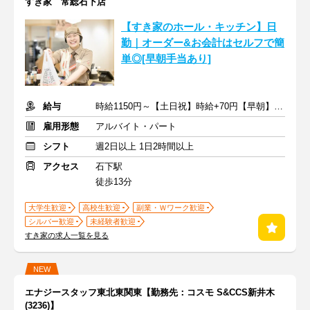
すき家 常総石下店
【すき家のホール・キッチン】日
勤｜オーダー&お会計はセルフで簡
単◎[早朝手当あり]
給与
時給1150円～【土日祝】時給+70円【早朝】時給+150円
雇用形態
アルバイト・パート
シフト
週2日以上 1日2時間以上
アクセス
石下駅
徒歩13分
大学生歓迎
高校生歓迎
副業・Ｗワーク歓迎
シルバー歓迎
未経験者歓迎
すき家の求人一覧を見る
NEW
エナジースタッフ東北東関東【勤務先：コスモ S&CCS新井木
(3236)】