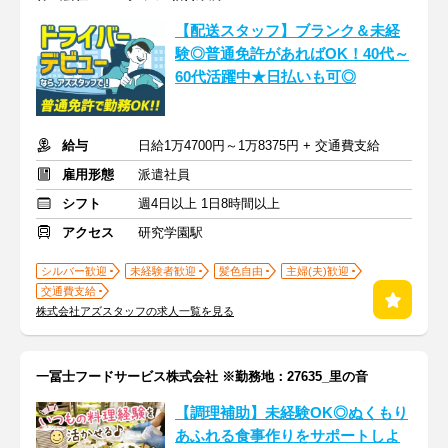
【配送スタッフ】ブランク＆未経
験◎普通免許があればOK！40代～
60代活躍中★日払いも可◎
給与
日給1万4700円～1万8375円 + 交通費支給
雇用形態
派遣社員
シフト
週4日以上 1日8時間以上
アクセス
研究学園駅
シルバー歓迎
未経験者歓迎
髪色自由
主婦(夫)歓迎
交通費支給
株式会社アズスタッフの求人一覧を見る
一冨士フードサービス株式会社 ※勤務地：27635_里の音
【調理補助】未経験OK◎ぬくもり
あふれる食事作りをサポートしよ