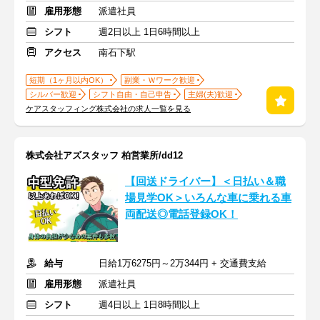
雇用形態
派遣社員
シフト
週2日以上 1日6時間以上
アクセス
南石下駅
短期（1ヶ月以内OK）
副業・Ｗワーク歓迎
シルバー歓迎
シフト自由・自己申告
主婦(夫)歓迎
ケアスタッフィング株式会社の求人一覧を見る
株式会社アズスタッフ 柏営業所/dd12
【回送ドライバー】＜日払い＆職
場見学OK＞いろんな車に乗れる車
両配送◎電話登録OK！
給与
日給1万6275円～2万344円 + 交通費支給
雇用形態
派遣社員
シフト
週4日以上 1日8時間以上