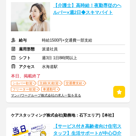
【介護士】高時給！夜勤専従のヘ
ルパー×週2日◆スキマバイト
給与
時給1500円+交通費一部支給
雇用形態
派遣社員
シフト
週3日 1日8時間以上
アクセス
水海道駅
本日、掲載終了
シルバー歓迎
主婦(夫)歓迎
交通費支給
フリーター歓迎
車通勤可
マンパワーグループ株式会社の求人一覧を見る
ケアスタッフィング株式会社(勤務地：石下エリア)【本社】
【サービス付き高齢者向け住宅ス
タッフ】生活サポートが中心◎介