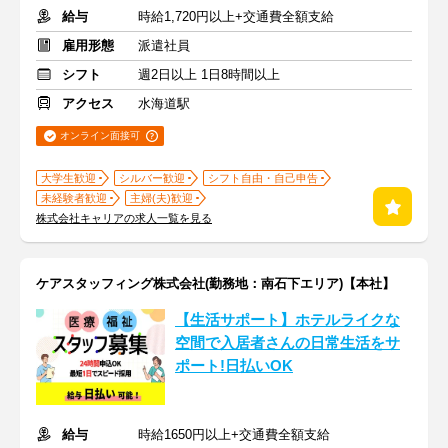
給与
時給1,720円以上+交通費全額支給
雇用形態
派遣社員
シフト
週2日以上 1日8時間以上
アクセス
水海道駅
オンライン面接可
大学生歓迎
シルバー歓迎
シフト自由・自己申告
未経験者歓迎
主婦(夫)歓迎
株式会社キャリアの求人一覧を見る
ケアスタッフィング株式会社(勤務地：南石下エリア)【本社】
【生活サポート】ホテルライクな
空間で入居者さんの日常生活をサ
ポート!日払いOK
給与
時給1650円以上+交通費全額支給