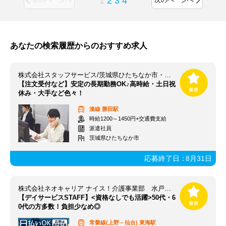
1
2
3
4
あなたの検索履歴からのおすすめ求人
株式会社スタッフサービス/茨城県ひたちなか市・日立【勝田駅】
【注文受付など】安定の長期勤務OK♪高時給・土日祝
休み・大手など色々！
湊線
勝田駅
時給1200～1450円+交通費支給
派遣社員
茨城県ひたちなか市
応募終了日：
8月31日
株式会社ネオキャリア ナイス！介護事業部 水戸支店／MIT
【デイサービスSTAFF】<資格なしでも活躍>50代・6
0代の方多数！負担少なめ◎
常磐線(上野－仙台)
東海駅