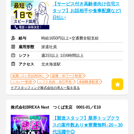
【サービス付き高齢者向け住宅ス
タッフ】お話相手や食事配膳など|
日払い
給与
時給1650円以上+交通費全額支給
雇用形態
派遣社員
シフト
週2日以上 1日6時間以上
アクセス
北水海道駅
短期（1ヶ月以内OK）
副業・Ｗワーク歓迎
シルバー歓迎
シフト自由・自己申告
未経験者歓迎
ケアスタッフィング株式会社の求人一覧を見る
株式会社BREXA Next つくば支店 0001-01／E10
【製造スタッフ】業界トップクラ
スの案件数あり★寮費無料♪20～30
代活躍中◎