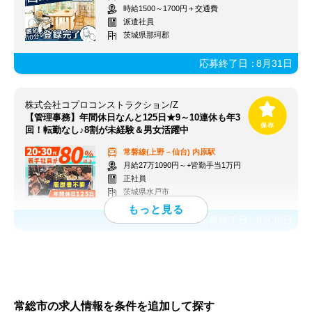
時給1500～1700円＋交通費
派遣社員
茨城県那珂郡
応募終了日：
8月31日
株式会社コプロコンストラクション/Z
【管理事務】年間休日なんと125日★9～10連休も年3
回！転勤なし♪8割が未経験＆男女活躍中
常磐線(上野－仙台)
内原駅
月給27万1090円～+皆勤手当1万円
正社員
茨城県水戸市
応募終了日：
8月30日
常総市の求人情報を条件を追加して探す