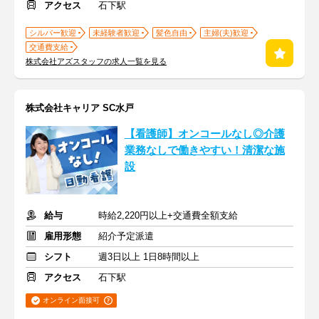
アクセス
石下駅
シルバー歓迎
未経験者歓迎
髪色自由
主婦(夫)歓迎
交通費支給
株式会社アズスタッフの求人一覧を見る
株式会社キャリア SC水戸
【看護師】オンコールなし◎介護
業務なしで働きやすい！清潔な施
設
給与
時給2,220円以上+交通費全額支給
雇用形態
紹介予定派遣
シフト
週3日以上 1日8時間以上
アクセス
石下駅
オンライン面接可