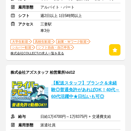
雇用形態
アルバイト・パート
シフト
週2日以上 1日5時間以上
アクセス
三妻駅
車3分
大学生歓迎
高校生歓迎
副業・Ｗワーク歓迎
シルバー歓迎
シフト自由・自己申告
株式会社COLLECTの求人一覧を見る
株式会社アズスタッフ 柏営業所/dd12
【配送スタッフ】ブランク＆未経
験◎普通免許があればOK！40代～
60代活躍中★日払いも可◎
給与
日給1万4700円～1万8375円 + 交通費支給
雇用形態
派遣社員