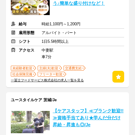
う♪簡単な盛り付けなど！
給与
時給1,100円～1,200円
雇用形態
アルバイト・パート
シフト
1日5.5時間以上
アクセス
中妻駅
車7分
未経験者歓迎
主婦(夫)歓迎
交通費支給
社会保険完備
フリーター歓迎
一冨士フードサービス株式会社の求人一覧を見る
ユースタイルケア 茨城/Je
【ケアスタッフ】≪ブランク歓迎!!
≫資格手当てあり★学んだ分だけ
昇給・昇進も◎/Je