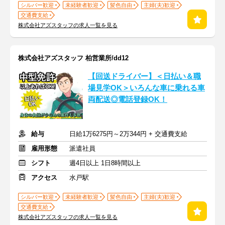
シルバー歓迎
未経験者歓迎
髪色自由
主婦(夫)歓迎
交通費支給
株式会社アズスタッフの求人一覧を見る
株式会社アズスタッフ 柏営業所/dd12
【回送ドライバー】＜日払い＆職
場見学OK＞いろんな車に乗れる車
両配送◎電話登録OK！
給与
日給1万6275円～2万344円 + 交通費支給
雇用形態
派遣社員
シフト
週4日以上 1日8時間以上
アクセス
水戸駅
シルバー歓迎
未経験者歓迎
髪色自由
主婦(夫)歓迎
交通費支給
株式会社アズスタッフの求人一覧を見る