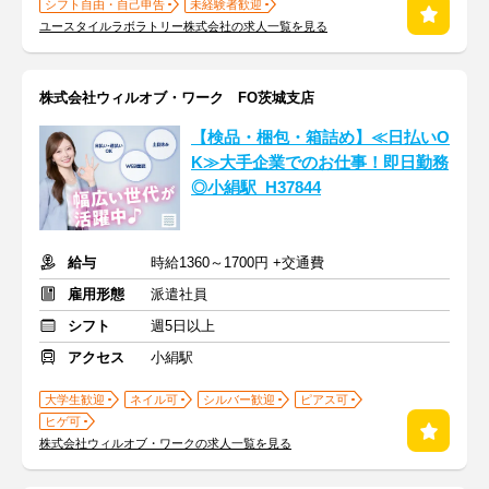
シフト自由・自己申告
未経験者歓迎
ユースタイルラボラトリー株式会社の求人一覧を見る
株式会社ウィルオブ・ワーク FO茨城支店
【検品・梱包・箱詰め】≪日払いO
K≫大手企業でのお仕事！即日勤務
◎小絹駅_H37844
給与
時給1360～1700円 +交通費
雇用形態
派遣社員
シフト
週5日以上
アクセス
小絹駅
大学生歓迎
ネイル可
シルバー歓迎
ピアス可
ヒゲ可
株式会社ウィルオブ・ワークの求人一覧を見る