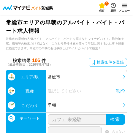
0
茨城県
保存
履歴
メニュー
常総市エリアの早朝のアルバイト・バイト・パ
ート求人情報
常総市の早朝の人気バイト・アルバイト・パートを探すならマイナビバイト。勤務地や
駅、職種等の検索だけではなく、こだわり条件検索を使って早朝に関するお仕事を簡単
に検索できます。常総市の早朝のお仕事探しはマイナビバイトで検索！
106
検索結果
件
検索条件を登録
（最終更新日：2026年8月7日）
エリア/駅
常総市
選択してください
選択
職種
早朝
こだわり
キーワード
検索
含まない