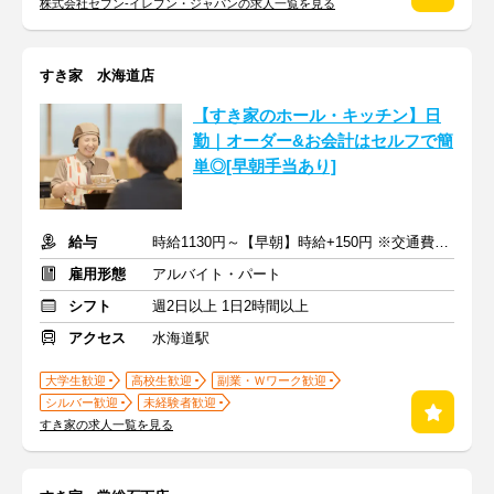
株式会社セブン-イレブン・ジャパンの求人一覧を見る
すき家 水海道店
【すき家のホール・キッチン】日
勤｜オーダー&お会計はセルフで簡
単◎[早朝手当あり]
給与
時給1130円～【早朝】時給+150円 ※交通費支給
雇用形態
アルバイト・パート
シフト
週2日以上 1日2時間以上
アクセス
水海道駅
大学生歓迎
高校生歓迎
副業・Ｗワーク歓迎
シルバー歓迎
未経験者歓迎
すき家の求人一覧を見る