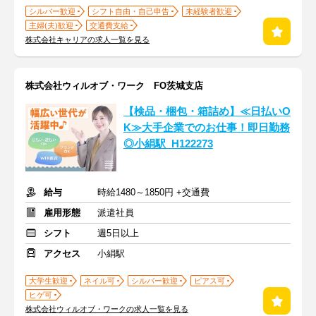
シルバー歓迎
シフト自由・自己申告
未経験者歓迎
主婦(夫)歓迎
交通費支給
株式会社キャリアの求人一覧を見る
株式会社ウィルオブ・ワーク FO茨城支店
【検品・梱包・箱詰め】≪日払いO
K≫大手企業でのお仕事！即日勤務
◎小絹駅_H122273
給与
時給1480～1850円 +交通費
雇用形態
派遣社員
シフト
週5日以上
アクセス
小絹駅
大学生歓迎
ネイル可
シルバー歓迎
ピアス可
ヒゲ可
株式会社ウィルオブ・ワークの求人一覧を見る