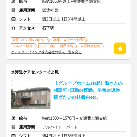
給与
時給1650円以上+交通費全額支給
雇用形態
派遣社員
シフト
週2日以上 1日6時間以上
アクセス
石下駅
短期（1ヶ月以内OK）
副業・Ｗワーク歓迎
シルバー歓迎
シフト自由・自己申告
未経験者歓迎
ケアスタッフィング株式会社の求人一覧を見る
水海道ケアセンターそよ風
【グループホームstaff】働き方の
相談可♪日勤or夜勤、早番or遅番、
稼ぎたいor扶養内etc.
給与
時給1300～1570円＋交通費全額支給
雇用形態
アルバイト・パート
シフト
週4日以上 1日8時間以上