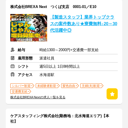
株式会社BREXA Next つくば支店 0001-01／E10
【製造スタッフ】業界トップクラ
スの案件数あり★寮費無料♪20～30
代活躍中◎
給与
時給1300～2000円+交通費一部支給
雇用形態
派遣社員
シフト
週5日以上 1日8時間以上
アクセス
水海道駅
シルバー歓迎
未経験者歓迎
髪色自由
主婦(夫)歓迎
交通費支給
株式会社BREXA Nextの求人一覧を見る
ケアスタッフィング株式会社(勤務地：北水海道エリア)【本
社】