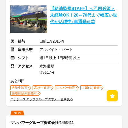
【給油監視STAFF】＜乙四必須＞
未経験OK！20～70代まで幅広い世
代が活躍中♪車通勤可◎
給与
日給1万2016円
雇用形態
アルバイト・パート
シフト
週1日以上 1日8時間以上
アクセス
水海道駅
徒歩17分
6
あと
日
大学生歓迎
高校生歓迎
シルバー歓迎
主婦(夫)歓迎
扶養控除内勤務可
エナジースタッフグループの求人一覧を見る
NEW
マンパワーグループ株式会社/1453411