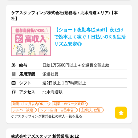
ケアスタッフィング株式会社(勤務地：北水海道エリア)【本
社】
【ショート夜勤専従staff】夜だけ
で効率よく稼ぐ！日払いOK＆生活
リズム安定◎
給与
日給1万5600円以上＋交通費全額支給
雇用形態
派遣社員
シフト
週2日以上 1日7時間以上
アクセス
北水海道駅
短期（1ヶ月以内OK）
副業・Ｗワーク歓迎
シルバー歓迎
シフト自由・自己申告
主婦(夫)歓迎
ケアスタッフィング株式会社の求人一覧を見る
株式会社アズスタッフ 柏営業所/dd12