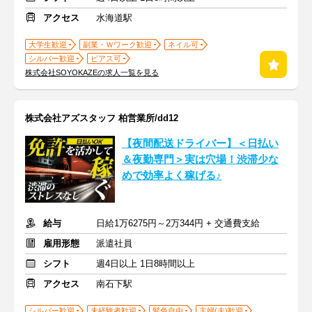
アクセス
水海道駅
大学生歓迎
副業・Ｗワーク歓迎
ネイル可
シルバー歓迎
ピアス可
株式会社SOYOKAZEの求人一覧を見る
株式会社アズスタッフ 柏営業所/dd12
【夜間配送ドライバー】＜日払い
＆夜勤専門＞実は穴場！渋滞少な
めで効率よく稼げる♪
給与
日給1万6275円～2万344円 + 交通費支給
雇用形態
派遣社員
シフト
週4日以上 1日8時間以上
アクセス
南石下駅
シルバー歓迎
未経験者歓迎
髪色自由
主婦(夫)歓迎