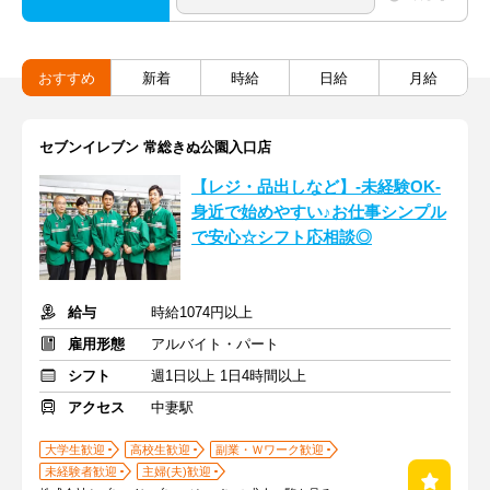
おすすめ
新着
時給
日給
月給
セブンイレブン 常総きぬ公園入口店
【レジ・品出しなど】-未経験OK-
身近で始めやすい♪お仕事シンプル
で安心☆シフト応相談◎
給与
時給1074円以上
雇用形態
アルバイト・パート
シフト
週1日以上 1日4時間以上
アクセス
中妻駅
大学生歓迎
高校生歓迎
副業・Ｗワーク歓迎
未経験者歓迎
主婦(夫)歓迎