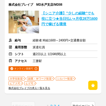
株式会社ブレイブ MD水戸支店/MD08
【シニア介護】"少しの経験"でも
役に立つ★当日払い×月収28万1600
円で稼げる環境
給与
経験者:時給1600～2400円+交通費全額
雇用形態
派遣社員
シフト
週2日以上 1日6時間以上
アクセス
三妻駅
オンライン面接可
大学生歓迎
副業・Ｗワーク歓迎
シルバー歓迎
ピアス可
ヒゲ可
株式会社ブレイブの求人一覧を見る
前のページへ
次のページへ