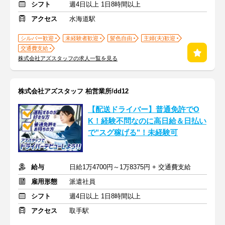
シフト
週4日以上 1日8時間以上
アクセス
水海道駅
シルバー歓迎
未経験者歓迎
髪色自由
主婦(夫)歓迎
交通費支給
株式会社アズスタッフの求人一覧を見る
株式会社アズスタッフ 柏営業所/dd12
【配送ドライバー】普通免許でO
K！経験不問なのに高日給＆日払い
で"スグ稼げる"！未経験可
給与
日給1万4700円～1万8375円 + 交通費支給
雇用形態
派遣社員
シフト
週4日以上 1日8時間以上
アクセス
取手駅