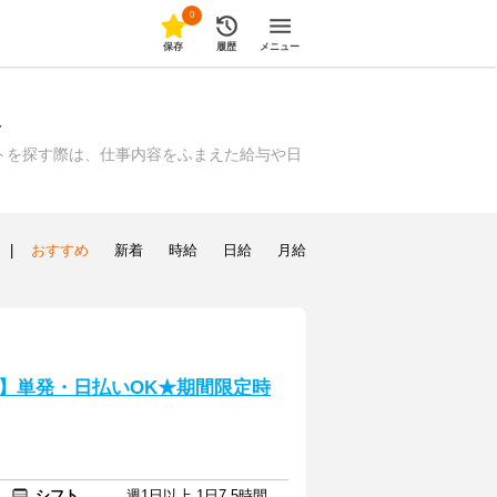
0
保存
履歴
メニュー
報
トを探す際は、仕事内容をふまえた給与や日
|
おすすめ
新着
時給
日給
月給
】単発・日払いOK★期間限定時
シフト
週1日以上 1日7.5時間以上