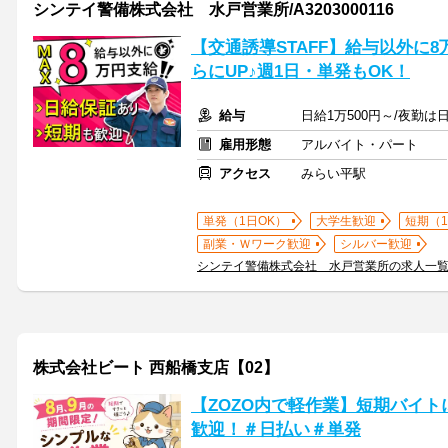
シンテイ警備株式会社 水戸営業所/A3203000116
【交通誘導STAFF】給与以外に
らにUP♪週1日・単発もOK！
給与
日給1万500円～/夜勤は
雇用形態
アルバイト・パート
アクセス
みらい平駅
単発（1日OK）
大学生歓迎
短期（
副業・Ｗワーク歓迎
シルバー歓迎
シンテイ警備株式会社 水戸営業所の求人一
株式会社ビート 西船橋支店【02】
【ZOZO内で軽作業】短期バイ
歓迎！＃日払い＃単発