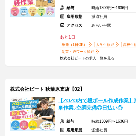
給与
時給1309円〜1636円
雇用形態
派遣社員
アクセス
みらい平駅
1
あと
日
単発（1日OK）
大学生歓迎
高校生
副業・Ｗワーク歓迎
株式会社ビートの求人一覧を見る
株式会社ビート 秋葉原支店【02】
【ZOZO内で段ボール作成作業】
単作業♪空調完備◎日払い◎
給与
時給1309円〜1636円
雇用形態
派遣社員