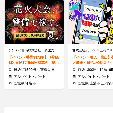
シンテイ警備株式会社 茨城支社/A3203000115
株式会社ムーヴ ※土浦エリ
【イベント警備STAFF】《登録
【イベント搬入・搬出】
制》日給1万500円◎花火・祭り
／単発・日払いOK◎サ
などイベント多数！直行直帰OK
いで最高の夏♪大学生活
日給1万500円～/夜勤は日給1万2474円～＋交通費※各種手当含む
時給1300円～時給1950円 ＋ 交通
アルバイト・パート
アルバイト・パート
茨城県 守谷市
茨城県 土浦市 土浦駅