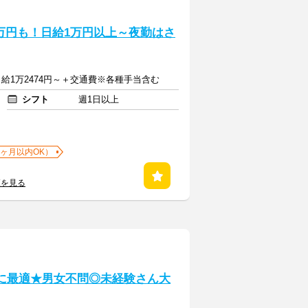
8万円も！日給1万円以上～夜勤はさ
日給1万2474円～＋交通費※各種手当含む
シフト
週1日以上
1ヶ月以内OK）
覧を見る
トに最適★男女不問◎未経験さん大