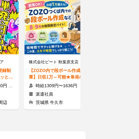
ア
株式会社ビート 秋葉原支店【02】
登録制
【ZOZO内で段ボール作成作
【試験監督員】
クッと稼
業】日収1万～可能★単発&短期
の大募集／学生
躍中★
／髪型自由・私服OK！シンプル
迎♪前払いOK！
費規定支給
時給1309円〜1636円
時給1300円～ ＋交通費
作業
派遣社員
アルバイト
周辺
茨城県 牛久市
茨城県 土浦