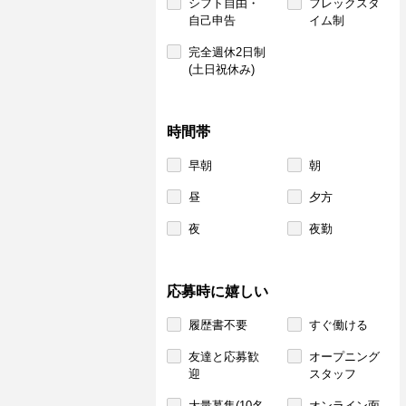
シフト自由・
フレックスタ
自己申告
イム制
完全週休2日制
(土日祝休み)
時間帯
早朝
朝
昼
夕方
夜
夜勤
応募時に嬉しい
履歴書不要
すぐ働ける
友達と応募歓
オープニング
迎
スタッフ
大量募集(10名
オンライン面