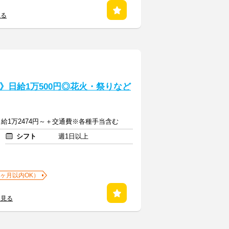
見る
》日給1万500円◎花火・祭りなど
日給1万2474円～＋交通費※各種手当含む
シフト
週1日以上
1ヶ月以内OK）
を見る