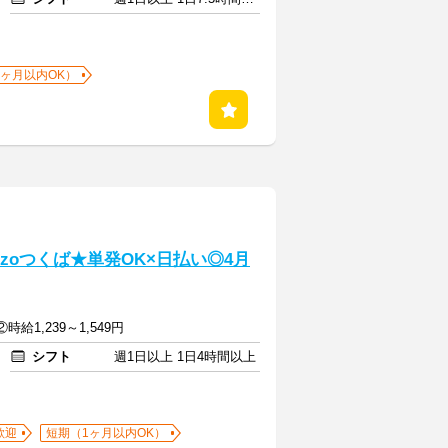
1ヶ月以内OK）
zoつくば★単発OK×日払い◎4月
②時給1,239～1,549円
シフト
週1日以上 1日4時間以上
歓迎
短期（1ヶ月以内OK）