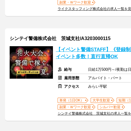
副業・Ｗワーク歓迎
ライクスタッフィング株式会社の求人一覧を
シンテイ警備株式会社 茨城支社/A3203000115
【イベント警備STAFF】《登録制
イベント多数！直行直帰OK
給与
日給1万500円～/夜勤は
雇用形態
アルバイト・パート
アクセス
みらい平駅
単発（1日OK）
大学生歓迎
短期（
副業・Ｗワーク歓迎
シルバー歓迎
シンテイ警備株式会社 茨城支社の求人一覧