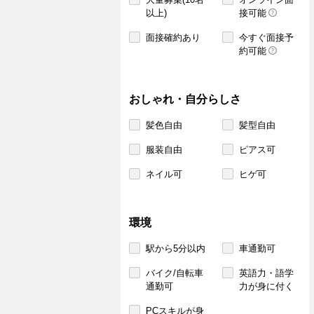
以上)
接可能
面接確約あり
今すぐ面接予
約可能
おしゃれ・自分らしさ
髪色自由
髪型自由
服装自由
ピアス可
ネイル可
ヒゲ可
環境
駅から5分以内
車通勤可
バイク/自転車
英語力・語学
通勤可
力が身に付く
PCスキルが身