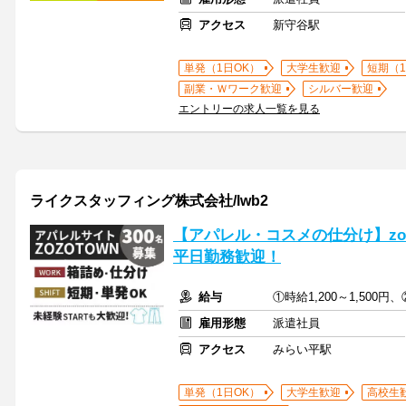
アクセス
新守谷駅
単発（1日OK）
大学生歓迎
短期（
副業・Ｗワーク歓迎
シルバー歓迎
エントリーの求人一覧を見る
ライクスタッフィング株式会社/lwb2
【アパレル・コスメの仕分け】zo
平日勤務歓迎！
給与
①時給1,200～1,500円、
雇用形態
派遣社員
アクセス
みらい平駅
単発（1日OK）
大学生歓迎
高校生