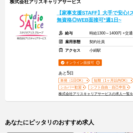
株式会社アリスキャリアサービス
【家事支援STAFF】大手で安心
無資格◎WEB面接可*週1日~
給与
時給1300～1400円 +
雇用形態
契約社員
アクセス
小絹駅
オンライン面接可
5
あと
日
単発（1日OK）
短期（1ヶ月以内OK）
シルバー歓迎
シフト自由・自己申告
株式会社アリスキャリアサービスの求人一覧
あなたにピッタリのおすすめ求人