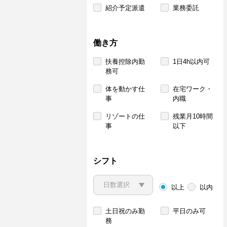
紹介予定派遣
業務委託
働き方
扶養控除内勤
1日4h以内可
務可
体を動かす仕
在宅ワーク・
事
内職
リゾートの仕
残業月10時間
事
以下
シフト
以上
以内
土日祝のみ勤
平日のみ可
務