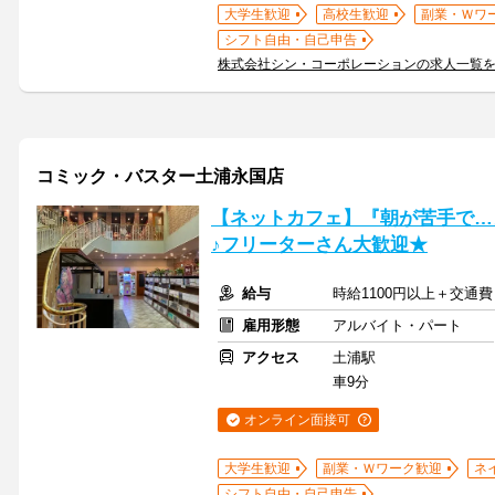
大学生歓迎
高校生歓迎
副業・Ｗワ
シフト自由・自己申告
株式会社シン・コーポレーションの求人一覧
コミック・バスター土浦永国店
【ネットカフェ】『朝が苦手で…
♪フリーターさん大歓迎★
給与
時給1100円以上＋交通費
雇用形態
アルバイト・パート
アクセス
土浦駅
車9分
オンライン面接可
大学生歓迎
副業・Ｗワーク歓迎
ネ
シフト自由・自己申告