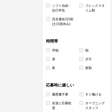
シフト自由・
フレックスタ
自己申告
イム制
完全週休2日制
(土日祝休み)
時間帯
早朝
朝
昼
夕方
夜
夜勤
応募時に嬉しい
履歴書不要
すぐ働ける
友達と応募歓
オープニング
迎
スタッフ