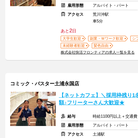
雇用形態
アルバイト・パート
アクセス
荒川沖駅
車5分
2
あと
日
大学生歓迎
副業・Ｗワーク歓迎
シ
未経験者歓迎
髪色自由
株式会社快活フロンティアの求人一覧を見る
コミック・バスター土浦永国店
【ネットカフェ】＼採用枠残り1
額♪フリーターさん大歓迎★
給与
時給1100円以上＋交通費
雇用形態
アルバイト・パート
アクセス
土浦駅