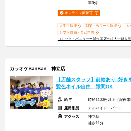
車9分
オンライン面接可
大学生歓迎
副業・Ｗワーク歓迎
ネ
シフト自由・自己申告
コミック・バスター土浦永国店の求人一覧を
カラオケBanBan 神立店
【店舗スタッフ】前給あり♪好きを
髪色ネイル自由、隙間OK
給与
時給1100円以上（深夜
雇用形態
アルバイト・パート
アクセス
神立駅
徒歩11分