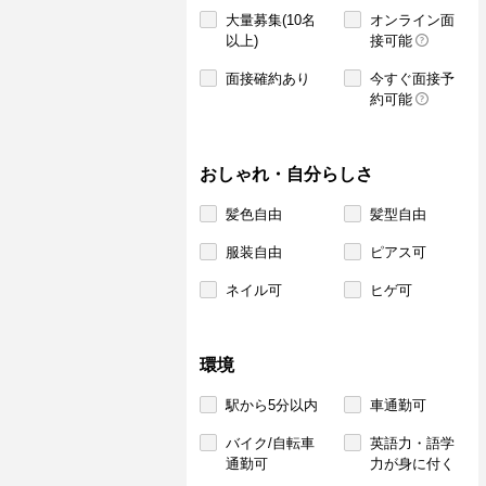
大量募集(10名
オンライン面
以上)
接可能
面接確約あり
今すぐ面接予
約可能
おしゃれ・自分らしさ
髪色自由
髪型自由
服装自由
ピアス可
ネイル可
ヒゲ可
環境
駅から5分以内
車通勤可
バイク/自転車
英語力・語学
通勤可
力が身に付く