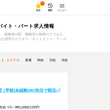
0
保存
履歴
メニュー
バイト・パート求人情報
ト。勤務地や駅、職種等の検索だけではな
他土浦市のカラオケ・ネットカフェ・マンガ
|
おすすめ
新着
時給
日給
月給
[早朝]未経験OK!快活で朝活バ
支給 ※5～9時は時給1150円