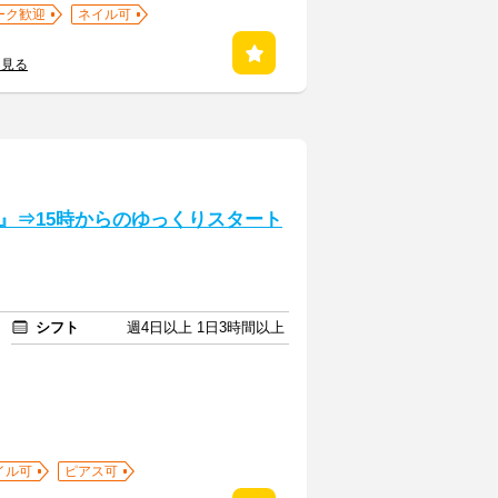
ーク歓迎
ネイル可
を見る
』⇒15時からのゆっくりスタート
シフト
週4日以上 1日3時間以上
イル可
ピアス可