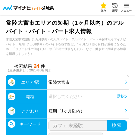
茨城県
保存
履歴
メニュー
常陸大宮市エリアの短期（1ヶ月以内）のアル
バイト・バイト・パート求人情報
常陸大宮市で短期（1カ月以内）の人気バイト・アルバイト・パートを探すならマイナビ
バイト。短期（1カ月以内）のバイトを探す際は、1ヶ月だけ働く目的が重要になるた
め、「リゾート地で働きたい」や「在宅で仕事をしたい」など、働き方に関連する検索
を活用しましょう！
24
検索結果
件
（最終更新日：2026年8月8日）
エリア/駅
常陸大宮市
選択してください
選択
職種
短期（1ヶ月以内）
こだわり
キーワード
検索