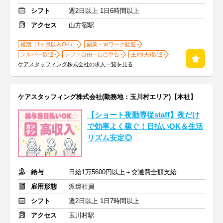
シフト
週2日以上 1日6時間以上
アクセス
山方宿駅
短期（1ヶ月以内OK）
副業・Ｗワーク歓迎
シルバー歓迎
シフト自由・自己申告
主婦(夫)歓迎
ケアスタッフィング株式会社の求人一覧を見る
ケアスタッフィング株式会社(勤務地：玉川村エリア)【本社】
【ショート夜勤専従staff】夜だけ
で効率よく稼ぐ！日払いOK＆生活
リズム安定◎
給与
日給1万5600円以上＋交通費全額支給
雇用形態
派遣社員
シフト
週2日以上 1日7時間以上
アクセス
玉川村駅