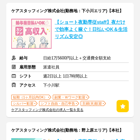
ケアスタッフィング株式会社(勤務地：下小川エリア)【本社】
【ショート夜勤専従staff】夜だけ
で効率よく稼ぐ！日払いOK＆生活
リズム安定◎
給与
日給1万5600円以上＋交通費全額支給
雇用形態
派遣社員
シフト
週2日以上 1日7時間以上
アクセス
下小川駅
短期（1ヶ月以内OK）
副業・Ｗワーク歓迎
シルバー歓迎
シフト自由・自己申告
主婦(夫)歓迎
ケアスタッフィング株式会社の求人一覧を見る
ケアスタッフィング株式会社(勤務地：野上原エリア)【本社】