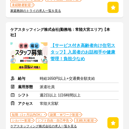
未経験者歓迎
家庭教師のトライの求人一覧を見る
ケアスタッフィング株式会社(勤務地：常陸大宮エリア)【本
社】
【サービス付き高齢者向け住宅ス
タッフ】入居者のお話相手や健康
管理！負担少なめ
給与
時給1650円以上+交通費全額支給
雇用形態
派遣社員
シフト
週2日以上 1日6時間以上
アクセス
常陸大宮駅
短期（1ヶ月以内OK）
副業・Ｗワーク歓迎
シルバー歓迎
シフト自由・自己申告
主婦(夫)歓迎
ケアスタッフィング株式会社の求人一覧を見る