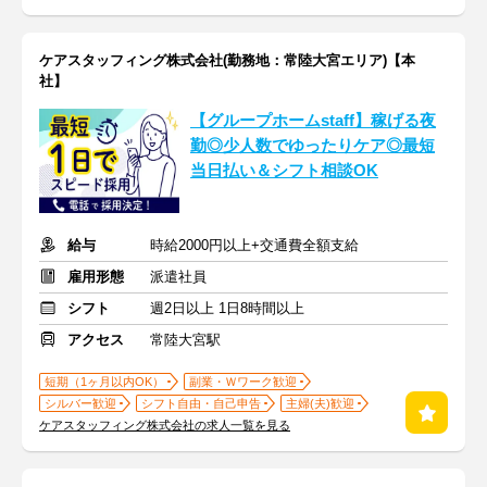
ケアスタッフィング株式会社(勤務地：常陸大宮エリア)【本
社】
【グループホームstaff】稼げる夜
勤◎少人数でゆったりケア◎最短
当日払い＆シフト相談OK
給与
時給2000円以上+交通費全額支給
雇用形態
派遣社員
シフト
週2日以上 1日8時間以上
アクセス
常陸大宮駅
短期（1ヶ月以内OK）
副業・Ｗワーク歓迎
シルバー歓迎
シフト自由・自己申告
主婦(夫)歓迎
ケアスタッフィング株式会社の求人一覧を見る