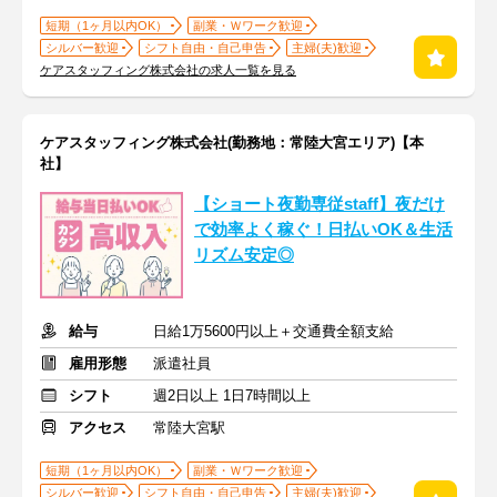
短期（1ヶ月以内OK）
副業・Ｗワーク歓迎
シルバー歓迎
シフト自由・自己申告
主婦(夫)歓迎
ケアスタッフィング株式会社の求人一覧を見る
ケアスタッフィング株式会社(勤務地：常陸大宮エリア)【本
社】
【ショート夜勤専従staff】夜だけ
で効率よく稼ぐ！日払いOK＆生活
リズム安定◎
給与
日給1万5600円以上＋交通費全額支給
雇用形態
派遣社員
シフト
週2日以上 1日7時間以上
アクセス
常陸大宮駅
短期（1ヶ月以内OK）
副業・Ｗワーク歓迎
シルバー歓迎
シフト自由・自己申告
主婦(夫)歓迎