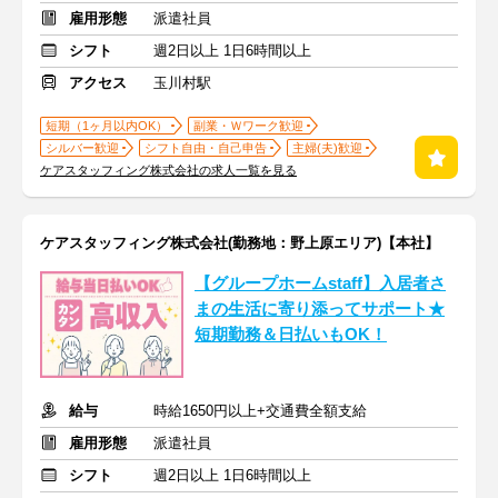
雇用形態
派遣社員
シフト
週2日以上 1日6時間以上
アクセス
玉川村駅
短期（1ヶ月以内OK）
副業・Ｗワーク歓迎
シルバー歓迎
シフト自由・自己申告
主婦(夫)歓迎
ケアスタッフィング株式会社の求人一覧を見る
ケアスタッフィング株式会社(勤務地：野上原エリア)【本社】
【グループホームstaff】入居者さ
まの生活に寄り添ってサポート★
短期勤務＆日払いもOK！
給与
時給1650円以上+交通費全額支給
雇用形態
派遣社員
シフト
週2日以上 1日6時間以上