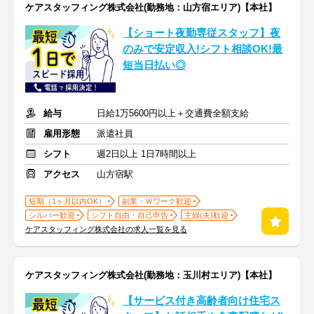
ケアスタッフィング株式会社(勤務地：山方宿エリア)【本社】
【ショート夜勤専従スタッフ】夜
のみで安定収入!シフト相談OK!最
短当日払い◎
給与
日給1万5600円以上＋交通費全額支給
雇用形態
派遣社員
シフト
週2日以上 1日7時間以上
アクセス
山方宿駅
短期（1ヶ月以内OK）
副業・Ｗワーク歓迎
シルバー歓迎
シフト自由・自己申告
主婦(夫)歓迎
ケアスタッフィング株式会社の求人一覧を見る
ケアスタッフィング株式会社(勤務地：玉川村エリア)【本社】
【サービス付き高齢者向け住宅ス