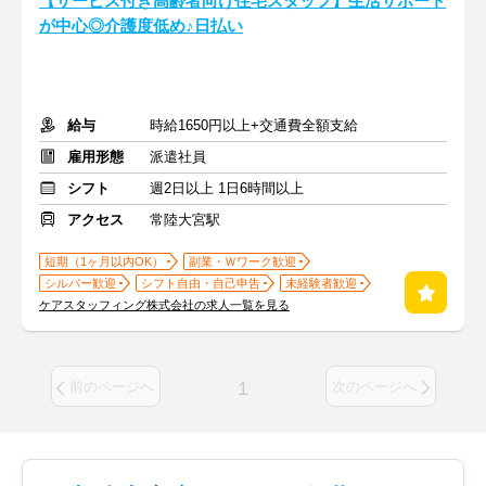
【サービス付き高齢者向け住宅スタッフ】生活サポート
が中心◎介護度低め♪日払い
給与
時給1650円以上+交通費全額支給
雇用形態
派遣社員
シフト
週2日以上 1日6時間以上
アクセス
常陸大宮駅
短期（1ヶ月以内OK）
副業・Ｗワーク歓迎
シルバー歓迎
シフト自由・自己申告
未経験者歓迎
ケアスタッフィング株式会社の求人一覧を見る
1
前のページへ
次のページへ