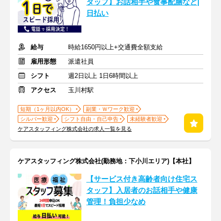
タッフ】お話相手や食事配膳など|
日払い
給与
時給1650円以上+交通費全額支給
雇用形態
派遣社員
シフト
週2日以上 1日6時間以上
アクセス
玉川村駅
短期（1ヶ月以内OK）
副業・Ｗワーク歓迎
シルバー歓迎
シフト自由・自己申告
未経験者歓迎
ケアスタッフィング株式会社の求人一覧を見る
ケアスタッフィング株式会社(勤務地：下小川エリア)【本社】
【サービス付き高齢者向け住宅ス
タッフ】入居者のお話相手や健康
管理！負担少なめ