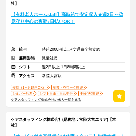
社】
【有料老人ホームstaff】高時給で安定収入★週2日～◎
見守り中心の夜勤♪日払いOK！
給与
時給2000円以上+交通費全額支給
雇用形態
派遣社員
シフト
週2日以上 1日8時間以上
アクセス
常陸大宮駅
短期（1ヶ月以内OK）
副業・Ｗワーク歓迎
シルバー歓迎
シフト自由・自己申告
主婦(夫)歓迎
ケアスタッフィング株式会社の求人一覧を見る
ケアスタッフィング株式会社(勤務地：常陸大宮エリア)【本
社】