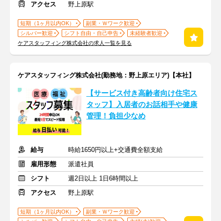
アクセス
野上原駅
短期（1ヶ月以内OK）
副業・Ｗワーク歓迎
シルバー歓迎
シフト自由・自己申告
未経験者歓迎
ケアスタッフィング株式会社の求人一覧を見る
ケアスタッフィング株式会社(勤務地：野上原エリア)【本社】
【サービス付き高齢者向け住宅ス
タッフ】入居者のお話相手や健康
管理！負担少なめ
給与
時給1650円以上+交通費全額支給
雇用形態
派遣社員
シフト
週2日以上 1日6時間以上
アクセス
野上原駅
短期（1ヶ月以内OK）
副業・Ｗワーク歓迎