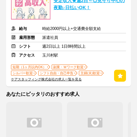
安定収入★週2日～◎見守り中心の
夜勤♪日払いOK！
給与
時給2000円以上+交通費全額支給
雇用形態
派遣社員
シフト
週2日以上 1日8時間以上
アクセス
玉川村駅
短期（1ヶ月以内OK）
副業・Ｗワーク歓迎
シルバー歓迎
シフト自由・自己申告
主婦(夫)歓迎
ケアスタッフィング株式会社の求人一覧を見る
あなたにピッタリのおすすめ求人