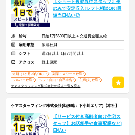
【ショート夜勤専従スタッフ】夜
のみで安定収入!シフト相談OK!最
短当日払い◎
給与
日給1万5600円以上＋交通費全額支給
雇用形態
派遣社員
シフト
週2日以上 1日7時間以上
アクセス
野上原駅
短期（1ヶ月以内OK）
副業・Ｗワーク歓迎
シルバー歓迎
シフト自由・自己申告
主婦(夫)歓迎
ケアスタッフィング株式会社の求人一覧を見る
ケアスタッフィング株式会社(勤務地：下小川エリア)【本社】
【サービス付き高齢者向け住宅ス
タッフ】お話相手や食事配膳など|
日払い