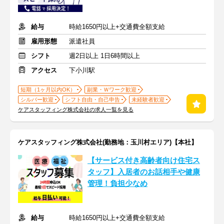
給与
時給1650円以上+交通費全額支給
雇用形態
派遣社員
シフト
週2日以上 1日6時間以上
アクセス
下小川駅
短期（1ヶ月以内OK）
副業・Ｗワーク歓迎
シルバー歓迎
シフト自由・自己申告
未経験者歓迎
ケアスタッフィング株式会社の求人一覧を見る
ケアスタッフィング株式会社(勤務地：玉川村エリア)【本社】
【サービス付き高齢者向け住宅ス
タッフ】入居者のお話相手や健康
管理！負担少なめ
給与
時給1650円以上+交通費全額支給