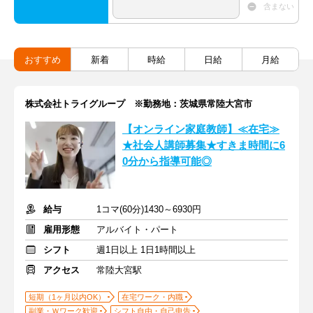
含まない
おすすめ
新着
時給
日給
月給
株式会社トライグループ ※勤務地：茨城県常陸大宮市
【オンライン家庭教師】≪在宅≫
★社会人講師募集★すきま時間に6
0分から指導可能◎
給与
1コマ(60分)1430～6930円
雇用形態
アルバイト・パート
シフト
週1日以上 1日1時間以上
アクセス
常陸大宮駅
短期（1ヶ月以内OK）
在宅ワーク・内職
副業・Ｗワーク歓迎
シフト自由・自己申告