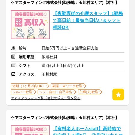
ケアスタッフィング株式会社(勤務地：玉川村エリア)【本社】
【夜勤専従の介護スタッフ】1勤務
で高日給！最短当日払い＆シフト
相談OK
給与
日給3万円以上＋交通費全額支給
雇用形態
派遣社員
シフト
週2日以上 1日8時間以上
アクセス
玉川村駅
短期（1ヶ月以内OK）
副業・Ｗワーク歓迎
シルバー歓迎
シフト自由・自己申告
主婦(夫)歓迎
ケアスタッフィング株式会社の求人一覧を見る
ケアスタッフィング株式会社(勤務地：玉川村エリア)【本社】
【有料老人ホームstaff】高時給で