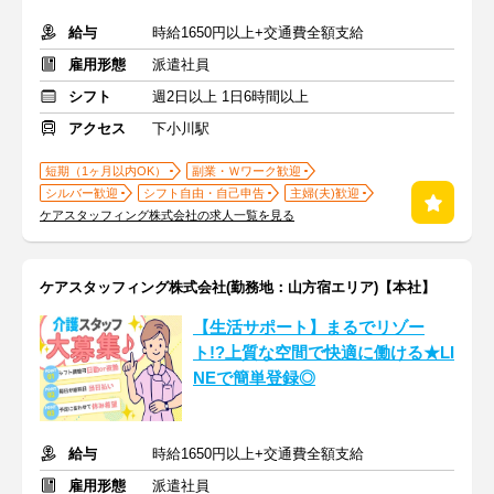
給与
時給1650円以上+交通費全額支給
雇用形態
派遣社員
シフト
週2日以上 1日6時間以上
アクセス
下小川駅
短期（1ヶ月以内OK）
副業・Ｗワーク歓迎
シルバー歓迎
シフト自由・自己申告
主婦(夫)歓迎
ケアスタッフィング株式会社の求人一覧を見る
ケアスタッフィング株式会社(勤務地：山方宿エリア)【本社】
【生活サポート】まるでリゾー
ト!?上質な空間で快適に働ける★LI
NEで簡単登録◎
給与
時給1650円以上+交通費全額支給
雇用形態
派遣社員