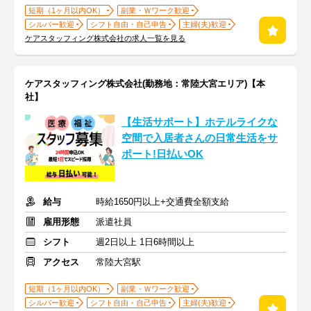
短期（1ヶ月以内OK）
副業・Ｗワーク歓迎
シルバー歓迎
シフト自由・自己申告
主婦(夫)歓迎
ケアスタッフィング株式会社の求人一覧を見る
ケアスタッフィング株式会社(勤務地：常陸大宮エリア)【本
社】
【生活サポート】ホテルライクな
空間で入居者さんの日常生活をサ
ポート!日払いOK
給与
時給1650円以上+交通費全額支給
雇用形態
派遣社員
シフト
週2日以上 1日6時間以上
アクセス
常陸大宮駅
短期（1ヶ月以内OK）
副業・Ｗワーク歓迎
シルバー歓迎
シフト自由・自己申告
主婦(夫)歓迎