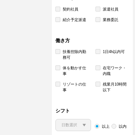
契約社員
派遣社員
紹介予定派遣
業務委託
働き方
扶養控除内勤
1日4h以内可
務可
体を動かす仕
在宅ワーク・
事
内職
リゾートの仕
残業月10時間
事
以下
シフト
以上
以内