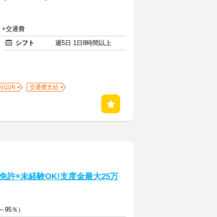
円 +交通費
シフト
週5日 1日8時間以上
分以内
交通費支給
許×未経験OK!支度金最大25万
～95％）