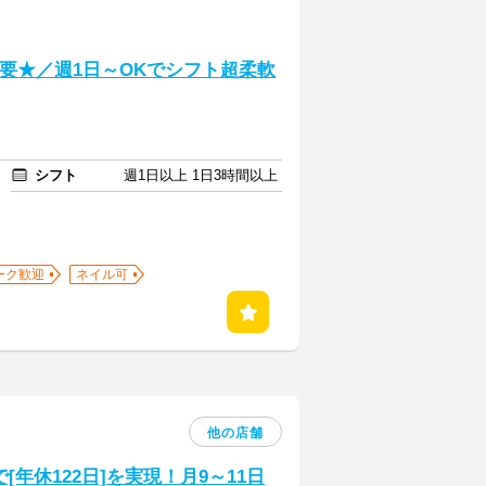
不要★／週1日～OKでシフト超柔軟
シフト
週1日以上 1日3時間以上
ーク歓迎
ネイル可
他の店舗
年休122日]を実現！月9～11日