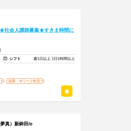
★社会人講師募集★すきま時間に
円
シフト
週1日以上 1日1時間以上
副業・Ｗワーク歓迎
夢真）新鉾田/o