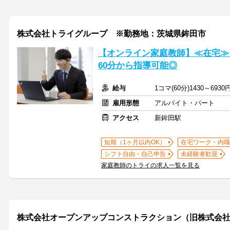
株式会社トライグループ ※勤務地：茨城県鉾田市
【オンライン家庭教師】≪在宅≫
60分から指導可能◎
給与
1コマ(60分)1430～6930
雇用形態
アルバイト・パート
アクセス
新鉾田駅
短期（1ヶ月以内OK）
在宅ワーク・内職
シフト自由・自己申告
未経験者歓迎
家庭教師のトライの求人一覧を見る
株式会社オープンアップコンストラクション（旧株式会社