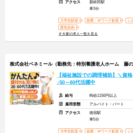
アクセス
新鉾田駅
車3分
大学生歓迎
副業・Ｗワーク歓迎
シ
髪色自由
すき家の求人一覧を見る
株式会社ベネミール（勤務先：特別養護老人ホーム 藤
【福祉施設での調理補助】＼資格
♪50～60代活躍中
給与
時給1150円以上
雇用形態
アルバイト・パート
アクセス
徳宿駅
車5分
大学生歓迎
副業・Ｗワーク歓迎
シ