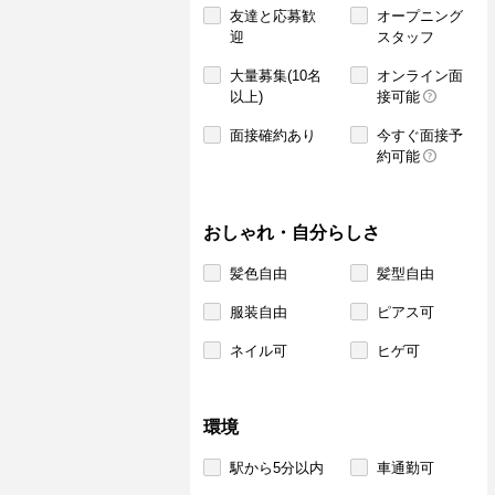
友達と応募歓
オープニング
迎
スタッフ
大量募集(10名
オンライン面
以上)
接可能
面接確約あり
今すぐ面接予
約可能
おしゃれ・自分らしさ
髪色自由
髪型自由
服装自由
ピアス可
ネイル可
ヒゲ可
環境
駅から5分以内
車通勤可