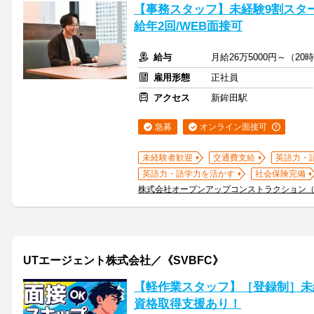
【事務スタッフ】未経験9割スター
給年2回/WEB面接可
給与
月給26万5000円～（
雇用形態
正社員
アクセス
新鉾田駅
急募
オンライン面接可
未経験者歓迎
交通費支給
英語力・
英語力・語学力を活かす
社会保険完備
株式会社オープンアップコンストラクション
UTエージェント株式会社／《SVBFC》
【軽作業スタッフ】［登録制］未
資格取得支援あり！