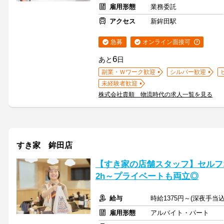
雇用形態
業務委託
アクセス
新鉾田駅
急募
オンライン面接可
6
あと
日
副業・Ｗワーク歓迎
シルバー歓迎
未経験者歓迎
株式会社貴順 物流時代の求人一覧を見る
すき家 鉾田店
【すき家の店舗スタッフ】セルフ
2h～プライベートも両立◎
給与
時給1375円～(深夜手当
雇用形態
アルバイト・パート