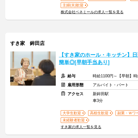
主婦(夫)歓迎
株式会社ベネミールの求人一覧を見る
すき家 鉾田店
【すき家のホール・キッチン】日
簡単◎[早朝手当あり]
給与
時給1100円～【早朝】時
雇用形態
アルバイト・パート
アクセス
新鉾田駅
車3分
大学生歓迎
高校生歓迎
副業・Ｗワ
未経験者歓迎
すき家の求人一覧を見る