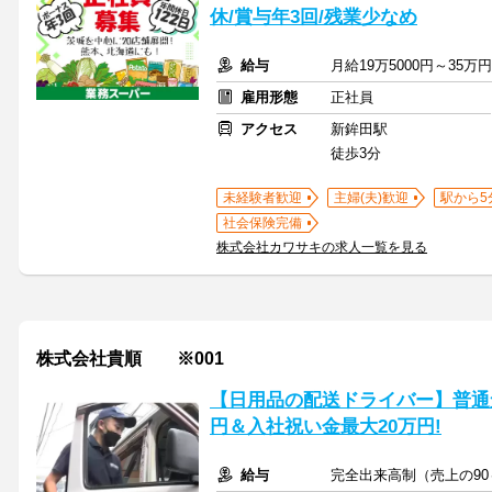
休/賞与年3回/残業少なめ
給与
月給19万5000円～35万
雇用形態
正社員
アクセス
新鉾田駅
徒歩3分
未経験者歓迎
主婦(夫)歓迎
駅から5
社会保険完備
株式会社カワサキの求人一覧を見る
株式会社貴順 ※001
【日用品の配送ドライバー】普通免
円＆入社祝い金最大20万円!
給与
完全出来高制（売上の90