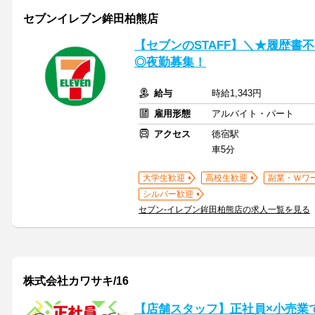
セブンイレブン鉾田柏熊店
【セブンのSTAFF】＼★履歴書
◎夜勤募集！
給与
時給1,343円
雇用形態
アルバイト・パート
アクセス
徳宿駅
車5分
大学生歓迎
高校生歓迎
副業・Ｗワ
シルバー歓迎
セブン-イレブン鉾田柏熊店の求人一覧を見る
株式会社カワサキ/16
【店舗スタッフ】正社員×小売業で[