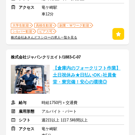
アクセス
竜ケ崎駅
車12分
大学生歓迎
高校生歓迎
副業・Ｗワーク歓迎
シルバー歓迎
ピアス可
株式会社あきんどスシローの求人一覧を見る
株式会社ジャパンクリエイト/1883-C-07
【倉庫内のフォークリフト作業】
土日祝休み★日払いOK♪社員食
堂・寮完備！安心の環境◎
給与
時給1750円＋交通費
雇用形態
アルバイト・パート
シフト
週2日以上 1日7.5時間以上
アクセス
竜ケ崎駅