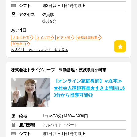
シフト
週3日以上 1日4時間以上
アクセス
佐貫駅
徒歩9分
4
あと
日
大学生歓迎
ネイル可
ピアス可
未経験者歓迎
髪色自由
株式会社ｉクレーンの求人一覧を見る
株式会社トライグループ ※勤務地：茨城県龍ケ崎市
【オンライン家庭教師】≪在宅≫
★社会人講師募集★すきま時間に6
0分から指導可能◎
給与
1コマ(60分)1430～6930円
雇用形態
アルバイト・パート
シフト
週1日以上 1日1時間以上