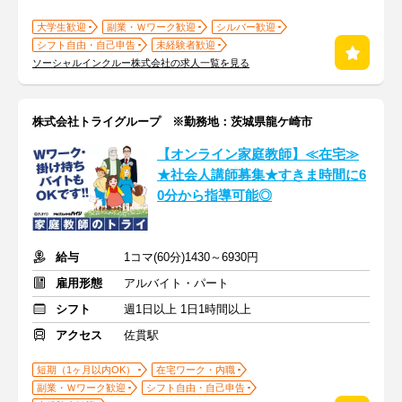
大学生歓迎
副業・Ｗワーク歓迎
シルバー歓迎
シフト自由・自己申告
未経験者歓迎
ソーシャルインクルー株式会社の求人一覧を見る
株式会社トライグループ ※勤務地：茨城県龍ケ崎市
【オンライン家庭教師】≪在宅≫
★社会人講師募集★すきま時間に6
0分から指導可能◎
給与
1コマ(60分)1430～6930円
雇用形態
アルバイト・パート
シフト
週1日以上 1日1時間以上
アクセス
佐貫駅
短期（1ヶ月以内OK）
在宅ワーク・内職
副業・Ｗワーク歓迎
シフト自由・自己申告