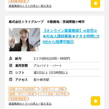
未経験者歓迎
家庭教師のトライの求人一覧を見る
株式会社トライグループ ※勤務地：茨城県龍ケ崎市
【オンライン家庭教師】≪在宅≫
★社会人講師募集★すきま時間に6
0分から指導可能◎
給与
1コマ(60分)1430～6930円
雇用形態
アルバイト・パート
シフト
週1日以上 1日1時間以上
アクセス
龍ケ崎市駅
短期（1ヶ月以内OK）
在宅ワーク・内職
副業・Ｗワーク歓迎
シフト自由・自己申告
未経験者歓迎
家庭教師のトライの求人一覧を見る