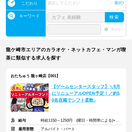
選択してください
選択
こだわり
キーワード
検索
含まない
龍ケ崎市エリアのカラオケ・ネットカフェ・マンガ喫
茶に類似する求人を探す
おたちゅう 龍ヶ崎店【001】
【ゲームセンタースタッフ】＼8月
にリニューアルOPEN予定！／約5
0名在籍でシフト柔軟♪
給与
時給1150～1250円 (曜日・時間帯による)+交通費
雇用形態
アルバイト・パート