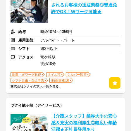
されるお客様の送迎業務◎普通免
許でOK！Wワーク可能★
給与
時給1074～1359円
雇用形態
アルバイト・パート
シフト
週3日以上
アクセス
竜ケ崎駅
徒歩10分
副業・Ｗワーク歓迎
ネイル可
シルバー歓迎
シフト自由・自己申告
主婦(夫)歓迎
株式会社ツクイの求人一覧を見る
ツクイ龍ヶ崎（デイサービス）
【介護スタッフ】業界大手の安心
感＆充実の福利厚生◎幅広い年齢
活躍★正社員登用あり