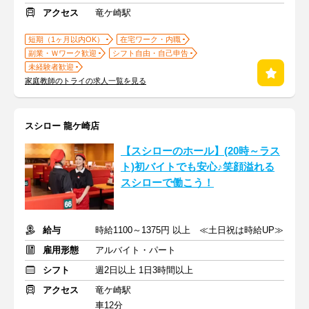
アクセス
竜ケ崎駅
短期（1ヶ月以内OK）
在宅ワーク・内職
副業・Ｗワーク歓迎
シフト自由・自己申告
未経験者歓迎
家庭教師のトライの求人一覧を見る
スシロー 龍ケ崎店
【スシローのホール】(20時～ラス
ト)初バイトでも安心♪笑顔溢れる
スシローで働こう！
給与
時給1100～1375円 以上 ≪土日祝は時給UP≫
雇用形態
アルバイト・パート
シフト
週2日以上 1日3時間以上
アクセス
竜ケ崎駅
車12分