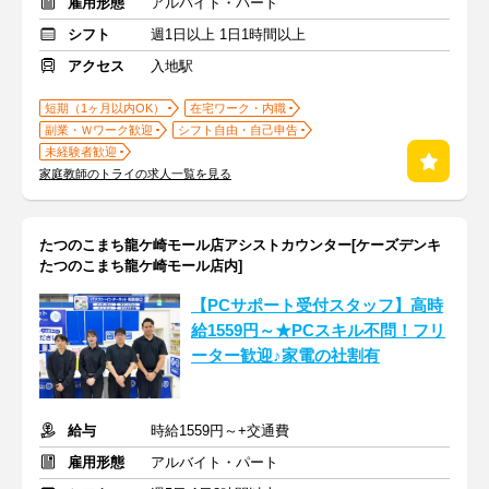
雇用形態
アルバイト・パート
シフト
週1日以上 1日1時間以上
アクセス
入地駅
短期（1ヶ月以内OK）
在宅ワーク・内職
副業・Ｗワーク歓迎
シフト自由・自己申告
未経験者歓迎
家庭教師のトライの求人一覧を見る
たつのこまち龍ケ崎モール店アシストカウンター[ケーズデンキ
たつのこまち龍ケ崎モール店内]
【PCサポート受付スタッフ】高時
給1559円～★PCスキル不問！フリ
ーター歓迎♪家電の社割有
給与
時給1559円～+交通費
雇用形態
アルバイト・パート