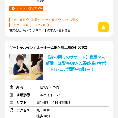
車5分
オンライン面接可
大学生歓迎
副業・Ｗワーク歓迎
ネイル可
シルバー歓迎
ピアス可
株式会社ジャパンクリエイトの求人一覧を見る
ソーシャルインクルーホーム龍ケ崎上町/54400902
【身の回りのサポート】夜勤/<未
経験・無資格OK>入居者様のサポ
ート!シニア活躍中!週1～！
給与
日給1万5675円
雇用形態
アルバイト・パート
シフト
週1日以上 1日7時間以上
アクセス
竜ケ崎駅
徒歩10分