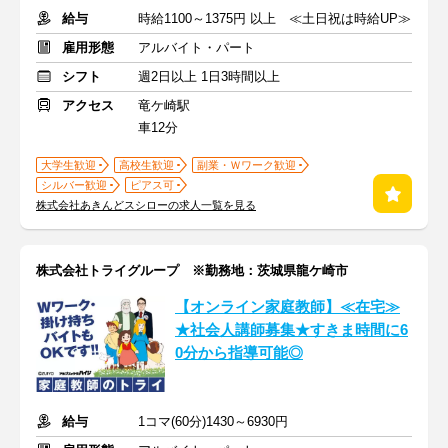
給与
時給1100～1375円 以上 ≪土日祝は時給UP≫
雇用形態
アルバイト・パート
シフト
週2日以上 1日3時間以上
アクセス
竜ケ崎駅
車12分
大学生歓迎
高校生歓迎
副業・Ｗワーク歓迎
シルバー歓迎
ピアス可
株式会社あきんどスシローの求人一覧を見る
株式会社トライグループ ※勤務地：茨城県龍ケ崎市
【オンライン家庭教師】≪在宅≫
★社会人講師募集★すきま時間に6
0分から指導可能◎
給与
1コマ(60分)1430～6930円