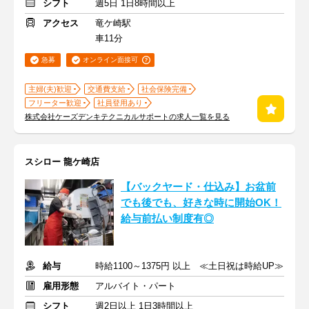
シフト
週5日 1日8時間以上
アクセス
竜ケ崎駅
車11分
急募
オンライン面接可
主婦(夫)歓迎
交通費支給
社会保険完備
フリーター歓迎
社員登用あり
株式会社ケーズデンキテクニカルサポートの求人一覧を見る
スシロー 龍ケ崎店
【バックヤード・仕込み】お盆前
でも後でも、好きな時に開始OK！
給与前払い制度有◎
給与
時給1100～1375円 以上 ≪土日祝は時給UP≫
雇用形態
アルバイト・パート
シフト
週2日以上 1日3時間以上