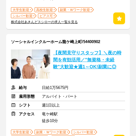
大学生歓迎
高校生歓迎
副業・Ｗワーク歓迎
シルバー歓迎
ピアス可
株式会社あきんどスシローの求人一覧を見る
ソーシャルインクルーホーム龍ケ崎上町/54400902
【夜間見守りスタッフ】＼夜の時
間を有効活用／"無資格・未経
験"大歓迎★週1～OK!副業に◎
給与
日給1万5675円
雇用形態
アルバイト・パート
シフト
週1日以上
アクセス
竜ケ崎駅
徒歩10分
大学生歓迎
副業・Ｗワーク歓迎
シルバー歓迎