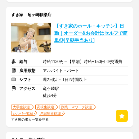
すき家 竜ヶ崎馴柴店
【すき家のホール・キッチン】日
勤｜オーダー&お会計はセルフで簡
単◎[早朝手当あり]
給与
時給1130円～【早朝】時給+150円 ※交通費支給
雇用形態
アルバイト・パート
シフト
週2日以上 1日2時間以上
アクセス
竜ケ崎駅
徒歩4分
大学生歓迎
高校生歓迎
副業・Ｗワーク歓迎
シルバー歓迎
未経験者歓迎
すき家の求人一覧を見る