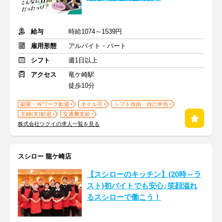
給与
時給1074～1539円
雇用形態
アルバイト・パート
シフト
週1日以上
アクセス
竜ケ崎駅
徒歩10分
副業・Ｗワーク歓迎
ネイル可
シフト自由・自己申告
主婦(夫)歓迎
交通費支給
株式会社ツクイの求人一覧を見る
スシロー 龍ケ崎店
【スシローのキッチン】(20時～ラ
スト)初バイトでも安心♪笑顔溢れ
るスシローで働こう！