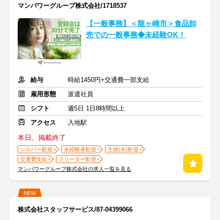
マンパワーグループ株式会社/1718537
【一般事務】＜龍ヶ崎市＞食品卸
売での一般事務◆未経験OK！
給与
時給1450円+交通費一部支給
雇用形態
派遣社員
シフト
週5日 1日8時間以上
アクセス
入地駅
本日、掲載終了
シルバー歓迎
未経験者歓迎
主婦(夫)歓迎
交通費支給
フリーター歓迎
マンパワーグループ株式会社の求人一覧を見る
NEW
株式会社スタッフサービス/87-04399066