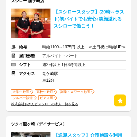
スシロー 龍ケ崎店
【スシロースタッフ】(20時～ラス
ト)初バイトでも安心♪笑顔溢れる
スシローで働こう！
給与
時給1100～1375円 以上 ≪土日祝は時給UP≫
雇用形態
アルバイト・パート
シフト
週2日以上 1日3時間以上
アクセス
竜ケ崎駅
車12分
大学生歓迎
高校生歓迎
副業・Ｗワーク歓迎
シルバー歓迎
ピアス可
株式会社あきんどスシローの求人一覧を見る
ツクイ龍ヶ崎（デイサービス）
【送迎スタッフ】介護施設を利用