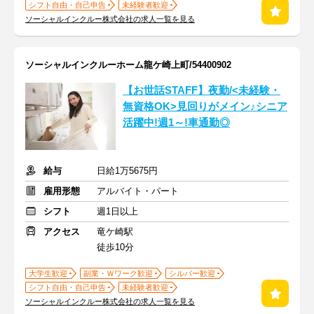
シフト自由・自己申告
未経験者歓迎
ソーシャルインクルー株式会社の求人一覧を見る
ソーシャルインクルーホーム龍ケ崎上町/54400902
【お世話STAFF】夜勤/<未経験・
無資格OK>見回りがメイン♪シニア
活躍中!週1～!車通勤◎
給与
日給1万5675円
雇用形態
アルバイト・パート
シフト
週1日以上
アクセス
竜ケ崎駅
徒歩10分
大学生歓迎
副業・Ｗワーク歓迎
シルバー歓迎
シフト自由・自己申告
未経験者歓迎
ソーシャルインクルー株式会社の求人一覧を見る