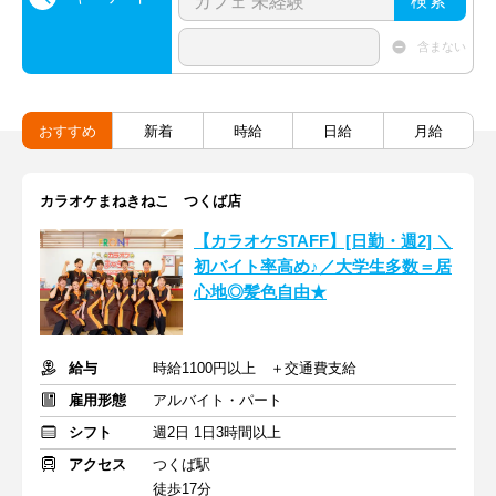
検索
含まない
おすすめ
新着
時給
日給
月給
カラオケまねきねこ つくば店
【カラオケSTAFF】[日勤・週2] ＼
初バイト率高め♪／大学生多数＝居
心地◎髪色自由★
給与
時給1100円以上 ＋交通費支給
雇用形態
アルバイト・パート
シフト
週2日 1日3時間以上
アクセス
つくば駅
徒歩17分