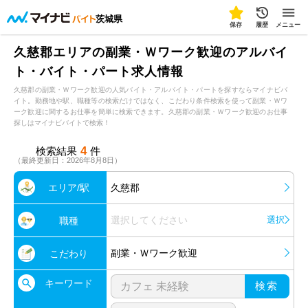
茨城県
保存
履歴
メニュー
久慈郡エリアの副業・Ｗワーク歓迎のアルバイ
ト・バイト・パート求人情報
久慈郡の副業・Ｗワーク歓迎の人気バイト・アルバイト・パートを探すならマイナビバ
イト。勤務地や駅、職種等の検索だけではなく、こだわり条件検索を使って副業・Ｗワ
ーク歓迎に関するお仕事を簡単に検索できます。久慈郡の副業・Ｗワーク歓迎のお仕事
探しはマイナビバイトで検索！
4
検索結果
件
（最終更新日：2026年8月8日）
エリア/駅
久慈郡
選択してください
選択
職種
副業・Ｗワーク歓迎
こだわり
キーワード
検索