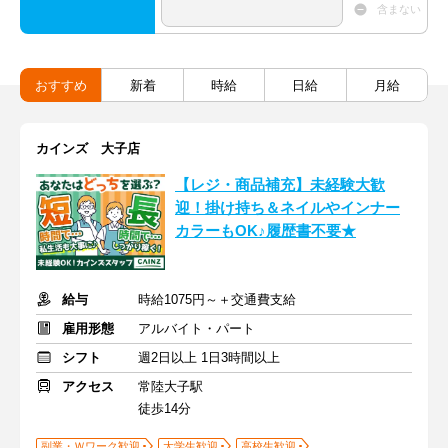
含まない
おすすめ
新着
時給
日給
月給
カインズ 大子店
【レジ・商品補充】未経験大歓
迎！掛け持ち＆ネイルやインナー
カラーもOK♪履歴書不要★
給与
時給1075円～＋交通費支給
雇用形態
アルバイト・パート
シフト
週2日以上 1日3時間以上
アクセス
常陸大子駅
徒歩14分
副業・Ｗワーク歓迎
大学生歓迎
高校生歓迎