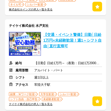
ネイル可
シルバー歓迎
株式会社カインズの求人一覧を見る
テイケイ株式会社 水戸支社
【交通・イベント警備】日勤│日給
1万円×未経験歓迎！週1～シフト自
由│直行直帰可
給与
【日勤】日給1万円～（夜勤：日給1万2000円～）
雇用形態
アルバイト・パート
シフト
週1日以上
アクセス
常陸大子駅
副業・Ｗワーク歓迎
大学生歓迎
シルバー歓迎
シフト自由・自己申告
未経験者歓迎
テイケイ株式会社の求人一覧を見る