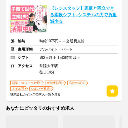
【レジスタッフ】家庭と両立でき
る柔軟シフト♪システムの力で負担
減少☆
給与
時給1075円～＋交通費支給
雇用形態
アルバイト・パート
シフト
週2日以上 1日3時間以上
アクセス
常陸大子駅
徒歩14分
副業・Ｗワーク歓迎
大学生歓迎
高校生歓迎
ネイル可
シルバー歓迎
株式会社カインズの求人一覧を見る
あなたにピッタリのおすすめ求人