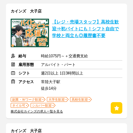
カインズ 大子店
【レジ・売場スタッフ】高校生歓
迎⇒初バイトにも！シフト自由で
学校と両立も◎履歴書不要
給与
時給1075円～＋交通費支給
雇用形態
アルバイト・パート
シフト
週2日以上 1日3時間以上
アクセス
常陸大子駅
徒歩14分
副業・Ｗワーク歓迎
大学生歓迎
高校生歓迎
ネイル可
シルバー歓迎
株式会社カインズの求人一覧を見る
カインズ 大子店