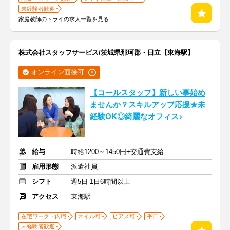
未経験者歓迎
家庭教師のトライの求人一覧を見る
株式会社スタッフサービス/茨城県那珂郡・日立【東海駅】
オンライン面接可
【コールスタッフ】新しい事始め
ませんか？スキルアップ応援★未
経験OK◎綺麗なオフィス♪
給与
時給1200～1450円+交通費支給
雇用形態
派遣社員
シフト
週5日 1日6時間以上
アクセス
東海駅
在宅ワーク・内職
ネイル可
ピアス可
平日
未経験者歓迎