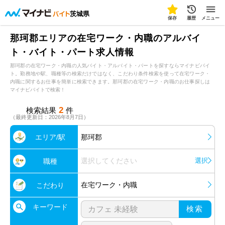
茨城県
保存
履歴
メニュー
那珂郡エリアの在宅ワーク・内職のアルバイ
ト・バイト・パート求人情報
那珂郡の在宅ワーク・内職の人気バイト・アルバイト・パートを探すならマイナビバイ
ト。勤務地や駅、職種等の検索だけではなく、こだわり条件検索を使って在宅ワーク・
内職に関するお仕事を簡単に検索できます。那珂郡の在宅ワーク・内職のお仕事探しは
マイナビバイトで検索！
2
検索結果
件
（最終更新日：2026年8月7日）
エリア/駅
那珂郡
選択してください
選択
職種
在宅ワーク・内職
こだわり
キーワード
検索