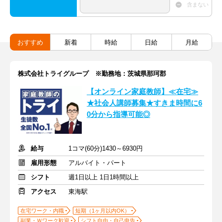
含まない
おすすめ
新着
時給
日給
月給
株式会社トライグループ ※勤務地：茨城県那珂郡
【オンライン家庭教師】≪在宅≫
★社会人講師募集★すきま時間に6
0分から指導可能◎
給与
1コマ(60分)1430～6930円
雇用形態
アルバイト・パート
シフト
週1日以上 1日1時間以上
アクセス
東海駅
在宅ワーク・内職
短期（1ヶ月以内OK）
副業・Ｗワーク歓迎
シフト自由・自己申告