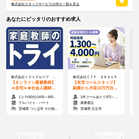
株式会社スタッフサービスの求人一覧を見る
あなたにピッタリのおすすめ求人
株式会社トライグループ ※勤務地：茨城県つくば市
株式会社ＣＴＦ ＧＲＯＵＰ
【オンライン家庭教師】
【在宅コールスタッフ】
【
≪在宅≫★社会人講師募
副業から月収10万円台も♪
念
集★すきま時間に60分か
完全在宅×時給換算1,300
に
1コマ(60分)1430～6930円
1件コールあたり5円～55円 ※時給換算1,300円～4,000円
ら指導可能◎
～4,000円★
多
アルバイト・パート
業務委託
茨城県 つくば市 その他つくば市
茨城県 日立市
1
前のページへ
次のページへ