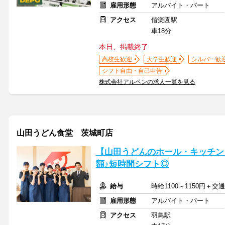
雇用形態
アルバイト・パート
アクセス
偕楽園駅
車18分
本日、掲載終了
高校生歓迎
大学生歓迎
シルバー歓
シフト自由・自己申告
株式会社アルペンの求人一覧を見る
山田うどん食堂 茨城町店
【山田うどんのホール・キッチン
額♪短時間シフト◎
給与
時給1100～1150円＋交通費
雇用形態
アルバイト・パート
アクセス
羽鳥駅