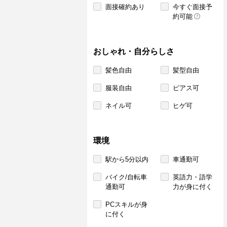
面接確約あり
今すぐ面接予
約可能
おしゃれ・自分らしさ
髪色自由
髪型自由
服装自由
ピアス可
ネイル可
ヒゲ可
環境
駅から5分以内
車通勤可
バイク/自転車
英語力・語学
通勤可
力が身に付く
PCスキルが身
に付く