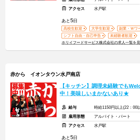
アクセス
水戸駅
5
あと
日
高校生歓迎
大学生歓迎
副業・Ｗワ
シフト自由・自己申告
未経験者歓迎
ホリイフードサービス株式会社の求人一覧を
赤から イオンタウン水戸南店
【キッチン】調理未経験でもWel
中！美味しいまかないあり★
給与
時給1150円以上(22：00
雇用形態
アルバイト・パート
アクセス
水戸駅
5
あと
日