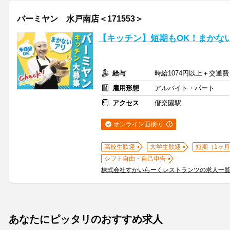
バーミヤン 水戸南店＜171553＞
【キッチン】短期もOK！まかな
給与
時給1074円以上＋交通費
雇用形態
アルバイト・パート
アクセス
偕楽園駅
オンライン面接可
高校生歓迎
大学生歓迎
短期（1ヶ月
シフト自由・自己申告
株式会社すかいらーくレストランツの求人一
あなたにピッタリのおすすめ求人