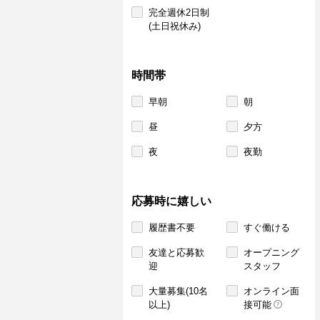
完全週休2日制
(土日祝休み)
時間帯
早朝
朝
昼
夕方
夜
夜勤
応募時に嬉しい
履歴書不要
すぐ働ける
友達と応募歓
オープニング
迎
スタッフ
大量募集(10名
オンライン面
以上)
接可能