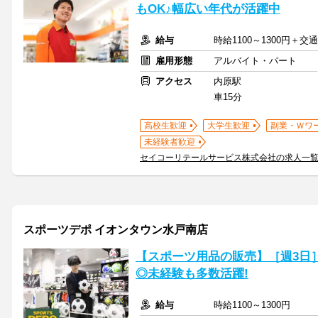
もOK♪幅広い年代が活躍中
給与
時給1100～1300円＋
雇用形態
アルバイト・パート
アクセス
内原駅
車15分
高校生歓迎
大学生歓迎
副業・Ｗワ
未経験者歓迎
セイコーリテールサービス株式会社の求人一
スポーツデポ イオンタウン水戸南店
【スポーツ用品の販売】［週3日
◎未経験も多数活躍!
給与
時給1100～1300円