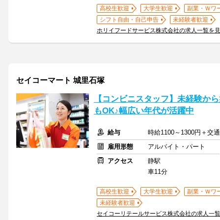
高校生歓迎
大学生歓迎
副業・Ｗワ
シフト自由・自己申告
未経験者歓迎
ホリイフードサービス株式会社の求人一覧を
セイコーマート 城里石塚
【コンビニスタッフ】未経験から
もOK♪幅広い年代が活躍中
給与
時給1100～1300円＋
雇用形態
アルバイト・パート
アクセス
静駅
車11分
高校生歓迎
大学生歓迎
副業・Ｗワ
未経験者歓迎
セイコーリテールサービス株式会社の求人一