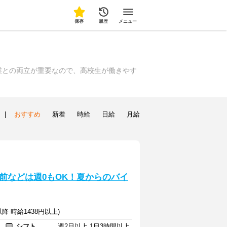
保存
履歴
メニュー
業との両立が重要なので、高校生が働きやす
|
おすすめ
新着
時給
日給
月給
前などは週0もOK！夏からのバイ
以降 時給1438円以上)
シフト
週2日以上 1日3時間以上