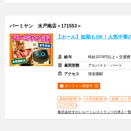
バーミヤン 水戸南店＜171553＞
【ホール】短期もOK！人気中華
給与
時給1074円以上＋交通費
雇用形態
アルバイト・パート
アクセス
偕楽園駅
オンライン面接可
高校生歓迎
大学生歓迎
短期（1ヶ月
ピアス可
株式会社すかいらーくレストランツの求人一