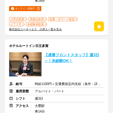
車19分
オンライン面接可
大学生歓迎
高校生歓迎
副業・Ｗワーク歓迎
ピアス可
未経験者歓迎
株式会社ユーオーエス の求人一覧を見る
ホテルルートイン日立多賀
【遅番フロントスタッフ】週3日
～！未経験OK！
給与
時給1100円＋交通費規定内支給（条件・詳細は面接にて）
雇用形態
アルバイト・パート
シフト
週3日
アクセス
大甕駅
車14分