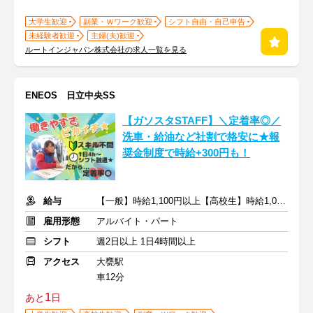
大学生歓迎
副業・Ｗワーク歓迎
シフト自由・自己申告
未経験者歓迎
主婦(夫)歓迎
ルートインジャパン株式会社の求人一覧を見る
ENEOS 日立中央SS
【ガソスタSTAFF】＼定着率◎／
洗車・給油など社割で格安に★報
奨金制度で時給+300円も！
給与
【一般】時給1,100円以上【高校生】時給1,080円以上＋交通費
雇用形態
アルバイト・パート
シフト
週2日以上 1日4時間以上
アクセス
大甕駅
車12分
1
あと
日