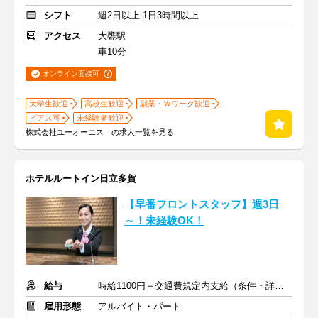
シフト
週2日以上 1日3時間以上
アクセス
大甕駅
車10分
オンライン面接可
大学生歓迎
高校生歓迎
副業・Ｗワーク歓迎
ピアス可
未経験者歓迎
株式会社ユーオーエス の求人一覧を見る
ホテルルートイン日立多賀
【早番フロントスタッフ】週3日
～！未経験OK！
給与
時給1100円＋交通費規定内支給（条件・詳細は面接にて）
雇用形態
アルバイト・パート