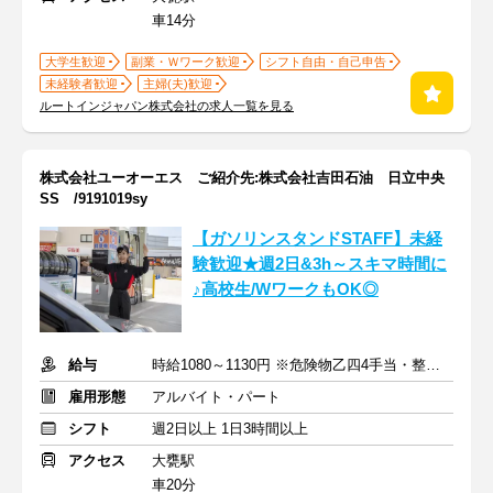
車14分
大学生歓迎
副業・Ｗワーク歓迎
シフト自由・自己申告
未経験者歓迎
主婦(夫)歓迎
ルートインジャパン株式会社の求人一覧を見る
株式会社ユーオーエス ご紹介先:株式会社吉田石油 日立中央
SS /9191019sy
【ガソリンスタンドSTAFF】未経
験歓迎★週2日&3h～スキマ時間に
♪高校生/WワークもOK◎
給与
時給1080～1130円 ※危険物乙四4手当・整備士手当あり
雇用形態
アルバイト・パート
シフト
週2日以上 1日3時間以上
アクセス
大甕駅
車20分