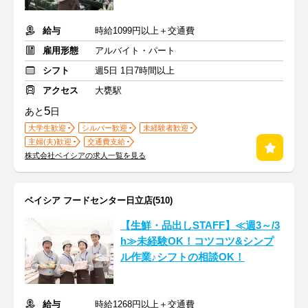
給与
時給1099円以上＋交通費
雇用形態
アルバイト・パート
シフト
週5日 1日7時間以上
アクセス
大甕駅
5
あと
日
大学生歓迎
シルバー歓迎
未経験者歓迎
主婦(夫)歓迎
交通費支給
株式会社ベイシアの求人一覧を見る
ベイシア フードセンター日立店(510)
【生鮮・品出しSTAFF】≪週3～/3
h≫未経験OK！コツコツ&シンプ
ル作業♪シフトの相談OK！
給与
時給1268円以上＋交通費