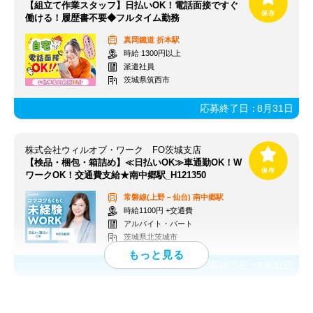
【組立て作業スタッフ】日払いOK！電話面接ですぐ
働ける！履歴書不要◆フルタイム勤務
真岡鐵道
折本駅
時給 1300円以上
派遣社員
茨城県筑西市
応募終了日：
8月31日
株式会社ウィルオブ・ワーク FO茨城支店
【検品・梱包・箱詰め】≪日払いOK≫車通勤OK！W
ワークOK！交通費支給★南中郷駅_H121350
常磐線(上野－仙台)
南中郷駅
時給1100円 +交通費
アルバイト・パート
茨城県北茨城市
応募終了日：
8月31日