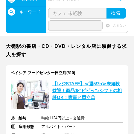
キーワード
検索
含まない
大甕駅の書店・CD・DVD・レンタル店に類似する求
人を探す
ベイシア フードセンター日立店(510)
【レジSTAFF】≪週5/7h≫未経験
歓迎！商品を"ピピッ"♪シフトの相
談OK！家事と両立◎
給与
時給1124円以上＋交通費
雇用形態
アルバイト・パート