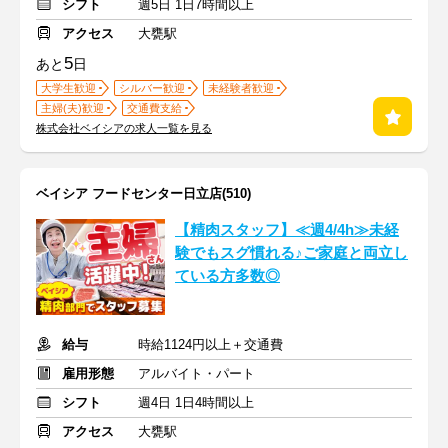
シフト
週5日 1日7時間以上
アクセス
大甕駅
5
あと
日
大学生歓迎
シルバー歓迎
未経験者歓迎
主婦(夫)歓迎
交通費支給
株式会社ベイシアの求人一覧を見る
ベイシア フードセンター日立店(510)
【精肉スタッフ】≪週4/4h≫未経
験でもスグ慣れる♪ご家庭と両立し
ている方多数◎
給与
時給1124円以上＋交通費
雇用形態
アルバイト・パート
シフト
週4日 1日4時間以上
アクセス
大甕駅