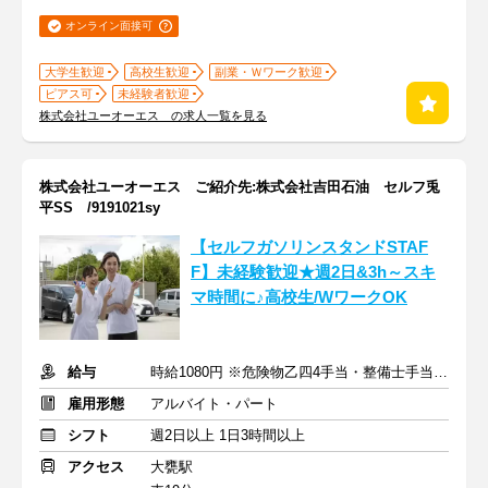
オンライン面接可
大学生歓迎
高校生歓迎
副業・Ｗワーク歓迎
ピアス可
未経験者歓迎
株式会社ユーオーエス の求人一覧を見る
株式会社ユーオーエス ご紹介先:株式会社吉田石油 セルフ兎
平SS /9191021sy
【セルフガソリンスタンドSTAF
F】未経験歓迎★週2日&3h～スキ
マ時間に♪高校生/WワークOK
給与
時給1080円 ※危険物乙四4手当・整備士手当あり
雇用形態
アルバイト・パート
シフト
週2日以上 1日3時間以上
アクセス
大甕駅