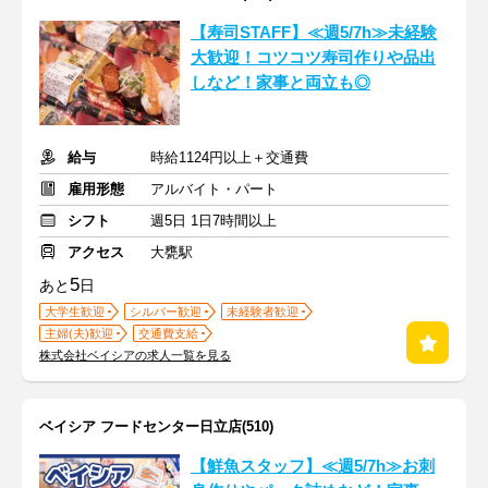
【寿司STAFF】≪週5/7h≫未経験
大歓迎！コツコツ寿司作りや品出
しなど！家事と両立も◎
給与
時給1124円以上＋交通費
雇用形態
アルバイト・パート
シフト
週5日 1日7時間以上
アクセス
大甕駅
5
あと
日
大学生歓迎
シルバー歓迎
未経験者歓迎
主婦(夫)歓迎
交通費支給
株式会社ベイシアの求人一覧を見る
ベイシア フードセンター日立店(510)
【鮮魚スタッフ】≪週5/7h≫お刺