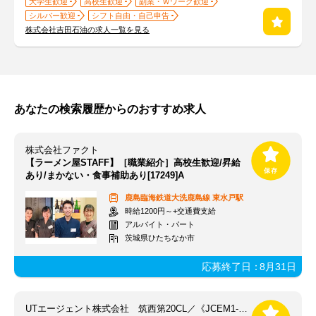
大学生歓迎
高校生歓迎
副業・Ｗワーク歓迎
シルバー歓迎
シフト自由・自己申告
株式会社吉田石油の求人一覧を見る
あなたの検索履歴からのおすすめ求人
株式会社ファクト
【ラーメン屋STAFF】［職業紹介］高校生歓迎/昇給
あり/まかない・食事補助あり[17249]A
鹿島臨海鉄道大洗鹿島線
東水戸駅
時給1200円～+交通費支給
アルバイト・パート
茨城県ひたちなか市
応募終了日：
8月31日
UTエージェント株式会社 筑西第20CL／《JCEM1-PC》