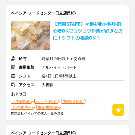
ベイシア フードセンター日立店(510)
【惣菜STAFF】≪週4/4h≫料理初
心者OK◎コツコツ作業が好きな方
に！シフトの相談OK！
給与
時給1124円以上＋交通費
雇用形態
アルバイト・パート
シフト
週4日 1日4時間以上
アクセス
大甕駅
5
あと
日
大学生歓迎
シルバー歓迎
未経験者歓迎
1日4h以内可
主婦(夫)歓迎
株式会社ベイシアの求人一覧を見る
ベイシア フードセンター日立店(510)