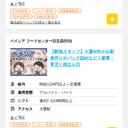
5
あと
日
大学生歓迎
シルバー歓迎
未経験者歓迎
1日4h以内可
主婦(夫)歓迎
株式会社ベイシアの求人一覧を見る
ベイシア フードセンター日立店(510)
【鮮魚スタッフ】≪週4/4h≫お刺
身作りやパック詰めなど！家事・
育児と両立も◎
給与
時給1124円以上＋交通費
雇用形態
アルバイト・パート
シフト
週4日 1日4時間以上
アクセス
大甕駅
5
あと
日
大学生歓迎
シルバー歓迎
未経験者歓迎