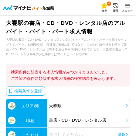
0
茨城県
保存
履歴
メニュー
大甕駅の書店・CD・DVD・レンタル店のアル
バイト・バイト・パート求人情報
大甕駅の書店・CD・DVD・レンタル店の人気バイト・アルバイト・パートを探すならマ
イナビバイト。勤務地や駅、職種等の検索だけではなく、こだわり条件検索を使って書
店・CD・DVD・レンタル店に関するお仕事を簡単に検索できます。大甕駅の書店・C
D・DVD・レンタル店のお仕事探しはマイナビバイトで検索！
検索条件に該当する求人情報がみつかりませんでした。
ご希望の条件に類似する求人情報の検索結果を表示します。
検索条件を登録
エリア/駅
大甕駅
書店・CD・DVD・レンタル店
職種
選択してください
選択
こだわり