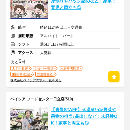
身作りやパック詰めなど！家事・
育児と両立も◎
給与
時給1124円以上＋交通費
雇用形態
アルバイト・パート
シフト
週5日 1日7時間以上
アクセス
大甕駅
5
あと
日
大学生歓迎
シルバー歓迎
未経験者歓迎
主婦(夫)歓迎
交通費支給
株式会社ベイシアの求人一覧を見る
ベイシア フードセンター日立店(510)
【青果STAFF】≪週5/7h≫野菜や
果物の担当♪品出しなど！未経験O
K！家事と両立も◎