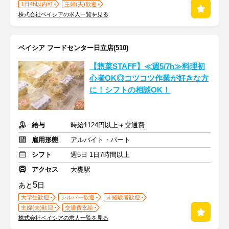
1日4h以内可
主婦(夫)歓迎
株式会社ベイシアの求人一覧を見る
ベイシア フードセンター日立店(510)
【惣菜STAFF】≪週5/7h≫料理初
心者OK◎コツコツ作業が好きな方
に！シフトの相談OK！
給与
時給1124円以上＋交通費
雇用形態
アルバイト・パート
シフト
週5日 1日7時間以上
アクセス
大甕駅
5
あと
日
大学生歓迎
シルバー歓迎
未経験者歓迎
主婦(夫)歓迎
交通費支給
株式会社ベイシアの求人一覧を見る