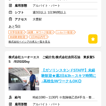
雇用形態
アルバイト・パート
シフト
週3日以上 1日3時間以上
アクセス
大甕駅
5
あと
日
大学生歓迎
副業・Ｗワーク歓迎
シルバー歓迎
未経験者歓迎
1日4h以内可
株式会社ベイシアの求人一覧を見る
株式会社ユーオーエス ご紹介先:株式会社吉田石油 東多賀S
S /9191020sy
【ガソリンスタンドSTAFF】未経
験歓迎★週2日&3h～スキマ時間に
♪高校生/WワークもOK◎
給与
時給1080～1130円 ※危険物乙四4手当・整備士手当あり
雇用形態
アルバイト・パート