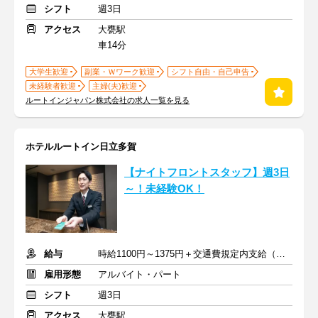
シフト
週3日
アクセス
大甕駅
車14分
大学生歓迎
副業・Ｗワーク歓迎
シフト自由・自己申告
未経験者歓迎
主婦(夫)歓迎
ルートインジャパン株式会社の求人一覧を見る
ホテルルートイン日立多賀
【ナイトフロントスタッフ】週3日
～！未経験OK！
給与
時給1100円～1375円＋交通費規定内支給（条件・詳細は面接にて）
雇用形態
アルバイト・パート
シフト
週3日
アクセス
大甕駅