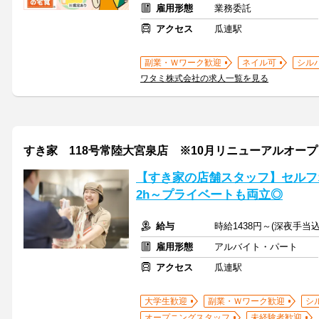
雇用形態
業務委託
アクセス
瓜連駅
副業・Ｗワーク歓迎
ネイル可
シル
ワタミ株式会社の求人一覧を見る
すき家 118号常陸大宮泉店 ※10月リニューアルオー
【すき家の店舗スタッフ】セルフ
2h～プライベートも両立◎
給与
時給1438円～(深夜手当
雇用形態
アルバイト・パート
アクセス
瓜連駅
大学生歓迎
副業・Ｗワーク歓迎
シ
オープニングスタッフ
未経験者歓迎