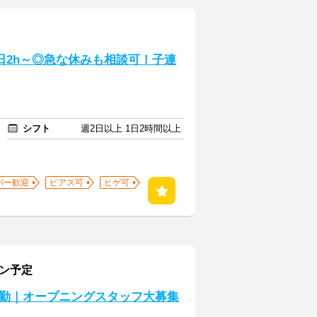
1日2h～◎急な休みも相談可！子連
シフト
週2日以上 1日2時間以上
バー歓迎
ピアス可
ヒゲ可
プン予定
勤｜オープニングスタッフ大募集