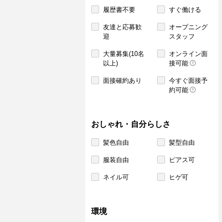
履歴書不要
すぐ働ける
友達と応募歓
オープニング
迎
スタッフ
大量募集(10名
オンライン面
以上)
接可能
面接確約あり
今すぐ面接予
約可能
おしゃれ・自分らしさ
髪色自由
髪型自由
服装自由
ピアス可
ネイル可
ヒゲ可
環境