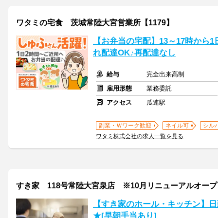
ワタミの宅食 茨城常陸大宮営業所【1179】
【お弁当の宅配】13～17時から
れ配達OK♪再配達なし
給与
完全出来高制
雇用形態
業務委託
アクセス
瓜連駅
副業・Ｗワーク歓迎
ネイル可
シル
ワタミ株式会社の求人一覧を見る
すき家 118号常陸大宮泉店 ※10月リニューアルオー
【すき家のホール・キッチン】日
★[早朝手当あり]