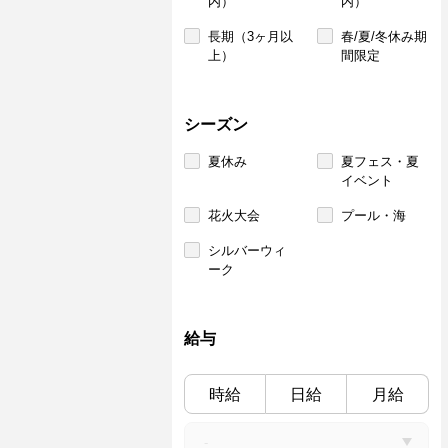
内）
内）
長期（3ヶ月以
春/夏/冬休み期
上）
間限定
シーズン
夏休み
夏フェス・夏
イベント
花火大会
プール・海
シルバーウィ
ーク
給与
時給
日給
月給