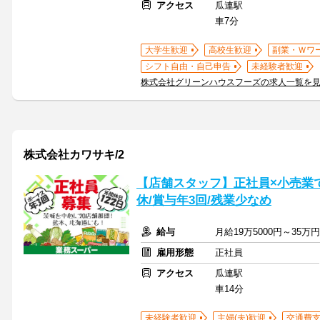
アクセス
瓜連駅
車7分
大学生歓迎
高校生歓迎
副業・Ｗワ
シフト自由・自己申告
未経験者歓迎
株式会社グリーンハウスフーズの求人一覧を
株式会社カワサキ/2
【店舗スタッフ】正社員×小売業で[
休/賞与年3回/残業少なめ
給与
月給19万5000円～35万
雇用形態
正社員
アクセス
瓜連駅
車14分
未経験者歓迎
主婦(夫)歓迎
交通費