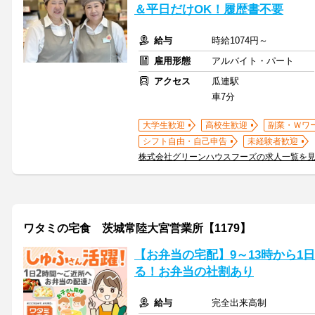
＆平日だけOK！履歴書不要
給与
時給1074円～
雇用形態
アルバイト・パート
アクセス
瓜連駅
車7分
大学生歓迎
高校生歓迎
副業・Ｗワ
シフト自由・自己申告
未経験者歓迎
株式会社グリーンハウスフーズの求人一覧を
ワタミの宅食 茨城常陸大宮営業所【1179】
【お弁当の宅配】9～13時から1
る！お弁当の社割あり
給与
完全出来高制