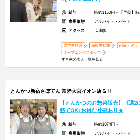
給与
時給1150円～【早朝】時
雇用形態
アルバイト・パート
アクセス
瓜連駅
大学生歓迎
高校生歓迎
副業・Ｗワ
オープニングスタッフ
すき家の求人一覧を見る
とんかつ新宿さぼてん 常陸大宮イオン店ＧＨ
【とんかつのお惣菜販売】《週2/
務でOK♪お得な社割あり★
給与
時給1074円～
雇用形態
アルバイト・パート