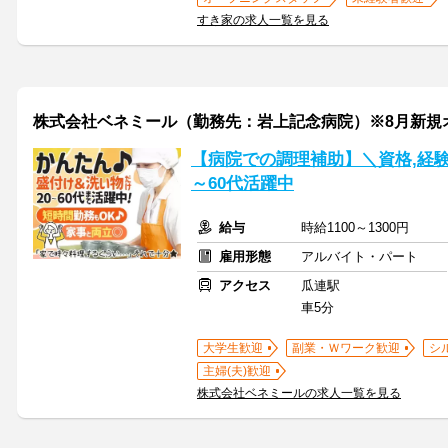
すき家の求人一覧を見る
株式会社ベネミール（勤務先：岩上記念病院）※8月新規
【病院での調理補助】＼資格,経験
～60代活躍中
給与
時給1100～1300円
雇用形態
アルバイト・パート
アクセス
瓜連駅
車5分
大学生歓迎
副業・Ｗワーク歓迎
シ
主婦(夫)歓迎
株式会社ベネミールの求人一覧を見る