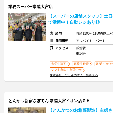
業務スーパー常陸大宮店
【スーパーの店舗スタッフ】土日
で活躍中！自動レジあり◎
給与
時給1100～1150円以
雇用形態
アルバイト・パート
アクセス
瓜連駅
車14分
大学生歓迎
高校生歓迎
副業・Ｗワ
シフト自由・自己申告
株式会社カワサキの求人一覧を見る
とんかつ新宿さぼてん 常陸大宮イオン店ＧＨ
【とんかつのお惣菜製造】主婦さ