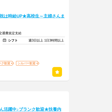
祝は時給UP★高校生～主婦さんま
上+交通費規定支給
シフト
週3日以上 1日3時間以上
ーク歓迎
シルバー歓迎
ん活躍中♪ブランク歓迎★扶養内