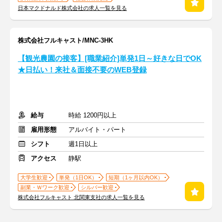
日本マクドナルド株式会社の求人一覧を見る
株式会社フルキャスト/MNC-3HK
【観光農園の接客】[職業紹介]単発1日～好きな日でOK
★日払い！来社＆面接不要のWEB登録
給与
時給 1200円以上
雇用形態
アルバイト・パート
シフト
週1日以上
アクセス
静駅
大学生歓迎
単発（1日OK）
短期（1ヶ月以内OK）
副業・Ｗワーク歓迎
シルバー歓迎
株式会社フルキャスト 北関東支社の求人一覧を見る