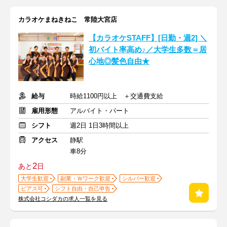
カラオケまねきねこ 常陸大宮店
【カラオケSTAFF】[日勤・週2] ＼
初バイト率高め♪／大学生多数＝居
心地◎髪色自由★
給与
時給1100円以上 ＋交通費支給
雇用形態
アルバイト・パート
シフト
週2日 1日3時間以上
アクセス
静駅
車8分
2
あと
日
大学生歓迎
副業・Ｗワーク歓迎
シルバー歓迎
ピアス可
シフト自由・自己申告
株式会社コシダカの求人一覧を見る