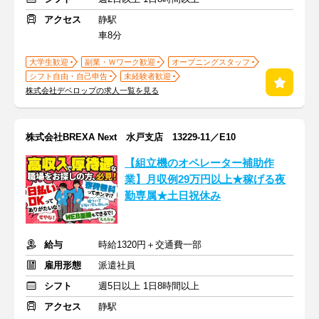
アクセス
静駅
車8分
大学生歓迎
副業・Ｗワーク歓迎
オープニングスタッフ
シフト自由・自己申告
未経験者歓迎
株式会社デベロップの求人一覧を見る
株式会社BREXA Next 水戸支店 13229-11／E10
【組立機のオペレーター補助作
業】月収例29万円以上★稼げる夜
勤専属★土日祝休み
給与
時給1320円＋交通費一部
雇用形態
派遣社員
シフト
週5日以上 1日8時間以上
アクセス
静駅