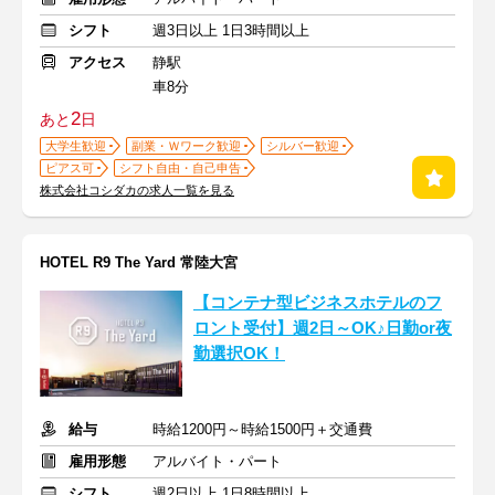
シフト
週3日以上 1日3時間以上
アクセス
静駅
車8分
2
あと
日
大学生歓迎
副業・Ｗワーク歓迎
シルバー歓迎
ピアス可
シフト自由・自己申告
株式会社コシダカの求人一覧を見る
HOTEL R9 The Yard 常陸大宮
【コンテナ型ビジネスホテルのフ
ロント受付】週2日～OK♪日勤or夜
勤選択OK！
給与
時給1200円～時給1500円＋交通費
雇用形態
アルバイト・パート
シフト
週2日以上 1日8時間以上