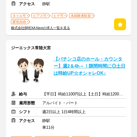
アクセス
静駅
ネイル可
ピアス可
ヒゲ可
未経験者歓迎
髪色自由
株式会社BREXA Nextの求人一覧を見る
ジーエックス常陸大宮
【パチンコ店のホール・カウンタ
ー】週2＆4h～！隙間時間に◎土日
は時給UP☆オシャレOK♪
給与
【平日】時給1100円以上【土日】時給1200円以上＋交通費
雇用形態
アルバイト・パート
シフト
週2日以上 1日4時間以上
アクセス
静駅
車11分