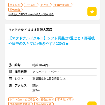
ネイル可
ピアス可
ヒゲ可
未経験者歓迎
髪色自由
株式会社BREXA Nextの求人一覧を見る
マクドナルド １１８常陸大宮店
【マクドナルドクルー】シフト調整は1週ごと！部活後
や日中のスキマに♪働きやすさ120点★
給与
時給1074円～
雇用形態
アルバイト・パート
シフト
週1日以上 1日2時間以上
アクセス
静駅
車7分
シフト自由・自己申告
髪色自由
1日4h以内可
扶養控除内勤務可
社会保険完備