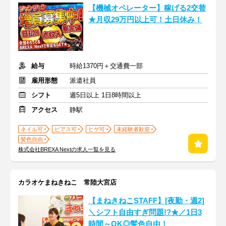
【機械オペレーター】稼げる2交替
★月収29万円以上可！土日休み！
給与
時給1370円＋交通費一部
雇用形態
派遣社員
シフト
週5日以上 1日8時間以上
アクセス
静駅
ネイル可
ピアス可
ヒゲ可
未経験者歓迎
髪色自由
株式会社BREXA Nextの求人一覧を見る
カラオケまねきねこ 常陸大宮店
【まねきねこSTAFF】[夜勤・週2]
＼シフト自由すぎ問題!?★／1日3
時間～OK◎髪色自由！