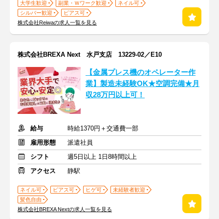
大学生歓迎
副業・Ｗワーク歓迎
ネイル可
シルバー歓迎
ピアス可
株式会社Reiwaの求人一覧を見る
株式会社BREXA Next 水戸支店 13229-02／E10
【金属プレス機のオペレーター作
業】製造未経験OK★空調完備★月
収28万円以上可！
給与
時給1370円＋交通費一部
雇用形態
派遣社員
シフト
週5日以上 1日8時間以上
アクセス
静駅
ネイル可
ピアス可
ヒゲ可
未経験者歓迎
髪色自由
株式会社BREXA Nextの求人一覧を見る