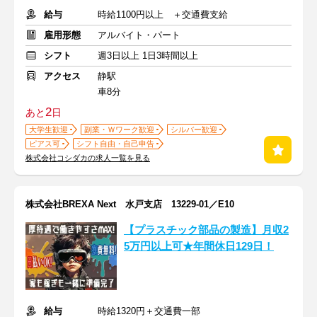
給与
時給1100円以上 ＋交通費支給
雇用形態
アルバイト・パート
シフト
週3日以上 1日3時間以上
アクセス
静駅
車8分
2
あと
日
大学生歓迎
副業・Ｗワーク歓迎
シルバー歓迎
ピアス可
シフト自由・自己申告
株式会社コシダカの求人一覧を見る
株式会社BREXA Next 水戸支店 13229-01／E10
【プラスチック部品の製造】月収2
5万円以上可★年間休日129日！
給与
時給1320円＋交通費一部