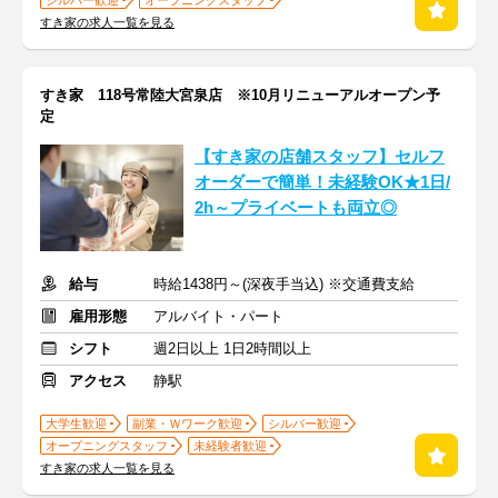
シルバー歓迎
オープニングスタッフ
すき家の求人一覧を見る
すき家 118号常陸大宮泉店 ※10月リニューアルオープン予
定
【すき家の店舗スタッフ】セルフ
オーダーで簡単！未経験OK★1日/
2h～プライベートも両立◎
給与
時給1438円～(深夜手当込) ※交通費支給
雇用形態
アルバイト・パート
シフト
週2日以上 1日2時間以上
アクセス
静駅
大学生歓迎
副業・Ｗワーク歓迎
シルバー歓迎
オープニングスタッフ
未経験者歓迎
すき家の求人一覧を見る