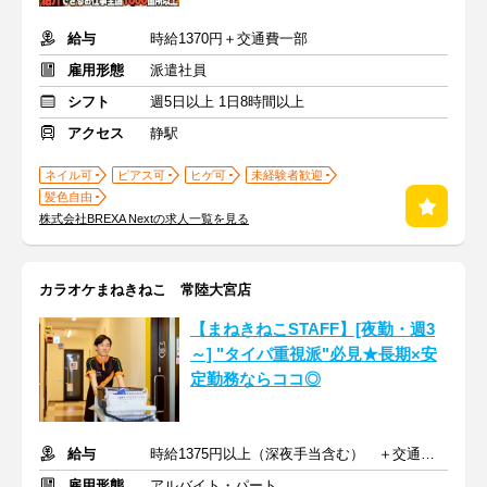
給与
時給1370円＋交通費一部
雇用形態
派遣社員
シフト
週5日以上 1日8時間以上
アクセス
静駅
ネイル可
ピアス可
ヒゲ可
未経験者歓迎
髪色自由
株式会社BREXA Nextの求人一覧を見る
カラオケまねきねこ 常陸大宮店
【まねきねこSTAFF】[夜勤・週3
～] "タイパ重視派"必見★長期×安
定勤務ならココ◎
給与
時給1375円以上（深夜手当含む） ＋交通費支給
雇用形態
アルバイト・パート