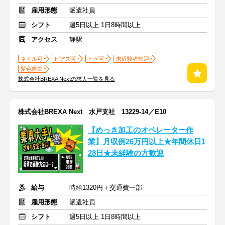
雇用形態
派遣社員
シフト
週5日以上 1日8時間以上
アクセス
静駅
ネイル可
ピアス可
ヒゲ可
未経験者歓迎
髪色自由
株式会社BREXA Nextの求人一覧を見る
株式会社BREXA Next 水戸支社 13229-14／E10
【めっき加工のオペレーター作
業】月収例26万円以上★年間休日1
28日★未経験の方歓迎
給与
時給1320円＋交通費一部
雇用形態
派遣社員
シフト
週5日以上 1日8時間以上