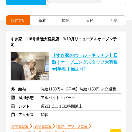
おすすめ
新着
時給
日給
月給
すき家 118号常陸大宮泉店 ※10月リニューアルオープン予
定
【すき家のホール・キッチン】日
勤｜オープニングスタッフ大募集
★[早朝手当あり]
給与
時給1150円～【早朝】時給+150円 ※交通費支給
雇用形態
アルバイト・パート
シフト
週2日以上 1日2時間以上
アクセス
静駅
大学生歓迎
高校生歓迎
副業・Ｗワーク歓迎