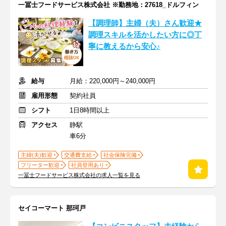
一冨士フードサービス株式会社 ※勤務地：27618_ドルフィン
【調理師】主婦（夫）さん歓迎★
調理スキルを活かしたい方に◎丁
寧に教えるから安心♪
給与
月給：220,000円～240,000円
雇用形態
契約社員
シフト
1日8時間以上
アクセス
静駅
車6分
主婦(夫)歓迎
交通費支給
社会保険完備
フリーター歓迎
社員登用あり
一冨士フードサービス株式会社の求人一覧を見る
セイコーマート 那珂戸