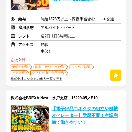
給与
時給1375円以上（深夜手当含む） ＋交通費支給
雇用形態
アルバイト・パート
シフト
週2日 1日3時間以上
アクセス
静駅
車8分
2
あと
日
大学生歓迎
副業・Ｗワーク歓迎
シルバー歓迎
ピアス可
シフト自由・自己申告
株式会社コシダカの求人一覧を見る
株式会社BREXA Next 水戸支店 13229-05／E10
【電子部品コネクタの組立や機械
オペレーター】学歴不問！空調完
備で働きやすい！