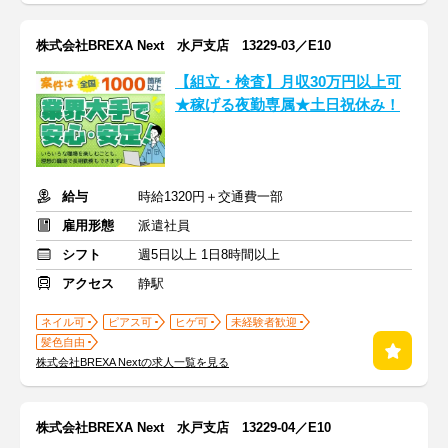
株式会社BREXA Next 水戸支店 13229-03／E10
【組立・検査】月収30万円以上可
★稼げる夜勤専属★土日祝休み！
給与
時給1320円＋交通費一部
雇用形態
派遣社員
シフト
週5日以上 1日8時間以上
アクセス
静駅
ネイル可
ピアス可
ヒゲ可
未経験者歓迎
髪色自由
株式会社BREXA Nextの求人一覧を見る
株式会社BREXA Next 水戸支店 13229-04／E10