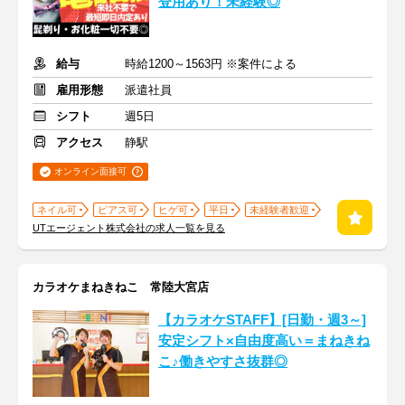
登用あり！未経験◎
給与
時給1200～1563円 ※案件による
雇用形態
派遣社員
シフト
週5日
アクセス
静駅
オンライン面接可
ネイル可
ピアス可
ヒゲ可
平日
未経験者歓迎
UTエージェント株式会社の求人一覧を見る
カラオケまねきねこ 常陸大宮店
【カラオケSTAFF】[日勤・週3～]
安定シフト×自由度高い＝まねきね
こ♪働きやすさ抜群◎