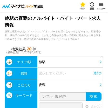
茨城県
保存
履歴
メニュー
静駅の夜勤のアルバイト・バイト・パート求人
情報
静駅の夜勤の人気バイト・アルバイト・パートを探すならマイナビバイト。勤務地や
駅、職種等の検索だけではなく、こだわり条件検索を使って夜勤に関するお仕事を簡単
に検索できます。静駅の夜勤のお仕事探しはマイナビバイトで検索！
20
検索結果
件
（最終更新日：2026年8月7日）
エリア/駅
静駅
選択してください
選択
職種
夜勤
こだわり
キーワード
検索
含まない