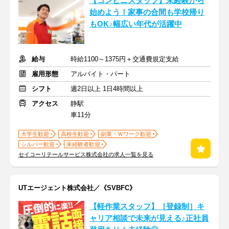
【コンビニスタッフ】未経験から
始めよう！家事の合間も学校帰り
もOK♪幅広い年代が活躍中
給与
時給1100～1375円＋交通費規定支給
雇用形態
アルバイト・パート
シフト
週2日以上 1日4時間以上
アクセス
静駅
車11分
大学生歓迎
高校生歓迎
副業・Ｗワーク歓迎
シルバー歓迎
未経験者歓迎
セイコーリテールサービス株式会社の求人一覧を見る
UTエージェント株式会社／《SVBFC》
【軽作業スタッフ】［登録制］キ
ャリア相談で未来が見える♪正社員