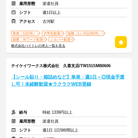
雇用形態
派遣社員
シフト
週1日以上
アクセス
古河駅
単発（1日OK）
大学生歓迎
短期（1ヶ月以内OK）
副業・Ｗワーク歓迎
シルバー歓迎
株式会社バイトレの求人一覧を見る
テイケイワークス株式会社 久喜支店/TW151SMB0606
【シール貼り・箱詰めなど】単発・週1日～◎現金手渡
し可！未経験歓迎★ラクラクWEB登録
給与
時給 1339円以上
雇用形態
派遣社員
シフト
週1日 1日5時間以上