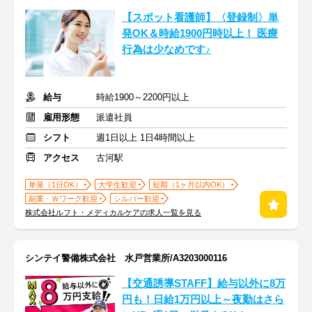
【スポット看護師】〈登録制〉単
発OK＆時給1900円時以上！ 医療
行為は少なめです♪
給与
時給1900～2200円以上
雇用形態
派遣社員
シフト
週1日以上 1日4時間以上
アクセス
古河駅
単発（1日OK）
大学生歓迎
短期（1ヶ月以内OK）
副業・Ｗワーク歓迎
シルバー歓迎
株式会社ルフト・メディカルケアの求人一覧を見る
シンテイ警備株式会社 水戸営業所/A3203000116
【交通誘導STAFF】給与以外に8万
円も！日給1万円以上～夜勤はさら