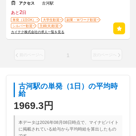
アクセス
古河駅
2
あと
日
単発（1日OK）
大学生歓迎
副業・Ｗワーク歓迎
シルバー歓迎
主婦(夫)歓迎
カイテク株式会社の求人一覧を見る
1
前のページへ
次のページへ
古河駅の単発（1日）の平均時
給
1969.3円
本データは2026年08月08日時点で、マイナビバイト
に掲載されている給与から平均時給を算出したもの
です。