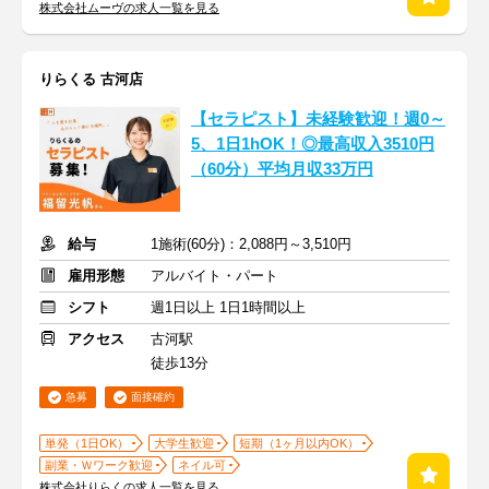
株式会社ムーヴの求人一覧を見る
りらくる 古河店
【セラピスト】未経験歓迎！週0～
5、1日1hOK！◎最高収入3510円
（60分）平均月収33万円
給与
1施術(60分)：2,088円～3,510円
雇用形態
アルバイト・パート
シフト
週1日以上 1日1時間以上
アクセス
古河駅
徒歩13分
急募
面接確約
単発（1日OK）
大学生歓迎
短期（1ヶ月以内OK）
副業・Ｗワーク歓迎
ネイル可
株式会社りらくの求人一覧を見る