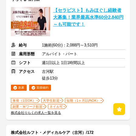
【セラピスト】もみほぐし経験者
大募集！業界最高水準60分2,840円
～も可能です！
給与
1施術(60分)：2,088円～3,510円
雇用形態
アルバイト・パート
シフト
週1日以上 1日1時間以上
アクセス
古河駅
徒歩13分
急募
面接確約
単発（1日OK）
大学生歓迎
短期（1ヶ月以内OK）
副業・Ｗワーク歓迎
ネイル可
株式会社りらくの求人一覧を見る
株式会社ルフト・メディカルケア（古河）/172