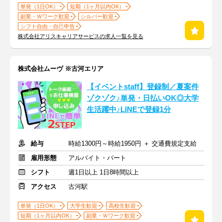
単発（1日OK）
短期（1ヶ月以内OK）
副業・Ｗワーク歓迎
シルバー歓迎
シフト自由・自己申告
株式会社アリスキャリアサービスの求人一覧を見る
株式会社ムーヴ ※古河エリア
【イベントstaff】登録制／夏案件
ゾクゾク♪単発・日払いOK◎大学
生活躍中♪LINEで登録1分
給与
時給1300円～時給1950円 ＋ 交通費規定支給
雇用形態
アルバイト・パート
シフト
週1日以上 1日8時間以上
アクセス
古河駅
単発（1日OK）
大学生歓迎
高校生歓迎
短期（1ヶ月以内OK）
副業・Ｗワーク歓迎