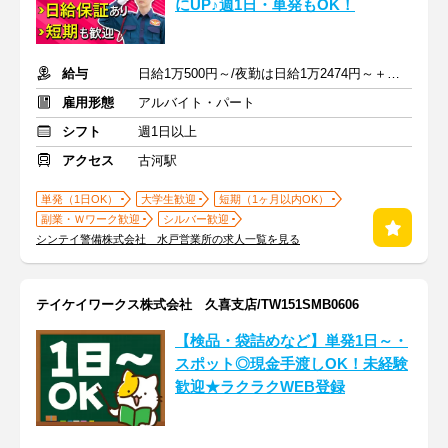
にUP♪週1日・単発もOK！
給与
日給1万500円～/夜勤は日給1万2474円～＋交通費※各種手当含む
雇用形態
アルバイト・パート
シフト
週1日以上
アクセス
古河駅
単発（1日OK）
大学生歓迎
短期（1ヶ月以内OK）
副業・Ｗワーク歓迎
シルバー歓迎
シンテイ警備株式会社 水戸営業所の求人一覧を見る
テイケイワークス株式会社 久喜支店/TW151SMB0606
【検品・袋詰めなど】単発1日～・
スポット◎現金手渡しOK！未経験
歓迎★ラクラクWEB登録