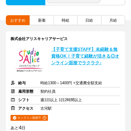
おすすめ
新着
時給
日給
月給
株式会社アリスキャリアサービス
【子育て支援STAFF】未経験＆無
資格OK！子育て経験が活きる◎オ
ンライン面接でラクラク♪
給与
時給1300～1400円 +交通費全額支給
雇用形態
契約社員
シフト
週1日以上 1日2時間以上
アクセス
古河駅
オンライン面接可
4
あと
日