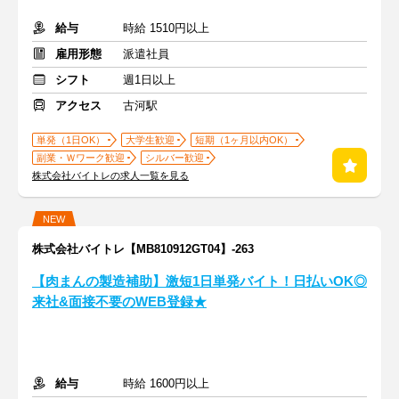
給与
時給 1510円以上
雇用形態
派遣社員
シフト
週1日以上
アクセス
古河駅
単発（1日OK）
大学生歓迎
短期（1ヶ月以内OK）
副業・Ｗワーク歓迎
シルバー歓迎
株式会社バイトレの求人一覧を見る
NEW
株式会社バイトレ【MB810912GT04】-263
【肉まんの製造補助】激短1日単発バイト！日払いOK◎
来社&面接不要のWEB登録★
給与
時給 1600円以上