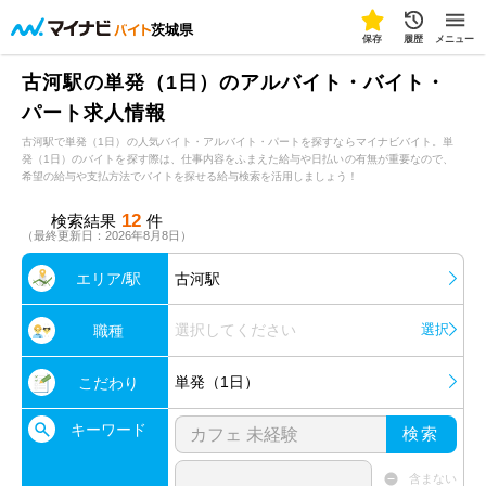
茨城県
保存
履歴
メニュー
古河駅の単発（1日）のアルバイト・バイト・
パート求人情報
古河駅で単発（1日）の人気バイト・アルバイト・パートを探すならマイナビバイト。単
発（1日）のバイトを探す際は、仕事内容をふまえた給与や日払いの有無が重要なので、
希望の給与や支払方法でバイトを探せる給与検索を活用しましょう！
12
検索結果
件
（最終更新日：2026年8月8日）
エリア/駅
古河駅
選択してください
選択
職種
単発（1日）
こだわり
キーワード
検索
含まない