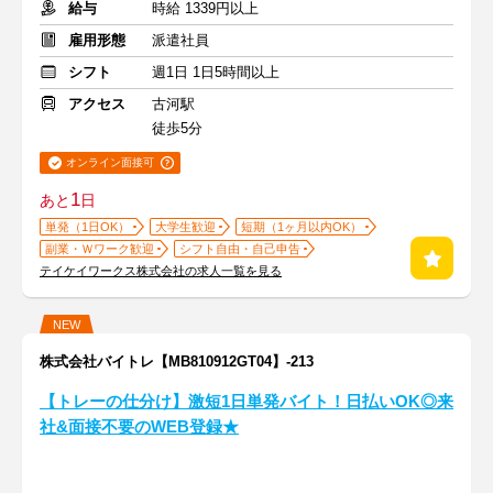
給与
時給 1339円以上
雇用形態
派遣社員
シフト
週1日 1日5時間以上
アクセス
古河駅
徒歩5分
オンライン面接可
1
あと
日
単発（1日OK）
大学生歓迎
短期（1ヶ月以内OK）
副業・Ｗワーク歓迎
シフト自由・自己申告
テイケイワークス株式会社の求人一覧を見る
NEW
株式会社バイトレ【MB810912GT04】-213
【トレーの仕分け】激短1日単発バイト！日払いOK◎来
社&面接不要のWEB登録★