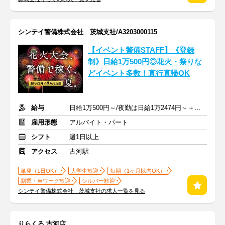
シンテイ警備株式会社 茨城支社/A3203000115
【イベント警備STAFF】《登録
制》日給1万500円◎花火・祭りな
どイベント多数！直行直帰OK
給与
日給1万500円～/夜勤は日給1万2474円～＋交通費※各種手当含む
雇用形態
アルバイト・パート
シフト
週1日以上
アクセス
古河駅
単発（1日OK）
大学生歓迎
短期（1ヶ月以内OK）
副業・Ｗワーク歓迎
シルバー歓迎
シンテイ警備株式会社 茨城支社の求人一覧を見る
りらくる 古河店