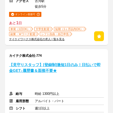
アクセス
古河駅
徒歩5分
オンライン面接可
1
あと
日
単発（1日OK）
大学生歓迎
短期（1ヶ月以内OK）
副業・Ｗワーク歓迎
シフト自由・自己申告
テイケイワークス株式会社の求人一覧を見る
カイテク株式会社-774
【見守りスタッフ】[登録制]激短1日のみ！日払いで即
金GET♪履歴書＆面接不要★
給与
時給 1300円以上
雇用形態
アルバイト・パート
シフト
週1日以上