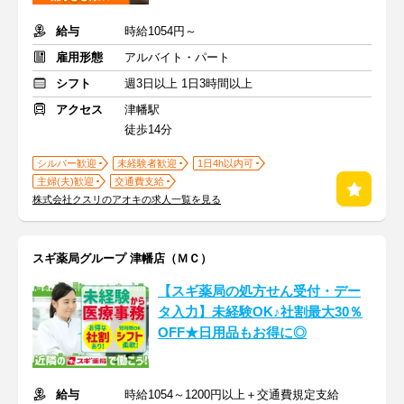
給与
時給1054円～
雇用形態
アルバイト・パート
シフト
週3日以上 1日3時間以上
アクセス
津幡駅
徒歩14分
シルバー歓迎
未経験者歓迎
1日4h以内可
主婦(夫)歓迎
交通費支給
株式会社クスリのアオキの求人一覧を見る
スギ薬局グループ 津幡店（ＭＣ）
【スギ薬局の処方せん受付・デー
タ入力】未経験OK♪社割最大30％
OFF★日用品もお得に◎
給与
時給1054～1200円以上＋交通費規定支給