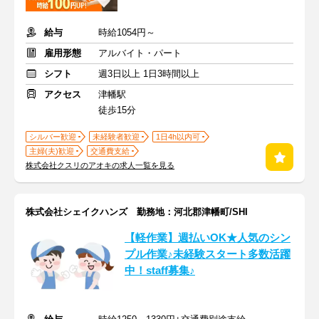
給与
時給1054円～
雇用形態
アルバイト・パート
シフト
週3日以上 1日3時間以上
アクセス
津幡駅
徒歩15分
シルバー歓迎
未経験者歓迎
1日4h以内可
主婦(夫)歓迎
交通費支給
株式会社クスリのアオキの求人一覧を見る
株式会社シェイクハンズ 勤務地：河北郡津幡町/SHI
【軽作業】週払いOK★人気のシン
プル作業♪未経験スタート多数活躍
中！staff募集♪