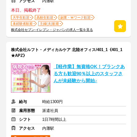
アクセス
内灘駅
本日、掲載終了
大学生歓迎
高校生歓迎
副業・Ｗワーク歓迎
未経験者歓迎
主婦(夫)歓迎
株式会社セブン-イレブン・ジャパンの求人一覧を見る
株式会社ルフト・メディカルケア 北陸オフィス/401_1《401_1
★APZ》
【軽作業】無資格OK！ブランクあ
る方も歓迎90％以上のスタッフさ
んが未経験から開始♪
給与
時給1300円
雇用形態
派遣社員
シフト
1日7時間以上
アクセス
内灘駅