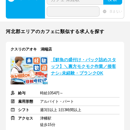
含まない
河北郡エリアのカフェに類似する求人を探す
クスリのアオキ 潟端店
【鮮魚の盛付け・パック詰めスタ
ッフ】＼裏方モクモク作業／接客
ナシ♪未経験・ブランクOK
給与
時給1054円～
雇用形態
アルバイト・パート
シフト
週3日以上 1日3時間以上
アクセス
津幡駅
徒歩15分