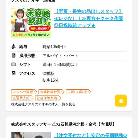
クスリのアオキ 潟端店
【野菜・果物の品出しスタッフ】
≪レジなし！≫裏方モクモク作業
◎日祝時給アップ★
給与
時給1054円～
雇用形態
アルバイト・パート
シフト
週5日 1日5時間以上
アクセス
津幡駅
徒歩15分
シルバー歓迎
未経験者歓迎
主婦(夫)歓迎
交通費支給
社会保険完備
株式会社クスリのアオキの求人一覧を見る
株式会社スタッフサービス/石川県河北郡・金沢【内灘駅】
【注文受付など】安定の長期勤務O