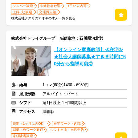
シルバー歓迎
未経験者歓迎
1日4h以内可
主婦(夫)歓迎
交通費支給
株式会社クスリのアオキの求人一覧を見る
株式会社トライグループ ※勤務地：石川県河北郡
【オンライン家庭教師】≪在宅≫
★社会人講師募集★すきま時間に6
0分から指導可能◎
給与
1コマ(60分)1430～6930円
雇用形態
アルバイト・パート
シフト
週1日以上 1日1時間以上
アクセス
津幡駅
短期（1ヶ月以内OK）
在宅ワーク・内職
副業・Ｗワーク歓迎
シフト自由・自己申告
未経験者歓迎