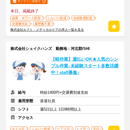
オンライン面接可
本日、掲載終了
副業・Ｗワーク歓迎
シルバー歓迎
未経験者歓迎
交通費支給
履歴書不要
株式会社ルフト・メディカルケアの求人一覧を見る
株式会社シェイクハンズ 勤務地：河北郡/SHI
【軽作業】週払いOK★人気のシン
プル作業♪未経験スタート多数活躍
中！staff募集♪
給与
時給1400円+交通費別途支給
雇用形態
派遣社員
シフト
週5日以上 1日8時間以上
アクセス
ネイル可
シルバー歓迎
ピアス可
ヒゲ可
平日