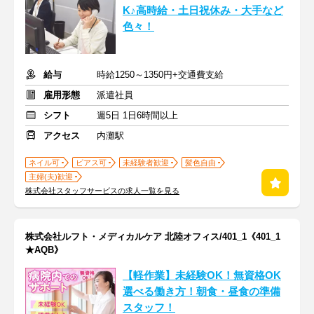
K♪高時給・土日祝休み・大手など
色々！
給与
時給1250～1350円+交通費支給
雇用形態
派遣社員
シフト
週5日 1日6時間以上
アクセス
内灘駅
ネイル可
ピアス可
未経験者歓迎
髪色自由
主婦(夫)歓迎
株式会社スタッフサービスの求人一覧を見る
株式会社ルフト・メディカルケア 北陸オフィス/401_1《401_1
★AQB》
【軽作業】未経験OK！無資格OK
選べる働き方！朝食・昼食の準備
スタッフ！