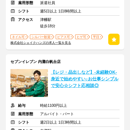
雇用形態
派遣社員
シフト
週5日以上 1日8時間以上
アクセス
津幡駅
徒歩18分
ネイル可
シルバー歓迎
ピアス可
ヒゲ可
平日
株式会社シェイクハンズの求人一覧を見る
セブンイレブン 内灘白帆台店
【レジ・品出しなど】-未経験OK-
身近で始めやすい♪お仕事シンプル
で安心☆シフト応相談◎
給与
時給1100円以上
雇用形態
アルバイト・パート
シフト
週2日以上 1日3時間以上