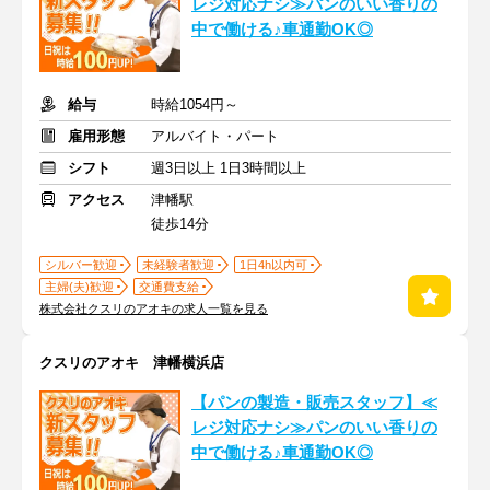
レジ対応ナシ≫パンのいい香りの
中で働ける♪車通勤OK◎
給与
時給1054円～
雇用形態
アルバイト・パート
シフト
週3日以上 1日3時間以上
アクセス
津幡駅
徒歩14分
シルバー歓迎
未経験者歓迎
1日4h以内可
主婦(夫)歓迎
交通費支給
株式会社クスリのアオキの求人一覧を見る
クスリのアオキ 津幡横浜店
【パンの製造・販売スタッフ】≪
レジ対応ナシ≫パンのいい香りの
中で働ける♪車通勤OK◎