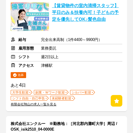
【賃貸物件の室内清掃スタッフ】
平日のみ＆扶養内可！子どもの予
定を優先してOK♪髪色自由
給与
完全出来高制（1件4400～9900円）
雇用形態
業務委託
シフト
週2日以上
アクセス
津幡駅
急募
4
あと
日
大学生歓迎
副業・Ｗワーク歓迎
シルバー歓迎
シフト自由・自己申告
未経験者歓迎
有限会社翔山の求人一覧を見る
株式会社エンクルー ※勤務地：［河北郡内灘町大学］周辺 /
OSK_isik2510_04-0000E