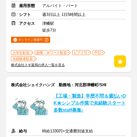
雇用形態
アルバイト・パート
シフト
週3日以上 1日5時間以上
アクセス
津幡駅
徒歩7分
オンライン面接可
大学生歓迎
副業・Ｗワーク歓迎
ピアス可
平日
未経験者歓迎
株式会社スギ薬局の求人一覧を見る
株式会社シェイクハンズ 勤務地：河北郡津幡町/SHI
【工場・製造】学歴不問＆週払いO
K★シンプル作業で未経験スタート
多数staff募集♪
給与
時給1330円+交通費別途支給