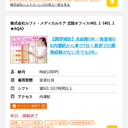
株式会社シェイクハンズの求人一覧を見る
株式会社ルフト・メディカルケア 北陸オフィス/401_1《401_1
★AQA》
【調理補助】未経験OK！無資格O
K内灘駅から車で7分！厨房での業
務経験がない方でもOK♪
給与
時給1300円
雇用形態
派遣社員
シフト
週5日 1日7時間以上
アクセス
内灘駅
オンライン面接可
本日、掲載終了
副業・Ｗワーク歓迎
シルバー歓迎
未経験者歓迎