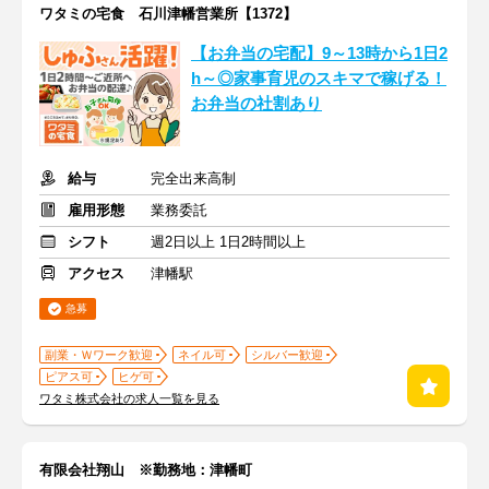
ワタミの宅食 石川津幡営業所【1372】
【お弁当の宅配】9～13時から1日2
h～◎家事育児のスキマで稼げる！
お弁当の社割あり
給与
完全出来高制
雇用形態
業務委託
シフト
週2日以上 1日2時間以上
アクセス
津幡駅
急募
副業・Ｗワーク歓迎
ネイル可
シルバー歓迎
ピアス可
ヒゲ可
ワタミ株式会社の求人一覧を見る
有限会社翔山 ※勤務地：津幡町