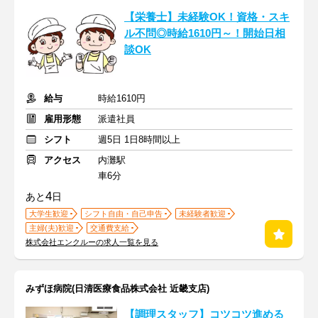
【栄養士】未経験OK！資格・スキ
ル不問◎時給1610円～！開始日相
談OK
給与
時給1610円
雇用形態
派遣社員
シフト
週5日 1日8時間以上
アクセス
内灘駅
車6分
4
あと
日
大学生歓迎
シフト自由・自己申告
未経験者歓迎
主婦(夫)歓迎
交通費支給
株式会社エンクルーの求人一覧を見る
みずほ病院(日清医療食品株式会社 近畿支店)
【調理スタッフ】コツコツ進める