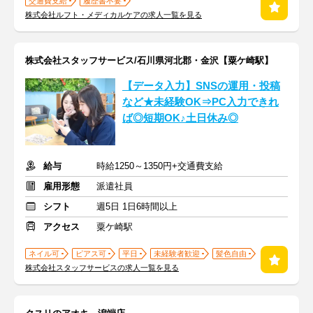
交通費支給
履歴書不要
株式会社ルフト・メディカルケアの求人一覧を見る
株式会社スタッフサービス/石川県河北郡・金沢【粟ケ崎駅】
【データ入力】SNSの運用・投稿
など★未経験OK⇒PC入力できれ
ば◎短期OK♪土日休み◎
給与
時給1250～1350円+交通費支給
雇用形態
派遣社員
シフト
週5日 1日6時間以上
アクセス
粟ケ崎駅
ネイル可
ピアス可
平日
未経験者歓迎
髪色自由
株式会社スタッフサービスの求人一覧を見る