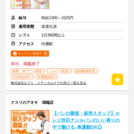
給与
時給1300～1625円
雇用形態
派遣社員
シフト
1日3時間以上
アクセス
内灘駅
オンライン面接可
本日、掲載終了
副業・Ｗワーク歓迎
シルバー歓迎
未経験者歓迎
1日4h以内可
交通費支給
株式会社ルフト・メディカルケアの求人一覧を見る
クスリのアオキ 潟端店
【パンの製造・販売スタッフ】≪
レジ対応ナシ≫パンのいい香りの
中で働ける♪車通勤OK◎