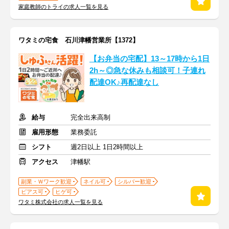
家庭教師のトライの求人一覧を見る
ワタミの宅食 石川津幡営業所【1372】
【お弁当の宅配】13～17時から1日
2h～◎急な休みも相談可！子連れ
配達OK♪再配達なし
給与
完全出来高制
雇用形態
業務委託
シフト
週2日以上 1日2時間以上
アクセス
津幡駅
副業・Ｗワーク歓迎
ネイル可
シルバー歓迎
ピアス可
ヒゲ可
ワタミ株式会社の求人一覧を見る