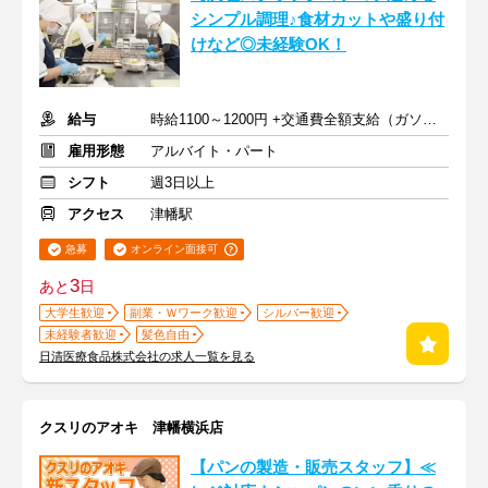
シンプル調理♪食材カットや盛り付
けなど◎未経験OK！
給与
時給1100～1200円 +交通費全額支給（ガソリン代も支給）
雇用形態
アルバイト・パート
シフト
週3日以上
アクセス
津幡駅
急募
オンライン面接可
3
あと
日
大学生歓迎
副業・Ｗワーク歓迎
シルバー歓迎
未経験者歓迎
髪色自由
日清医療食品株式会社の求人一覧を見る
クスリのアオキ 津幡横浜店
【パンの製造・販売スタッフ】≪