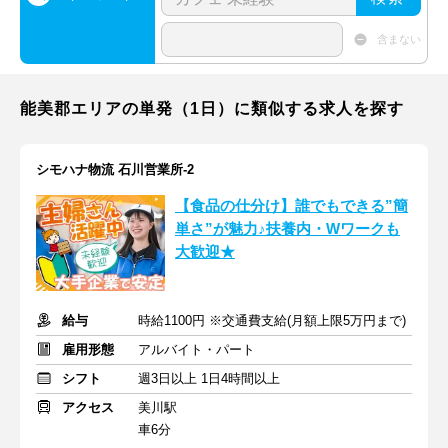
含まない
能美郡エリアの単発（1日）に類似する求人を探す
シモハナ物流 石川営業所-2
【食品の仕分け】誰でもできる”簡
単さ”が魅力♪扶養内・Wワークも
大歓迎★
給与
時給1100円 ※交通費支給(月額上限5万円まで)
雇用形態
アルバイト・パート
シフト
週3日以上 1日4時間以上
アクセス
美川駅
車6分