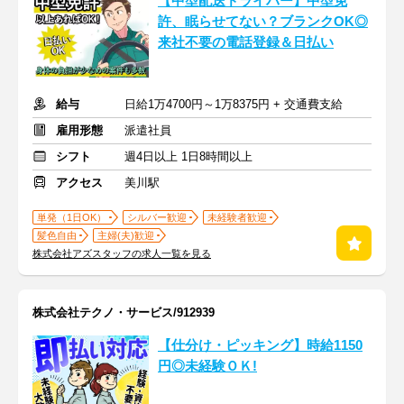
【中型配送ドライバー】中型免
許、眠らせてない？ブランクOK◎
来社不要の電話登録＆日払い
給与
日給1万4700円～1万8375円 + 交通費支給
雇用形態
派遣社員
シフト
週4日以上 1日8時間以上
アクセス
美川駅
単発（1日OK）
シルバー歓迎
未経験者歓迎
髪色自由
主婦(夫)歓迎
株式会社アズスタッフの求人一覧を見る
株式会社テクノ・サービス/912939
【仕分け・ピッキング】時給1150
円◎未経験ＯＫ!