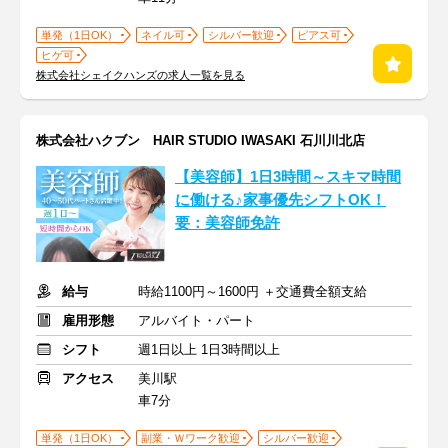
単発（1日OK）
ネイル可
シルバー歓迎
ピアス可
ヒゲ可
株式会社シェイクハンズの求人一覧を見る
株式会社ハクブン HAIR STUDIO IWASAKI 石川川北店
【美容師】1日3時間～スキマ時間
に働ける♪家事優先シフトOK！
要：美容師免許
給与
時給1100円～1600円 ＋交通費全額支給
雇用形態
アルバイト・パート
シフト
週1日以上 1日3時間以上
アクセス
美川駅
車7分
単発（1日OK）
副業・Ｗワーク歓迎
シルバー歓迎