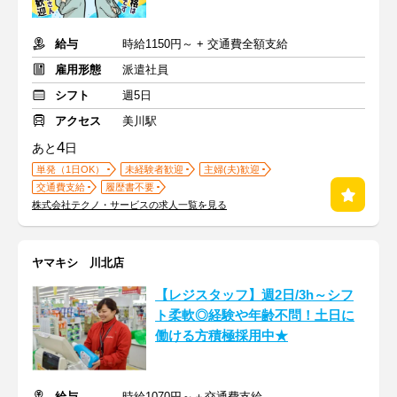
給与
時給1150円～ + 交通費全額支給
雇用形態
派遣社員
シフト
週5日
アクセス
美川駅
4
あと
日
単発（1日OK）
未経験者歓迎
主婦(夫)歓迎
交通費支給
履歴書不要
株式会社テクノ・サービスの求人一覧を見る
ヤマキシ 川北店
【レジスタッフ】週2日/3h～シフ
ト柔軟◎経験や年齢不問！土日に
働ける方積極採用中★
給与
時給1070円～＋交通費支給