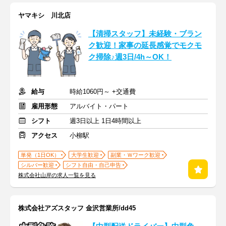
ヤマキシ 川北店
【清掃スタッフ】未経験・ブラン
ク歓迎！家事の延長感覚でモクモ
ク掃除♪週3日/4h～OK！
給与
時給1060円～ +交通費
雇用形態
アルバイト・パート
シフト
週3日以上 1日4時間以上
アクセス
小柳駅
単発（1日OK）
大学生歓迎
副業・Ｗワーク歓迎
シルバー歓迎
シフト自由・自己申告
株式会社山岸の求人一覧を見る
株式会社アズスタッフ 金沢営業所/dd45