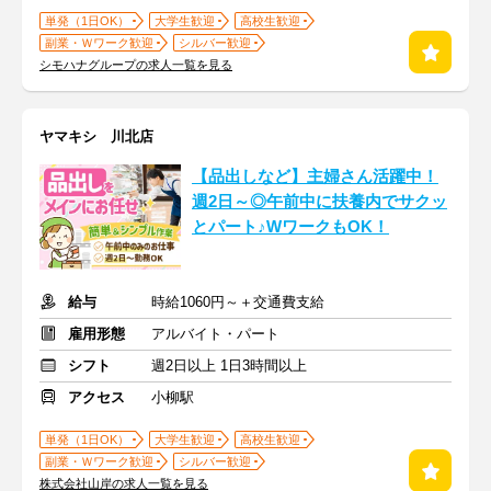
単発（1日OK）
大学生歓迎
高校生歓迎
副業・Ｗワーク歓迎
シルバー歓迎
シモハナグループの求人一覧を見る
ヤマキシ 川北店
【品出しなど】主婦さん活躍中！
週2日～◎午前中に扶養内でサクッ
とパート♪WワークもOK！
給与
時給1060円～＋交通費支給
雇用形態
アルバイト・パート
シフト
週2日以上 1日3時間以上
アクセス
小柳駅
単発（1日OK）
大学生歓迎
高校生歓迎
副業・Ｗワーク歓迎
シルバー歓迎
株式会社山岸の求人一覧を見る