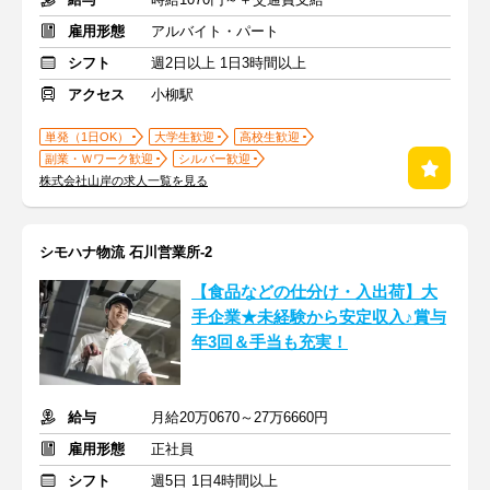
雇用形態
アルバイト・パート
シフト
週2日以上 1日3時間以上
アクセス
小柳駅
単発（1日OK）
大学生歓迎
高校生歓迎
副業・Ｗワーク歓迎
シルバー歓迎
株式会社山岸の求人一覧を見る
シモハナ物流 石川営業所-2
【食品などの仕分け・入出荷】大
手企業★未経験から安定収入♪賞与
年3回＆手当も充実！
給与
月給20万0670～27万6660円
雇用形態
正社員
シフト
週5日 1日4時間以上