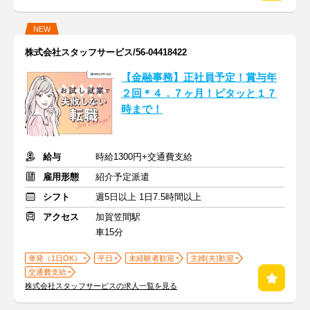
NEW
株式会社スタッフサービス/56-04418422
【金融事務】正社員予定！賞与年
２回＊４．７ヶ月！ピタッと１７
時まで！
給与
時給1300円+交通費支給
雇用形態
紹介予定派遣
シフト
週5日以上 1日7.5時間以上
アクセス
加賀笠間駅
車15分
単発（1日OK）
平日
未経験者歓迎
主婦(夫)歓迎
交通費支給
株式会社スタッフサービスの求人一覧を見る