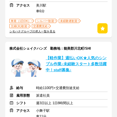
アクセス
美川駅
車6分
単発（1日OK）
シルバー歓迎
未経験者歓迎
主婦(夫)歓迎
交通費支給
シモハナグループの求人一覧を見る
株式会社シェイクハンズ 勤務地：能美郡川北町/SHI
【軽作業】週払いOK★人気のシン
プル作業♪未経験スタート多数活躍
中！staff募集♪
給与
時給1100円+交通費別途支給
雇用形態
派遣社員
シフト
週3日以上 1日8時間以上
アクセス
小舞子駅
車11分