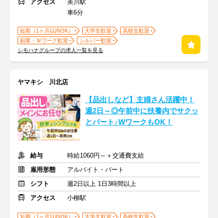
アクセス
美川駅
車6分
短期（1ヶ月以内OK）
大学生歓迎
高校生歓迎
副業・Ｗワーク歓迎
シルバー歓迎
シモハナグループの求人一覧を見る
ヤマキシ 川北店
【品出しなど】主婦さん活躍中！
週2日～◎午前中に扶養内でサクッ
とパート♪WワークもOK！
給与
時給1060円～＋交通費支給
雇用形態
アルバイト・パート
シフト
週2日以上 1日3時間以上
アクセス
小柳駅
短期（1ヶ月以内OK）
大学生歓迎
高校生歓迎