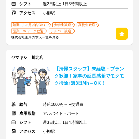
シフト
週2日以上 1日3時間以上
アクセス
小柳駅
短期（1ヶ月以内OK）
大学生歓迎
高校生歓迎
副業・Ｗワーク歓迎
シルバー歓迎
株式会社山岸の求人一覧を見る
ヤマキシ 川北店
【清掃スタッフ】未経験・ブラン
ク歓迎！家事の延長感覚でモクモ
ク掃除♪週3日/4h～OK！
給与
時給1060円～ +交通費
雇用形態
アルバイト・パート
シフト
週3日以上 1日4時間以上
アクセス
小柳駅