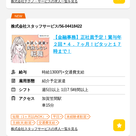
株式会社テクノ・サービスの求人一覧を見る
NEW
株式会社スタッフサービス/56-04418422
【金融事務】正社員予定！賞与年
２回＊４．７ヶ月！ピタッと１７
時まで！
給与
時給1300円+交通費支給
雇用形態
紹介予定派遣
シフト
週5日以上 1日7.5時間以上
アクセス
加賀笠間駅
車15分
短期（1ヶ月以内OK）
平日
未経験者歓迎
主婦(夫)歓迎
交通費支給
株式会社スタッフサービスの求人一覧を見る