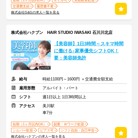
短期（1ヶ月以内OK）
ネイル可
未経験者歓迎
交通費支給
履歴書不要
株式会社G&Gの求人一覧を見る
株式会社ハクブン HAIR STUDIO IWASAKI 石川川北店
【美容師】1日3時間～スキマ時間
に働ける♪家事優先シフトOK！
要：美容師免許
給与
時給1100円～1600円 ＋交通費全額支給
雇用形態
アルバイト・パート
シフト
週1日以上 1日3時間以上
アクセス
美川駅
車7分
短期（1ヶ月以内OK）
副業・Ｗワーク歓迎
シルバー歓迎
ピアス可
シフト自由・自己申告
株式会社ハクブンの求人一覧を見る