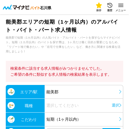
石川県
保存
履歴
メニュー
能美郡エリアの短期（1ヶ月以内）のアルバイ
ト・バイト・パート求人情報
能美郡で短期（1カ月以内）の人気バイト・アルバイト・パートを探すならマイナビバイ
ト。短期（1カ月以内）のバイトを探す際は、1ヶ月だけ働く目的が重要になるため、
「リゾート地で働きたい」や「在宅で仕事をしたい」など、働き方に関連する検索を活
用しましょう！
検索条件に該当する求人情報がみつかりませんでした。
ご希望の条件に類似する求人情報の検索結果を表示します。
エリア/駅
能美郡
選択してください
選択
職種
短期（1ヶ月以内）
こだわり