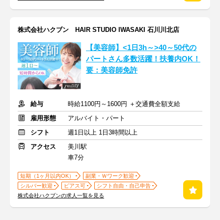
株式会社ハクブン HAIR STUDIO IWASAKI 石川川北店
【美容師】<1日3h～>40～50代の
パートさん多数活躍！扶養内OK！
要：美容師免許
給与
時給1100円～1600円 ＋交通費全額支給
雇用形態
アルバイト・パート
シフト
週1日以上 1日3時間以上
アクセス
美川駅
車7分
短期（1ヶ月以内OK）
副業・Ｗワーク歓迎
シルバー歓迎
ピアス可
シフト自由・自己申告
株式会社ハクブンの求人一覧を見る