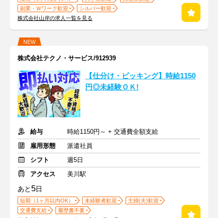
副業・Ｗワーク歓迎
シルバー歓迎
株式会社山岸の求人一覧を見る
NEW
株式会社テクノ・サービス/912939
【仕分け・ピッキング】時給1150
円◎未経験ＯＫ!
給与
時給1150円～ + 交通費全額支給
雇用形態
派遣社員
シフト
週5日
アクセス
美川駅
5
あと
日
短期（1ヶ月以内OK）
未経験者歓迎
主婦(夫)歓迎
交通費支給
履歴書不要