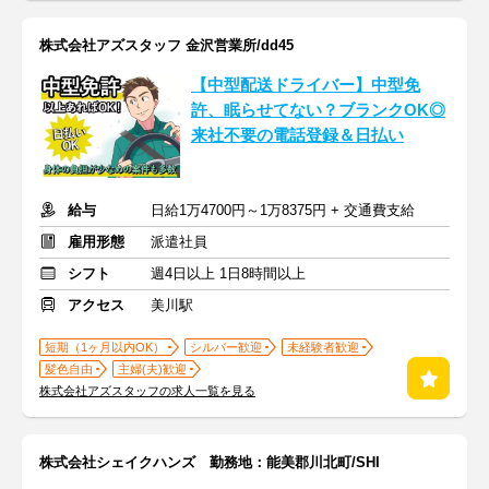
株式会社アズスタッフ 金沢営業所/dd45
【中型配送ドライバー】中型免
許、眠らせてない？ブランクOK◎
来社不要の電話登録＆日払い
給与
日給1万4700円～1万8375円 + 交通費支給
雇用形態
派遣社員
シフト
週4日以上 1日8時間以上
アクセス
美川駅
短期（1ヶ月以内OK）
シルバー歓迎
未経験者歓迎
髪色自由
主婦(夫)歓迎
株式会社アズスタッフの求人一覧を見る
株式会社シェイクハンズ 勤務地：能美郡川北町/SHI