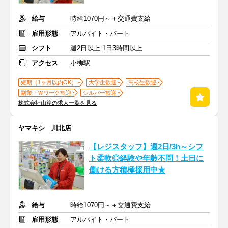
給与
時給1070円～＋交通費支給
雇用形態
アルバイト・パート
シフト
週2日以上 1日3時間以上
アクセス
小柳駅
短期（1ヶ月以内OK）
大学生歓迎
高校生歓迎
副業・Ｗワーク歓迎
シルバー歓迎
株式会社山岸の求人一覧を見る
ヤマキシ 川北店
【レジスタッフ】週2日/3h～シフ
ト柔軟◎経験や年齢不問！土日に
働ける方積極採用中★
給与
時給1070円～＋交通費支給
雇用形態
アルバイト・パート