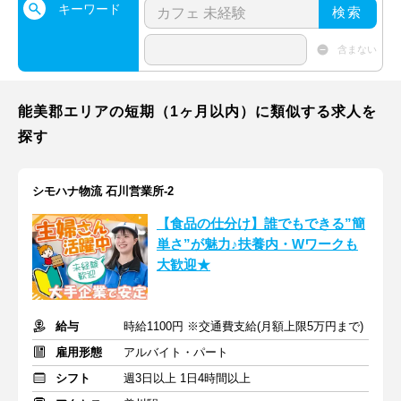
キーワード
検索
含まない
能美郡エリアの短期（1ヶ月以内）に類似する求人を
探す
シモハナ物流 石川営業所-2
【食品の仕分け】誰でもできる”簡
単さ”が魅力♪扶養内・Wワークも
大歓迎★
給与
時給1100円 ※交通費支給(月額上限5万円まで)
雇用形態
アルバイト・パート
シフト
週3日以上 1日4時間以上