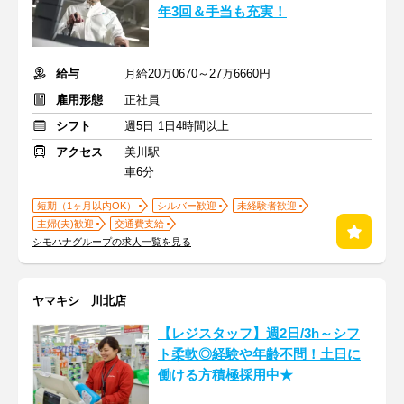
年3回＆手当も充実！
給与
月給20万0670～27万6660円
雇用形態
正社員
シフト
週5日 1日4時間以上
アクセス
美川駅
車6分
短期（1ヶ月以内OK）
シルバー歓迎
未経験者歓迎
主婦(夫)歓迎
交通費支給
シモハナグループの求人一覧を見る
ヤマキシ 川北店
【レジスタッフ】週2日/3h～シフ
ト柔軟◎経験や年齢不問！土日に
働ける方積極採用中★