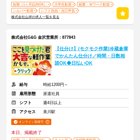
短期（1ヶ月以内OK）
大学生歓迎
副業・Ｗワーク歓迎
シルバー歓迎
シフト自由・自己申告
株式会社山岸の求人一覧を見る
株式会社G&G 金沢営業所：877843
【仕分け】(モクモク作業)冷蔵倉庫
でかんたん仕分け／時間・日数相
談OK◆日払いOK
給与
時給1200円～
雇用形態
派遣社員
シフト
週4日以上
アクセス
美川駅
オンライン面接可
本日、掲載終了