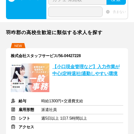
含まない
羽咋郡の高校生歓迎に類似する求人を探す
NEW
株式会社スタッフサービス/56-04427228
【小口現金管理など】入力作業が
中心|定時退社|通勤しやすい環境
給与
時給1300円+交通費支給
雇用形態
派遣社員
シフト
週5日以上 1日7.5時間以上
アクセス