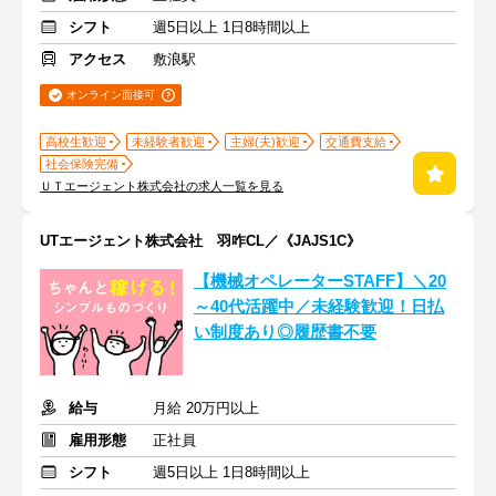
シフト
週5日以上 1日8時間以上
アクセス
敷浪駅
オンライン面接可
高校生歓迎
未経験者歓迎
主婦(夫)歓迎
交通費支給
社会保険完備
ＵＴエージェント株式会社の求人一覧を見る
UTエージェント株式会社 羽咋CL／《JAJS1C》
【機械オペレーターSTAFF】＼20
～40代活躍中／未経験歓迎！日払
い制度あり◎履歴書不要
給与
月給 20万円以上
雇用形態
正社員
シフト
週5日以上 1日8時間以上