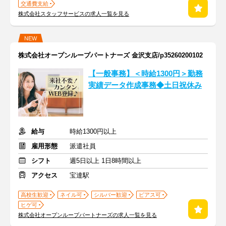
交通費支給
株式会社スタッフサービスの求人一覧を見る
NEW
株式会社オープンループパートナーズ 金沢支店/p35260200102
【一般事務】＜時給1300円＞勤務
実績データ作成事務◆土日祝休み
給与
時給1300円以上
雇用形態
派遣社員
シフト
週5日以上 1日8時間以上
アクセス
宝達駅
高校生歓迎
ネイル可
シルバー歓迎
ピアス可
ヒゲ可
株式会社オープンループパートナーズの求人一覧を見る