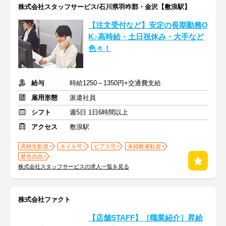
株式会社スタッフサービス/石川県羽咋郡・金沢【敷浪駅】
【注文受付など】安定の長期勤務O
K♪高時給・土日祝休み・大手など
色々！
給与
時給1250～1350円+交通費支給
雇用形態
派遣社員
シフト
週5日 1日6時間以上
アクセス
敷浪駅
高校生歓迎
ネイル可
ピアス可
未経験者歓迎
髪色自由
株式会社スタッフサービスの求人一覧を見る
株式会社ファクト
【店舗STAFF】［職業紹介］昇給