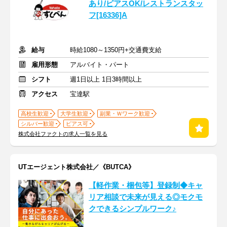
あり/ピアスOK/レストランスタッ
フ[16336]A
給与
時給1080～1350円+交通費支給
雇用形態
アルバイト・パート
シフト
週1日以上 1日3時間以上
アクセス
宝達駅
高校生歓迎
大学生歓迎
副業・Ｗワーク歓迎
シルバー歓迎
ピアス可
株式会社ファクトの求人一覧を見る
UTエージェント株式会社／《BUTCA》
【軽作業・梱包等】登録制◆キャ
リア相談で未来が見える◎モクモ
クできるシンプルワーク♪