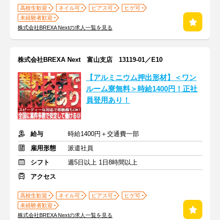
高校生歓迎
ネイル可
ピアス可
ヒゲ可
未経験者歓迎
株式会社BREXA Nextの求人一覧を見る
株式会社BREXA Next 富山支店 13119-01／E10
【アルミニウム押出形材】＜ワン
ルーム寮無料＞時給1400円！正社
員登用あり！
給与
時給1400円＋交通費一部
雇用形態
派遣社員
シフト
週5日以上 1日8時間以上
アクセス
高校生歓迎
ネイル可
ピアス可
ヒゲ可
未経験者歓迎
株式会社BREXA Nextの求人一覧を見る