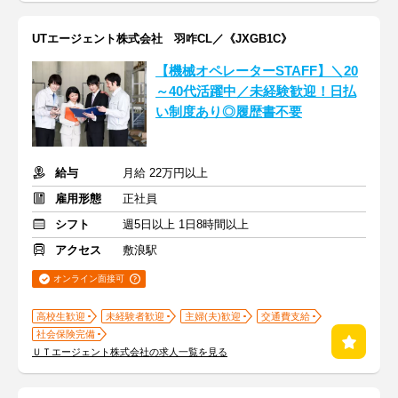
UTエージェント株式会社 羽咋CL／《JXGB1C》
【機械オペレーターSTAFF】＼20
～40代活躍中／未経験歓迎！日払
い制度あり◎履歴書不要
給与
月給 22万円以上
雇用形態
正社員
シフト
週5日以上 1日8時間以上
アクセス
敷浪駅
オンライン面接可
高校生歓迎
未経験者歓迎
主婦(夫)歓迎
交通費支給
社会保険完備
ＵＴエージェント株式会社の求人一覧を見る