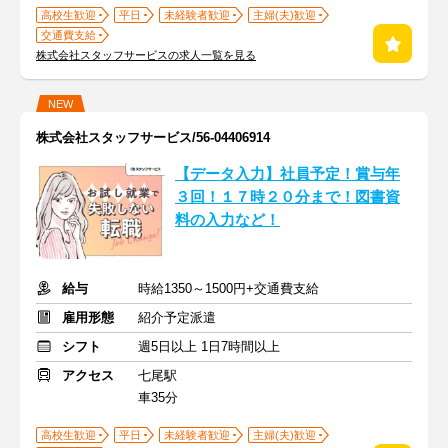
高校生歓迎
平日
未経験者歓迎
主婦(夫)歓迎
交通費支給
株式会社スタッフサービスの求人一覧を見る
NEW
株式会社スタッフサービス/56-04406914
【データ入力】社員予定！賞与年
３回！１７時２０分まで！図書資
料の入力など！
給与
時給1350～1500円+交通費支給
雇用形態
紹介予定派遣
シフト
週5日以上 1日7時間以上
アクセス
七尾駅
車35分
高校生歓迎
平日
未経験者歓迎
主婦(夫)歓迎