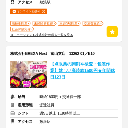
アクセス
敷浪駅
オンライン面接可
高校生歓迎
未経験者歓迎
主婦(夫)歓迎
交通費支給
社会保険完備
ＵＴエージェント株式会社の求人一覧を見る
株式会社BREXA Next 富山支店 13262-01／E10
【点眼薬の調剤や検査・包装作
業】嬉しい高時給1500円★年間休
日123日
給与
時給1500円＋交通費一部
雇用形態
派遣社員
シフト
週5日以上 1日8時間以上
アクセス
敷浪駅