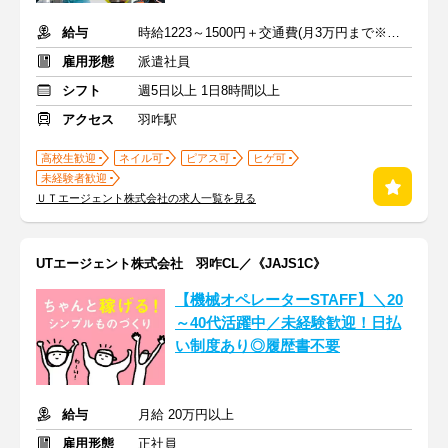
給与
時給1223～1500円＋交通費(月3万円まで※規定あり)
雇用形態
派遣社員
シフト
週5日以上 1日8時間以上
アクセス
羽咋駅
高校生歓迎
ネイル可
ピアス可
ヒゲ可
未経験者歓迎
ＵＴエージェント株式会社の求人一覧を見る
UTエージェント株式会社 羽咋CL／《JAJS1C》
【機械オペレーターSTAFF】＼20
～40代活躍中／未経験歓迎！日払
い制度あり◎履歴書不要
給与
月給 20万円以上
雇用形態
正社員