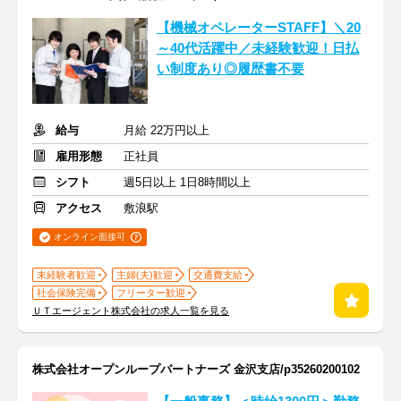
【機械オペレーターSTAFF】＼20
～40代活躍中／未経験歓迎！日払
い制度あり◎履歴書不要
給与
月給 22万円以上
雇用形態
正社員
シフト
週5日以上 1日8時間以上
アクセス
敷浪駅
オンライン面接可
未経験者歓迎
主婦(夫)歓迎
交通費支給
社会保険完備
フリーター歓迎
ＵＴエージェント株式会社の求人一覧を見る
株式会社オープンループパートナーズ 金沢支店/p35260200102