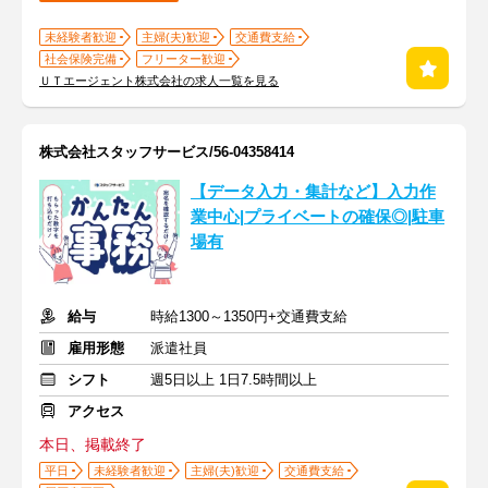
未経験者歓迎
主婦(夫)歓迎
交通費支給
社会保険完備
フリーター歓迎
ＵＴエージェント株式会社の求人一覧を見る
株式会社スタッフサービス/56-04358414
【データ入力・集計など】入力作
業中心|プライベートの確保◎|駐車
場有
給与
時給1300～1350円+交通費支給
雇用形態
派遣社員
シフト
週5日以上 1日7.5時間以上
アクセス
本日、掲載終了
平日
未経験者歓迎
主婦(夫)歓迎
交通費支給