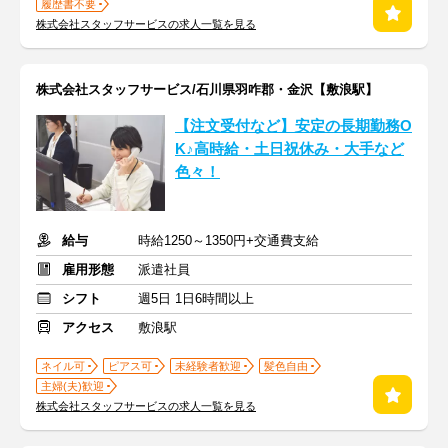
履歴書不要
株式会社スタッフサービスの求人一覧を見る
株式会社スタッフサービス/石川県羽咋郡・金沢【敷浪駅】
【注文受付など】安定の長期勤務O
K♪高時給・土日祝休み・大手など
色々！
給与
時給1250～1350円+交通費支給
雇用形態
派遣社員
シフト
週5日 1日6時間以上
アクセス
敷浪駅
ネイル可
ピアス可
未経験者歓迎
髪色自由
主婦(夫)歓迎
株式会社スタッフサービスの求人一覧を見る