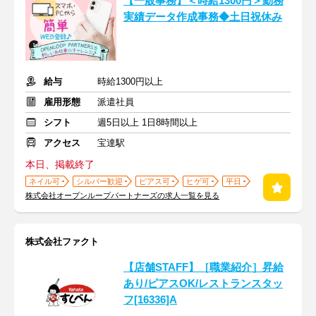
【一般事務】＜時給1300円＞勤務
実績データ作成事務◆土日祝休み
給与
時給1300円以上
雇用形態
派遣社員
シフト
週5日以上 1日8時間以上
アクセス
宝達駅
本日、掲載終了
ネイル可
シルバー歓迎
ピアス可
ヒゲ可
平日
株式会社オープンループパートナーズの求人一覧を見る
株式会社ファクト
【店舗STAFF】［職業紹介］昇給
あり/ピアスOK/レストランスタッ
フ[16336]A