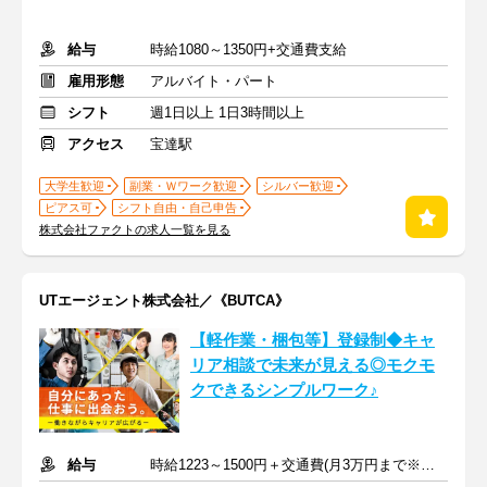
給与
時給1080～1350円+交通費支給
雇用形態
アルバイト・パート
シフト
週1日以上 1日3時間以上
アクセス
宝達駅
大学生歓迎
副業・Ｗワーク歓迎
シルバー歓迎
ピアス可
シフト自由・自己申告
株式会社ファクトの求人一覧を見る
UTエージェント株式会社／《BUTCA》
【軽作業・梱包等】登録制◆キャ
リア相談で未来が見える◎モクモ
クできるシンプルワーク♪
給与
時給1223～1500円＋交通費(月3万円まで※規定あり)