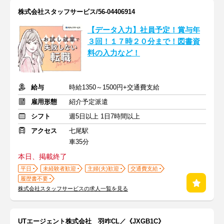
株式会社スタッフサービス/56-04406914
【データ入力】社員予定！賞与年
３回！１７時２０分まで！図書資
料の入力など！
給与
時給1350～1500円+交通費支給
雇用形態
紹介予定派遣
シフト
週5日以上 1日7時間以上
アクセス
七尾駅
車35分
本日、掲載終了
平日
未経験者歓迎
主婦(夫)歓迎
交通費支給
履歴書不要
株式会社スタッフサービスの求人一覧を見る
UTエージェント株式会社 羽咋CL／《JXGB1C》