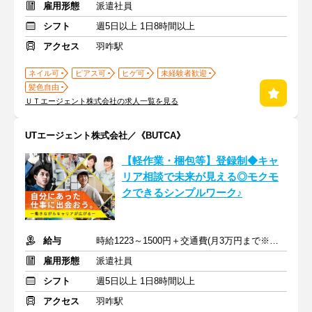
雇用形態
派遣社員
シフト
週5日以上 1日8時間以上
アクセス
羽咋駅
ネイル可
ピアス可
ヒゲ可
未経験者歓迎
髪色自由
ＵＴエージェント株式会社の求人一覧を見る
UTエージェント株式会社／《BUTCA》
【軽作業・梱包等】登録制◆キャ
リア相談で未来が見える◎モクモ
クできるシンプルワーク♪
給与
時給1223～1500円＋交通費(月3万円まで※規定あり)
雇用形態
派遣社員
シフト
週5日以上 1日8時間以上
アクセス
羽咋駅