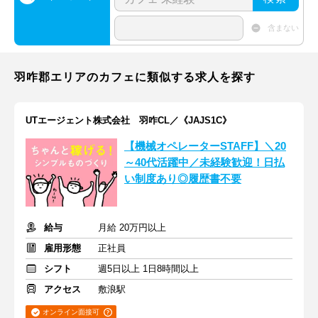
含まない
羽咋郡エリアのカフェに類似する求人を探す
UTエージェント株式会社 羽咋CL／《JAJS1C》
【機械オペレーターSTAFF】＼20
～40代活躍中／未経験歓迎！日払
い制度あり◎履歴書不要
給与
月給 20万円以上
雇用形態
正社員
シフト
週5日以上 1日8時間以上
アクセス
敷浪駅
オンライン面接可