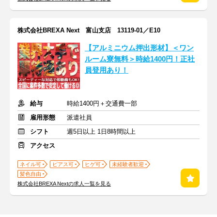
株式会社BREXA Next 富山支店 13119-01／E10
【アルミニウム押出形材】＜ワン
ルーム寮無料＞時給1400円！正社
員登用あり！
給与
時給1400円＋交通費一部
雇用形態
派遣社員
シフト
週5日以上 1日8時間以上
アクセス
ネイル可
ピアス可
ヒゲ可
未経験者歓迎
髪色自由
株式会社BREXA Nextの求人一覧を見る