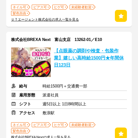
ネイル可
ピアス可
ヒゲ可
未経験者歓迎
髪色自由
ＵＴエージェント株式会社の求人一覧を見る
株式会社BREXA Next 富山支店 13262-01／E10
【点眼薬の調剤や検査・包装作
業】嬉しい高時給1500円★年間休
日123日
給与
時給1500円＋交通費一部
雇用形態
派遣社員
シフト
週5日以上 1日8時間以上
アクセス
敷浪駅
ネイル可
ピアス可
ヒゲ可
未経験者歓迎
髪色自由
株式会社BREXA Nextの求人一覧を見る