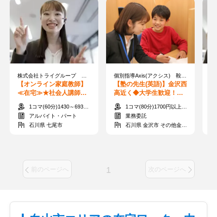
株式会社トライグループ ※勤務地：石川県七尾市
個別指導Axis(アクシス) 鞍月校 ［ワオ・コーポレーショングループ］
【オンライン家庭教師】
【塾の先生(英語)】金沢西
【
≪在宅≫★社会人講師募
高近く◆大学生歓迎！未
≪
集★すきま時間に60分か
経験でも安心＝保護者面
集
1コマ(60分)1430～6930円
1コマ(80分)1700円以上＋交通費
ら指導可能◎
談なし
ら
アルバイト・パート
業務委託
石川県 七尾市
石川県 金沢市 その他金沢市
1
前のページへ
次のページへ