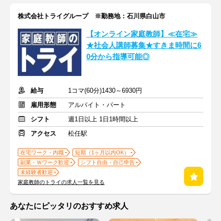
株式会社トライグループ ※勤務地：石川県白山市
【オンライン家庭教師】≪在宅≫
★社会人講師募集★すきま時間に6
0分から指導可能◎
給与
1コマ(60分)1430～6930円
雇用形態
アルバイト・パート
シフト
週1日以上 1日1時間以上
アクセス
松任駅
在宅ワーク・内職
短期（1ヶ月以内OK）
副業・Ｗワーク歓迎
シフト自由・自己申告
未経験者歓迎
家庭教師のトライの求人一覧を見る
あなたにピッタリのおすすめ求人