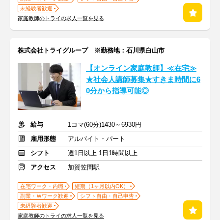
未経験者歓迎
家庭教師のトライの求人一覧を見る
株式会社トライグループ ※勤務地：石川県白山市
【オンライン家庭教師】≪在宅≫
★社会人講師募集★すきま時間に6
0分から指導可能◎
給与
1コマ(60分)1430～6930円
雇用形態
アルバイト・パート
シフト
週1日以上 1日1時間以上
アクセス
加賀笠間駅
在宅ワーク・内職
短期（1ヶ月以内OK）
副業・Ｗワーク歓迎
シフト自由・自己申告
未経験者歓迎
家庭教師のトライの求人一覧を見る