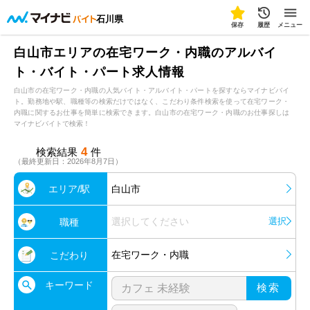
石川県
保存
履歴
メニュー
白山市エリアの在宅ワーク・内職のアルバイ
ト・バイト・パート求人情報
白山市の在宅ワーク・内職の人気バイト・アルバイト・パートを探すならマイナビバイ
ト。勤務地や駅、職種等の検索だけではなく、こだわり条件検索を使って在宅ワーク・
内職に関するお仕事を簡単に検索できます。白山市の在宅ワーク・内職のお仕事探しは
マイナビバイトで検索！
4
検索結果
件
（最終更新日：2026年8月7日）
エリア/駅
白山市
選択してください
選択
職種
在宅ワーク・内職
こだわり
キーワード
検索