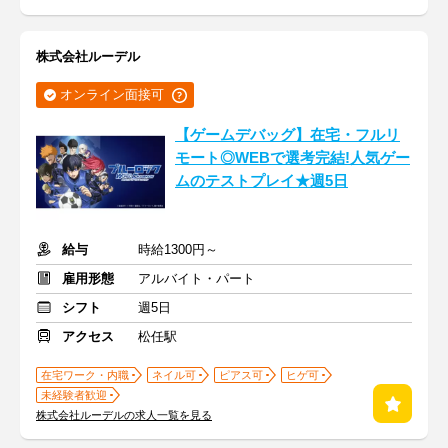
株式会社ルーデル
オンライン面接可
【ゲームデバッグ】在宅・フルリ
モート◎WEBで選考完結!人気ゲー
ムのテストプレイ★週5日
給与
時給1300円～
雇用形態
アルバイト・パート
シフト
週5日
アクセス
松任駅
在宅ワーク・内職
ネイル可
ピアス可
ヒゲ可
未経験者歓迎
株式会社ルーデルの求人一覧を見る