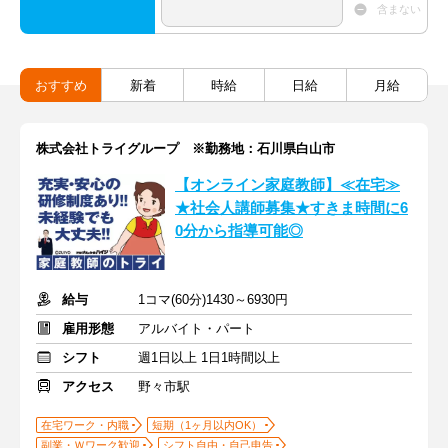
含まない
おすすめ
新着
時給
日給
月給
株式会社トライグループ ※勤務地：石川県白山市
【オンライン家庭教師】≪在宅≫
★社会人講師募集★すきま時間に6
0分から指導可能◎
給与
1コマ(60分)1430～6930円
雇用形態
アルバイト・パート
シフト
週1日以上 1日1時間以上
アクセス
野々市駅
在宅ワーク・内職
短期（1ヶ月以内OK）
副業・Ｗワーク歓迎
シフト自由・自己申告