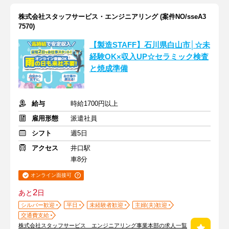
株式会社スタッフサービス・エンジニアリング (案件NO/sseA3
7570)
【製造STAFF】石川県白山市│☆未
経験OK×収入UP☆セラミック検査
と焼成準備
給与
時給1700円以上
雇用形態
派遣社員
シフト
週5日
アクセス
井口駅
車8分
オンライン面接可
2
あと
日
シルバー歓迎
平日
未経験者歓迎
主婦(夫)歓迎
交通費支給
株式会社スタッフサービス エンジニアリング事業本部の求人一覧