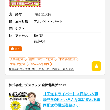
給与
時給 1100円
雇用形態
アルバイト・パート
シフト
アクセス
松任駅
徒歩4分
急募
大学生歓迎
副業・Ｗワーク歓迎
未経験者歓迎
主婦(夫)歓迎
駅から5分以内
株式会社プレナス（ほっともっと）の求人一覧を見る
株式会社アズスタッフ 金沢営業所/dd45
【回送ドライバー】＜日払い＆職
場見学OK＞いろんな車に乗れる車
両配送◎電話登録OK！