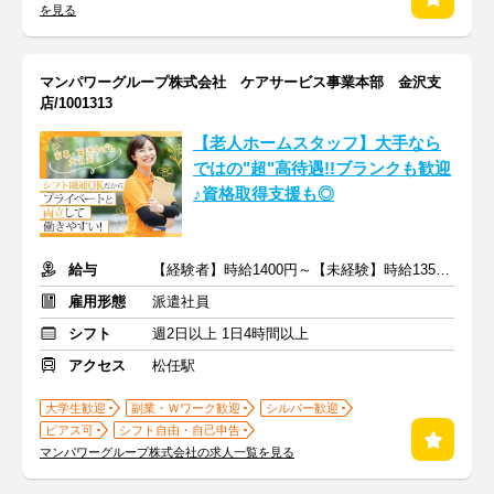
を見る
マンパワーグループ株式会社 ケアサービス事業本部 金沢支
店/1001313
【老人ホームスタッフ】大手なら
ではの"超"高待遇!!ブランクも歓迎
♪資格取得支援も◎
給与
【経験者】時給1400円～【未経験】時給1350円～ ※交通費全額
雇用形態
派遣社員
シフト
週2日以上 1日4時間以上
アクセス
松任駅
大学生歓迎
副業・Ｗワーク歓迎
シルバー歓迎
ピアス可
シフト自由・自己申告
マンパワーグループ株式会社の求人一覧を見る