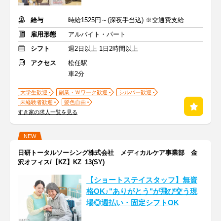
給与
時給1525円～(深夜手当込) ※交通費支給
雇用形態
アルバイト・パート
シフト
週2日以上 1日2時間以上
アクセス
松任駅
車2分
大学生歓迎
副業・Ｗワーク歓迎
シルバー歓迎
未経験者歓迎
髪色自由
すき家の求人一覧を見る
NEW
日研トータルソーシング株式会社 メディカルケア事業部 金
沢オフィス/【KZ】KZ_13(SY)
【ショートステイスタッフ】無資
格OK♪"ありがとう"が飛び交う現
場◎週払い・固定シフトOK