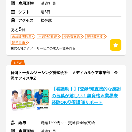
雇用形態
派遣社員
シフト
週5日
アクセス
松任駅
5
あと
日
未経験者歓迎
主婦(夫)歓迎
交通費支給
履歴書不要
髪型自由
株式会社テクノ・サービスの求人一覧を見る
NEW
日研トータルソーシング株式会社 メディカルケア事業部 金
沢オフィス/KZ
【看護助手】[登録制]直接的な感謝
の言葉が嬉しい！無資格＆業界未
経験OK◎看護師サポート
給与
時給1200円～＋交通費全額支給
雇用形態
派遣社員