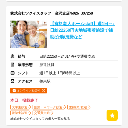
株式会社ツクイスタッフ 金沢支店/6026_397258
【有料老人ホームstaff】週1日～♪
日給22250円★地域密着施設で補
助/介助/清掃など
給与
日給22250～24314円+交通費支給
雇用形態
派遣社員
シフト
週1日以上 1日8時間以上
アクセス
鶴来駅
オンライン面接可
本日、掲載終了
大学生歓迎
副業・Ｗワーク歓迎
主婦(夫)歓迎
留学生歓迎
交通費支給
株式会社ツクイスタッフの求人一覧を見る