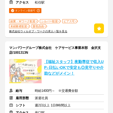
アクセス
松任駅
オンライン面接可
副業・Ｗワーク歓迎
シルバー歓迎
ピアス可
未経験者歓迎
髪色自由
株式会社ウィルオブ・ワークの求人一覧を見る
マンパワーグループ株式会社 ケアサービス事業本部 金沢支
店/1001313N
【福祉スタッフ】夜勤専従で収入U
P♪日払いOKで安定も◎見守りや介
助などがメイン！
給与
時給1400円～ ※交通費全額
雇用形態
派遣社員
シフト
週2日以上 1日8時間以上
アクセス
井口駅