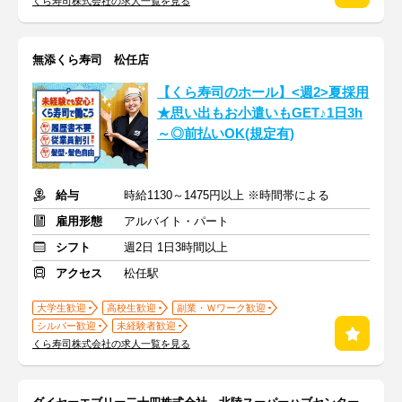
くら寿司株式会社の求人一覧を見る
無添くら寿司 松任店
【くら寿司のホール】<週2>夏採用
★思い出もお小遣いもGET♪1日3h
～◎前払いOK(規定有)
給与
時給1130～1475円以上 ※時間帯による
雇用形態
アルバイト・パート
シフト
週2日 1日3時間以上
アクセス
松任駅
大学生歓迎
高校生歓迎
副業・Ｗワーク歓迎
シルバー歓迎
未経験者歓迎
くら寿司株式会社の求人一覧を見る