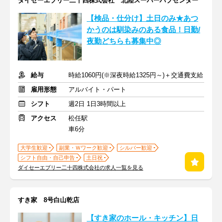
ダイセーエブリー二十四株式会社 北陸スーパーハブセンター
【検品・仕分け】土日のみ★あつ
かうのは馴染みのある食品！日勤/
夜勤どちらも募集中◎
給与
時給1060円(※深夜時給1325円～)＋交通費支給
雇用形態
アルバイト・パート
シフト
週2日 1日3時間以上
アクセス
松任駅
車6分
大学生歓迎
副業・Ｗワーク歓迎
シルバー歓迎
シフト自由・自己申告
土日祝
ダイセーエブリー二十四株式会社の求人一覧を見る
すき家 8号白山乾店
【すき家のホール・キッチン】日