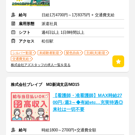
給与
日給1万4700円～1万8375円 + 交通費支給
雇用形態
派遣社員
シフト
週4日以上 1日8時間以上
アクセス
松任駅
シルバー歓迎
未経験者歓迎
髪色自由
主婦(夫)歓迎
交通費支給
株式会社アズスタッフの求人一覧を見る
株式会社ブレイブ MD新潟支店/MD15
【看護師・准看護師】MAX時給27
00円♪週3～◆有給etc…充実待遇◎
来社は一切不要
給与
時給1800～2700円+交通費全額