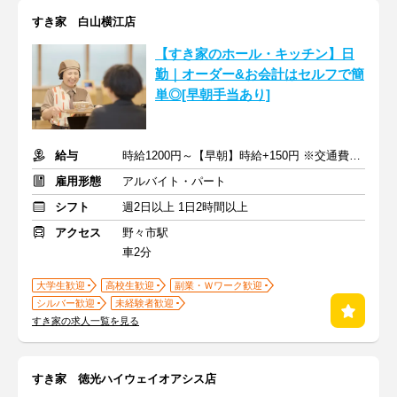
すき家 白山横江店
【すき家のホール・キッチン】日
勤｜オーダー&お会計はセルフで簡
単◎[早朝手当あり]
給与
時給1200円～【早朝】時給+150円 ※交通費支給
雇用形態
アルバイト・パート
シフト
週2日以上 1日2時間以上
アクセス
野々市駅
車2分
大学生歓迎
高校生歓迎
副業・Ｗワーク歓迎
シルバー歓迎
未経験者歓迎
すき家の求人一覧を見る
すき家 徳光ハイウェイオアシス店