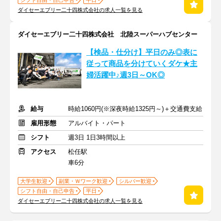
シフト自由・自己申告
平日
ダイセーエブリー二十四株式会社の求人一覧を見る
ダイセーエブリー二十四株式会社 北陸スーパーハブセンター
【検品・仕分け】平日のみ◎表に
従って商品を分けていくダケ★主
婦活躍中♪週3日～OK◎
給与
時給1060円(※深夜時給1325円～)＋交通費支給
雇用形態
アルバイト・パート
シフト
週3日 1日3時間以上
アクセス
松任駅
車6分
大学生歓迎
副業・Ｗワーク歓迎
シルバー歓迎
シフト自由・自己申告
平日
ダイセーエブリー二十四株式会社の求人一覧を見る