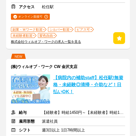
アクセス
松任駅
オンライン面接可
副業・Ｗワーク歓迎
シルバー歓迎
ピアス可
未経験者歓迎
髪色自由
株式会社ウィルオブ・ワークの求人一覧を見る
NEW
(株)ウィルオブ・ワーク CW 金沢支店
【病院内の補助staff】松任駅!無資
格・未経験◎清掃・介助など！日
払いOK！
給与
【経験者】時給1450円～【未経験者】時給1350円～ ＋交通費
雇用形態
派遣社員
シフト
週3日以上 1日7時間以上