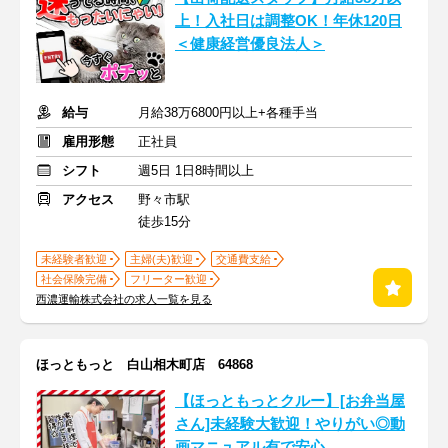
上！入社日は調整OK！年休120日
＜健康経営優良法人＞
給与
月給38万6800円以上+各種手当
雇用形態
正社員
シフト
週5日 1日8時間以上
アクセス
野々市駅
徒歩15分
未経験者歓迎
主婦(夫)歓迎
交通費支給
社会保険完備
フリーター歓迎
西濃運輸株式会社の求人一覧を見る
ほっともっと 白山相木町店 64868
【ほっともっとクルー】[お弁当屋
さん]未経験大歓迎！やりがい◎動
画マニュアル有で安心