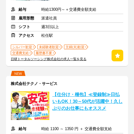
給与
時給1300円～＋交通費全額支給
雇用形態
派遣社員
シフト
週3日以上
アクセス
松任駅
シルバー歓迎
未経験者歓迎
主婦(夫)歓迎
交通費支給
履歴書不要
日研トータルソーシング株式会社の求人一覧を見る
NEW
株式会社テクノ・サービス
【仕分け・梱包】≪登録制≫日払
いもOK！30～50代が活躍中！久し
ぶりのお仕事にもオススメ
給与
時給 1100 ～ 1350 円 ＋ 交通費全額支給