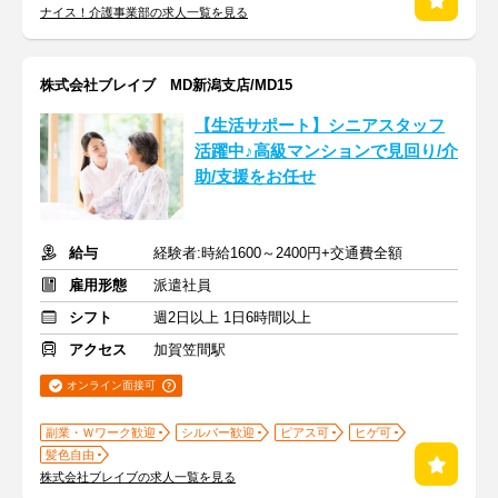
ナイス！介護事業部の求人一覧を見る
株式会社ブレイブ MD新潟支店/MD15
【生活サポート】シニアスタッフ
活躍中♪高級マンションで見回り/介
助/支援をお任せ
給与
経験者:時給1600～2400円+交通費全額
雇用形態
派遣社員
シフト
週2日以上 1日6時間以上
アクセス
加賀笠間駅
オンライン面接可
副業・Ｗワーク歓迎
シルバー歓迎
ピアス可
ヒゲ可
髪色自由
株式会社ブレイブの求人一覧を見る