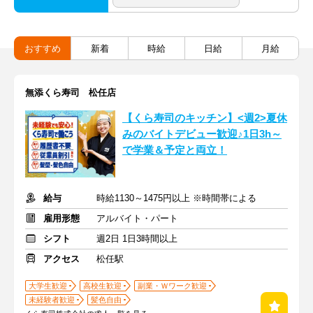
おすすめ
新着
時給
日給
月給
無添くら寿司 松任店
【くら寿司のキッチン】<週2>夏休
みのバイトデビュー歓迎♪1日3h～
で学業＆予定と両立！
給与
時給1130～1475円以上 ※時間帯による
雇用形態
アルバイト・パート
シフト
週2日 1日3時間以上
アクセス
松任駅
大学生歓迎
高校生歓迎
副業・Ｗワーク歓迎
未経験者歓迎
髪色自由