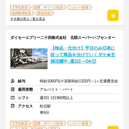
大学生歓迎
副業・Ｗワーク歓迎
シルバー歓迎
未経験者歓迎
髪色自由
すき家の求人一覧を見る
ダイセーエブリー二十四株式会社 北陸スーパーハブセンター
【検品・仕分け】平日のみ◎表に
従って商品を分けていくダケ★主
婦活躍中♪週3日～OK◎
給与
時給1060円(※深夜時給1325円～)＋交通費支給
雇用形態
アルバイト・パート
シフト
週3日 1日3時間以上
アクセス
松任駅
車6分
大学生歓迎
副業・Ｗワーク歓迎
シルバー歓迎