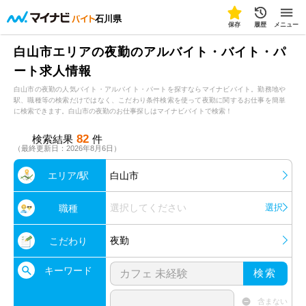
石川県
保存
履歴
メニュー
白山市エリアの夜勤のアルバイト・バイト・パ
ート求人情報
白山市の夜勤の人気バイト・アルバイト・パートを探すならマイナビバイト。勤務地や
駅、職種等の検索だけではなく、こだわり条件検索を使って夜勤に関するお仕事を簡単
に検索できます。白山市の夜勤のお仕事探しはマイナビバイトで検索！
82
検索結果
件
（最終更新日：2026年8月6日）
エリア/駅
白山市
選択してください
選択
職種
夜勤
こだわり
キーワード
検索
含まない