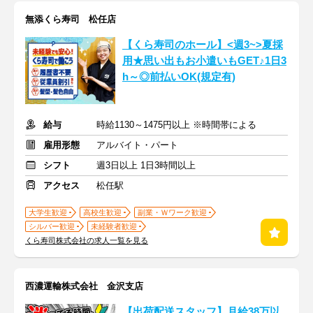
無添くら寿司 松任店
【くら寿司のホール】<週3~>夏採
用★思い出もお小遣いもGET♪1日3
h～◎前払いOK(規定有)
給与
時給1130～1475円以上 ※時間帯による
雇用形態
アルバイト・パート
シフト
週3日以上 1日3時間以上
アクセス
松任駅
大学生歓迎
高校生歓迎
副業・Ｗワーク歓迎
シルバー歓迎
未経験者歓迎
くら寿司株式会社の求人一覧を見る
西濃運輸株式会社 金沢支店
【出荷配送スタッフ】月給38万以