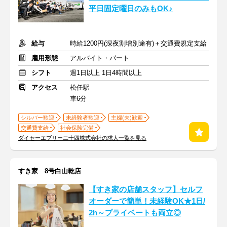
平日固定曜日のみもOK♪
給与
時給1200円(深夜割増別途有)＋交通費規定支給
雇用形態
アルバイト・パート
シフト
週1日以上 1日4時間以上
アクセス
松任駅
車6分
シルバー歓迎
未経験者歓迎
主婦(夫)歓迎
交通費支給
社会保険完備
ダイセーエブリー二十四株式会社の求人一覧を見る
すき家 8号白山乾店
【すき家の店舗スタッフ】セルフ
オーダーで簡単！未経験OK★1日/
2h～プライベートも両立◎