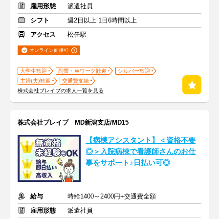
雇用形態
派遣社員
シフト
週2日以上 1日6時間以上
アクセス
松任駅
オンライン面接可
大学生歓迎
副業・Ｗワーク歓迎
シルバー歓迎
主婦(夫)歓迎
交通費支給
株式会社ブレイブの求人一覧を見る
株式会社ブレイブ MD新潟支店/MD15
【病棟アシスタント】＜資格不要
◎＞入院病棟で看護師さんのお仕
事をサポート♪日払い可◎
給与
時給1400～2400円+交通費全額
雇用形態
派遣社員