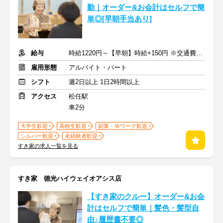
勤｜オーダー&お会計はセルフで簡
単◎[早朝手当あり]
給与
時給1220円～【早朝】時給+150円 ※交通費支給
雇用形態
アルバイト・パート
シフト
週2日以上 1日2時間以上
アクセス
松任駅
車2分
大学生歓迎
高校生歓迎
副業・Ｗワーク歓迎
シルバー歓迎
未経験者歓迎
すき家の求人一覧を見る
すき家 徳光ハイウェイオアシス店
【すき家のクルー】オーダー&お会
計はセルフで簡単｜髪色・髪型自
由♪履歴書不要◎