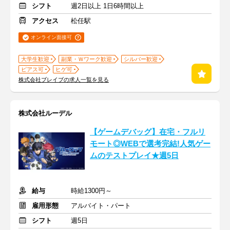
シフト
週2日以上 1日6時間以上
アクセス
松任駅
オンライン面接可
大学生歓迎
副業・Ｗワーク歓迎
シルバー歓迎
ピアス可
ヒゲ可
株式会社ブレイブの求人一覧を見る
株式会社ルーデル
【ゲームデバッグ】在宅・フルリ
モート◎WEBで選考完結!人気ゲー
ムのテストプレイ★週5日
給与
時給1300円～
雇用形態
アルバイト・パート
シフト
週5日