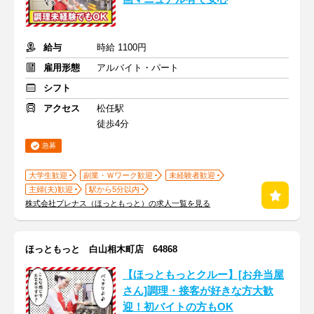
給与
時給 1100円
雇用形態
アルバイト・パート
シフト
アクセス
松任駅
徒歩4分
急募
大学生歓迎
副業・Ｗワーク歓迎
未経験者歓迎
主婦(夫)歓迎
駅から5分以内
株式会社プレナス（ほっともっと）の求人一覧を見る
ほっともっと 白山相木町店 64868
【ほっともっとクルー】[お弁当屋
さん]調理・接客が好きな方大歓
迎！初バイトの方もOK