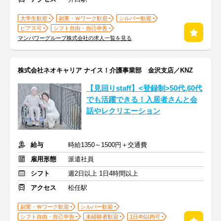
大学生歓迎
副業・Ｗワーク歓迎
シルバー歓迎
ピアス可
シフト自由・自己申告
マンパワーグループ株式会社の求人一覧を見る
株式会社ネオキャリア ナイス！介護事業部 金沢支店／KNZ
【見回りstaff】<登録制>50代,60代
でも活躍できる！入居者さんと会
話やレクリエーション
給与
時給1350～1500円＋交通費
雇用形態
派遣社員
シフト
週2日以上 1日4時間以上
アクセス
松任駅
副業・Ｗワーク歓迎
シルバー歓迎
シフト自由・自己申告
未経験者歓迎
1日4h以内可