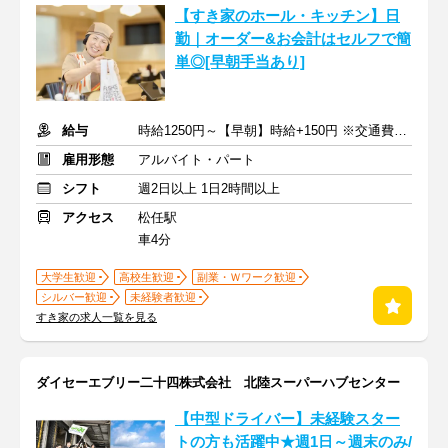
【すき家のホール・キッチン】日
勤｜オーダー&お会計はセルフで簡
単◎[早朝手当あり]
給与
時給1250円～【早朝】時給+150円 ※交通費支給
雇用形態
アルバイト・パート
シフト
週2日以上 1日2時間以上
アクセス
松任駅
車4分
大学生歓迎
高校生歓迎
副業・Ｗワーク歓迎
シルバー歓迎
未経験者歓迎
すき家の求人一覧を見る
ダイセーエブリー二十四株式会社 北陸スーパーハブセンター
【中型ドライバー】未経験スター
トの方も活躍中★週1日～週末のみ/