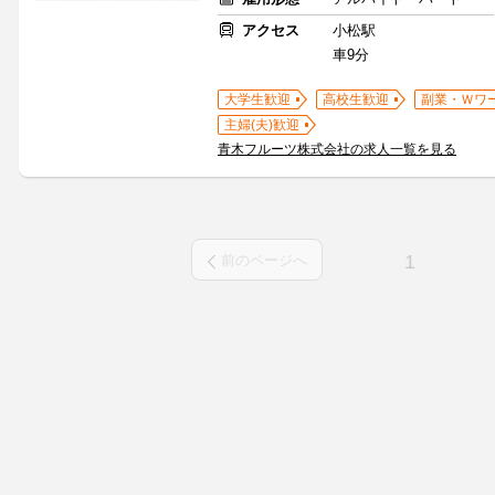
アクセス
小松駅
車9分
大学生歓迎
高校生歓迎
副業・Ｗワ
主婦(夫)歓迎
青木フルーツ株式会社の求人一覧を見る
1
前のページへ