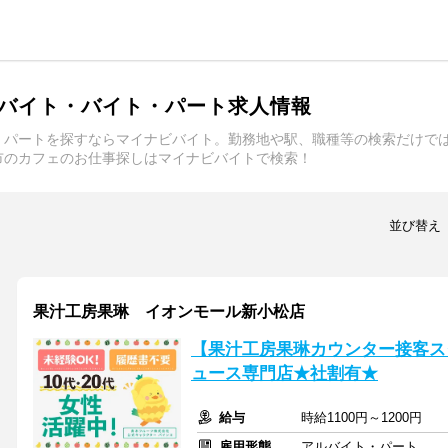
バイト・バイト・パート求人情報
・パートを探すならマイナビバイト。勤務地や駅、職種等の検索だけで
市のカフェのお仕事探しはマイナビバイトで検索！
並び替え
果汁工房果琳 イオンモール新小松店
【果汁工房果琳カウンター接客ス
ュース専門店★社割有★
給与
時給1100円～1200円
雇用形態
アルバイト・パート