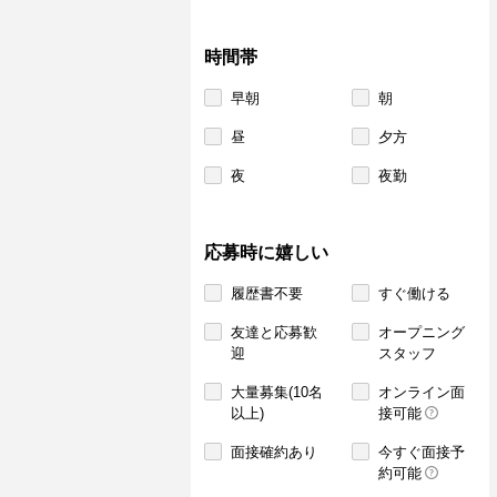
時間帯
早朝
朝
昼
夕方
夜
夜勤
応募時に嬉しい
履歴書不要
すぐ働ける
友達と応募歓
オープニング
迎
スタッフ
大量募集(10名
オンライン面
以上)
接可能
面接確約あり
今すぐ面接予
約可能