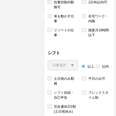
扶養控除内勤
1日4h以内可
務可
体を動かす仕
在宅ワーク・
事
内職
リゾートの仕
残業月10時間
事
以下
シフト
以上
以内
土日祝のみ勤
平日のみ可
務
シフト自由・
フレックスタ
自己申告
イム制
完全週休2日制
(土日祝休み)