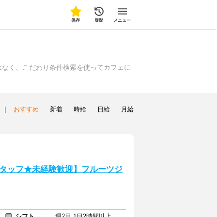
保存
履歴
メニュー
はなく、こだわり条件検索を使ってカフェに
|
おすすめ
新着
時給
日給
月給
タッフ★未経験歓迎】フルーツジ
シフト
週2日 1日2時間以上