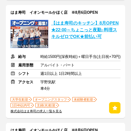
はま寿司 イオンモールかほく店 ※8月6日OPEN
【はま寿司のキッチン】8月OPEN
★22:00～ちょこっと夜勤♪料理ス
キルゼロでOK★前払い可
給与
時給1500円(深夜時給)＋曜日手当(土日祝+70円)
雇用形態
アルバイト・パート
シフト
週1日以上 1日2時間以上
アクセス
宇野気駅
車4分
大学生歓迎
オープニングスタッフ
未経験者歓迎
1日4h以内可
主婦(夫)歓迎
株式会社はま寿司の求人一覧を見る
はま寿司 イオンモールかほく店 ※8月6日OPEN