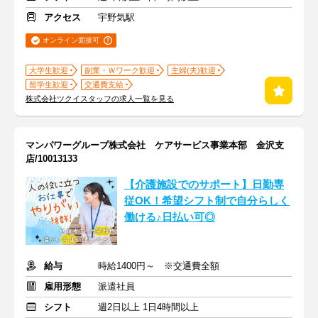
アクセス
宇野気駅
オンライン面接可
大学生歓迎
副業・Ｗワーク歓迎
主婦(夫)歓迎
留学生歓迎
交通費支給
株式会社ツクイスタッフの求人一覧を見る
マンパワーグループ株式会社 ケアサービス事業本部 金沢支
店/10013133
【介護施設でのサポート】日勤専
従OK！希望シフト制で自分らしく
働ける♪日払い可◎
給与
時給1400円～ ※交通費全額
雇用形態
派遣社員
シフト
週2日以上 1日4時間以上