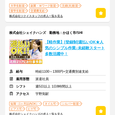
大学生歓迎
副業・Ｗワーク歓迎
主婦(夫)歓迎
留学生歓迎
交通費支給
株式会社ツクイスタッフの求人一覧を見る
株式会社シェイクハンズ 勤務地：かほく市/SHI
【軽作業】[登録制]週払いOK★人
気のシンプル作業♪未経験スタート
多数活躍中！
給与
時給1100～1300円+交通費別途支給
雇用形態
派遣社員
シフト
週5日以上 1日8時間以上
アクセス
宇野気駅
短期（1ヶ月以内OK）
ネイル可
シルバー歓迎
ピアス可
ヒゲ可
株式会社シェイクハンズの求人一覧を見る