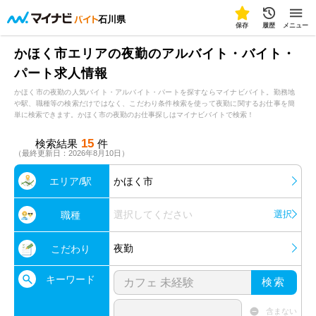
石川県
保存
履歴
メニュー
かほく市エリアの夜勤のアルバイト・バイト・
パート求人情報
かほく市の夜勤の人気バイト・アルバイト・パートを探すならマイナビバイト。勤務地
や駅、職種等の検索だけではなく、こだわり条件検索を使って夜勤に関するお仕事を簡
単に検索できます。かほく市の夜勤のお仕事探しはマイナビバイトで検索！
15
検索結果
件
（最終更新日：2026年8月10日）
エリア/駅
かほく市
選択してください
選択
職種
夜勤
こだわり
キーワード
検索
含まない