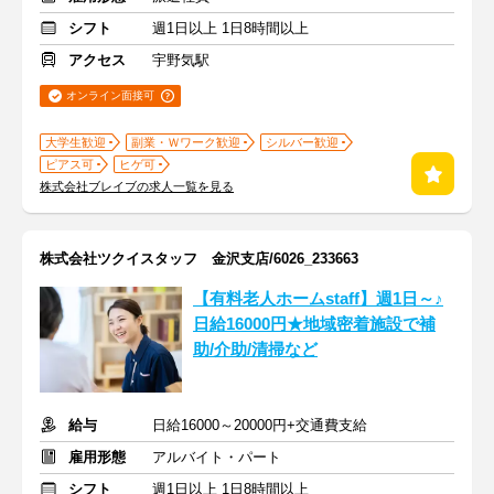
シフト
週1日以上 1日8時間以上
アクセス
宇野気駅
オンライン面接可
大学生歓迎
副業・Ｗワーク歓迎
シルバー歓迎
ピアス可
ヒゲ可
株式会社ブレイブの求人一覧を見る
株式会社ツクイスタッフ 金沢支店/6026_233663
【有料老人ホームstaff】週1日～♪
日給16000円★地域密着施設で補
助/介助/清掃など
給与
日給16000～20000円+交通費支給
雇用形態
アルバイト・パート
シフト
週1日以上 1日8時間以上