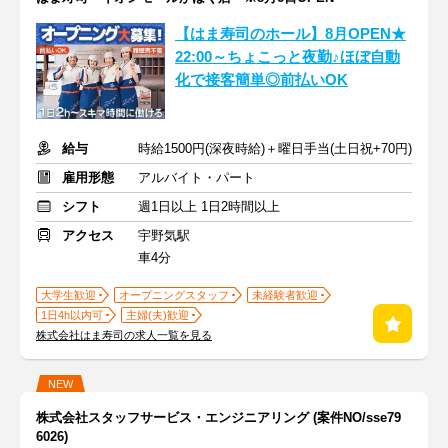
【はま寿司のホール】8月OPEN★
22:00～ちょこっと夜勤♪ほぼ自動
化で接客簡単◎前払いOK
給与
時給1500円(深夜時給)＋曜日手当(土日祝+70円)
雇用形態
アルバイト・パート
シフト
週1日以上 1日2時間以上
アクセス
宇野気駅
車4分
大学生歓迎
オープニングスタッフ
未経験者歓迎
1日4h以内可
主婦(夫)歓迎
株式会社はま寿司の求人一覧を見る
NEW
株式会社スタッフサービス・エンジニアリング (案件NO/sse79
6026)