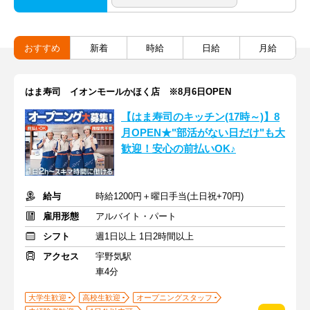
おすすめ
新着
時給
日給
月給
はま寿司 イオンモールかほく店 ※8月6日OPEN
【はま寿司のキッチン(17時～)】8
月OPEN★"部活がない日だけ"も大
歓迎！安心の前払いOK♪
給与
時給1200円＋曜日手当(土日祝+70円)
雇用形態
アルバイト・パート
シフト
週1日以上 1日2時間以上
アクセス
宇野気駅
車4分
大学生歓迎
高校生歓迎
オープニングスタッフ