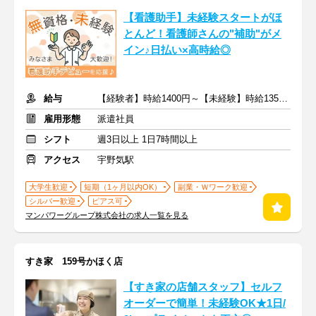
【看護助手】未経験スタートがほ
とんど！看護師さんの"補助"がメ
イン♪日払い×高時給◎
給与
【経験者】時給1400円～【未経験】時給1350円～ ※交通費全額
雇用形態
派遣社員
シフト
週3日以上 1日7時間以上
アクセス
宇野気駅
大学生歓迎
短期（1ヶ月以内OK）
副業・Ｗワーク歓迎
シルバー歓迎
ピアス可
マンパワーグループ株式会社の求人一覧を見る
すき家 159号かほく店
【すき家の店舗スタッフ】セルフ
オーダーで簡単！未経験OK★1日/