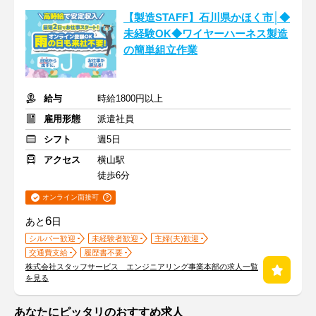
【製造STAFF】石川県かほく市│◆
未経験OK◆ワイヤーハーネス製造
の簡単組立作業
給与
時給1800円以上
雇用形態
派遣社員
シフト
週5日
アクセス
横山駅
徒歩6分
オンライン面接可
6
あと
日
シルバー歓迎
未経験者歓迎
主婦(夫)歓迎
交通費支給
履歴書不要
株式会社スタッフサービス エンジニアリング事業本部の求人一覧
を見る
あなたにピッタリのおすすめ求人