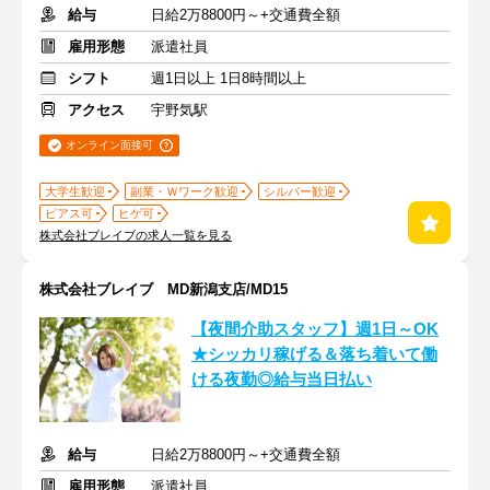
給与
日給2万8800円～+交通費全額
雇用形態
派遣社員
シフト
週1日以上 1日8時間以上
アクセス
宇野気駅
オンライン面接可
大学生歓迎
副業・Ｗワーク歓迎
シルバー歓迎
ピアス可
ヒゲ可
株式会社ブレイブの求人一覧を見る
株式会社ブレイブ MD新潟支店/MD15
【夜間介助スタッフ】週1日～OK
★シッカリ稼げる＆落ち着いて働
ける夜勤◎給与当日払い
給与
日給2万8800円～+交通費全額
雇用形態
派遣社員