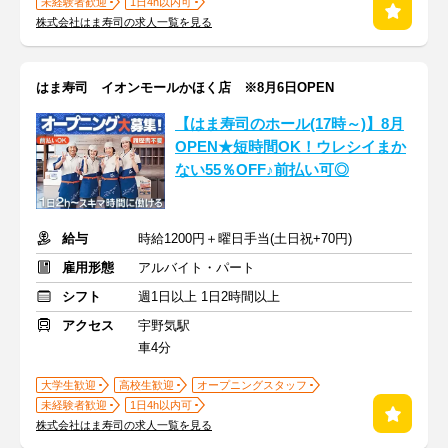
未経験者歓迎
1日4h以内可
株式会社はま寿司の求人一覧を見る
はま寿司 イオンモールかほく店 ※8月6日OPEN
【はま寿司のホール(17時～)】8月
OPEN★短時間OK！ウレシイまか
ない55％OFF♪前払い可◎
給与
時給1200円＋曜日手当(土日祝+70円)
雇用形態
アルバイト・パート
シフト
週1日以上 1日2時間以上
アクセス
宇野気駅
車4分
大学生歓迎
高校生歓迎
オープニングスタッフ
未経験者歓迎
1日4h以内可
株式会社はま寿司の求人一覧を見る