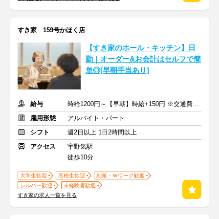
すき家 159号かほく店
【すき家のホール・キッチン】日
勤｜オーダー&お会計はセルフで簡
単◎[早朝手当あり]
給与
時給1200円～【早朝】時給+150円 ※交通費支給
雇用形態
アルバイト・パート
シフト
週2日以上 1日2時間以上
アクセス
宇野気駅
徒歩10分
大学生歓迎
高校生歓迎
副業・Ｗワーク歓迎
シルバー歓迎
未経験者歓迎
すき家の求人一覧を見る