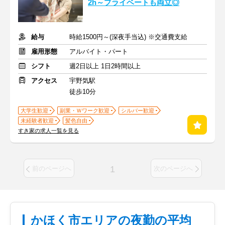
2h～プライベートも両立◎
給与
時給1500円～(深夜手当込) ※交通費支給
雇用形態
アルバイト・パート
シフト
週2日以上 1日2時間以上
アクセス
宇野気駅
徒歩10分
大学生歓迎
副業・Ｗワーク歓迎
シルバー歓迎
未経験者歓迎
髪色自由
すき家の求人一覧を見る
1
前のページへ
次のページへ
かほく市エリアの夜勤の平均