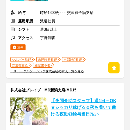
給与
時給1300円～＋交通費全額支給
雇用形態
派遣社員
シフト
週3日以上
アクセス
宇野気駅
急募
シルバー歓迎
未経験者歓迎
主婦(夫)歓迎
交通費支給
履歴書不要
日研トータルソーシング株式会社の求人一覧を見る
株式会社ブレイブ MD新潟支店/MD15
【夜間介助スタッフ】週1日～OK
★シッカリ稼げる＆落ち着いて働
ける夜勤◎給与当日払い