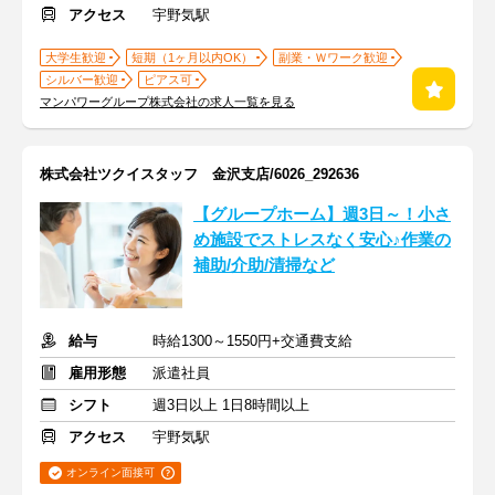
アクセス
宇野気駅
大学生歓迎
短期（1ヶ月以内OK）
副業・Ｗワーク歓迎
シルバー歓迎
ピアス可
マンパワーグループ株式会社の求人一覧を見る
株式会社ツクイスタッフ 金沢支店/6026_292636
【グループホーム】週3日～！小さ
め施設でストレスなく安心♪作業の
補助/介助/清掃など
給与
時給1300～1550円+交通費支給
雇用形態
派遣社員
シフト
週3日以上 1日8時間以上
アクセス
宇野気駅
オンライン面接可