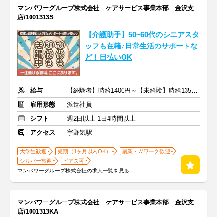
マンパワーグループ株式会社 ケアサービス事業本部 金沢支
店/1001313S
【介護助手】50~60代のシニアスタ
ッフも在籍♪日常生活のサポートな
ど！日払いOK
給与
【経験者】時給1400円～【未経験】時給1350円～ ※交通費全額
雇用形態
派遣社員
シフト
週2日以上 1日4時間以上
アクセス
宇野気駅
大学生歓迎
短期（1ヶ月以内OK）
副業・Ｗワーク歓迎
シルバー歓迎
ピアス可
マンパワーグループ株式会社の求人一覧を見る
マンパワーグループ株式会社 ケアサービス事業本部 金沢支
店/1001313KA