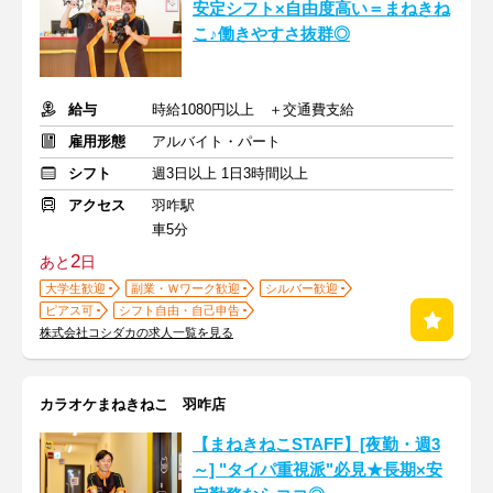
安定シフト×自由度高い＝まねきね
こ♪働きやすさ抜群◎
給与
時給1080円以上 ＋交通費支給
雇用形態
アルバイト・パート
シフト
週3日以上 1日3時間以上
アクセス
羽咋駅
車5分
2
あと
日
大学生歓迎
副業・Ｗワーク歓迎
シルバー歓迎
ピアス可
シフト自由・自己申告
株式会社コシダカの求人一覧を見る
カラオケまねきねこ 羽咋店
【まねきねこSTAFF】[夜勤・週3
～] "タイパ重視派"必見★長期×安