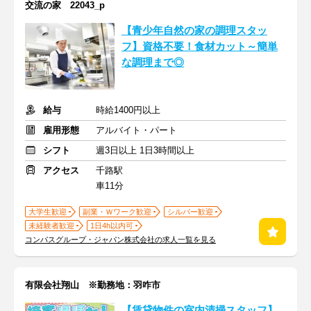
交流の家 22043_p
【青少年自然の家の調理スタッ
フ】資格不要！食材カット～簡単
な調理まで◎
給与
時給1400円以上
雇用形態
アルバイト・パート
シフト
週3日以上 1日3時間以上
アクセス
千路駅
車11分
大学生歓迎
副業・Ｗワーク歓迎
シルバー歓迎
未経験者歓迎
1日4h以内可
コンパスグループ・ジャパン株式会社の求人一覧を見る
有限会社翔山 ※勤務地：羽咋市
【賃貸物件の室内清掃スタッフ】