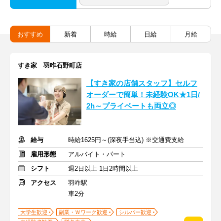
おすすめ
新着
時給
日給
月給
すき家 羽咋石野町店
【すき家の店舗スタッフ】セルフ
オーダーで簡単！未経験OK★1日/
2h～プライベートも両立◎
給与
時給1625円～(深夜手当込) ※交通費支給
雇用形態
アルバイト・パート
シフト
週2日以上 1日2時間以上
アクセス
羽咋駅
車2分
大学生歓迎
副業・Ｗワーク歓迎
シルバー歓迎