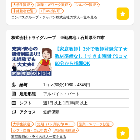
大学生歓迎
副業・Ｗワーク歓迎
シルバー歓迎
未経験者歓迎
1日4h以内可
コンパスグループ・ジャパン株式会社の求人一覧を見る
株式会社トライグループ ※勤務地：石川県羽咋市
【家庭教師】3分で教師登録完了★
教材準備なし！すきま時間で1コマ
60分から指導OK
給与
1コマ(60分)1980～4345円
雇用形態
アルバイト・パート
シフト
週1日以上 1日1時間以上
アクセス
笠師保駅
大学生歓迎
短期（1ヶ月以内OK）
副業・Ｗワーク歓迎
シフト自由・自己申告
未経験者歓迎
家庭教師のトライの求人一覧を見る