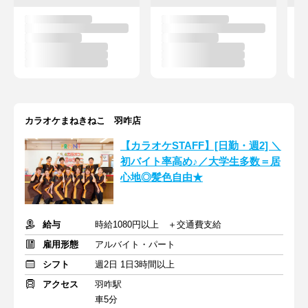
カラオケまねきねこ 羽咋店
【カラオケSTAFF】[日勤・週2] ＼
初バイト率高め♪／大学生多数＝居
心地◎髪色自由★
給与
時給1080円以上 ＋交通費支給
雇用形態
アルバイト・パート
シフト
週2日 1日3時間以上
アクセス
羽咋駅
車5分