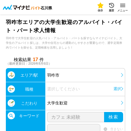
石川県
保存
履歴
メニュー
羽咋市エリアの大学生歓迎のアルバイト・バイ
ト・パート求人情報
羽咋市で大学生歓迎の人気バイト・アルバイト・パートを探すならマイナビバイト。大
学生のアルバイト探しは、大学や自宅からの通勤のしやすさが重要なので、通学定期券
内でバイトを探せる、定期検索を活用しましょう！
17
検索結果
件
（最終更新日：2026年8月6日）
エリア/駅
羽咋市
選択してください
選択
職種
大学生歓迎
こだわり
キーワード
検索
含まない