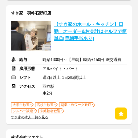
すき家 羽咋石野町店
【すき家のホール・キッチン】日
勤｜オーダー&お会計はセルフで簡
単◎[早朝手当あり]
給与
時給1300円～【早朝】時給+150円 ※交通費支給
雇用形態
アルバイト・パート
シフト
週2日以上 1日2時間以上
アクセス
羽咋駅
車2分
大学生歓迎
高校生歓迎
副業・Ｗワーク歓迎
シルバー歓迎
未経験者歓迎
すき家の求人一覧を見る
株式会社ファクト