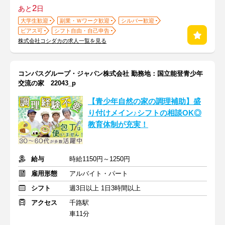
2
あと
日
大学生歓迎
副業・Ｗワーク歓迎
シルバー歓迎
ピアス可
シフト自由・自己申告
株式会社コシダカの求人一覧を見る
コンパスグループ・ジャパン株式会社 勤務地：国立能登青少年
交流の家 22043_p
【青少年自然の家の調理補助】盛
り付けメイン♪シフトの相談OK◎
教育体制が充実！
給与
時給1150円～1250円
雇用形態
アルバイト・パート
シフト
週3日以上 1日3時間以上
アクセス
千路駅
車11分