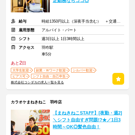
定勤務ならココ◎
給与
時給1350円以上（深夜手当含む） ＋交通費支給
雇用形態
アルバイト・パート
シフト
週3日以上 1日3時間以上
アクセス
羽咋駅
車5分
2
あと
日
大学生歓迎
副業・Ｗワーク歓迎
シルバー歓迎
ピアス可
シフト自由・自己申告
株式会社コシダカの求人一覧を見る
カラオケまねきねこ 羽咋店
【まねきねこSTAFF】[夜勤・週2]
＼シフト自由すぎ問題!?★／1日3
時間～OK◎髪色自由！