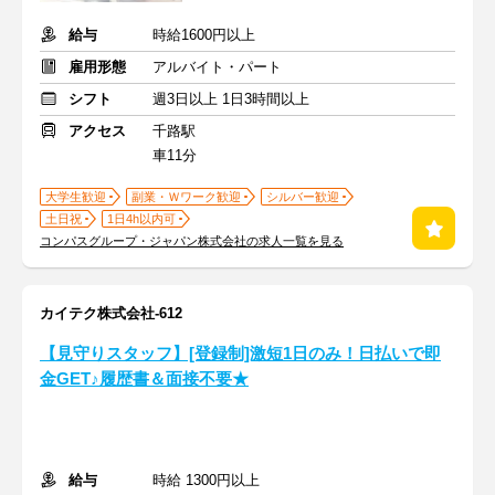
給与
時給1600円以上
雇用形態
アルバイト・パート
シフト
週3日以上 1日3時間以上
アクセス
千路駅
車11分
大学生歓迎
副業・Ｗワーク歓迎
シルバー歓迎
土日祝
1日4h以内可
コンパスグループ・ジャパン株式会社の求人一覧を見る
カイテク株式会社-612
【見守りスタッフ】[登録制]激短1日のみ！日払いで即
金GET♪履歴書＆面接不要★
給与
時給 1300円以上