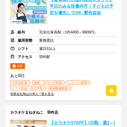
平日のみ＆扶養内可！子どもの予
定を優先してOK♪髪色自由
給与
完全出来高制（1件4400～9900円）
雇用形態
業務委託
シフト
週2日以上
アクセス
羽咋駅
急募
6
あと
日
大学生歓迎
副業・Ｗワーク歓迎
シルバー歓迎
シフト自由・自己申告
未経験者歓迎
有限会社翔山の求人一覧を見る
カラオケまねきねこ 羽咋店
【カラオケSTAFF】[日勤・週3～]