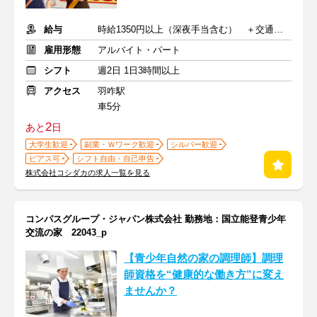
給与
時給1350円以上（深夜手当含む） ＋交通費支給
雇用形態
アルバイト・パート
シフト
週2日 1日3時間以上
アクセス
羽咋駅
車5分
2
あと
日
大学生歓迎
副業・Ｗワーク歓迎
シルバー歓迎
ピアス可
シフト自由・自己申告
株式会社コシダカの求人一覧を見る
コンパスグループ・ジャパン株式会社 勤務地：国立能登青少年
交流の家 22043_p
【青少年自然の家の調理師】調理
師資格を“健康的な働き方”に変え
ませんか？