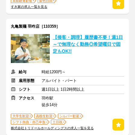
未経験者歓迎
髪色自由
すき家の求人一覧を見る
丸亀製麺 羽咋店［110359］
【接客・調理】履歴書不要！週1日
～で無理なく勤務◎希望曜日で固
定もOK!!
給与
時給1200円～
雇用形態
アルバイト・パート
シフト
週1日以上 1日2時間以上
アクセス
羽咋駅
徒歩14分
大学生歓迎
高校生歓迎
シルバー歓迎
シフト自由・自己申告
土日祝
株式会社トリドールホールディングスの求人一覧を見る