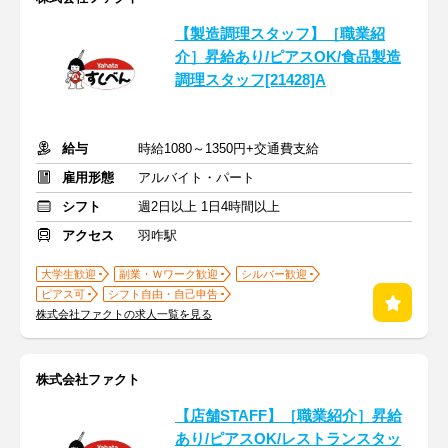
【製造調理スタッフ】［職業紹
介］昇給あり/ピアスOK/食品製造
調理スタッフ[21428]A
給与
時給1080～1350円+交通費支給
雇用形態
アルバイト・パート
シフト
週2日以上 1日4時間以上
アクセス
羽咋駅
大学生歓迎
副業・Ｗワーク歓迎
シルバー歓迎
ピアス可
シフト自由・自己申告
株式会社ファクトの求人一覧を見る
株式会社ファクト
【店舗STAFF】［職業紹介］昇給
あり/ピアスOK/レストランスタッ