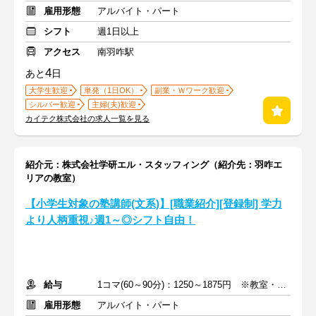
雇用形態
アルバイト・パート
シフト
週1日以上
アクセス
南羽咋駅
4
あと
日
大学生歓迎
単発（1日OK）
副業・Ｗワーク歓迎
シルバー歓迎
主婦(夫)歓迎
カイテク株式会社の求人一覧を見る
紹介元：株式会社学研エル・スタッフィング（紹介先：羽咋エ
リアの教室）
【小学生対象の塾講師(文系)】[職業紹介][登録制] 学力
より人柄重視♪週1～◎シフト自由！
給与
1コマ(60～90分)：1250～1875円 ※教室・指導内容・対象による
雇用形態
アルバイト・パート