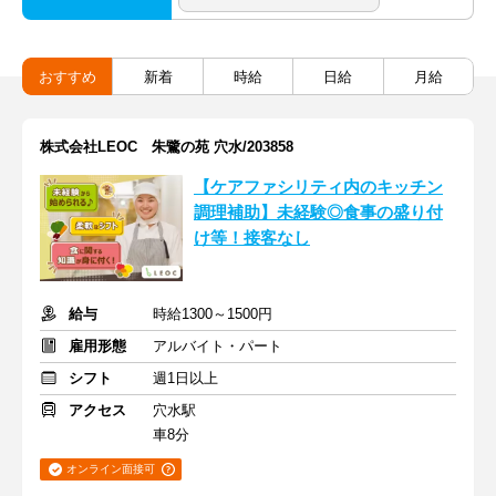
おすすめ
新着
時給
日給
月給
株式会社LEOC 朱鷺の苑 穴水/203858
【ケアファシリティ内のキッチン
調理補助】未経験◎食事の盛り付
け等！接客なし
給与
時給1300～1500円
雇用形態
アルバイト・パート
シフト
週1日以上
アクセス
穴水駅
車8分
オンライン面接可