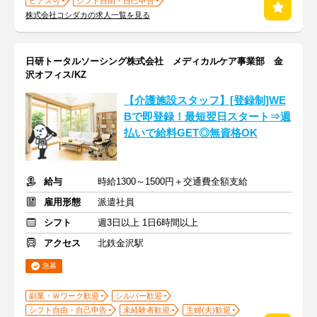
ピアス可
シフト自由・自己申告
株式会社コシダカの求人一覧を見る
日研トータルソーシング株式会社 メディカルケア事業部 金
沢オフィス/KZ
【介護施設スタッフ】[登録制]WE
Bで即登録！最短翌日スタート⇒週
払いで給料GET◎無資格OK
給与
時給1300～1500円＋交通費全額支給
雇用形態
派遣社員
シフト
週3日以上 1日6時間以上
アクセス
北鉄金沢駅
急募
副業・Ｗワーク歓迎
シルバー歓迎
シフト自由・自己申告
未経験者歓迎
主婦(夫)歓迎