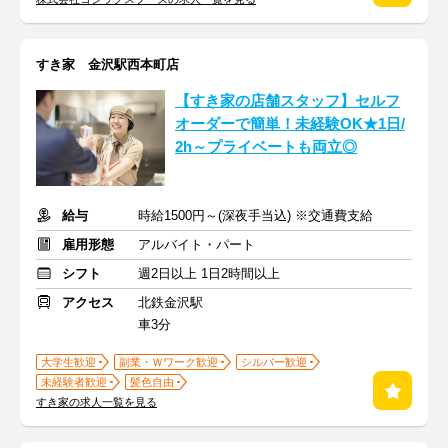
すき家 金沢駅西本町店
【すき家の店舗スタッフ】セルフ
オーダーで簡単！未経験OK★1日/
2h～プライベートも両立◎
給与
時給1500円～(深夜手当込) ※交通費支給
雇用形態
アルバイト・パート
シフト
週2日以上 1日2時間以上
アクセス
北鉄金沢駅
車3分
大学生歓迎
副業・Ｗワーク歓迎
シルバー歓迎
未経験者歓迎
髪色自由
すき家の求人一覧を見る