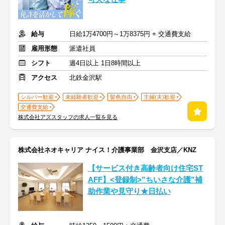
給与
日給1万4700円～1万8375円 + 交通費支給
雇用形態
派遣社員
シフト
週4日以上 1日8時間以上
アクセス
北鉄金沢駅
シルバー歓迎
未経験者歓迎
髪色自由
主婦(夫)歓迎
交通費支給
株式会社アズスタッフの求人一覧を見る
株式会社ネオキャリア ナイス！介護事業部 金沢支店／KNZ
【サービス付き高齢者向け住宅ST
AFF】<登録制>”ちいさな介護”補
助作業や見守り★日払い