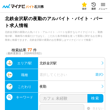
石川県
保存
履歴
メニュー
北鉄金沢駅の夜勤のアルバイト・バイト・パー
ト求人情報
北鉄金沢駅の夜勤の人気バイト・アルバイト・パートを探すならマイナビバイト。勤務
地や駅、職種等の検索だけではなく、こだわり条件検索を使って夜勤に関するお仕事を
簡単に検索できます。北鉄金沢駅の夜勤のお仕事探しはマイナビバイトで検索！
77
検索結果
件
（最終更新日：2026年8月8日）
エリア/駅
北鉄金沢駅
選択してください
選択
職種
夜勤
こだわり
キーワード
検索
含まない