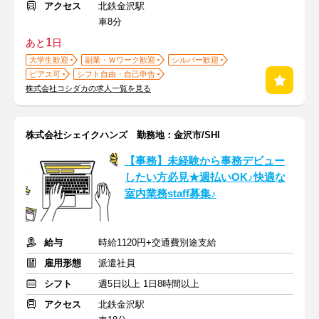
アクセス
北鉄金沢駅
車8分
1
あと
日
大学生歓迎
副業・Ｗワーク歓迎
シルバー歓迎
ピアス可
シフト自由・自己申告
株式会社コシダカの求人一覧を見る
株式会社シェイクハンズ 勤務地：金沢市/SHI
【事務】未経験から事務デビュー
したい方必見★週払いOK♪快適な
室内業務staff募集♪
給与
時給1120円+交通費別途支給
雇用形態
派遣社員
シフト
週5日以上 1日8時間以上
アクセス
北鉄金沢駅