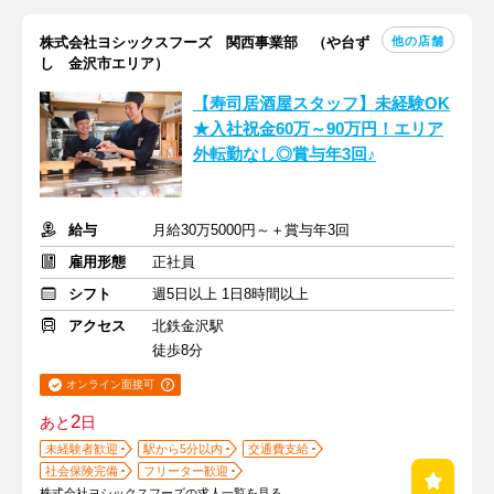
他の店舗
株式会社ヨシックスフーズ 関西事業部 （や台ず
し 金沢市エリア）
【寿司居酒屋スタッフ】未経験OK
★入社祝金60万～90万円！エリア
外転勤なし◎賞与年3回♪
給与
月給30万5000円～＋賞与年3回
雇用形態
正社員
シフト
週5日以上 1日8時間以上
アクセス
北鉄金沢駅
徒歩8分
オンライン面接可
2
あと
日
未経験者歓迎
駅から5分以内
交通費支給
社会保険完備
フリーター歓迎
株式会社ヨシックスフーズの求人一覧を見る