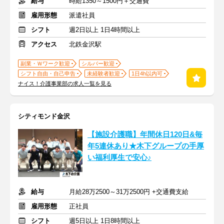
給与
時給1350～1500円＋交通費
雇用形態
派遣社員
シフト
週2日以上 1日4時間以上
アクセス
北鉄金沢駅
副業・Ｗワーク歓迎
シルバー歓迎
シフト自由・自己申告
未経験者歓迎
1日4h以内可
ナイス！介護事業部の求人一覧を見る
シティモンド金沢
【施設介護職】年間休日120日&毎
年5連休あり★木下グループの手厚
い福利厚生で安心♪
給与
月給28万2500～31万2500円 +交通費支給
雇用形態
正社員
シフト
週5日以上 1日8時間以上