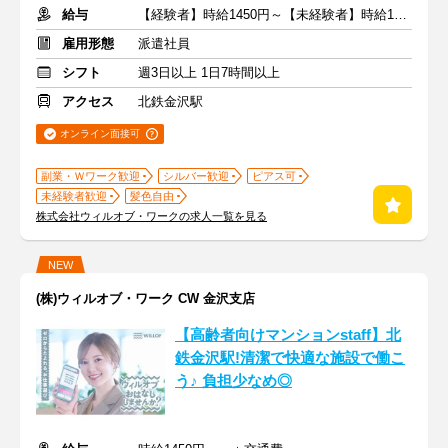
給与
【経験者】時給1450円～【未経験者】時給1350円～ ＋交通費
雇用形態
派遣社員
シフト
週3日以上 1日7時間以上
アクセス
北鉄金沢駅
オンライン面接可
副業・Ｗワーク歓迎
シルバー歓迎
ピアス可
未経験者歓迎
髪色自由
株式会社ウィルオブ・ワークの求人一覧を見る
NEW
(株)ウィルオブ・ワーク CW 金沢支店
【高齢者向けマンションstaff】北
鉄金沢駅!清潔で快適な施設で働こ
う♪ 負担少なめ◎