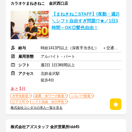
カラオケまねきねこ 金沢西口店
【まねきねこSTAFF】[夜勤・週2]
＼シフト自由すぎ問題!?★／1日3
時間～OK◎髪色自由！
給与
時給1413円以上（深夜手当含む） ＋交通費支給
雇用形態
アルバイト・パート
シフト
週2日 1日3時間以上
アクセス
北鉄金沢駅
徒歩4分
1
あと
日
大学生歓迎
副業・Ｗワーク歓迎
シルバー歓迎
ピアス可
シフト自由・自己申告
株式会社コシダカの求人一覧を見る
株式会社アズスタッフ 金沢営業所/dd45