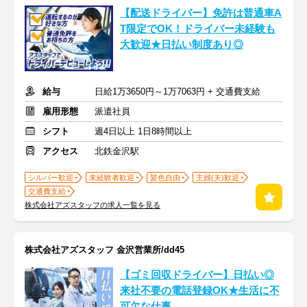
【配送ドライバー】免許は普通車A
T限定でOK！ドライバー未経験も
大歓迎★日払い制度あり◎
給与
日給1万3650円～1万7063円 + 交通費支給
雇用形態
派遣社員
シフト
週4日以上 1日8時間以上
アクセス
北鉄金沢駅
シルバー歓迎
未経験者歓迎
髪色自由
主婦(夫)歓迎
交通費支給
株式会社アズスタッフの求人一覧を見る
株式会社アズスタッフ 金沢営業所/dd45
【ゴミ回収ドライバー】日払い◎
来社不要の電話登録OK★生活に不
可欠な仕事