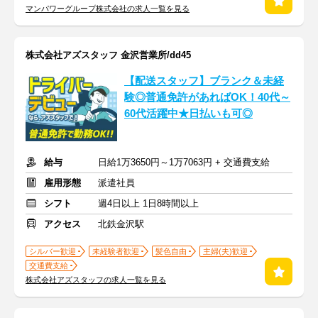
マンパワーグループ株式会社の求人一覧を見る
株式会社アズスタッフ 金沢営業所/dd45
【配送スタッフ】ブランク＆未経
験◎普通免許があればOK！40代～
60代活躍中★日払いも可◎
給与
日給1万3650円～1万7063円 + 交通費支給
雇用形態
派遣社員
シフト
週4日以上 1日8時間以上
アクセス
北鉄金沢駅
シルバー歓迎
未経験者歓迎
髪色自由
主婦(夫)歓迎
交通費支給
株式会社アズスタッフの求人一覧を見る