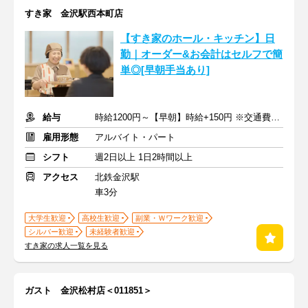
すき家 金沢駅西本町店
【すき家のホール・キッチン】日
勤｜オーダー&お会計はセルフで簡
単◎[早朝手当あり]
給与
時給1200円～【早朝】時給+150円 ※交通費支給
雇用形態
アルバイト・パート
シフト
週2日以上 1日2時間以上
アクセス
北鉄金沢駅
車3分
大学生歓迎
高校生歓迎
副業・Ｗワーク歓迎
シルバー歓迎
未経験者歓迎
すき家の求人一覧を見る
ガスト 金沢松村店＜011851＞