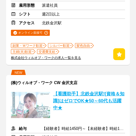
雇用形態
派遣社員
シフト
週2日以上
アクセス
北鉄金沢駅
オンライン面接可
副業・Ｗワーク歓迎
シルバー歓迎
髪色自由
主婦(夫)歓迎
交通費支給
株式会社ウィルオブ・ワークの求人一覧を見る
NEW
(株)ウィルオブ・ワーク CW 金沢支店
【看護助手】北鉄金沢駅![資格＆知
識]はゼロでOK★50～60代も活躍
中★
給与
【経験者】時給1450円～【未経験者】時給1350円～ ＋交通費