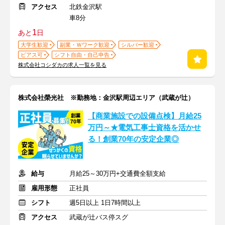
アクセス
北鉄金沢駅
車8分
1
あと
日
大学生歓迎
副業・Ｗワーク歓迎
シルバー歓迎
ピアス可
シフト自由・自己申告
株式会社コシダカの求人一覧を見る
株式会社榮光社 ※勤務地：金沢駅周辺エリア（武蔵が辻）
【商業施設での設備点検】月給25
万円～★電気工事士資格を活かせ
る！創業70年の安定企業◎
給与
月給25～30万円+交通費全額支給
雇用形態
正社員
シフト
週5日以上 1日7時間以上
アクセス
武蔵が辻バス停スグ