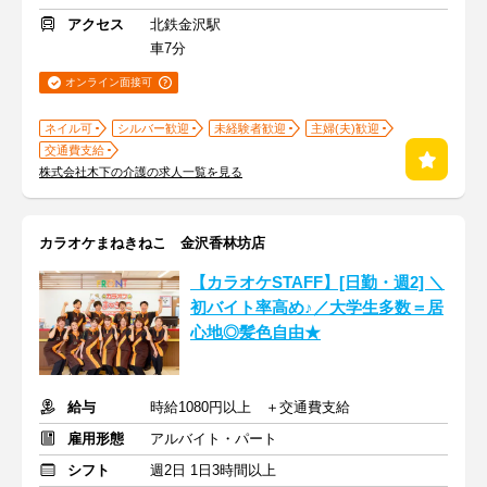
アクセス
北鉄金沢駅
車7分
オンライン面接可
ネイル可
シルバー歓迎
未経験者歓迎
主婦(夫)歓迎
交通費支給
株式会社木下の介護の求人一覧を見る
カラオケまねきねこ 金沢香林坊店
【カラオケSTAFF】[日勤・週2] ＼
初バイト率高め♪／大学生多数＝居
心地◎髪色自由★
給与
時給1080円以上 ＋交通費支給
雇用形態
アルバイト・パート
シフト
週2日 1日3時間以上