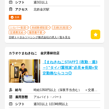
シフト
週3日以上
アクセス
北鉄金沢駅
急募
シルバー歓迎
未経験者歓迎
主婦(夫)歓迎
交通費支給
履歴書不要
日研トータルソーシング株式会社の求人一覧を見る
カラオケまねきねこ 金沢香林坊店
【まねきねこSTAFF】[夜勤・週3
～] "タイパ重視派"必見★長期×安
定勤務ならココ◎
給与
時給1350円以上（深夜手当含む） ＋交通費支給
雇用形態
アルバイト・パート
シフト
週3日以上 1日3時間以上