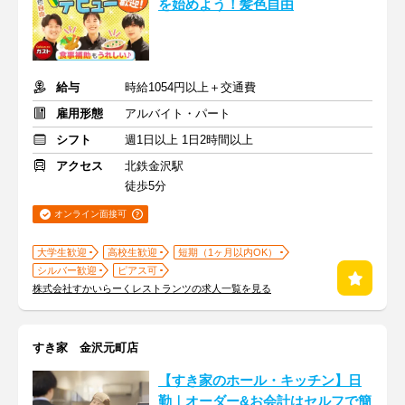
を始めよう！髪色自由
給与
時給1054円以上＋交通費
雇用形態
アルバイト・パート
シフト
週1日以上 1日2時間以上
アクセス
北鉄金沢駅
徒歩5分
オンライン面接可
大学生歓迎
高校生歓迎
短期（1ヶ月以内OK）
シルバー歓迎
ピアス可
株式会社すかいらーくレストランツの求人一覧を見る
すき家 金沢元町店
【すき家のホール・キッチン】日
勤｜オーダー&お会計はセルフで簡