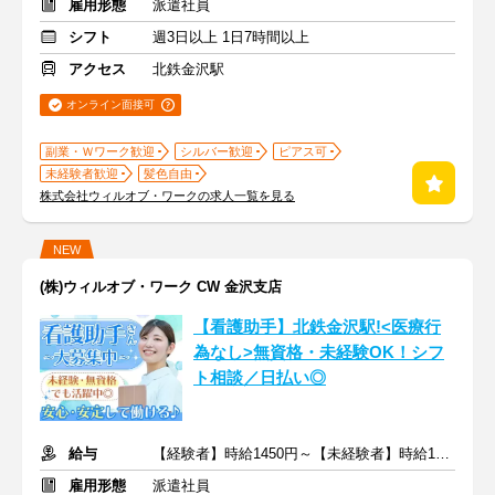
雇用形態
派遣社員
シフト
週3日以上 1日7時間以上
アクセス
北鉄金沢駅
オンライン面接可
副業・Ｗワーク歓迎
シルバー歓迎
ピアス可
未経験者歓迎
髪色自由
株式会社ウィルオブ・ワークの求人一覧を見る
NEW
(株)ウィルオブ・ワーク CW 金沢支店
【看護助手】北鉄金沢駅!<医療行
為なし>無資格・未経験OK！シフ
ト相談／日払い◎
給与
【経験者】時給1450円～【未経験者】時給1350円～ ＋交通費
雇用形態
派遣社員