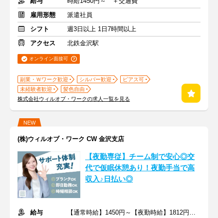
給与
時給1450円～ ＋交通費
雇用形態
派遣社員
シフト
週3日以上 1日7時間以上
アクセス
北鉄金沢駅
オンライン面接可
副業・Ｗワーク歓迎
シルバー歓迎
ピアス可
未経験者歓迎
髪色自由
株式会社ウィルオブ・ワークの求人一覧を見る
NEW
(株)ウィルオブ・ワーク CW 金沢支店
【夜勤専従】チーム制で安心◎交
代で仮眠休憩あり！夜勤手当で高
収入♪日払い◎
給与
【通常時給】1450円～【夜勤時給】1812円～ ＋交通費