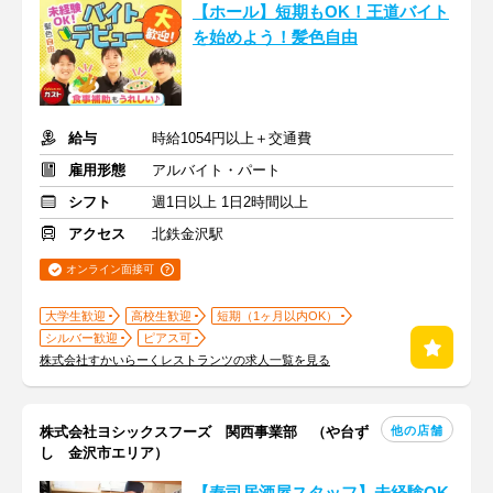
【ホール】短期もOK！王道バイト
を始めよう！髪色自由
給与
時給1054円以上＋交通費
雇用形態
アルバイト・パート
シフト
週1日以上 1日2時間以上
アクセス
北鉄金沢駅
オンライン面接可
大学生歓迎
高校生歓迎
短期（1ヶ月以内OK）
シルバー歓迎
ピアス可
株式会社すかいらーくレストランツの求人一覧を見る
他の店舗
株式会社ヨシックスフーズ 関西事業部 （や台ず
し 金沢市エリア）