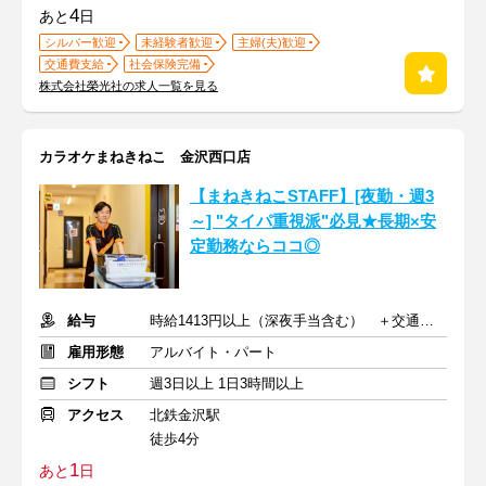
4
あと
日
シルバー歓迎
未経験者歓迎
主婦(夫)歓迎
交通費支給
社会保険完備
株式会社榮光社の求人一覧を見る
カラオケまねきねこ 金沢西口店
【まねきねこSTAFF】[夜勤・週3
～] "タイパ重視派"必見★長期×安
定勤務ならココ◎
給与
時給1413円以上（深夜手当含む） ＋交通費支給
雇用形態
アルバイト・パート
シフト
週3日以上 1日3時間以上
アクセス
北鉄金沢駅
徒歩4分
1
あと
日