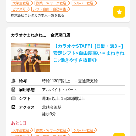
大学生歓迎
副業・Ｗワーク歓迎
シルバー歓迎
ピアス可
シフト自由・自己申告
株式会社コシダカの求人一覧を見る
カラオケまねきねこ 金沢東口店
【カラオケSTAFF】[日勤・週3～]
安定シフト×自由度高い＝まねきね
こ♪働きやすさ抜群◎
給与
時給1130円以上 ＋交通費支給
雇用形態
アルバイト・パート
シフト
週3日以上 1日3時間以上
アクセス
北鉄金沢駅
徒歩3分
1
あと
日
大学生歓迎
副業・Ｗワーク歓迎
シルバー歓迎