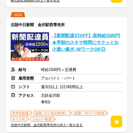
株式会社規制班の求人一覧を見る
NEW
北陸中日新聞 金沢駅西専売所
【新聞配達STAFF】高時給1500円
★早朝のスキマ時間にサクッとお
小遣い稼ぎ♪WワークOK◎
給与
時給1500円＋交通費
雇用形態
アルバイト・パート
シフト
週3日以上 1日1時間以上
アクセス
北鉄金沢駅
車8分
大学生歓迎
短期（1ヶ月以内OK）
副業・Ｗワーク歓迎
ネイル可
シルバー歓迎
北陸中日新聞 金沢駅西専売所の求人一覧を見る