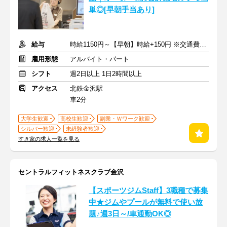
単◎[早朝手当あり]
給与
時給1150円～【早朝】時給+150円 ※交通費支給
雇用形態
アルバイト・パート
シフト
週2日以上 1日2時間以上
アクセス
北鉄金沢駅
車2分
大学生歓迎
高校生歓迎
副業・Ｗワーク歓迎
シルバー歓迎
未経験者歓迎
すき家の求人一覧を見る
セントラルフィットネスクラブ金沢
【スポーツジムStaff】3職種で募集
中★ジムやプールが無料で使い放
題♪週3日～/車通勤OK◎