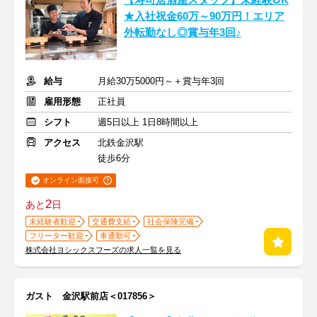
【寿司居酒屋スタッフ】未経験OK
★入社祝金60万～90万円！エリア
外転勤なし◎賞与年3回♪
給与
月給30万5000円～＋賞与年3回
雇用形態
正社員
シフト
週5日以上 1日8時間以上
アクセス
北鉄金沢駅
徒歩6分
オンライン面接可
2
あと
日
未経験者歓迎
交通費支給
社会保険完備
フリーター歓迎
車通勤可
株式会社ヨシックスフーズの求人一覧を見る
ガスト 金沢駅前店＜017856＞