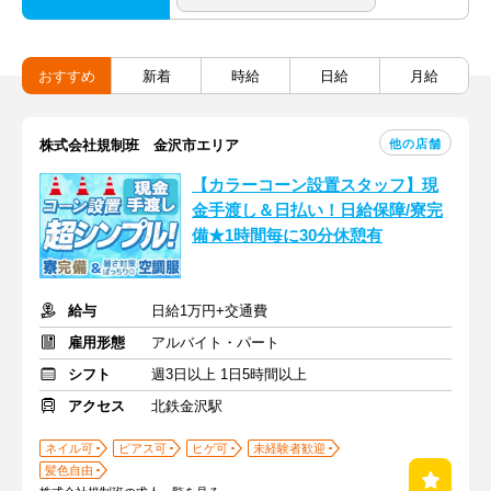
おすすめ
新着
時給
日給
月給
他の店舗
株式会社規制班 金沢市エリア
【カラーコーン設置スタッフ】現
金手渡し＆日払い！日給保障/寮完
備★1時間毎に30分休憩有
給与
日給1万円+交通費
雇用形態
アルバイト・パート
シフト
週3日以上 1日5時間以上
アクセス
北鉄金沢駅
ネイル可
ピアス可
ヒゲ可
未経験者歓迎
髪色自由