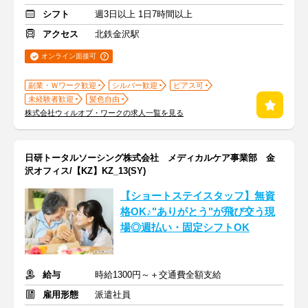
シフト
週3日以上 1日7時間以上
アクセス
北鉄金沢駅
オンライン面接可
副業・Ｗワーク歓迎
シルバー歓迎
ピアス可
未経験者歓迎
髪色自由
株式会社ウィルオブ・ワークの求人一覧を見る
日研トータルソーシング株式会社 メディカルケア事業部 金
沢オフィス/【KZ】KZ_13(SY)
【ショートステイスタッフ】無資
格OK♪"ありがとう"が飛び交う現
場◎週払い・固定シフトOK
給与
時給1300円～＋交通費全額支給
雇用形態
派遣社員