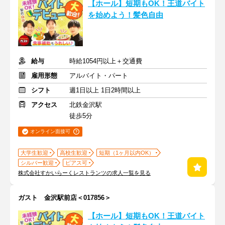
【ホール】短期もOK！王道バイト
を始めよう！髪色自由
給与
時給1054円以上＋交通費
雇用形態
アルバイト・パート
シフト
週1日以上 1日2時間以上
アクセス
北鉄金沢駅
徒歩5分
オンライン面接可
大学生歓迎
高校生歓迎
短期（1ヶ月以内OK）
シルバー歓迎
ピアス可
株式会社すかいらーくレストランツの求人一覧を見る
ガスト 金沢駅前店＜017856＞
【ホール】短期もOK！王道バイト