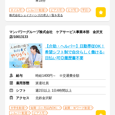
車18分
ネイル可
シルバー歓迎
ピアス可
ヒゲ可
平日
株式会社シェイクハンズの求人一覧を見る
マンパワーグループ株式会社 ケアサービス事業本部 金沢支
店/10013133
【介助・ヘルパー】日勤専従OK！
希望シフト制で自分らしく働ける♪
日払い可◎履歴書不要
給与
時給1400円～ ※交通費全額
雇用形態
派遣社員
シフト
週2日以上 1日4時間以上
アクセス
北鉄金沢駅
大学生歓迎
短期（1ヶ月以内OK）
副業・Ｗワーク歓迎
シルバー歓迎
ピアス可