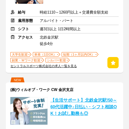
給与
時給1110～1260円以上＋交通費全額支給
雇用形態
アルバイト・パート
シフト
週3日以上 1日2時間以上
アクセス
北鉄金沢駅
徒歩4分
大学生歓迎
単発（1日OK）
短期（1ヶ月以内OK）
副業・Ｗワーク歓迎
シルバー歓迎
セントラルスポーツ株式会社の求人一覧を見る
NEW
(株)ウィルオブ・ワーク CW 金沢支店
【生活サポート】北鉄金沢駅!50～
60代活躍中♪日払い・シフト相談O
K！お試し勤務も◎