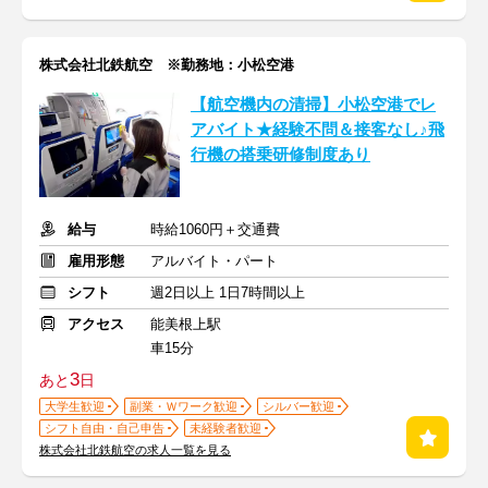
株式会社北鉄航空 ※勤務地：小松空港
【航空機内の清掃】小松空港でレ
アバイト★経験不問＆接客なし♪飛
行機の搭乗研修制度あり
給与
時給1060円＋交通費
雇用形態
アルバイト・パート
シフト
週2日以上 1日7時間以上
アクセス
能美根上駅
車15分
3
あと
日
大学生歓迎
副業・Ｗワーク歓迎
シルバー歓迎
シフト自由・自己申告
未経験者歓迎
株式会社北鉄航空の求人一覧を見る