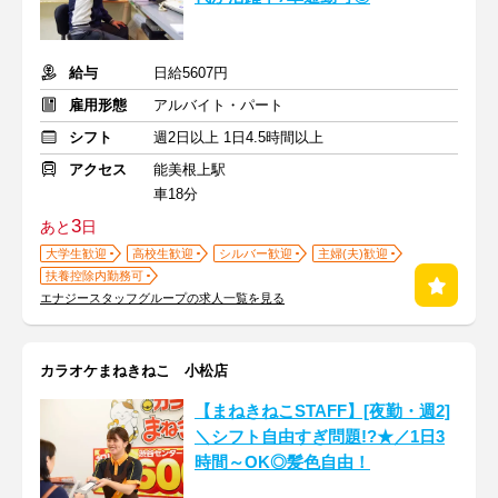
給与
日給5607円
雇用形態
アルバイト・パート
シフト
週2日以上 1日4.5時間以上
アクセス
能美根上駅
車18分
3
あと
日
大学生歓迎
高校生歓迎
シルバー歓迎
主婦(夫)歓迎
扶養控除内勤務可
エナジースタッフグループの求人一覧を見る
カラオケまねきねこ 小松店
【まねきねこSTAFF】[夜勤・週2]
＼シフト自由すぎ問題!?★／1日3
時間～OK◎髪色自由！