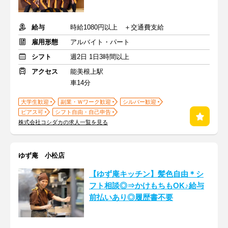
給与
時給1080円以上 ＋交通費支給
雇用形態
アルバイト・パート
シフト
週2日 1日3時間以上
アクセス
能美根上駅
車14分
大学生歓迎
副業・Ｗワーク歓迎
シルバー歓迎
ピアス可
シフト自由・自己申告
株式会社コシダカの求人一覧を見る
ゆず庵 小松店
【ゆず庵キッチン】髪色自由＊シ
フト相談◎⇒かけもちもOK♪給与
前払いあり◎履歴書不要