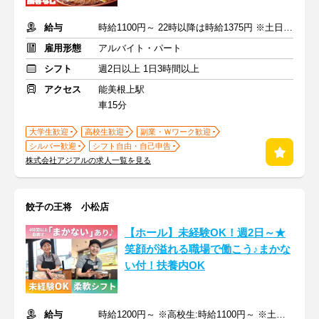
給与
時給1100円～ 22時以降は時給1375円 ※土日祝は時給100円UP
雇用形態
アルバイト・パート
シフト
週2日以上 1日3時間以上
アクセス
能美根上駅
車15分
大学生歓迎
高校生歓迎
副業・Ｗワーク歓迎
シルバー歓迎
シフト自由・自己申告
株式会社アジアルの求人一覧を見る
餃子の王将 小松店
【ホール】未経験OK！週2日～★
笑顔が溢れる職場で働こう♪まかな
い付！扶養内OK
給与
時給1200円～ ※高校生:時給1100円～ ※土日祝+100円