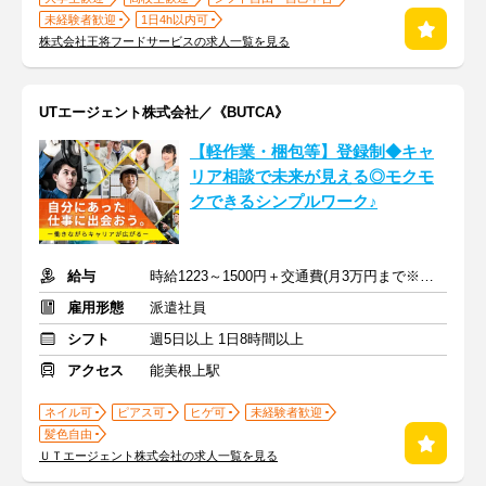
未経験者歓迎
1日4h以内可
株式会社王将フードサービスの求人一覧を見る
UTエージェント株式会社／《BUTCA》
【軽作業・梱包等】登録制◆キャ
リア相談で未来が見える◎モクモ
クできるシンプルワーク♪
給与
時給1223～1500円＋交通費(月3万円まで※規定あり)
雇用形態
派遣社員
シフト
週5日以上 1日8時間以上
アクセス
能美根上駅
ネイル可
ピアス可
ヒゲ可
未経験者歓迎
髪色自由
ＵＴエージェント株式会社の求人一覧を見る