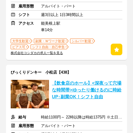
雇用形態
アルバイト・パート
シフト
週3日以上 1日3時間以上
アクセス
能美根上駅
車14分
大学生歓迎
副業・Ｗワーク歓迎
シルバー歓迎
ピアス可
シフト自由・自己申告
株式会社コシダカの求人一覧を見る
びっくりドンキー 小松店【438】
【飲食店のホール】<深夜って穴場
な時間帯>ゆったり働けるのに時給
UP↑副業OK！シフト自由
給与
時給1100円～ 22時以降は時給1375円 ※土日祝は時給100円UP
雇用形態
アルバイト・パート