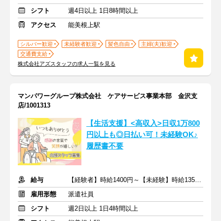
シフト
週4日以上 1日8時間以上
アクセス
能美根上駅
シルバー歓迎
未経験者歓迎
髪色自由
主婦(夫)歓迎
交通費支給
株式会社アズスタッフの求人一覧を見る
マンパワーグループ株式会社 ケアサービス事業本部 金沢支
店/1001313
【生活支援】<高収入>日収1万800
円以上も◎日払い可！未経験OK♪
履歴書不要
給与
【経験者】時給1400円～【未経験】時給1350円～ ※交通費全額
雇用形態
派遣社員
シフト
週2日以上 1日4時間以上