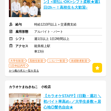
ン】<前払いOK>シフト柔軟★週1
日/2h～！高校生も大歓迎♪
給与
時給1210円以上＋交通費支給
雇用形態
アルバイト・パート
シフト
週1日以上 1日2時間以上
アクセス
能美根上駅
車13分
大学生歓迎
高校生歓迎
シルバー歓迎
未経験者歓迎
1日4h以内可
かつ庵の求人一覧を見る
カラオケまねきねこ 小松店
【カラオケSTAFF】[日勤・週2] ＼
初バイト率高め♪／大学生多数＝居
心地◎髪色自由★