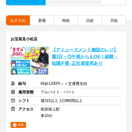
おすすめ
新着
時給
日給
月給
お宝発見小松店
【アミューズメント施設のレジ】
週3日～◎午後からもOK！経験・
知識不要♪正社員登用あり
給与
時給1200円～＋交通費支給
雇用形態
アルバイト・パート
シフト
週3日以上 1日8時間以上
アクセス
能美根上駅
車10分
急募