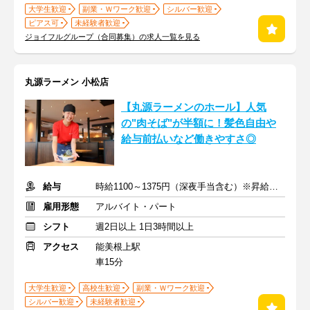
大学生歓迎
副業・Ｗワーク歓迎
シルバー歓迎
ピアス可
未経験者歓迎
ジョイフルグループ（合同募集）の求人一覧を見る
丸源ラーメン 小松店
【丸源ラーメンのホール】人気
の"肉そば"が半額に！髪色自由や
給与前払いなど働きやすさ◎
給与
時給1100～1375円（深夜手当含む）※昇給は随時あり
雇用形態
アルバイト・パート
シフト
週2日以上 1日3時間以上
アクセス
能美根上駅
車15分
大学生歓迎
高校生歓迎
副業・Ｗワーク歓迎
シルバー歓迎
未経験者歓迎