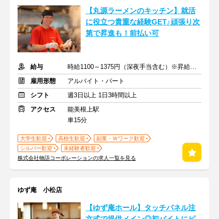
【丸源ラーメンのキッチン】就活
に役立つ貴重な経験GET♪頑張り次
第で昇進も！前払い可
給与
時給1100～1375円（深夜手当含む）※昇給は随時あり
雇用形態
アルバイト・パート
シフト
週3日以上 1日3時間以上
アクセス
能美根上駅
車15分
大学生歓迎
高校生歓迎
副業・Ｗワーク歓迎
シルバー歓迎
未経験者歓迎
株式会社物語コーポレーションの求人一覧を見る
ゆず庵 小松店
【ゆず庵ホール】タッチパネル注