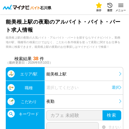
石川県
保存
履歴
メニュー
能美根上駅の夜勤のアルバイト・バイト・パー
ト求人情報
能美根上駅の夜勤の人気バイト・アルバイト・パートを探すならマイナビバイト。勤務
地や駅、職種等の検索だけではなく、こだわり条件検索を使って夜勤に関するお仕事を
簡単に検索できます。能美根上駅の夜勤のお仕事探しはマイナビバイトで検索！
38
検索結果
件
（最終更新日：2026年8月10日）
エリア/駅
能美根上駅
選択してください
選択
職種
夜勤
こだわり
キーワード
検索
含まない