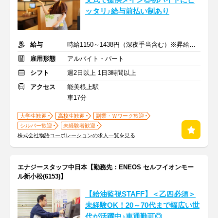
文式で提供メイン◎初バイトにピ
ッタリ♪給与前払い制あり
給与
時給1150～1438円（深夜手当含む）※昇給は随時あり
雇用形態
アルバイト・パート
シフト
週2日以上 1日3時間以上
アクセス
能美根上駅
車17分
大学生歓迎
高校生歓迎
副業・Ｗワーク歓迎
シルバー歓迎
未経験者歓迎
株式会社物語コーポレーションの求人一覧を見る
エナジースタッフ中日本【勤務先：ENEOS セルフイオンモー
ル新小松(6153)】
【給油監視STAFF】＜乙四必須＞
未経験OK！20～70代まで幅広い世
代が活躍中♪車通勤可◎