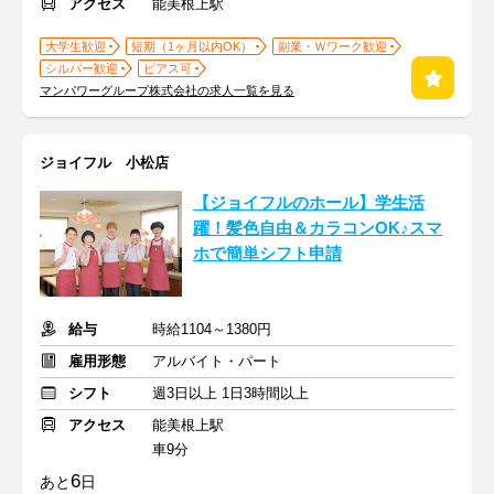
アクセス
能美根上駅
大学生歓迎
短期（1ヶ月以内OK）
副業・Ｗワーク歓迎
シルバー歓迎
ピアス可
マンパワーグループ株式会社の求人一覧を見る
ジョイフル 小松店
【ジョイフルのホール】学生活
躍！髪色自由＆カラコンOK♪スマ
ホで簡単シフト申請
給与
時給1104～1380円
雇用形態
アルバイト・パート
シフト
週3日以上 1日3時間以上
アクセス
能美根上駅
車9分
6
あと
日