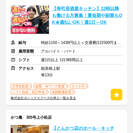
【寿司居酒屋キッチン】22時以降
も働ける方募集！夏短期や副業もO
K★週払いOK！週1日～OK
給与
時給1150～1438円以上＋交通費(1日500円まで※定期のある方も)
雇用形態
アルバイト・パート
シフト
週1日以上 1日3時間以上
アクセス
能美根上駅
車13分
大学生歓迎
副業・Ｗワーク歓迎
ネイル可
シフト自由・自己申告
未経験者歓迎
株式会社ヨシックスフーズの求人一覧を見る
かつ庵 305号上小松店
【とんかつ店のホール・キッチ