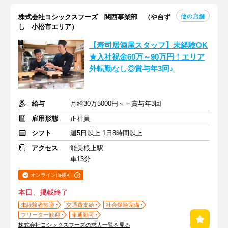
他の店舗
株式会社ヨシックスフーズ 関西事業部 （や台ず
し 小松市エリア）
【寿司居酒屋スタッフ】未経験OK
★入社祝金60万～90万円！エリア
外転勤なし◎賞与年3回♪
給与
月給30万5000円～＋賞与年3回
雇用形態
正社員
シフト
週5日以上 1日8時間以上
アクセス
能美根上駅
車13分
オンライン面接可
本日、掲載終了
未経験者歓迎
交通費支給
社会保険完備
フリーター歓迎
車通勤可
株式会社ヨシックスフーズの求人一覧を見る