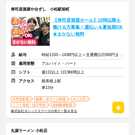
寿司居酒屋や台ずし 小松駅前町
【寿司居酒屋ホール】22時以降も
働ける方募集！週払い＆夏短期OK
★まかない無料
給与
時給1150～1438円以上＋交通費(1日500円まで※定期のある方も)
雇用形態
アルバイト・パート
シフト
週1日以上 1日3時間以上
アクセス
能美根上駅
車13分
大学生歓迎
副業・Ｗワーク歓迎
ネイル可
シフト自由・自己申告
未経験者歓迎
株式会社ヨシックスフーズの求人一覧を見る
丸源ラーメン 小松店