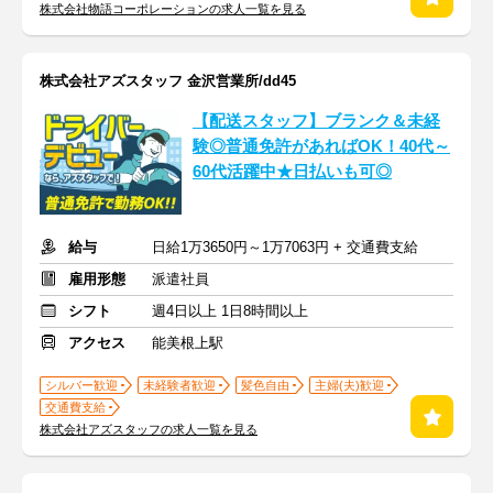
株式会社物語コーポレーションの求人一覧を見る
株式会社アズスタッフ 金沢営業所/dd45
【配送スタッフ】ブランク＆未経
験◎普通免許があればOK！40代～
60代活躍中★日払いも可◎
給与
日給1万3650円～1万7063円 + 交通費支給
雇用形態
派遣社員
シフト
週4日以上 1日8時間以上
アクセス
能美根上駅
シルバー歓迎
未経験者歓迎
髪色自由
主婦(夫)歓迎
交通費支給
株式会社アズスタッフの求人一覧を見る