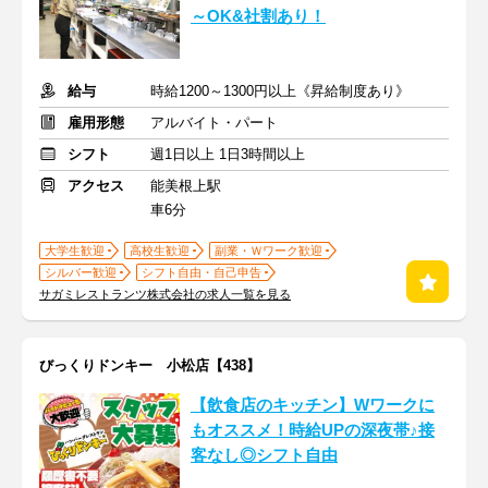
～OK&社割あり！
給与
時給1200～1300円以上《昇給制度あり》
雇用形態
アルバイト・パート
シフト
週1日以上 1日3時間以上
アクセス
能美根上駅
車6分
大学生歓迎
高校生歓迎
副業・Ｗワーク歓迎
シルバー歓迎
シフト自由・自己申告
サガミレストランツ株式会社の求人一覧を見る
びっくりドンキー 小松店【438】
【飲食店のキッチン】Wワークに
もオススメ！時給UPの深夜帯♪接
客なし◎シフト自由