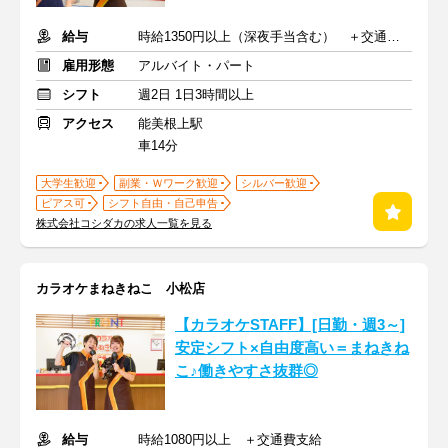
給与
時給1350円以上（深夜手当含む） ＋交通費支給
雇用形態
アルバイト・パート
シフト
週2日 1日3時間以上
アクセス
能美根上駅
車14分
大学生歓迎
副業・Ｗワーク歓迎
シルバー歓迎
ピアス可
シフト自由・自己申告
株式会社コシダカの求人一覧を見る
カラオケまねきねこ 小松店
【カラオケSTAFF】[日勤・週3～]
安定シフト×自由度高い＝まねきね
こ♪働きやすさ抜群◎
給与
時給1080円以上 ＋交通費支給