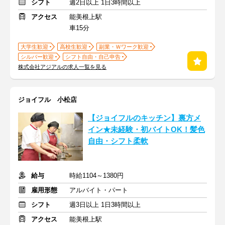
シフト
週2日以上 1日3時間以上
アクセス
能美根上駅
車15分
大学生歓迎
高校生歓迎
副業・Ｗワーク歓迎
シルバー歓迎
シフト自由・自己申告
株式会社アジアルの求人一覧を見る
ジョイフル 小松店
【ジョイフルのキッチン】裏方メ
イン★未経験・初バイトOK！髪色
自由・シフト柔軟
給与
時給1104～1380円
雇用形態
アルバイト・パート
シフト
週3日以上 1日3時間以上
アクセス
能美根上駅