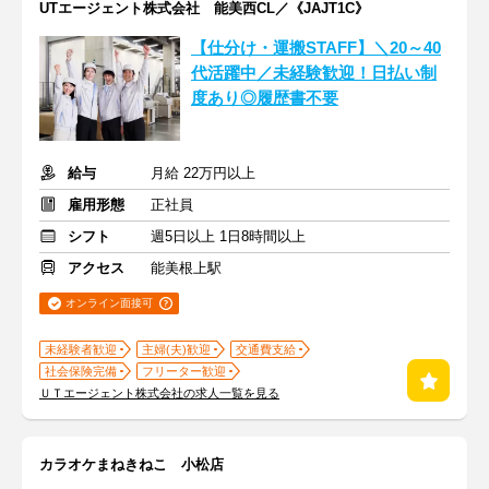
UTエージェント株式会社 能美西CL／《JAJT1C》
【仕分け・運搬STAFF】＼20～40
代活躍中／未経験歓迎！日払い制
度あり◎履歴書不要
給与
月給 22万円以上
雇用形態
正社員
シフト
週5日以上 1日8時間以上
アクセス
能美根上駅
オンライン面接可
未経験者歓迎
主婦(夫)歓迎
交通費支給
社会保険完備
フリーター歓迎
ＵＴエージェント株式会社の求人一覧を見る
カラオケまねきねこ 小松店