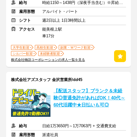
給与
時給1150～1438円（深夜手当含む）※昇給は随時あり
雇用形態
アルバイト・パート
シフト
週2日以上 1日3時間以上
アクセス
能美根上駅
車17分
大学生歓迎
高校生歓迎
副業・Ｗワーク歓迎
シルバー歓迎
未経験者歓迎
株式会社物語コーポレーションの求人一覧を見る
株式会社アズスタッフ 金沢営業所/dd45
【配送スタッフ】ブランク＆未経
験◎普通免許があればOK！40代～
60代活躍中★日払いも可◎
給与
日給1万3650円～1万7063円 + 交通費支給
雇用形態
派遣社員