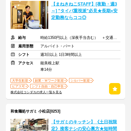
【まねきねこSTAFF】[夜勤・週3
～] "タイパ重視派"必見★長期×安
定勤務ならココ◎
給与
時給1350円以上（深夜手当含む） ＋交通費支給
雇用形態
アルバイト・パート
シフト
週3日以上 1日3時間以上
アクセス
能美根上駅
車14分
大学生歓迎
副業・Ｗワーク歓迎
シルバー歓迎
ピアス可
シフト自由・自己申告
株式会社コシダカの求人一覧を見る
和食麺処サガミ 小松店[0253]
【サガミのキッチン】《土日祝限
定》接客ナシの安心裏方★短時間