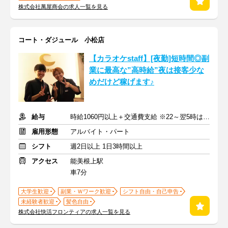
株式会社萬屋商会の求人一覧を見る
コート・ダジュール 小松店
【カラオケstaff】[夜勤]短時間◎副
業に最高な”高時給”夜は接客少な
めだけど稼げます♪
給与
時給1060円以上＋交通費支給 ※22～翌5時は時給1325円
雇用形態
アルバイト・パート
シフト
週2日以上 1日3時間以上
アクセス
能美根上駅
車7分
大学生歓迎
副業・Ｗワーク歓迎
シフト自由・自己申告
未経験者歓迎
髪色自由
株式会社快活フロンティアの求人一覧を見る