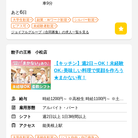
車9分
6
あと
日
大学生歓迎
副業・Ｗワーク歓迎
シルバー歓迎
ピアス可
未経験者歓迎
ジョイフルグループ（合同募集）の求人一覧を見る
餃子の王将 小松店
【キッチン】週2日～OK！未経験
OK♪美味しい料理で笑顔を作ろう
★まかない有！
給与
時給1200円～ ※高校生:時給1100円～ ※土日祝+100円
雇用形態
アルバイト・パート
シフト
週2日以上 1日3時間以上
アクセス
能美根上駅
大学生歓迎
高校生歓迎
シフト自由・自己申告