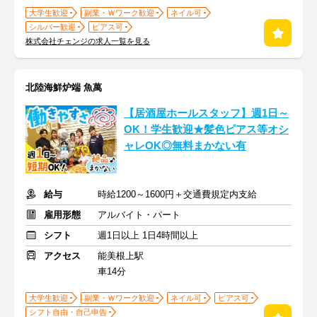
大学生歓迎
副業・Ｗワーク歓迎
ネイル可
シルバー歓迎
ピアス可
株式会社チェンジの求人一覧を見る
北陸海鮮炉端 魚萬
【居酒屋ホールスタッフ】週1日～
OK！学生歓迎★髪色ピアス等オシ
ャレOK◎無料まかない有
給与
時給1200～1600円＋交通費規定内支給
雇用形態
アルバイト・パート
シフト
週1日以上 1日4時間以上
アクセス
能美根上駅
車14分
大学生歓迎
副業・Ｗワーク歓迎
ネイル可
ピアス可
シフト自由・自己申告