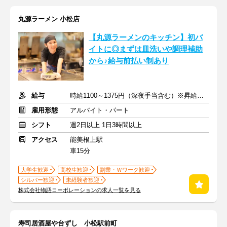
丸源ラーメン 小松店
【丸源ラーメンのキッチン】初バ
イトに◎まずは皿洗いや調理補助
から♪給与前払い制あり
給与
時給1100～1375円（深夜手当含む）※昇給は随時あり
雇用形態
アルバイト・パート
シフト
週2日以上 1日3時間以上
アクセス
能美根上駅
車15分
大学生歓迎
高校生歓迎
副業・Ｗワーク歓迎
シルバー歓迎
未経験者歓迎
株式会社物語コーポレーションの求人一覧を見る
寿司居酒屋や台ずし 小松駅前町