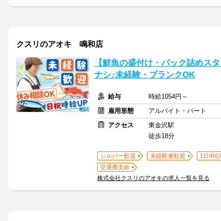
クスリのアオキ 鳴和店
【鮮魚の盛付け・パック詰めスタ
ナシ♪未経験・ブランクOK
給与
時給1054円～
雇用形態
アルバイト・パート
アクセス
東金沢駅
徒歩18分
シルバー歓迎
未経験者歓迎
1日4h
交通費支給
株式会社クスリのアオキの求人一覧を見る