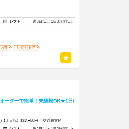
シフト
週3日以上 1日3時間以上
以内可
主婦(夫)歓迎
オーダーで簡単！未経験OK★1日/
込)【土日祝】時給+50円 ※交通費支給
シフト
週2日以上 1日2時間以上