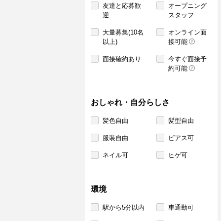
友達と応募歓
オープニング
迎
スタッフ
大量募集(10名
オンライン面
以上)
接可能
面接確約あり
今すぐ面接予
約可能
おしゃれ・自分らしさ
髪色自由
髪型自由
服装自由
ピアス可
ネイル可
ヒゲ可
環境
駅から5分以内
車通勤可