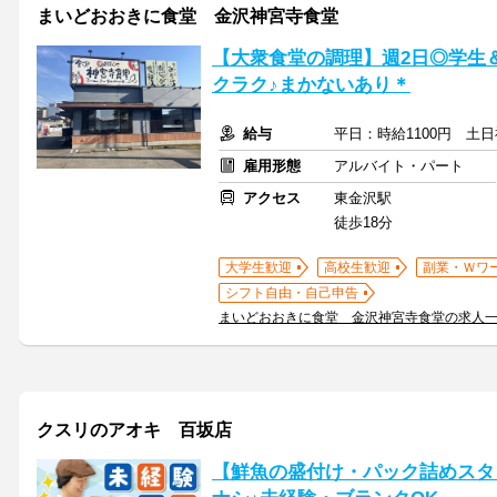
まいどおおきに食堂 金沢神宮寺食堂
【大衆食堂の調理】週2日◎学生＆
クラク♪まかないあり＊
給与
平日：時給1100円 土日
雇用形態
アルバイト・パート
アクセス
東金沢駅
徒歩18分
大学生歓迎
高校生歓迎
副業・Ｗワ
シフト自由・自己申告
まいどおおきに食堂 金沢神宮寺食堂の求人
クスリのアオキ 百坂店
【鮮魚の盛付け・パック詰めスタ