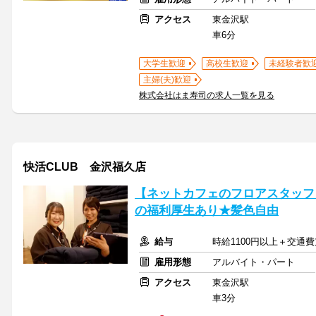
アクセス
東金沢駅
車6分
大学生歓迎
高校生歓迎
未経験者歓
主婦(夫)歓迎
株式会社はま寿司の求人一覧を見る
快活CLUB 金沢福久店
【ネットカフェのフロアスタッフ】
の福利厚生あり★髪色自由
給与
時給1100円以上＋交通
雇用形態
アルバイト・パート
アクセス
東金沢駅
車3分