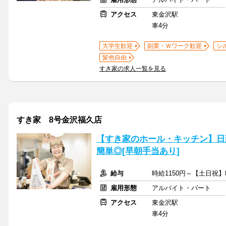
アクセス
東金沢駅
車4分
大学生歓迎
副業・Ｗワーク歓迎
シ
髪色自由
すき家の求人一覧を見る
すき家 8号金沢福久店
【すき家のホール・キッチン】日
簡単◎[早朝手当あり]
給与
時給1150円～【土日祝】
雇用形態
アルバイト・パート
アクセス
東金沢駅
車4分