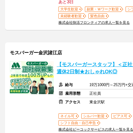
3
あと
日
大学生歓迎
副業・Ｗワーク歓迎
シ
未経験者歓迎
髪色自由
株式会社快活フロンティアの求人一覧を見る
モスバーガー金沢諸江店
【モスバーガースタッフ】＜正社
週休2日制★おしゃれOK◎
給与
19万1000円～25万円+
雇用形態
正社員
アクセス
東金沢駅
ネイル可
シルバー歓迎
ピアス可
シフト自由・自己申告
株式会社ピーコックサービスの求人一覧を見