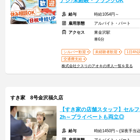
ナシ♪未経験・ブランクOK
給与
時給1054円～
雇用形態
アルバイト・パート
アクセス
東金沢駅
車6分
シルバー歓迎
未経験者歓迎
1日4h
交通費支給
株式会社クスリのアオキの求人一覧を見る
すき家 8号金沢福久店
【すき家の店舗スタッフ】セルフ
2h～プライベートも両立◎
給与
時給1450円～(深夜手当
雇用形態
アルバイト・パート