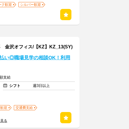
ーク歓迎
シルバー歓迎
オフィス/【KZ】KZ_13(SY)
払い◎職場見学の相談OK！利用
全額支給
シフト
週3日以上
)歓迎
交通費支給
を見る