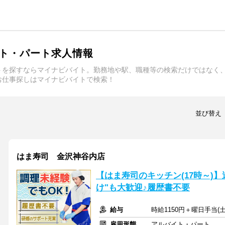
ト・パート求人情報
トを探すならマイナビバイト。勤務地や駅、職種等の検索だけではなく
お仕事探しはマイナビバイトで検索！
並び替え
はま寿司 金沢神谷内店
【はま寿司のキッチン(17時～)】
け"も大歓迎♪履歴書不要
給与
時給1150円＋曜日手当(土
雇用形態
アルバイト・パート