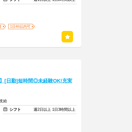
迎
1日4h以内可
[日勤]短時間◎未経験OK!充実
費支給
シフト
週2日以上 1日3時間以上