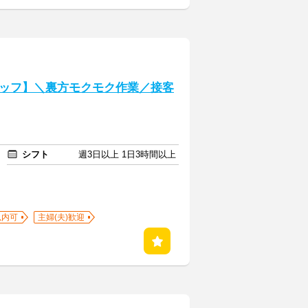
ッフ】＼裏方モクモク作業／接客
シフト
週3日以上 1日3時間以上
以内可
主婦(夫)歓迎