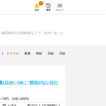
0
保存
履歴
メニュー
、地図検索や定期検索などで、条件にあった
|
おすすめ
新着
時給
日給
月給
週1日2H～OK！"部活がない日だ
+70円、日祝+100円)
シフト
週1日以上 1日2時間以上