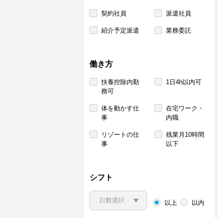
契約社員
派遣社員
紹介予定派遣
業務委託
働き方
扶養控除内勤
1日4h以内可
務可
体を動かす仕
在宅ワーク・
事
内職
リゾートの仕
残業月10時間
事
以下
シフト
以上
以内