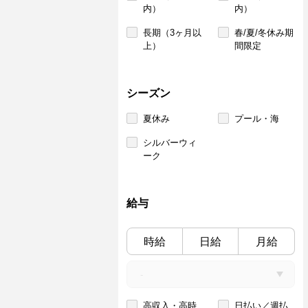
内）
内）
長期（3ヶ月以
春/夏/冬休み期
上）
間限定
シーズン
夏休み
プール・海
シルバーウィ
ーク
給与
時給
日給
月給
高収入・高時
日払い／週払