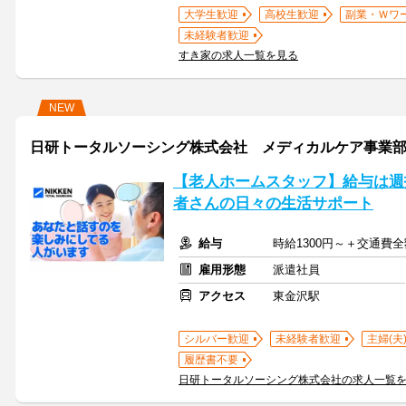
大学生歓迎
高校生歓迎
副業・Ｗワ
未経験者歓迎
すき家の求人一覧を見る
NEW
日研トータルソーシング株式会社 メディカルケア事業部 金沢
【老人ホームスタッフ】給与は週
者さんの日々の生活サポート
給与
時給1300円～＋交通費
雇用形態
派遣社員
アクセス
東金沢駅
シルバー歓迎
未経験者歓迎
主婦(夫
履歴書不要
日研トータルソーシング株式会社の求人一覧