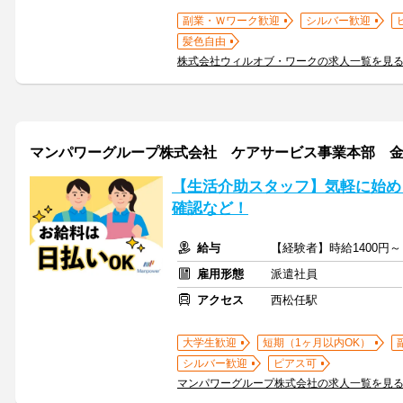
副業・Ｗワーク歓迎
シルバー歓迎
髪色自由
株式会社ウィルオブ・ワークの求人一覧を見
マンパワーグループ株式会社 ケアサービス事業本部 金沢支店
【生活介助スタッフ】気軽に始めら
確認など！
給与
【経験者】時給1400円
雇用形態
派遣社員
アクセス
西松任駅
大学生歓迎
短期（1ヶ月以内OK）
シルバー歓迎
ピアス可
マンパワーグループ株式会社の求人一覧を見