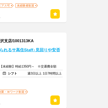
ピアス可
未経験者歓迎
る
/1001313KA
れるサ高住Staff♪見回りや安否
～【未経験】時給1350円～ ※交通費全額
シフト
週3日以上 1日7時間以上
副業・Ｗワーク歓迎
る