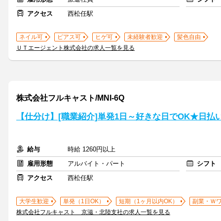
アクセス
西松任駅
ネイル可
ピアス可
ヒゲ可
未経験者歓迎
髪色自由
ＵＴエージェント株式会社の求人一覧を見る
株式会社フルキャスト/MNI-6Q
【仕分け】[職業紹介]単発1日～好きな日でOK★日払
給与
時給 1260円以上
雇用形態
アルバイト・パート
シフト
アクセス
西松任駅
大学生歓迎
単発（1日OK）
短期（1ヶ月以内OK）
副業・Ｗ
株式会社フルキャスト 京滋・北陸支社の求人一覧を見る