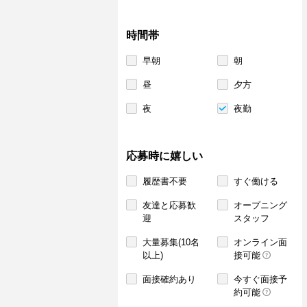
時間帯
早朝
朝
昼
夕方
夜
夜勤
応募時に嬉しい
履歴書不要
すぐ働ける
友達と応募歓
オープニング
迎
スタッフ
大量募集(10名
オンライン面
以上)
接可能
面接確約あり
今すぐ面接予
約可能