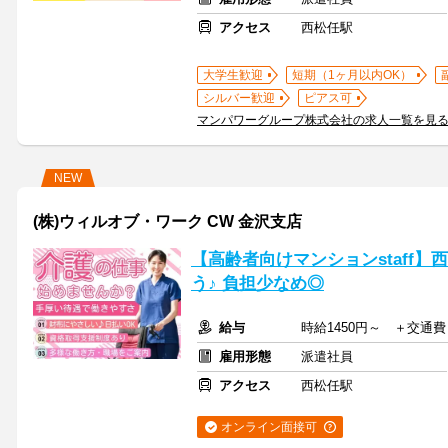
アクセス
西松任駅
大学生歓迎
短期（1ヶ月以内OK）
シルバー歓迎
ピアス可
マンパワーグループ株式会社の求人一覧を見
NEW
(株)ウィルオブ・ワーク CW 金沢支店
【高齢者向けマンションstaff
う♪ 負担少なめ◎
給与
時給1450円～ ＋交通費
雇用形態
派遣社員
アクセス
西松任駅
オンライン面接可