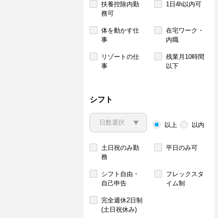
扶養控除内勤
1日4h以内可
務可
体を動かす仕
在宅ワーク・
事
内職
リゾートの仕
残業月10時間
事
以下
シフト
以上
以内
土日祝のみ勤
平日のみ可
務
シフト自由・
フレックスタ
自己申告
イム制
完全週休2日制
(土日祝休み)