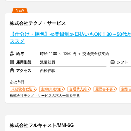
NEW
株式会社テクノ・サービス
【仕分け・梱包】≪登録制≫日払いもOK！30～50
ススメ
給与
時給 1100 ～ 1350 円 ＋ 交通費全額支給
雇用形態
派遣社員
シフト
アクセス
西松任駅
5
あと
日
未経験者歓迎
主婦(夫)歓迎
交通費支給
履歴書不要
髪型
株式会社テクノ・サービスの求人一覧を見る
株式会社フルキャスト/MNI-6G