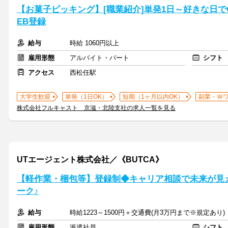
【お菓子ピッキング】[職業紹介]単発1日～好きな日
EB登録
給与
時給 1060円以上
雇用形態
アルバイト・パート
シフト
アクセス
西松任駅
大学生歓迎
単発（1日OK）
短期（1ヶ月以内OK）
副業・Ｗ
株式会社フルキャスト 京滋・北陸支社の求人一覧を見る
UTエージェント株式会社／《BUTCA》
【軽作業・梱包等】登録制◆キャリア相談で未来が見
ーク♪
給与
時給1223～1500円＋交通費(月3万円まで※規定あり)
雇用形態
派遣社員
シフト