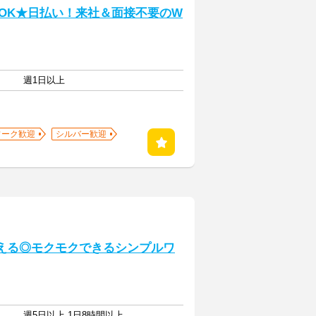
でOK★日払い！来社＆面接不要のW
週1日以上
ワーク歓迎
シルバー歓迎
える◎モクモクできるシンプルワ
週5日以上 1日8時間以上