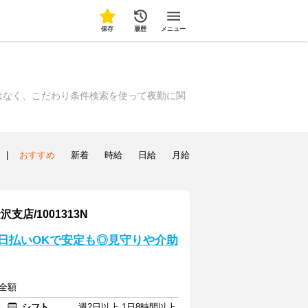
保存
履歴
メニュー
はなく、こだわり条件検索を使って夜勤に関
|
おすすめ
新着
時給
日給
月給
/1001313N
♪日払いOKで安定も◎見守りや介助
費全額
シフト
週2日以上 1日8時間以上