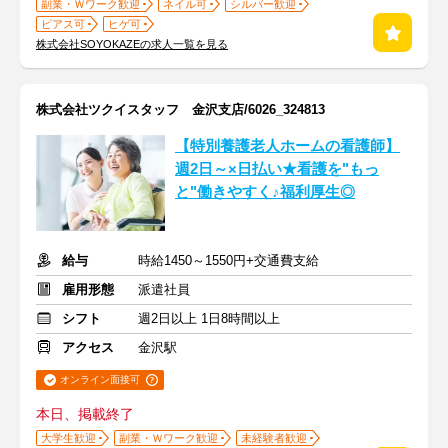
副業・Ｗワーク歓迎
ネイル可
シルバー歓迎
ピアス可
ヒゲ可
株式会社SOYOKAZEの求人一覧を見る
株式会社ツクイスタッフ 金沢支店/6026_324813
【特別養護老人ホームの看護師】
週2日～×日払い★看護を"もっ
と"働きやすく♪福利厚生◎
給与
時給1450～1550円+交通費支給
雇用形態
派遣社員
シフト
週2日以上 1日8時間以上
アクセス
金沢駅
オンライン面接可
本日、掲載終了
大学生歓迎
副業・Ｗワーク歓迎
未経験者歓迎