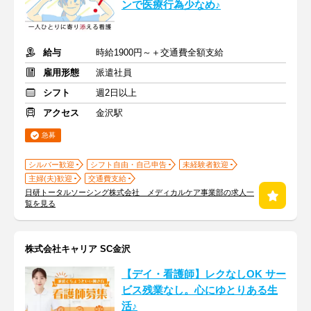
ンで医療行為少なめ♪
給与
時給1900円～＋交通費全額支給
雇用形態
派遣社員
シフト
週2日以上
アクセス
金沢駅
急募
シルバー歓迎
シフト自由・自己申告
未経験者歓迎
主婦(夫)歓迎
交通費支給
日研トータルソーシング株式会社 メディカルケア事業部の求人一
覧を見る
株式会社キャリア SC金沢
【デイ・看護師】レクなしOK サー
ビス残業なし。心にゆとりある生
活♪