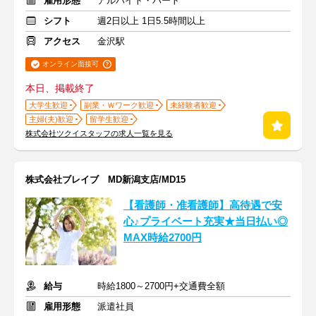
雇用形態
アルバイト・パート
シフト
週2日以上 1日5.5時間以上
アクセス
金沢駅
オンライン面接可
本日、掲載終了
大学生歓迎
副業・Ｗワーク歓迎
未経験者歓迎
主婦(夫)歓迎
留学生歓迎
株式会社ツクイスタッフの求人一覧を見る
株式会社ブレイブ MD新潟支店/MD15
【看護師・准看護師】高待遇で安
心♪プライベート充実★当日払い◎
MAX時給2700円
給与
時給1800～2700円+交通費全額
雇用形態
派遣社員