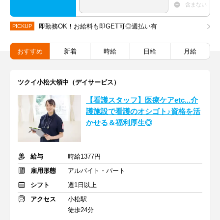
含まない
即勤務OK！お給料も即GET可◎週払い有
PICKUP
おすすめ
新着
時給
日給
月給
ツクイ小松大領中（デイサービス）
【看護スタッフ】医療ケアetc...介
護施設で看護のオシゴト♪資格を活
かせる＆福利厚生◎
給与
時給1377円
雇用形態
アルバイト・パート
シフト
週1日以上
アクセス
小松駅
徒歩24分