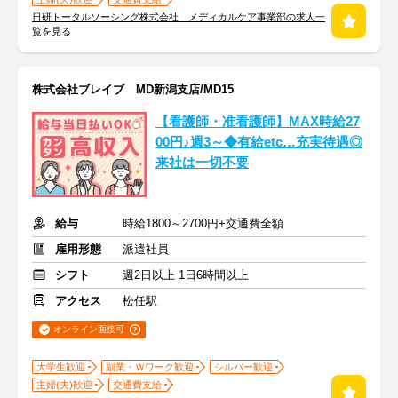
日研トータルソーシング株式会社 メディカルケア事業部の求人一
覧を見る
株式会社ブレイブ MD新潟支店/MD15
【看護師・准看護師】MAX時給27
00円♪週3～◆有給etc…充実待遇◎
来社は一切不要
給与
時給1800～2700円+交通費全額
雇用形態
派遣社員
シフト
週2日以上 1日6時間以上
アクセス
松任駅
オンライン面接可
大学生歓迎
副業・Ｗワーク歓迎
シルバー歓迎
主婦(夫)歓迎
交通費支給