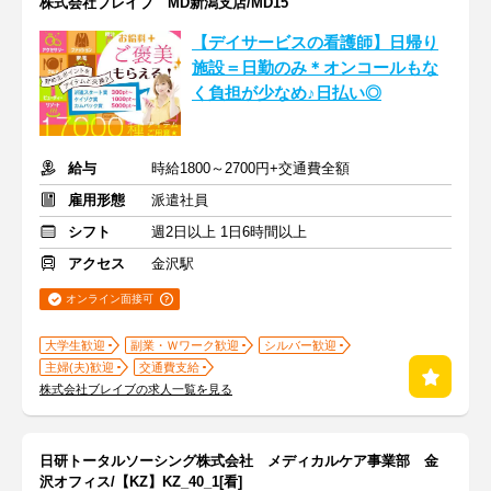
株式会社ブレイブ MD新潟支店/MD15
【デイサービスの看護師】日帰り
施設＝日勤のみ＊オンコールもな
く負担が少なめ♪日払い◎
給与
時給1800～2700円+交通費全額
雇用形態
派遣社員
シフト
週2日以上 1日6時間以上
アクセス
金沢駅
オンライン面接可
大学生歓迎
副業・Ｗワーク歓迎
シルバー歓迎
主婦(夫)歓迎
交通費支給
株式会社ブレイブの求人一覧を見る
日研トータルソーシング株式会社 メディカルケア事業部 金
沢オフィス/【KZ】KZ_40_1[看]