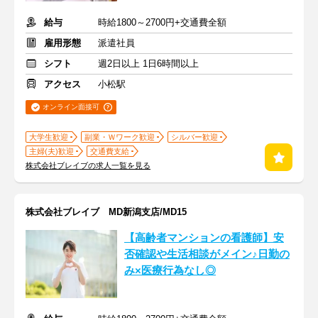
給与
時給1800～2700円+交通費全額
雇用形態
派遣社員
シフト
週2日以上 1日6時間以上
アクセス
小松駅
オンライン面接可
大学生歓迎
副業・Ｗワーク歓迎
シルバー歓迎
主婦(夫)歓迎
交通費支給
株式会社ブレイブの求人一覧を見る
株式会社ブレイブ MD新潟支店/MD15
【高齢者マンションの看護師】安
否確認や生活相談がメイン♪日勤の
み×医療行為なし◎