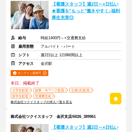
【看護スタッフ】週2日～×日払い
★看護を"もっと"働きやすく♪福利
厚生充実◎
給与
時給1400円～+交通費支給
雇用形態
アルバイト・パート
シフト
週2日以上 1日8時間以上
アクセス
金沢駅
オンライン面接可
本日、掲載終了
大学生歓迎
副業・Ｗワーク歓迎
主婦(夫)歓迎
留学生歓迎
交通費支給
株式会社ツクイスタッフの求人一覧を見る
株式会社ツクイスタッフ 金沢支店/6026_389961
【看護スタッフ】週2日～×日払い