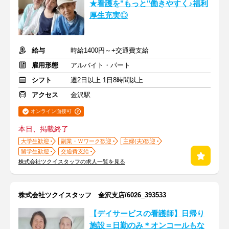
★看護を"もっと"働きやすく♪福利
厚生充実◎
給与
時給1400円～+交通費支給
雇用形態
アルバイト・パート
シフト
週2日以上 1日8時間以上
アクセス
金沢駅
オンライン面接可
本日、掲載終了
大学生歓迎
副業・Ｗワーク歓迎
主婦(夫)歓迎
留学生歓迎
交通費支給
株式会社ツクイスタッフの求人一覧を見る
株式会社ツクイスタッフ 金沢支店/6026_393533
【デイサービスの看護師】日帰り
施設＝日勤のみ＊オンコールもな