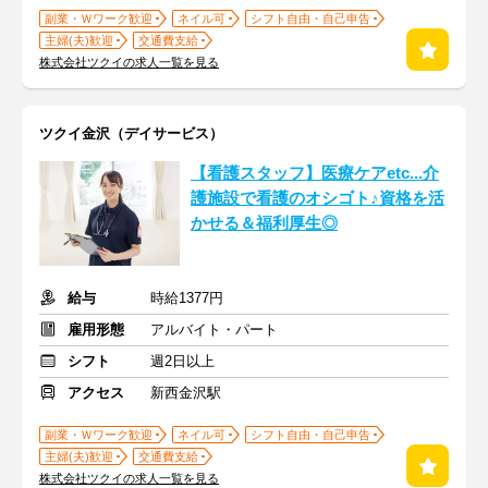
副業・Ｗワーク歓迎
ネイル可
シフト自由・自己申告
主婦(夫)歓迎
交通費支給
株式会社ツクイの求人一覧を見る
ツクイ金沢（デイサービス）
【看護スタッフ】医療ケアetc...介
護施設で看護のオシゴト♪資格を活
かせる＆福利厚生◎
給与
時給1377円
雇用形態
アルバイト・パート
シフト
週2日以上
アクセス
新西金沢駅
副業・Ｗワーク歓迎
ネイル可
シフト自由・自己申告
主婦(夫)歓迎
交通費支給
株式会社ツクイの求人一覧を見る