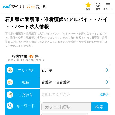
石川県
保存
履歴
メニュー
石川県の看護師・准看護師のアルバイト・バイ
ト・パート求人情報
石川県の看護師・准看護師の人気バイト・アルバイト・パートを探すならマイナビバイ
ト。勤務地や駅、職種等の検索だけではなく、こだわり条件検索を使って看護師・准看
護師に関するお仕事を簡単に検索できます。石川県の看護師・准看護師のお仕事探しは
マイナビバイトで検索！
49
検索結果
件
（最終更新日：2026年8月7日）
エリア/駅
石川県
看護師・准看護師
職種
選択してください
選択
こだわり
キーワード
検索