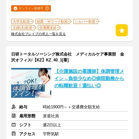
オンライン面接可
大学生歓迎
副業・Ｗワーク歓迎
シルバー歓迎
主婦(夫)歓迎
交通費支給
株式会社ブレイブの求人一覧を見る
日研トータルソーシング株式会社 メディカルケア事業部 金
沢オフィス/【KZ】KZ_40_1[看]
【介護施設の看護師】体調管理メ
イン→負担少なめ◎病院勤務から
の転職歓迎！週払い◎
給与
時給1900円～＋交通費全額支給
雇用形態
派遣社員
シフト
週2日以上
アクセス
宇野気駅