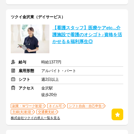
ツクイ金沢東（デイサービス）
【看護スタッフ】医療ケアetc...介
護施設で看護のオシゴト♪資格を活
かせる＆福利厚生◎
給与
時給1377円
雇用形態
アルバイト・パート
シフト
週2日以上
アクセス
金沢駅
徒歩20分
副業・Ｗワーク歓迎
ネイル可
シフト自由・自己申告
主婦(夫)歓迎
交通費支給
株式会社ツクイの求人一覧を見る