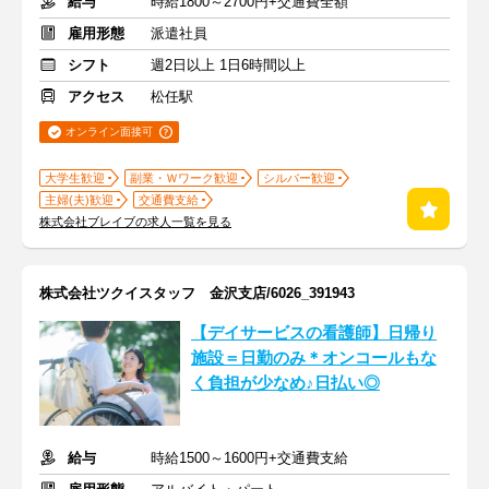
給与
時給1800～2700円+交通費全額
雇用形態
派遣社員
シフト
週2日以上 1日6時間以上
アクセス
松任駅
オンライン面接可
大学生歓迎
副業・Ｗワーク歓迎
シルバー歓迎
主婦(夫)歓迎
交通費支給
株式会社ブレイブの求人一覧を見る
株式会社ツクイスタッフ 金沢支店/6026_391943
【デイサービスの看護師】日帰り
施設＝日勤のみ＊オンコールもな
く負担が少なめ♪日払い◎
給与
時給1500～1600円+交通費支給