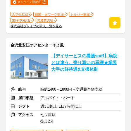
オンライン面接可
大学生歓迎
副業・Ｗワーク歓迎
シルバー歓迎
主婦(夫)歓迎
交通費支給
株式会社ブレイブの求人一覧を見る
金沢北安江ケアセンターそよ風
【デイサービスの看護staff】病院
とは違う、寄り添いの看護★業界
大手の好待遇&支援体制
給与
時給1400～1800円＋交通費全額支給
雇用形態
アルバイト・パート
シフト
週3日以上 1日7時間以上
アクセス
七ツ屋駅
徒歩2分