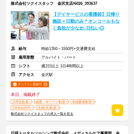
株式会社ツクイスタッフ 金沢支店/6026_393637
【デイサービスの看護師】日帰り
施設＝日勤のみ＊オンコールもな
く負担が少なめ♪日払い◎
給与
時給1350～1550円+交通費支給
雇用形態
アルバイト・パート
シフト
週2日以上 1日4時間以上
アクセス
金沢駅
オンライン面接可
本日、掲載終了
大学生歓迎
副業・Ｗワーク歓迎
未経験者歓迎
1日4h以内可
主婦(夫)歓迎
株式会社ツクイスタッフの求人一覧を見る
日研トータルソーシング株式会社 メディカルケア事業部 金