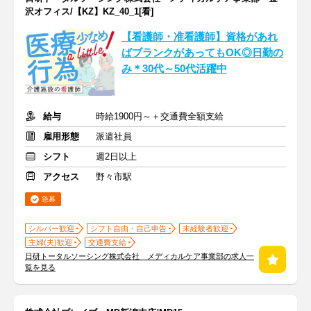
沢オフィス/【KZ】KZ_40_1[看]
【看護師・准看護師】資格があれ
ばブランクがあってもOK◎日勤の
み＊30代～50代活躍中
給与
時給1900円～＋交通費全額支給
雇用形態
派遣社員
シフト
週2日以上
アクセス
野々市駅
急募
シルバー歓迎
シフト自由・自己申告
未経験者歓迎
主婦(夫)歓迎
交通費支給
日研トータルソーシング株式会社 メディカルケア事業部の求人一
覧を見る