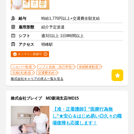
給与
時給1,770円以上+交通費全額支給
雇用形態
紹介予定派遣
シフト
週3日以上 1日8時間以上
アクセス
明峰駅
オンライン面接可
シルバー歓迎
シフト自由・自己申告
未経験者歓迎
主婦(夫)歓迎
交通費支給
株式会社キャリアの求人一覧を見る
株式会社ブレイブ MD新潟支店/MD15
【准・正看護師】"医療行為無
し"★安心＆はじめ易い◎久々の職
場復帰も応援します！