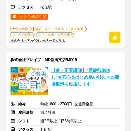
アクセス
松任駅
オンライン面接可
大学生歓迎
副業・Ｗワーク歓迎
ネイル可
シルバー歓迎
シフト自由・自己申告
株式会社木下の介護の求人一覧を見る
株式会社ブレイブ MD新潟支店/MD15
【准・正看護師】"医療行為無
し"★安心＆はじめ易い◎久々の職
場復帰も応援します！
給与
時給1800～2700円+交通費全額
雇用形態
派遣社員
シフト
週2日以上 1日6時間以上
アクセス
野町駅