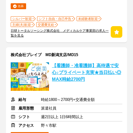
急募
シルバー歓迎
シフト自由・自己申告
未経験者歓迎
主婦(夫)歓迎
交通費支給
日研トータルソーシング株式会社 メディカルケア事業部の求人一
覧を見る
株式会社ブレイブ MD新潟支店/MD15
【看護師・准看護師】高待遇で安
心♪プライベート充実★当日払い◎
MAX時給2700円
給与
時給1800～2700円+交通費全額
雇用形態
派遣社員
シフト
週2日以上 1日6時間以上
アクセス
野々市駅