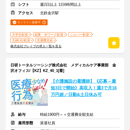
シフト
週2日以上 1日6時間以上
アクセス
北鉄金沢駅
オンライン面接可
大学生歓迎
副業・Ｗワーク歓迎
シルバー歓迎
主婦(夫)歓迎
交通費支給
株式会社ブレイブの求人一覧を見る
日研トータルソーシング株式会社 メディカルケア事業部 金
沢オフィス/【KZ】KZ_40_1[看]
【介護施設の看護師】《応募～最
短3日で開始》高収入！週3で月16
万円超／日勤&土日休み可
給与
時給1900円～＋交通費全額支給
雇用形態
派遣社員