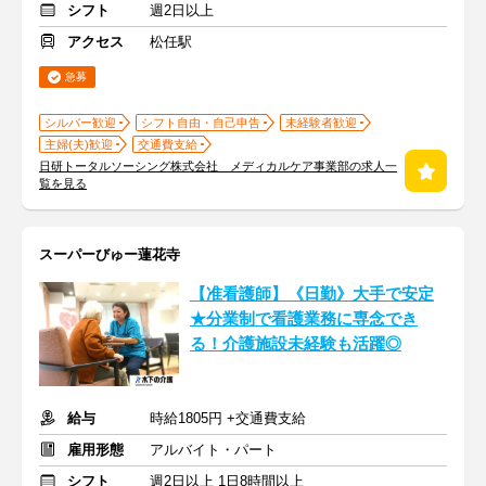
シフト
週2日以上
アクセス
松任駅
急募
シルバー歓迎
シフト自由・自己申告
未経験者歓迎
主婦(夫)歓迎
交通費支給
日研トータルソーシング株式会社 メディカルケア事業部の求人一
覧を見る
スーパーびゅー蓮花寺
【准看護師】《日勤》大手で安定
★分業制で看護業務に専念でき
る！介護施設未経験も活躍◎
給与
時給1805円 +交通費支給
雇用形態
アルバイト・パート
シフト
週2日以上 1日8時間以上