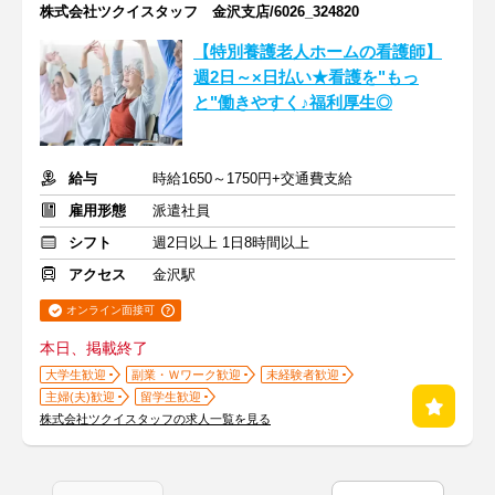
株式会社ツクイスタッフ 金沢支店/6026_324820
【特別養護老人ホームの看護師】
週2日～×日払い★看護を"もっ
と"働きやすく♪福利厚生◎
給与
時給1650～1750円+交通費支給
雇用形態
派遣社員
シフト
週2日以上 1日8時間以上
アクセス
金沢駅
オンライン面接可
本日、掲載終了
大学生歓迎
副業・Ｗワーク歓迎
未経験者歓迎
主婦(夫)歓迎
留学生歓迎
株式会社ツクイスタッフの求人一覧を見る