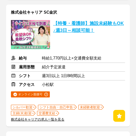
株式会社キャリア SC金沢
【特養・看護師】施設未経験もOK
♪週3日～相談可能！
給与
時給1,770円以上+交通費全額支給
雇用形態
紹介予定派遣
シフト
週3日以上 1日8時間以上
アクセス
小松駅
オンライン面接可
シルバー歓迎
シフト自由・自己申告
未経験者歓迎
主婦(夫)歓迎
交通費支給
株式会社キャリアの求人一覧を見る