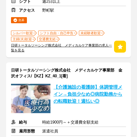
シフト
週2日以上
アクセス
野町駅
急募
シルバー歓迎
シフト自由・自己申告
未経験者歓迎
主婦(夫)歓迎
交通費支給
日研トータルソーシング株式会社 メディカルケア事業部の求人一
覧を見る
日研トータルソーシング株式会社 メディカルケア事業部 金
沢オフィス/【KZ】KZ_40_1[看]
【介護施設の看護師】体調管理メ
イン→負担少なめ◎病院勤務から
の転職歓迎！週払い◎
給与
時給1900円～＋交通費全額支給
雇用形態
派遣社員