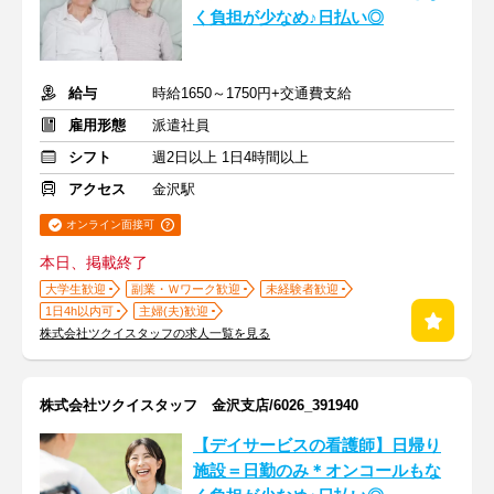
く負担が少なめ♪日払い◎
給与
時給1650～1750円+交通費支給
雇用形態
派遣社員
シフト
週2日以上 1日4時間以上
アクセス
金沢駅
オンライン面接可
本日、掲載終了
大学生歓迎
副業・Ｗワーク歓迎
未経験者歓迎
1日4h以内可
主婦(夫)歓迎
株式会社ツクイスタッフの求人一覧を見る
株式会社ツクイスタッフ 金沢支店/6026_391940
【デイサービスの看護師】日帰り
施設＝日勤のみ＊オンコールもな