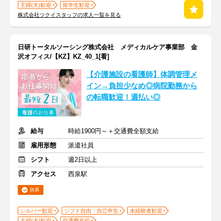
主婦(夫)歓迎
留学生歓迎
株式会社ツクイスタッフの求人一覧を見る
日研トータルソーシング株式会社 メディカルケア事業部 金
沢オフィス/【KZ】KZ_40_1[看]
【介護施設の看護師】体調管理メ
イン→負担少なめ◎病院勤務から
の転職歓迎！週払い◎
給与
時給1900円～＋交通費全額支給
雇用形態
派遣社員
シフト
週2日以上
アクセス
西泉駅
急募
シルバー歓迎
シフト自由・自己申告
未経験者歓迎
主婦(夫)歓迎
交通費支給