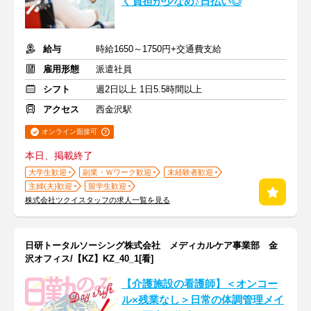
く負担が少なめ♪日払い◎
給与
時給1650～1750円+交通費支給
雇用形態
派遣社員
シフト
週2日以上 1日5.5時間以上
アクセス
西金沢駅
オンライン面接可
本日、掲載終了
大学生歓迎
副業・Ｗワーク歓迎
未経験者歓迎
主婦(夫)歓迎
留学生歓迎
株式会社ツクイスタッフの求人一覧を見る
日研トータルソーシング株式会社 メディカルケア事業部 金
沢オフィス/【KZ】KZ_40_1[看]
【介護施設の看護師】＜オンコー
ル×残業なし＞日常の体調管理メイ