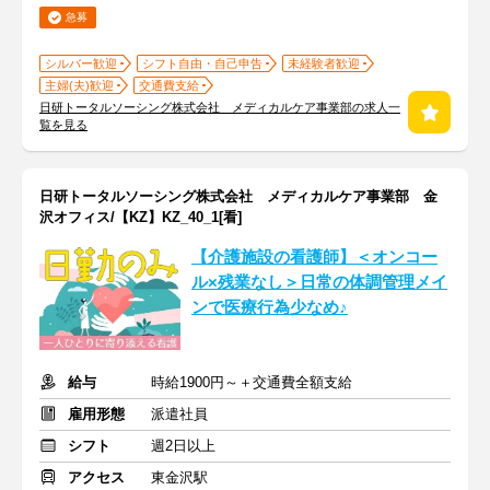
急募
シルバー歓迎
シフト自由・自己申告
未経験者歓迎
主婦(夫)歓迎
交通費支給
日研トータルソーシング株式会社 メディカルケア事業部の求人一
覧を見る
日研トータルソーシング株式会社 メディカルケア事業部 金
沢オフィス/【KZ】KZ_40_1[看]
【介護施設の看護師】＜オンコー
ル×残業なし＞日常の体調管理メイ
ンで医療行為少なめ♪
給与
時給1900円～＋交通費全額支給
雇用形態
派遣社員
シフト
週2日以上
アクセス
東金沢駅