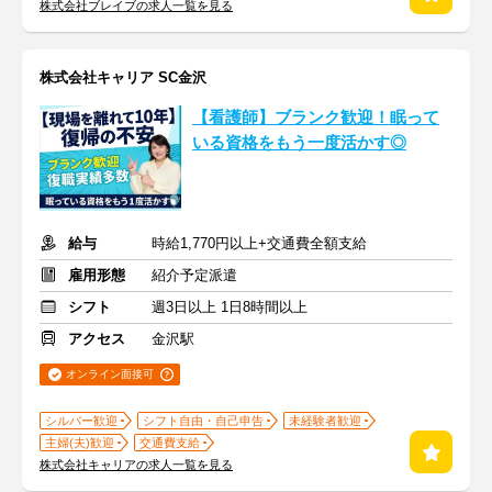
株式会社ブレイブの求人一覧を見る
株式会社キャリア SC金沢
【看護師】ブランク歓迎！眠って
いる資格をもう一度活かす◎
給与
時給1,770円以上+交通費全額支給
雇用形態
紹介予定派遣
シフト
週3日以上 1日8時間以上
アクセス
金沢駅
オンライン面接可
シルバー歓迎
シフト自由・自己申告
未経験者歓迎
主婦(夫)歓迎
交通費支給
株式会社キャリアの求人一覧を見る