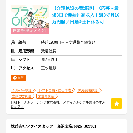
【介護施設の看護師】《応募～最
短3日で開始》高収入！週3で月16
万円超／日勤&土日休み可
給与
時給1900円～＋交通費全額支給
雇用形態
派遣社員
シフト
週2日以上
アクセス
三ツ屋駅
急募
シルバー歓迎
シフト自由・自己申告
未経験者歓迎
主婦(夫)歓迎
交通費支給
日研トータルソーシング株式会社 メディカルケア事業部の求人一
覧を見る
株式会社ツクイスタッフ 金沢支店/6026_389961