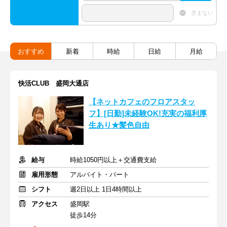
含まない
おすすめ
新着
時給
日給
月給
快活CLUB 盛岡大通店
【ネットカフェのフロアスタッ
フ】[日勤]未経験OK!充実の福利厚
生あり★髪色自由
給与
時給1050円以上＋交通費支給
雇用形態
アルバイト・パート
シフト
週2日以上 1日4時間以上
アクセス
盛岡駅
徒歩14分