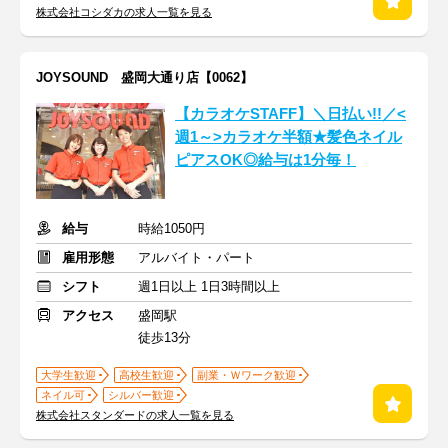
株式会社コシダカの求人一覧を見る
JOYSOUND 盛岡大通り店【0062】
【カラオケSTAFF】＼日払い!!／<
週1～>カラオケ半額★髪色ネイル
ピアスOK◎給与は1分毎！
給与
時給1050円
雇用形態
アルバイト・パート
シフト
週1日以上 1日3時間以上
アクセス
盛岡駅
徒歩13分
大学生歓迎
高校生歓迎
副業・Ｗワーク歓迎
ネイル可
シルバー歓迎
株式会社スタンダードの求人一覧を見る