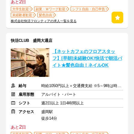
2
あと
日
大学生歓迎
副業・Ｗワーク歓迎
シフト自由・自己申告
未経験者歓迎
髪色自由
株式会社快活フロンティアの求人一覧を見る
快活CLUB 盛岡大通店
【ネットカフェのフロアスタッ
フ】[早朝]未経験OK!快活で朝活バ
イト★髪色自由！ネイルOK
給与
時給1050円以上＋交通費支給 ※5～9時は時給1100円
雇用形態
アルバイト・パート
シフト
週2日以上 1日4時間以上
アクセス
盛岡駅
徒歩14分
2
あと
日