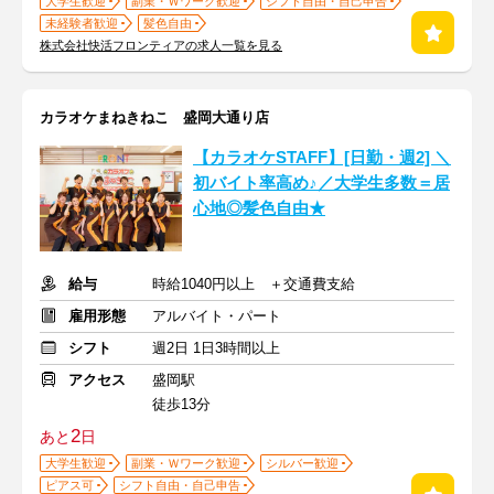
大学生歓迎
副業・Ｗワーク歓迎
シフト自由・自己申告
未経験者歓迎
髪色自由
株式会社快活フロンティアの求人一覧を見る
カラオケまねきねこ 盛岡大通り店
【カラオケSTAFF】[日勤・週2] ＼
初バイト率高め♪／大学生多数＝居
心地◎髪色自由★
給与
時給1040円以上 ＋交通費支給
雇用形態
アルバイト・パート
シフト
週2日 1日3時間以上
アクセス
盛岡駅
徒歩13分
2
あと
日
大学生歓迎
副業・Ｗワーク歓迎
シルバー歓迎
ピアス可
シフト自由・自己申告