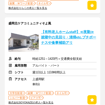
副業・Ｗワーク歓迎
ネイル可
株式会社りらくの求人一覧を見る
盛岡北ケアコミュニティそよ風
【有料老人ホームstaff】≪夜勤≫
就寝中の見回り・清掃etc.プチボー
ナスや食事補助アリ
給与
時給1251～1420円＋交通費全額支給
雇用形態
アルバイト・パート
シフト
週1日以上 1日8時間以上
アクセス
上盛岡駅
車8分
大学生歓迎
副業・Ｗワーク歓迎
ネイル可
シルバー歓迎
ピアス可
株式会社SOYOKAZEの求人一覧を見る