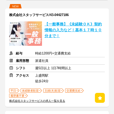
NEW
株式会社スタッフサービス/43-04427186
【一般事務】《未経験ＯＫ》契約
情報の入力など！基本１７時１０
分まで！
給与
時給1200円+交通費支給
雇用形態
派遣社員
シフト
週5日以上 1日7時間以上
アクセス
上盛岡駅
徒歩24分
平日
未経験者歓迎
主婦(夫)歓迎
交通費支給
履歴書不要
株式会社スタッフサービスの求人一覧を見る