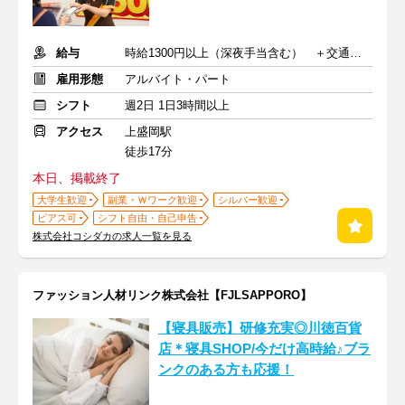
給与
時給1300円以上（深夜手当含む） ＋交通費支給
雇用形態
アルバイト・パート
シフト
週2日 1日3時間以上
アクセス
上盛岡駅
徒歩17分
本日、掲載終了
大学生歓迎
副業・Ｗワーク歓迎
シルバー歓迎
ピアス可
シフト自由・自己申告
株式会社コシダカの求人一覧を見る
ファッション人材リンク株式会社【FJLSAPPORO】
【寝具販売】研修充実◎川徳百貨
店＊寝具SHOP/今だけ高時給♪ブラ
ンクのある方も応援！