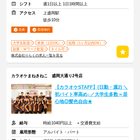
シフト
週1日以上 1日1時間以上
アクセス
上盛岡駅
徒歩10分
急募
面接確約
大学生歓迎
単発（1日OK）
短期（1ヶ月以内OK）
副業・Ｗワーク歓迎
ネイル可
株式会社りらくの求人一覧を見る
カラオケまねきねこ 盛岡大通り2号店
【カラオケSTAFF】[日勤・週2] ＼
初バイト率高め♪／大学生多数＝居
心地◎髪色自由★
給与
時給1040円以上 ＋交通費支給
雇用形態
アルバイト・パート