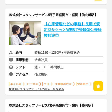
株式会社スタッフサービス/岩手県盛岡市・盛岡【仙北町駅】
【在庫管理などの事務】長期で安
定◎サクッとWEBで登録OK♪未経
験歓迎◎
給与
時給1150～1250円+交通費支給
雇用形態
派遣社員
シフト
週5日 1日6時間以上
アクセス
仙北町駅
ネイル可
ピアス可
平日
未経験者歓迎
髪色自由
株式会社スタッフサービスの求人一覧を見る
株式会社スタッフサービス/岩手県盛岡市・盛岡【盛岡駅】