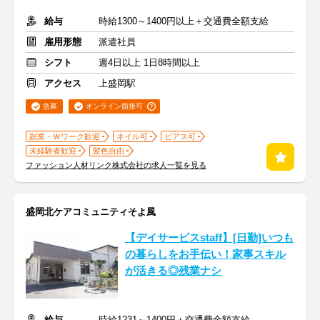
給与
時給1300～1400円以上＋交通費全額支給
雇用形態
派遣社員
シフト
週4日以上 1日8時間以上
アクセス
上盛岡駅
急募
オンライン面接可
副業・Ｗワーク歓迎
ネイル可
ピアス可
未経験者歓迎
髪色自由
ファッション人材リンク株式会社の求人一覧を見る
盛岡北ケアコミュニティそよ風
【デイサービスstaff】[日勤]いつも
の暮らしをお手伝い！家事スキル
が活きる◎残業ナシ
給与
時給1231～1400円＋交通費全額支給