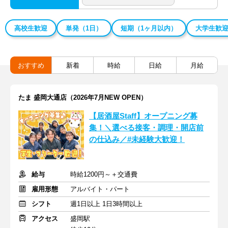
高校生歓迎
単発（1日）
短期（1ヶ月以内）
大学生歓
おすすめ
新着
時給
日給
月給
たま 盛岡大通店（2026年7月NEW OPEN）
【居酒屋Staff】オープニング募
集！＼選べる接客・調理・開店前
の仕込み／#未経験大歓迎！
給与
時給1200円～＋交通費
雇用形態
アルバイト・パート
シフト
週1日以上 1日3時間以上
アクセス
盛岡駅