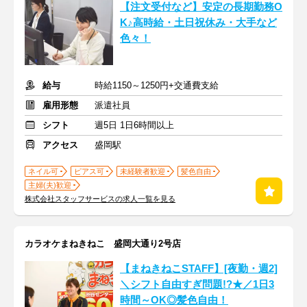
【注文受付など】安定の長期勤務O
K♪高時給・土日祝休み・大手など
色々！
給与
時給1150～1250円+交通費支給
雇用形態
派遣社員
シフト
週5日 1日6時間以上
アクセス
盛岡駅
ネイル可
ピアス可
未経験者歓迎
髪色自由
主婦(夫)歓迎
株式会社スタッフサービスの求人一覧を見る
カラオケまねきねこ 盛岡大通り2号店
【まねきねこSTAFF】[夜勤・週2]
＼シフト自由すぎ問題!?★／1日3
時間～OK◎髪色自由！