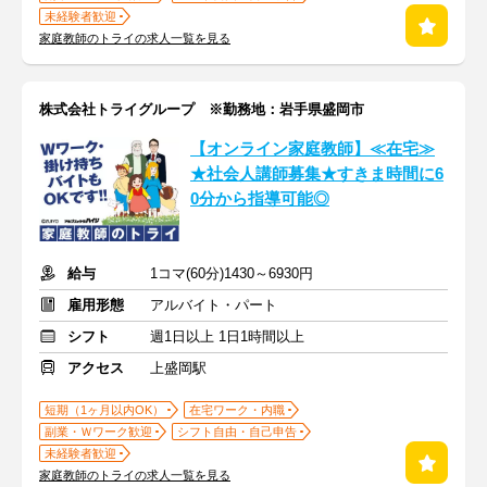
未経験者歓迎
家庭教師のトライの求人一覧を見る
株式会社トライグループ ※勤務地：岩手県盛岡市
【オンライン家庭教師】≪在宅≫
★社会人講師募集★すきま時間に6
0分から指導可能◎
給与
1コマ(60分)1430～6930円
雇用形態
アルバイト・パート
シフト
週1日以上 1日1時間以上
アクセス
上盛岡駅
短期（1ヶ月以内OK）
在宅ワーク・内職
副業・Ｗワーク歓迎
シフト自由・自己申告
未経験者歓迎
家庭教師のトライの求人一覧を見る