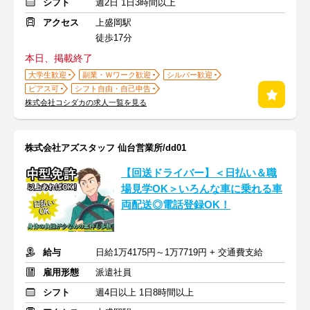
シフト
週2日 1日3時間以上
アクセス
上盛岡駅
徒歩17分
本日、掲載終了
大学生歓迎
副業・Ｗワーク歓迎
シルバー歓迎
ピアス可
シフト自由・自己申告
株式会社コシダカの求人一覧を見る
株式会社アズスタッフ 仙台営業所/dd01
【回送ドライバー】＜日払い＆職
場見学OK＞いろんな車に乗れる車
両配送◎電話登録OK！
給与
日給1万4175円～1万7719円 + 交通費支給
雇用形態
派遣社員
シフト
週4日以上 1日8時間以上