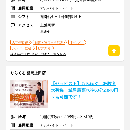
雇用形態
アルバイト・パート
シフト
週3日以上 1日4時間以上
アクセス
上盛岡駅
車8分
大学生歓迎
副業・Ｗワーク歓迎
ネイル可
シルバー歓迎
ピアス可
株式会社SOYOKAZEの求人一覧を見る
りらくる 盛岡上田店
【セラピスト】もみほぐし経験者
大募集！業界最高水準60分2,840円
～も可能です！
給与
1施術(60分)：2,088円～3,510円
雇用形態
アルバイト・パート