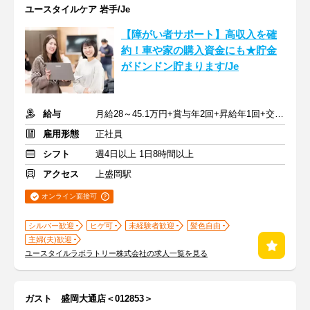
ユースタイルケア 岩手/Je
【障がい者サポート】高収入を確
約！車や家の購入資金にも★貯金
がドンドン貯まります/Je
給与
月給28～45.1万円+賞与年2回+昇給年1回+交通費全額
雇用形態
正社員
シフト
週4日以上 1日8時間以上
アクセス
上盛岡駅
オンライン面接可
シルバー歓迎
ヒゲ可
未経験者歓迎
髪色自由
主婦(夫)歓迎
ユースタイルラボラトリー株式会社の求人一覧を見る
ガスト 盛岡大通店＜012853＞