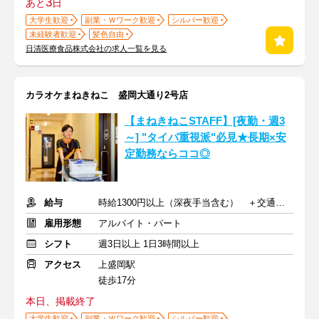
3
あと
日
大学生歓迎
副業・Ｗワーク歓迎
シルバー歓迎
未経験者歓迎
髪色自由
日清医療食品株式会社の求人一覧を見る
カラオケまねきねこ 盛岡大通り2号店
【まねきねこSTAFF】[夜勤・週3
～] "タイパ重視派"必見★長期×安
定勤務ならココ◎
給与
時給1300円以上（深夜手当含む） ＋交通費支給
雇用形態
アルバイト・パート
シフト
週3日以上 1日3時間以上
アクセス
上盛岡駅
徒歩17分
本日、掲載終了
大学生歓迎
副業・Ｗワーク歓迎
シルバー歓迎