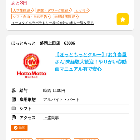
3
あと
日
大学生歓迎
副業・Ｗワーク歓迎
ヒゲ可
シフト自由・自己申告
未経験者歓迎
ユースタイルラボラトリー株式会社の求人一覧を見る
ほっともっと 盛岡上田店 63806
【ほっともっとクルー】[お弁当屋
さん]未経験大歓迎！やりがい◎動
画マニュアル有で安心
給与
時給 1100円
雇用形態
アルバイト・パート
シフト
アクセス
上盛岡駅
急募