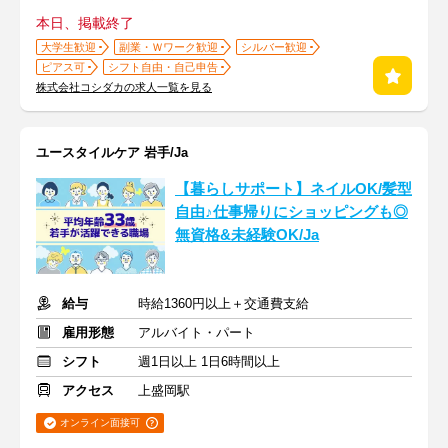
本日、掲載終了
大学生歓迎
副業・Ｗワーク歓迎
シルバー歓迎
ピアス可
シフト自由・自己申告
株式会社コシダカの求人一覧を見る
ユースタイルケア 岩手/Ja
【暮らしサポート】ネイルOK/髪型
自由♪仕事帰りにショッピングも◎
無資格&未経験OK/Ja
給与
時給1360円以上＋交通費支給
雇用形態
アルバイト・パート
シフト
週1日以上 1日6時間以上
アクセス
上盛岡駅
オンライン面接可