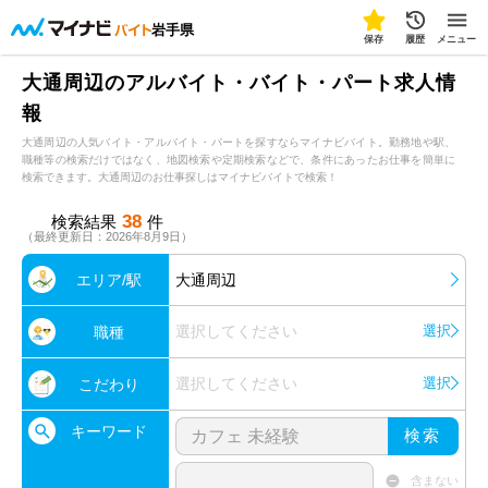
岩手県
保存
履歴
メニュー
大通周辺のアルバイト・バイト・パート求人情
報
大通周辺の人気バイト・アルバイト・パートを探すならマイナビバイト。勤務地や駅、
職種等の検索だけではなく、地図検索や定期検索などで、条件にあったお仕事を簡単に
検索できます。大通周辺のお仕事探しはマイナビバイトで検索！
38
検索結果
件
（最終更新日：2026年8月9日）
エリア/駅
大通周辺
選択してください
選択
職種
選択してください
選択
こだわり
キーワード
検索
含まない