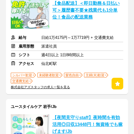
【食品配送】＜即日勤務＆日払い
可＞履歴書不要★残業代も1分単
位！食品の配送業務
給与
日給1万4175円～1万7719円 + 交通費支給
雇用形態
派遣社員
シフト
週4日以上 1日8時間以上
アクセス
仙北町駅
シルバー歓迎
未経験者歓迎
髪色自由
主婦(夫)歓迎
交通費支給
株式会社アズスタッフの求人一覧を見る
ユースタイルケア 岩手/Jb
【夜間見守りstaff】夜時間を有効
活用◎日収13448円！無資格でも稼
げます/Jb