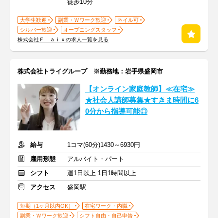
徒歩10分
大学生歓迎
副業・Ｗワーク歓迎
ネイル可
シルバー歓迎
オープニングスタッフ
株式会社Ｆ ａｉｘの求人一覧を見る
株式会社トライグループ ※勤務地：岩手県盛岡市
【オンライン家庭教師】≪在宅≫
★社会人講師募集★すきま時間に6
0分から指導可能◎
給与
1コマ(60分)1430～6930円
雇用形態
アルバイト・パート
シフト
週1日以上 1日1時間以上
アクセス
盛岡駅
短期（1ヶ月以内OK）
在宅ワーク・内職
副業・Ｗワーク歓迎
シフト自由・自己申告