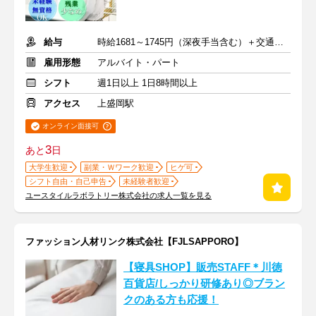
給与
時給1681～1745円（深夜手当含む）＋交通費支給
雇用形態
アルバイト・パート
シフト
週1日以上 1日8時間以上
アクセス
上盛岡駅
オンライン面接可
3
あと
日
大学生歓迎
副業・Ｗワーク歓迎
ヒゲ可
シフト自由・自己申告
未経験者歓迎
ユースタイルラボラトリー株式会社の求人一覧を見る
ファッション人材リンク株式会社【FJLSAPPORO】
【寝具SHOP】販売STAFF＊川徳
百貨店/しっかり研修あり◎ブラン
クのある方も応援！