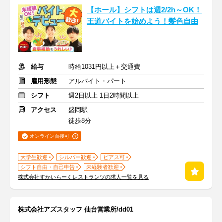
【ホール】シフトは週2/2h～OK！
王道バイトを始めよう！髪色自由
給与
時給1031円以上＋交通費
雇用形態
アルバイト・パート
シフト
週2日以上 1日2時間以上
アクセス
盛岡駅
徒歩8分
オンライン面接可
大学生歓迎
シルバー歓迎
ピアス可
シフト自由・自己申告
未経験者歓迎
株式会社すかいらーくレストランツの求人一覧を見る
株式会社アズスタッフ 仙台営業所/dd01