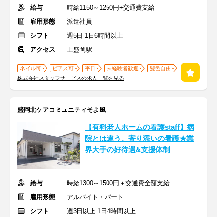
給与
時給1150～1250円+交通費支給
雇用形態
派遣社員
シフト
週5日 1日6時間以上
アクセス
上盛岡駅
ネイル可
ピアス可
平日
未経験者歓迎
髪色自由
株式会社スタッフサービスの求人一覧を見る
盛岡北ケアコミュニティそよ風
【有料老人ホームの看護staff】病
院とは違う、寄り添いの看護★業
界大手の好待遇&支援体制
給与
時給1300～1500円＋交通費全額支給
雇用形態
アルバイト・パート
シフト
週3日以上 1日4時間以上