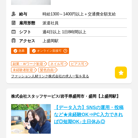
給与
時給1300～1400円以上＋交通費全額支給
雇用形態
派遣社員
シフト
週4日以上 1日8時間以上
アクセス
上盛岡駅
急募
オンライン面接可
副業・Ｗワーク歓迎
ネイル可
ピアス可
未経験者歓迎
髪色自由
ファッション人材リンク株式会社の求人一覧を見る
株式会社スタッフサービス/岩手県盛岡市・盛岡【上盛岡駅】
【データ入力】SNSの運用・投稿
など★未経験OK⇒PC入力できれ
ば◎短期OK♪土日休み◎