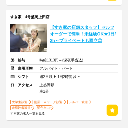
すき家 4号盛岡上田店
【すき家の店舗スタッフ】セルフ
オーダーで簡単！未経験OK★1日/
2h～プライベートも両立◎
給与
時給1313円～(深夜手当込)
雇用形態
アルバイト・パート
シフト
週2日以上 1日2時間以上
アクセス
上盛岡駅
車2分
大学生歓迎
副業・Ｗワーク歓迎
シルバー歓迎
未経験者歓迎
髪色自由
すき家の求人一覧を見る