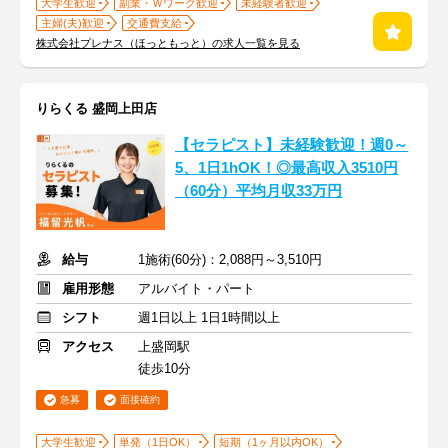
大学生歓迎
副業・Ｗワーク歓迎
未経験者歓迎
主婦(夫)歓迎
交通費支給
株式会社プレナス（ほっともっと）の求人一覧を見る
りらくる 盛岡上田店
【セラピスト】未経験歓迎！週0～
5、1日1hOK！◎最高収入3510円
（60分）平均月収33万円
給与
1施術(60分)：2,088円～3,510円
雇用形態
アルバイト・パート
シフト
週1日以上 1日1時間以上
アクセス
上盛岡駅
徒歩10分
急募
面接確約
大学生歓迎
単発（1日OK）
短期（1ヶ月以内OK）