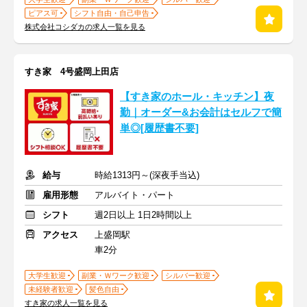
ピアス可
シフト自由・自己申告
株式会社コシダカの求人一覧を見る
すき家 4号盛岡上田店
【すき家のホール・キッチン】夜
勤｜オーダー&お会計はセルフで簡
単◎[履歴書不要]
給与
時給1313円～(深夜手当込)
雇用形態
アルバイト・パート
シフト
週2日以上 1日2時間以上
アクセス
上盛岡駅
車2分
大学生歓迎
副業・Ｗワーク歓迎
シルバー歓迎
未経験者歓迎
髪色自由
すき家の求人一覧を見る