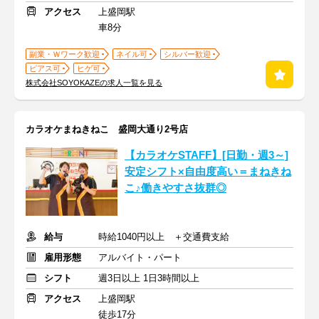
アクセス
上盛岡駅
車8分
副業・Ｗワーク歓迎
ネイル可
シルバー歓迎
ピアス可
ヒゲ可
株式会社SOYOKAZEの求人一覧を見る
カラオケまねきねこ 盛岡大通り2号店
【カラオケSTAFF】[日勤・週3～]
安定シフト×自由度高い＝まねきね
こ♪働きやすさ抜群◎
給与
時給1040円以上 ＋交通費支給
雇用形態
アルバイト・パート
シフト
週3日以上 1日3時間以上
アクセス
上盛岡駅
徒歩17分