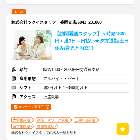
NEW
株式会社ツクイスタッフ 盛岡支店/6043_231060
【訪問看護スタッフ】＜時給1800
円＞週3日～日払い★夕方退勤/土日
休み/育児と両立◎
給与
時給1800～2000円+交通費支給
雇用形態
アルバイト・パート
シフト
週3日以上 1日8時間以上
アクセス
上盛岡駅
オンライン面接可
大学生歓迎
副業・Ｗワーク歓迎
主婦(夫)歓迎
留学生歓迎
交通費支給
株式会社ツクイスタッフの求人一覧を見る