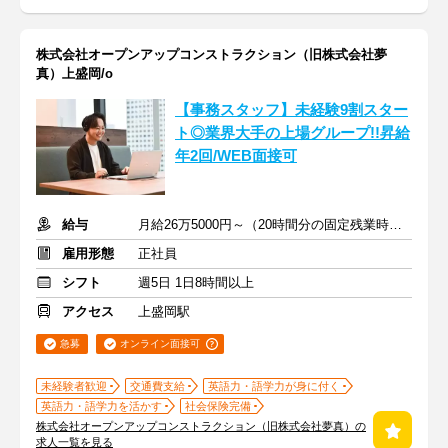
株式会社オープンアップコンストラクション（旧株式会社夢
真）上盛岡/o
【事務スタッフ】未経験9割スター
ト◎業界大手の上場グループ!!昇給
年2回/WEB面接可
給与
月給26万5000円～（20時間分の固定残業時間代を含む）
雇用形態
正社員
シフト
週5日 1日8時間以上
アクセス
上盛岡駅
急募
オンライン面接可
未経験者歓迎
交通費支給
英語力・語学力が身に付く
英語力・語学力を活かす
社会保険完備
株式会社オープンアップコンストラクション（旧株式会社夢真）の
求人一覧を見る