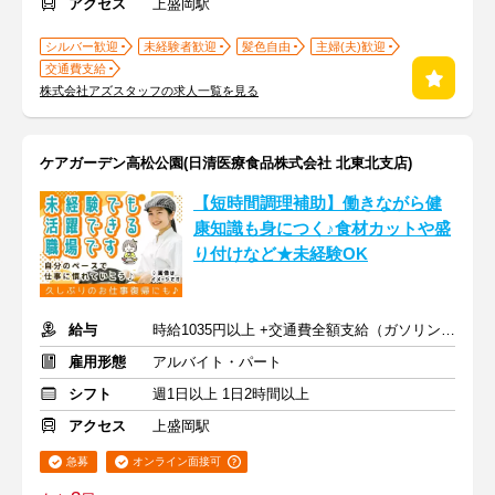
アクセス
上盛岡駅
シルバー歓迎
未経験者歓迎
髪色自由
主婦(夫)歓迎
交通費支給
株式会社アズスタッフの求人一覧を見る
ケアガーデン高松公園(日清医療食品株式会社 北東北支店)
【短時間調理補助】働きながら健
康知識も身につく♪食材カットや盛
り付けなど★未経験OK
給与
時給1035円以上 +交通費全額支給（ガソリン代も支給）
雇用形態
アルバイト・パート
シフト
週1日以上 1日2時間以上
アクセス
上盛岡駅
急募
オンライン面接可