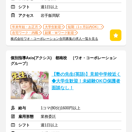
シフト
週1日以上
アクセス
岩手飯岡駅
年末年始・お正月
大学生歓迎
短期（1ヶ月以内OK）
在宅ワーク・内職
副業・Ｗワーク歓迎
株式会社ワオ・コーポレーション合同募集の求人一覧を見る
個別指導Axis(アクシス) 都南校 ［ワオ・コーポレーション
グループ］
【塾の先生(英語)】見前中学校近く
◆大学生歓迎！未経験OK◎保護者
面談なし！
給与
1コマ(80分)1600円以上
雇用形態
業務委託
シフト
週1日以上