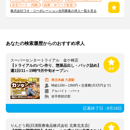
在宅ワーク・内職
副業・Ｗワーク歓迎
株式会社ワオ・コーポレーション合同募集の求人一覧を見る
あなたの検索履歴からのおすすめ求人
スーパーセンタートライアル 金ケ崎店
【トライアルのパン作り、惣菜品出し・パック詰め】
週1日/11～19時*9月中旬オープン♪
東北本線
六原駅
時給1150～1350円＋交通費(月3万円まで)
アルバイト・パート
岩手県胆沢郡
応募終了日：
8月18日
りんどう苑(日清医療食品株式会社 北東北支店)