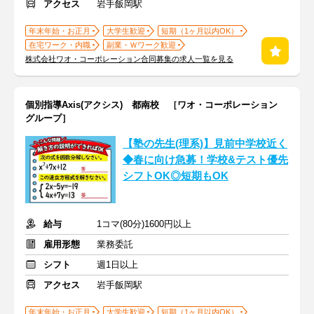
アクセス
岩手飯岡駅
年末年始・お正月
大学生歓迎
短期（1ヶ月以内OK）
在宅ワーク・内職
副業・Ｗワーク歓迎
株式会社ワオ・コーポレーション合同募集の求人一覧を見る
個別指導Axis(アクシス) 都南校 ［ワオ・コーポレーション
グループ］
【塾の先生(理系)】見前中学校近く
◆春に向け急募！学校&テスト優先
シフトOK◎短期もOK
給与
1コマ(80分)1600円以上
雇用形態
業務委託
シフト
週1日以上
アクセス
岩手飯岡駅
年末年始・お正月
大学生歓迎
短期（1ヶ月以内OK）