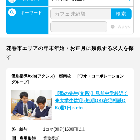
キーワード
検索
含まない
花巻市エリアの年末年始・お正月に類似する求人を探
す
個別指導Axis(アクシス) 都南校 ［ワオ・コーポレーション
グループ］
【塾の先生(文系)】見前中学校近く
◆大学生歓迎♪短期OK/在宅相談O
K/週1日～etc…
給与
1コマ(80分)1600円以上
雇用形態
業務委託