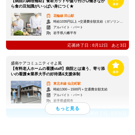
【病院の調理補助】食材カットや盛り付け◎働きなが
ら食の豆知識がいっぱい身につく★
花輪線
田山駅
時給1035円以上 +交通費全額支給（ガソリン代も支給）
アルバイト・パート
岩手県八幡平市
応募終了日：
8月12日
あと
3
日
盛南ケアコミュニティそよ風
【有料老人ホームの看護staff】病院とは違う、寄り添
いの看護★業界大手の好待遇&支援体制
東北本線
仙北町駅
時給1300～1500円＋交通費全額支給
アルバイト・パート
岩手県盛岡市
応募終了日：
8月31日