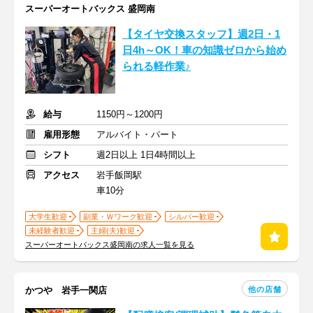
スーパーオートバックス 盛岡南
【タイヤ交換スタッフ】週2日・1
日4h～OK！車の知識ゼロから始め
られる軽作業♪
給与
1150円～1200円
雇用形態
アルバイト・パート
シフト
週2日以上 1日4時間以上
アクセス
岩手飯岡駅
車10分
大学生歓迎
副業・Ｗワーク歓迎
シルバー歓迎
未経験者歓迎
主婦(夫)歓迎
スーパーオートバックス盛岡南の求人一覧を見る
他の店舗
かつや 岩手一関店