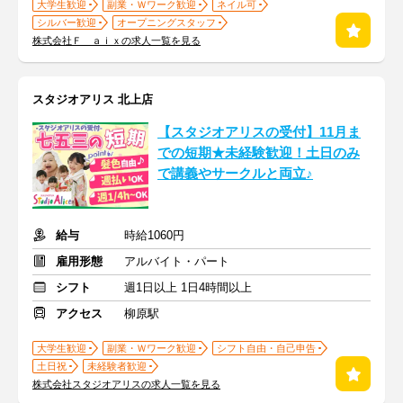
大学生歓迎
副業・Ｗワーク歓迎
ネイル可
シルバー歓迎
オープニングスタッフ
株式会社Ｆ ａｉｘの求人一覧を見る
スタジオアリス 北上店
【スタジオアリスの受付】11月ま
での短期★未経験歓迎！土日のみ
で講義やサークルと両立♪
給与
時給1060円
雇用形態
アルバイト・パート
シフト
週1日以上 1日4時間以上
アクセス
柳原駅
大学生歓迎
副業・Ｗワーク歓迎
シフト自由・自己申告
土日祝
未経験者歓迎
株式会社スタジオアリスの求人一覧を見る