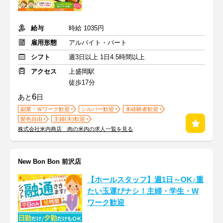
給与
時給 1035円
雇用形態
アルバイト・パート
シフト
週3日以上 1日4.5時間以上
アクセス
上盛岡駅
徒歩17分
6
あと
日
副業・Ｗワーク歓迎
シルバー歓迎
未経験者歓迎
髪色自由
主婦(夫)歓迎
株式会社米内商店 肉の米内の求人一覧を見る
New Bon Bon 前沢店
【ホールスタッフ】週1日～OK♪重
たい玉運びナシ！主婦・学生・W
ワーク歓迎