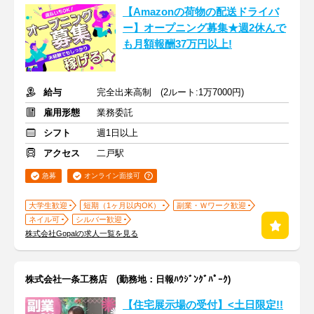
【Amazonの荷物の配送ドライバ
ー】オープニング募集★週2休んで
も月額報酬37万円以上!
給与
完全出来高制 (2ルート:1万7000円)
雇用形態
業務委託
シフト
週1日以上
アクセス
二戸駅
急募
オンライン面接可
大学生歓迎
短期（1ヶ月以内OK）
副業・Ｗワーク歓迎
ネイル可
シルバー歓迎
株式会社Gopalの求人一覧を見る
株式会社一条工務店 (勤務地：日報ﾊｳｼﾞﾝｸﾞﾊﾟｰｸ)
【住宅展示場の受付】<土日限定!!