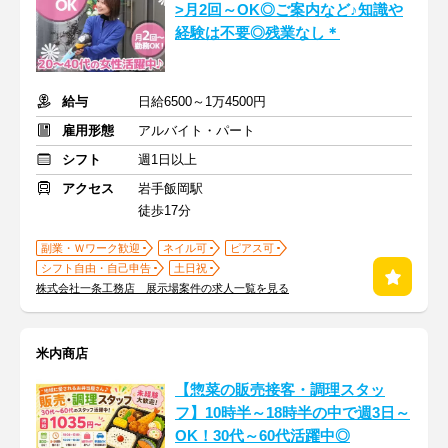
>月2回～OK◎ご案内など♪知識や
経験は不要◎残業なし＊
給与
日給6500～1万4500円
雇用形態
アルバイト・パート
シフト
週1日以上
アクセス
岩手飯岡駅
徒歩17分
副業・Ｗワーク歓迎
ネイル可
ピアス可
シフト自由・自己申告
土日祝
株式会社一条工務店 展示場案件の求人一覧を見る
米内商店
【惣菜の販売接客・調理スタッ
フ】10時半～18時半の中で週3日～
OK！30代～60代活躍中◎