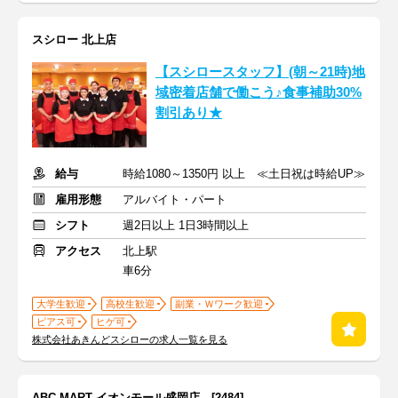
スシロー 北上店
【スシロースタッフ】(朝～21時)地
域密着店舗で働こう♪食事補助30%
割引あり★
給与
時給1080～1350円 以上 ≪土日祝は時給UP≫
雇用形態
アルバイト・パート
シフト
週2日以上 1日3時間以上
アクセス
北上駅
車6分
大学生歓迎
高校生歓迎
副業・Ｗワーク歓迎
ピアス可
ヒゲ可
株式会社あきんどスシローの求人一覧を見る
ABC-MART イオンモール盛岡店 [2484]