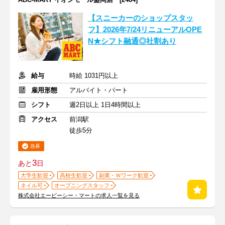
【スニーカーのショップスタッ
フ】2026年7/24リニューアルOPE
N★シフト融通◎社割あり
給与
時給 1031円以上
雇用形態
アルバイト・パート
シフト
週2日以上 1日4時間以上
アクセス
前潟駅
徒歩5分
急募
3
あと
日
大学生歓迎
高校生歓迎
副業・Ｗワーク歓迎
ネイル可
オープニングスタッフ
株式会社エービーシー・マートの求人一覧を見る