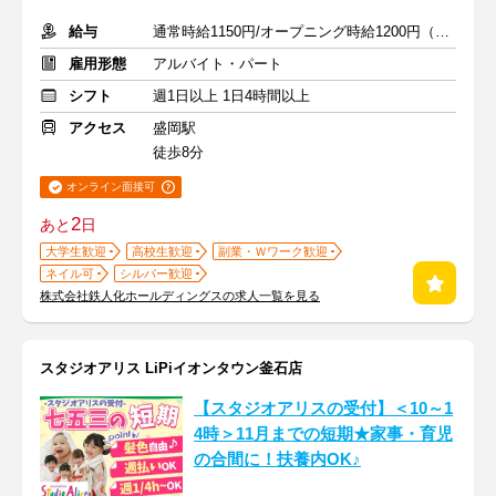
給与
通常時給1150円/オープニング時給1200円（2026年12月31日まで）
雇用形態
アルバイト・パート
シフト
週1日以上 1日4時間以上
アクセス
盛岡駅
徒歩8分
オンライン面接可
2
あと
日
大学生歓迎
高校生歓迎
副業・Ｗワーク歓迎
ネイル可
シルバー歓迎
株式会社鉄人化ホールディングスの求人一覧を見る
スタジオアリス LiPiイオンタウン釜石店
【スタジオアリスの受付】＜10～1
4時＞11月までの短期★家事・育児
の合間に！扶養内OK♪