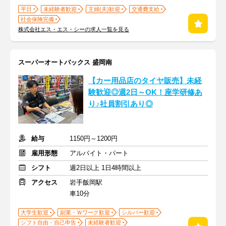
平日
未経験者歓迎
主婦(夫)歓迎
交通費支給
社会保険完備
株式会社エス・エス・シーの求人一覧を見る
スーパーオートバックス 盛岡南
【カー用品店のタイヤ販売】未経
験歓迎◎週2日～OK！座学研修あ
り♪社員割引あり◎
給与
1150円～1200円
雇用形態
アルバイト・パート
シフト
週2日以上 1日4時間以上
アクセス
岩手飯岡駅
車10分
大学生歓迎
副業・Ｗワーク歓迎
シルバー歓迎
シフト自由・自己申告
未経験者歓迎