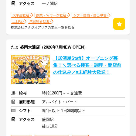
アクセス
一ノ関駅
大学生歓迎
副業・Ｗワーク歓迎
シフト自由・自己申告
土日祝
未経験者歓迎
株式会社スタジオアリスの求人一覧を見る
たま 盛岡大通店（2026年7月NEW OPEN）
【居酒屋Staff】オープニング募
集！＼選べる接客・調理・開店前
の仕込み／#未経験大歓迎！
給与
時給1200円～＋交通費
雇用形態
アルバイト・パート
シフト
週1日以上 1日3時間以上
アクセス
盛岡駅
徒歩10分