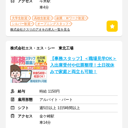
アクセス
斗米駅
車4分
大学生歓迎
高校生歓迎
副業・Ｗワーク歓迎
シルバー歓迎
オープニングスタッフ
株式会社クスリのアオキの求人一覧を見る
株式会社エス・エス・シー 東北工場
【事務スタッフ】＜職場見学OK＞
入出庫受付や伝票整理！土日祝休
みで家庭と両立も可能！
給与
時給 1150円
雇用形態
アルバイト・パート
シフト
週5日以上 1日5時間以上
アクセス
金ケ崎駅
車14分