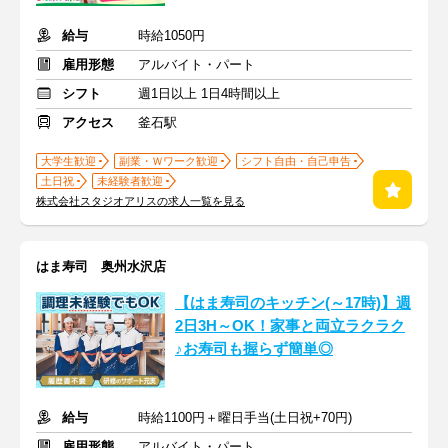
給与
時給1050円
雇用形態
アルバイト・パート
シフト
週1日以上 1日4時間以上
アクセス
釜石駅
大学生歓迎
副業・Ｗワーク歓迎
シフト自由・自己申告
土日祝
未経験者歓迎
株式会社スタジオアリスの求人一覧を見る
はま寿司 奥州水沢店
【はま寿司のキッチン(～17時)】週
2日3H～OK！家事と両立ラクラク
♪お寿司も握らず簡単◎
給与
時給1100円＋曜日手当(土日祝+70円)
雇用形態
アルバイト・パート