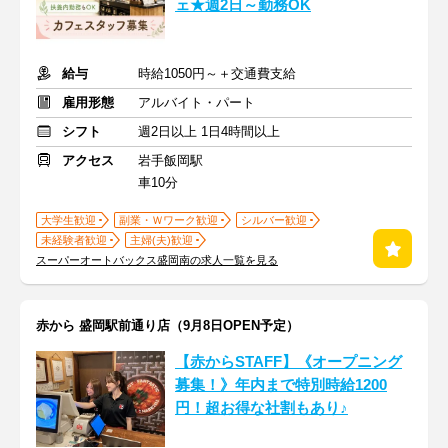
ェ★週2日～勤務OK
給与
時給1050円～＋交通費支給
雇用形態
アルバイト・パート
シフト
週2日以上 1日4時間以上
アクセス
岩手飯岡駅
車10分
大学生歓迎
副業・Ｗワーク歓迎
シルバー歓迎
未経験者歓迎
主婦(夫)歓迎
スーパーオートバックス盛岡南の求人一覧を見る
赤から 盛岡駅前通り店（9月8日OPEN予定）
【赤からSTAFF】《オープニング
募集！》年内まで特別時給1200
円！超お得な社割もあり♪