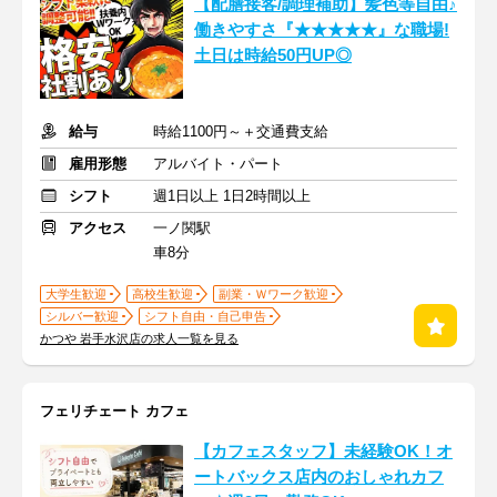
【配膳接客/調理補助】髪色等自由♪
働きやすさ『★★★★★』な職場!
土日は時給50円UP◎
給与
時給1100円～＋交通費支給
雇用形態
アルバイト・パート
シフト
週1日以上 1日2時間以上
アクセス
一ノ関駅
車8分
大学生歓迎
高校生歓迎
副業・Ｗワーク歓迎
シルバー歓迎
シフト自由・自己申告
かつや 岩手水沢店の求人一覧を見る
フェリチェート カフェ
【カフェスタッフ】未経験OK！オ
ートバックス店内のおしゃれカフ