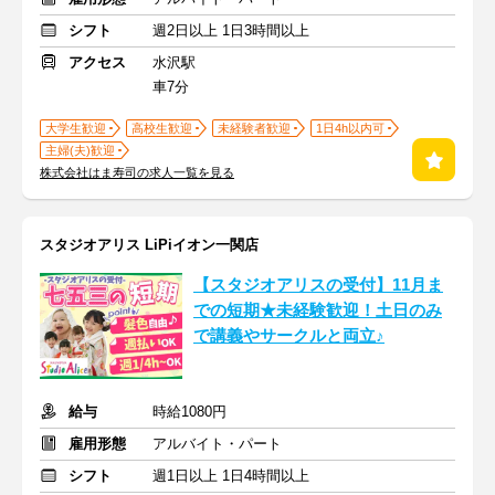
シフト
週2日以上 1日3時間以上
アクセス
水沢駅
車7分
大学生歓迎
高校生歓迎
未経験者歓迎
1日4h以内可
主婦(夫)歓迎
株式会社はま寿司の求人一覧を見る
スタジオアリス LiPiイオン一関店
【スタジオアリスの受付】11月ま
での短期★未経験歓迎！土日のみ
で講義やサークルと両立♪
給与
時給1080円
雇用形態
アルバイト・パート
シフト
週1日以上 1日4時間以上