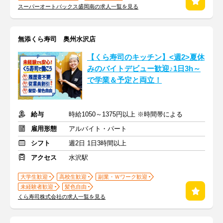
スーパーオートバックス盛岡南の求人一覧を見る
無添くら寿司 奥州水沢店
【くら寿司のキッチン】<週2>夏休
みのバイトデビュー歓迎♪1日3h～
で学業＆予定と両立！
給与
時給1050～1375円以上 ※時間帯による
雇用形態
アルバイト・パート
シフト
週2日 1日3時間以上
アクセス
水沢駅
大学生歓迎
高校生歓迎
副業・Ｗワーク歓迎
未経験者歓迎
髪色自由
くら寿司株式会社の求人一覧を見る