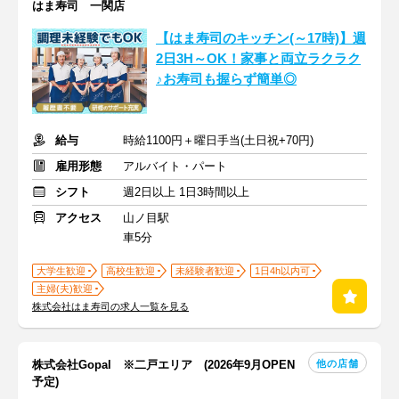
はま寿司 一関店
【はま寿司のキッチン(～17時)】週
2日3H～OK！家事と両立ラクラク
♪お寿司も握らず簡単◎
給与
時給1100円＋曜日手当(土日祝+70円)
雇用形態
アルバイト・パート
シフト
週2日以上 1日3時間以上
アクセス
山ノ目駅
車5分
大学生歓迎
高校生歓迎
未経験者歓迎
1日4h以内可
主婦(夫)歓迎
株式会社はま寿司の求人一覧を見る
他の店舗
株式会社Gopal ※二戸エリア (2026年9月OPEN
予定)