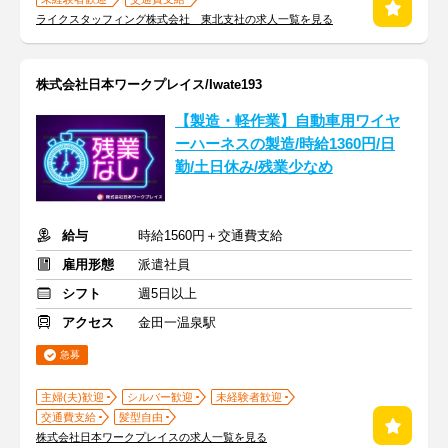
ライクスタッフィング株式会社 東北支社の求人一覧を見る
株式会社日本ワークプレイス/Iwate193
【製造・軽作業】自動車用ワイヤ
ーハーネスの製造/時給1360円/日
勤/土日休み/残業少なめ
給与
時給1560円＋交通費支給
雇用形態
派遣社員
シフト
週5日以上
アクセス
金田一温泉駅
急募
主婦(夫)歓迎
シルバー歓迎
未経験者歓迎
交通費支給
髪型自由
株式会社日本ワークプレイスの求人一覧を見る