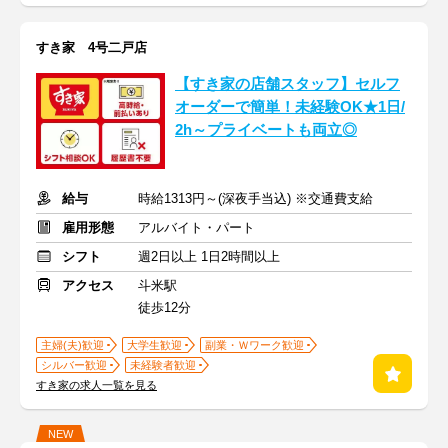
すき家 4号二戸店
【すき家の店舗スタッフ】セルフ
オーダーで簡単！未経験OK★1日/
2h～プライベートも両立◎
給与
時給1313円～(深夜手当込) ※交通費支給
雇用形態
アルバイト・パート
シフト
週2日以上 1日2時間以上
アクセス
斗米駅
徒歩12分
主婦(夫)歓迎
大学生歓迎
副業・Ｗワーク歓迎
シルバー歓迎
未経験者歓迎
すき家の求人一覧を見る
NEW