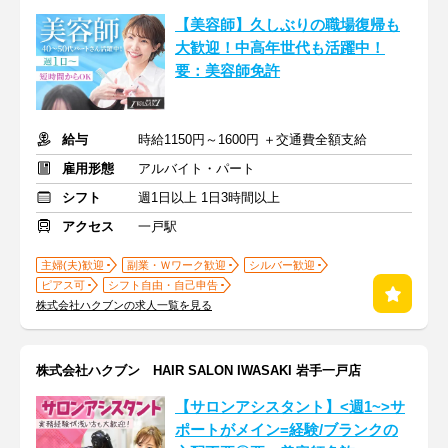
【美容師】久しぶりの職場復帰も
大歓迎！中高年世代も活躍中！
要：美容師免許
給与
時給1150円～1600円 ＋交通費全額支給
雇用形態
アルバイト・パート
シフト
週1日以上 1日3時間以上
アクセス
一戸駅
主婦(夫)歓迎
副業・Ｗワーク歓迎
シルバー歓迎
ピアス可
シフト自由・自己申告
株式会社ハクブンの求人一覧を見る
株式会社ハクブン HAIR SALON IWASAKI 岩手一戸店
【サロンアシスタント】<週1~>サ
ポートがメイン=経験/ブランクの