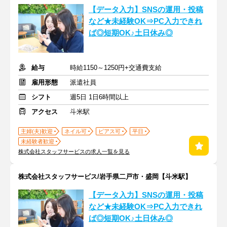
【データ入力】SNSの運用・投稿
など★未経験OK⇒PC入力できれ
ば◎短期OK♪土日休み◎
給与
時給1150～1250円+交通費支給
雇用形態
派遣社員
シフト
週5日 1日6時間以上
アクセス
斗米駅
主婦(夫)歓迎
ネイル可
ピアス可
平日
未経験者歓迎
株式会社スタッフサービスの求人一覧を見る
株式会社スタッフサービス/岩手県二戸市・盛岡【斗米駅】
【データ入力】SNSの運用・投稿
など★未経験OK⇒PC入力できれ
ば◎短期OK♪土日休み◎