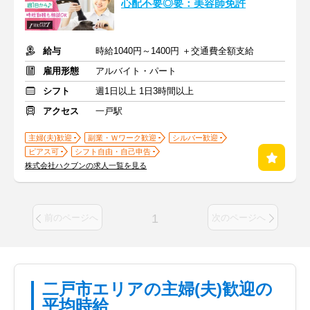
心配不要◎要：美容師免許
給与
時給1040円～1400円 ＋交通費全額支給
雇用形態
アルバイト・パート
シフト
週1日以上 1日3時間以上
アクセス
一戸駅
主婦(夫)歓迎
副業・Ｗワーク歓迎
シルバー歓迎
ピアス可
シフト自由・自己申告
株式会社ハクブンの求人一覧を見る
1
前のページへ
次のページへ
二戸市エリアの主婦(夫)歓迎の
平均時給