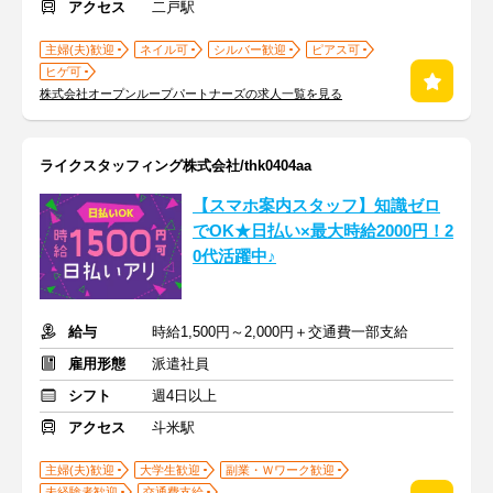
アクセス
二戸駅
主婦(夫)歓迎
ネイル可
シルバー歓迎
ピアス可
ヒゲ可
株式会社オープンループパートナーズの求人一覧を見る
ライクスタッフィング株式会社/thk0404aa
【スマホ案内スタッフ】知識ゼロ
でOK★日払い×最大時給2000円！2
0代活躍中♪
給与
時給1,500円～2,000円＋交通費一部支給
雇用形態
派遣社員
シフト
週4日以上
アクセス
斗米駅
主婦(夫)歓迎
大学生歓迎
副業・Ｗワーク歓迎
未経験者歓迎
交通費支給