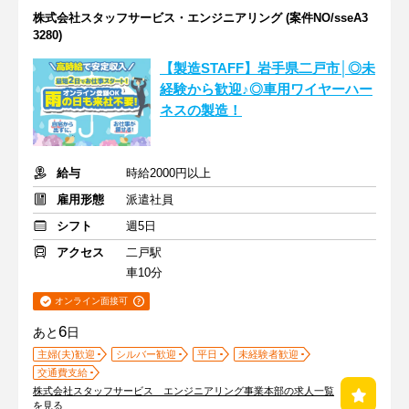
株式会社スタッフサービス・エンジニアリング (案件NO/sseA3
3280)
【製造STAFF】岩手県二戸市│◎未
経験から歓迎♪◎車用ワイヤーハー
ネスの製造！
給与
時給2000円以上
雇用形態
派遣社員
シフト
週5日
アクセス
二戸駅
車10分
オンライン面接可
6
あと
日
主婦(夫)歓迎
シルバー歓迎
平日
未経験者歓迎
交通費支給
株式会社スタッフサービス エンジニアリング事業本部の求人一覧
を見る