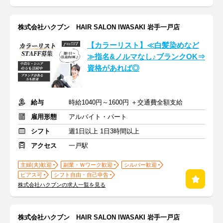
株式会社ハクブン HAIR SALON IWASAKI 岩手一戸店
【カラーリスト】≪白髪染めなど
≫指名&ノルマなし♪ブランクOK⇒
資格があれば◎
給与
時給1040円～1600円 ＋交通費全額支給
雇用形態
アルバイト・パート
シフト
週1日以上 1日3時間以上
アクセス
一戸駅
主婦(夫)歓迎
副業・Ｗワーク歓迎
シルバー歓迎
ピアス可
シフト自由・自己申告
株式会社ハクブンの求人一覧を見る
株式会社ハクブン HAIR SALON IWASAKI 岩手一戸店