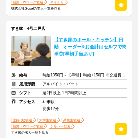
副業・Ｗワーク歓迎
ネイル可
株式会社Gopalの求人一覧を見る
すき家 4号二戸店
【すき家のホール・キッチン】日
勤｜オーダー&お会計はセルフで簡
単◎[早朝手当あり]
給与
時給1050円～【早朝】時給+150円 ※交通費支給
雇用形態
アルバイト・パート
シフト
週2日以上 1日2時間以上
アクセス
斗米駅
徒歩12分
主婦(夫)歓迎
大学生歓迎
高校生歓迎
副業・Ｗワーク歓迎
シルバー歓迎
すき家の求人一覧を見る