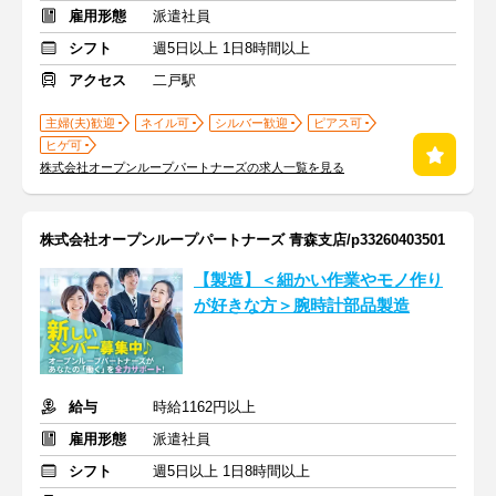
雇用形態
派遣社員
シフト
週5日以上 1日8時間以上
アクセス
二戸駅
主婦(夫)歓迎
ネイル可
シルバー歓迎
ピアス可
ヒゲ可
株式会社オープンループパートナーズの求人一覧を見る
株式会社オープンループパートナーズ 青森支店/p33260403501
【製造】＜細かい作業やモノ作り
が好きな方＞腕時計部品製造
給与
時給1162円以上
雇用形態
派遣社員
シフト
週5日以上 1日8時間以上