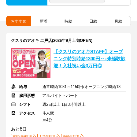
おすすめ
新着
時給
日給
月給
クスリのアオキ 二戸店(2026年9月上旬OPEN)
【クスリのアオキSTAFF】オープ
ニング特別時給1300円～♪未経験歓
迎！入社祝い金3万円◎
給与
通常時給1031～1150円/オープニング時給1300～1400円
雇用形態
アルバイト・パート
シフト
週2日以上 1日3時間以上
アクセス
斗米駅
車4分
6
あと
日
主婦(夫)歓迎
大学生歓迎
高校生歓迎