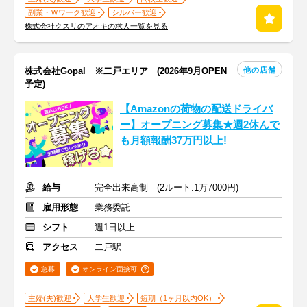
副業・Ｗワーク歓迎
シルバー歓迎
株式会社クスリのアオキの求人一覧を見る
他の店舗
株式会社Gopal ※二戸エリア (2026年9月OPEN
予定)
【Amazonの荷物の配送ドライバ
ー】オープニング募集★週2休んで
も月額報酬37万円以上!
給与
完全出来高制 (2ルート:1万7000円)
雇用形態
業務委託
シフト
週1日以上
アクセス
二戸駅
急募
オンライン面接可
主婦(夫)歓迎
大学生歓迎
短期（1ヶ月以内OK）