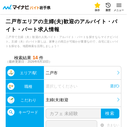
岩手県
保存
履歴
メニュー
二戸市エリアの主婦(夫)歓迎のアルバイト・バ
イト・パート求人情報
二戸市で主婦（夫）歓迎の人気バイト・アルバイト・パートを探すならマイナビバイ
ト。主婦（夫）のバイト探しは、家事との両立が可能かが重要なので、自宅に近いバイ
トを探せる、地図検索を活用しましょう！
14
検索結果
件
（最終更新日：2026年8月10日）
エリア/駅
二戸市
選択してください
選択
職種
主婦(夫)歓迎
こだわり
キーワード
検索
含まない