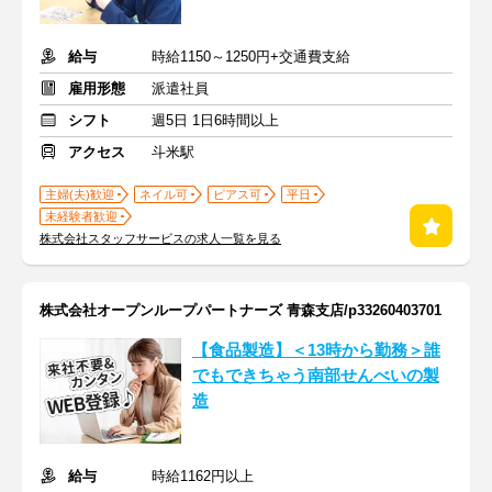
給与
時給1150～1250円+交通費支給
雇用形態
派遣社員
シフト
週5日 1日6時間以上
アクセス
斗米駅
主婦(夫)歓迎
ネイル可
ピアス可
平日
未経験者歓迎
株式会社スタッフサービスの求人一覧を見る
株式会社オープンループパートナーズ 青森支店/p33260403701
【食品製造】＜13時から勤務＞誰
でもできちゃう南部せんべいの製
造
給与
時給1162円以上