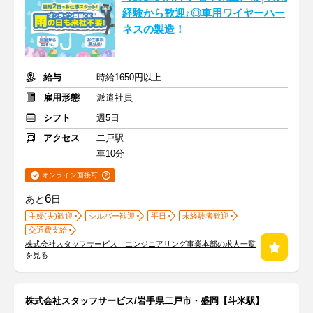
経験から歓迎♪◎車用ワイヤーハー
ネスの製造！
給与
時給1650円以上
雇用形態
派遣社員
シフト
週5日
アクセス
二戸駅
車10分
オンライン面接可
6
あと
日
主婦(夫)歓迎
シルバー歓迎
平日
未経験者歓迎
交通費支給
株式会社スタッフサービス エンジニアリング事業本部の求人一覧
を見る
株式会社スタッフサービス/岩手県二戸市・盛岡【斗米駅】