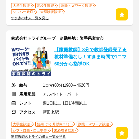
大学生歓迎
高校生歓迎
副業・Ｗワーク歓迎
シルバー歓迎
未経験者歓迎
すき家の求人一覧を見る
株式会社トライグループ ※勤務地：岩手県宮古市
【家庭教師】3分で教師登録完了★
教材準備なし！すきま時間で1コマ
60分から指導OK
給与
1コマ(60分)1980～4620円
雇用形態
アルバイト・パート
シフト
週1日以上 1日1時間以上
アクセス
新田老駅
大学生歓迎
短期（1ヶ月以内OK）
副業・Ｗワーク歓迎
シフト自由・自己申告
未経験者歓迎
家庭教師のトライの求人一覧を見る