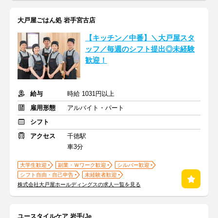
大戸屋ごはん処 岩手宮古店
【キッチン／中番】＼大戸屋スタ
ッフ／毎週のシフト提出◎未経験
歓迎！
給与
時給 1031円以上
雇用形態
アルバイト・パート
シフト
アクセス
千徳駅
車3分
大学生歓迎
副業・Ｗワーク歓迎
シルバー歓迎
シフト自由・自己申告
未経験者歓迎
株式会社大戸屋ホールディングスの求人一覧を見る
ユースタイルケア 岩手/Je