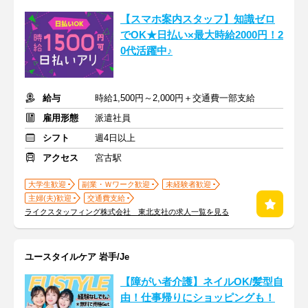
【スマホ案内スタッフ】知識ゼロ
でOK★日払い×最大時給2000円！2
0代活躍中♪
給与
時給1,500円～2,000円＋交通費一部支給
雇用形態
派遣社員
シフト
週4日以上
アクセス
宮古駅
大学生歓迎
副業・Ｗワーク歓迎
未経験者歓迎
主婦(夫)歓迎
交通費支給
ライクスタッフィング株式会社 東北支社の求人一覧を見る
ユースタイルケア 岩手/Je
【障がい者介護】ネイルOK/髪型自
由！仕事帰りにショッピングも！