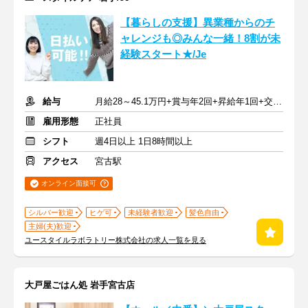
【暮らしの支援】異業種からのチ
ャレンジも◎みんな一緒！8割が未
経験スタート★/Je
給与
月給28～45.1万円+賞与年2回+昇給年1回+交通費全額
雇用形態
正社員
シフト
週4日以上 1日8時間以上
アクセス
宮古駅
オンライン面接可
シルバー歓迎
ヒゲ可
未経験者歓迎
髪色自由
主婦(夫)歓迎
ユースタイルラボラトリー株式会社の求人一覧を見る
大戸屋ごはん処 岩手宮古店