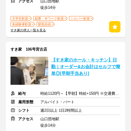
アクセス
山口団地駅
徒歩14分
大学生歓迎
副業・Ｗワーク歓迎
シルバー歓迎
未経験者歓迎
髪色自由
すき家の求人一覧を見る
すき家 106号宮古店
【すき家のホール・キッチン】日
勤｜オーダー&お会計はセルフで簡
単◎[早朝手当あり]
給与
時給1120円～【早朝】時給+150円 ※交通費支給
雇用形態
アルバイト・パート
シフト
週2日以上 1日2時間以上
アクセス
山口団地駅
徒歩14分