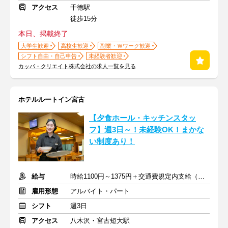
アクセス
千徳駅
徒歩15分
本日、掲載終了
大学生歓迎
高校生歓迎
副業・Ｗワーク歓迎
シフト自由・自己申告
未経験者歓迎
カッパ・クリエイト株式会社の求人一覧を見る
ホテルルートイン宮古
【夕食ホール・キッチンスタッ
フ】週3日～！未経験OK！まかな
い制度あり！
給与
時給1100円～1375円＋交通費規定内支給（条件・詳細は面接にて）
雇用形態
アルバイト・パート
シフト
週3日
アクセス
八木沢・宮古短大駅