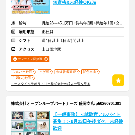
無資格&未経験OK/Je
給与
月給28～45.1万円+賞与年2回+昇給年1回+交通費全額
雇用形態
正社員
シフト
週4日以上 1日8時間以上
アクセス
山口団地駅
オンライン面接可
シルバー歓迎
ヒゲ可
未経験者歓迎
髪色自由
主婦(夫)歓迎
ユースタイルラボラトリー株式会社の求人一覧を見る
株式会社オープンループパートナーズ 盛岡支店/p60260701301
【一般事務】＜試験官アルバイト
募集！＞8月23日午後ダケ、未経験
歓迎