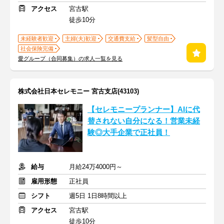
アクセス
宮古駅
徒歩10分
未経験者歓迎
主婦(夫)歓迎
交通費支給
髪型自由
社会保険完備
愛グループ（合同募集）の求人一覧を見る
株式会社日本セレモニー 宮古支店(43103)
【セレモニープランナー】AIに代
替されない自分になる！営業未経
験◎大手企業で正社員！
給与
月給24万4000円～
雇用形態
正社員
シフト
週5日 1日8時間以上
アクセス
宮古駅
徒歩10分