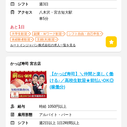
シフト
週3日
アクセス
八木沢・宮古短大駅
車5分
1
あと
日
大学生歓迎
副業・Ｗワーク歓迎
シフト自由・自己申告
未経験者歓迎
主婦(夫)歓迎
ルートインジャパン株式会社の求人一覧を見る
かっぱ寿司 宮古店
【かっぱ寿司】＼仲間と楽しく働
ける♪／高校生歓迎★前払いOK◎
(稼働分)
給与
時給 1050円以上
雇用形態
アルバイト・パート
シフト
週2日以上 1日2時間以上