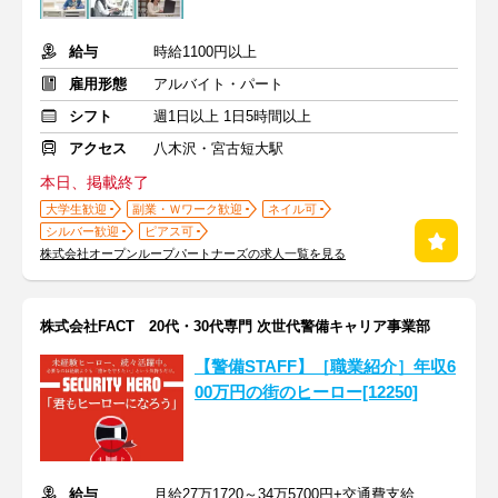
給与
時給1100円以上
雇用形態
アルバイト・パート
シフト
週1日以上 1日5時間以上
アクセス
八木沢・宮古短大駅
本日、掲載終了
大学生歓迎
副業・Ｗワーク歓迎
ネイル可
シルバー歓迎
ピアス可
株式会社オープンループパートナーズの求人一覧を見る
株式会社FACT 20代・30代専門 次世代警備キャリア事業部
【警備STAFF】［職業紹介］年収6
00万円の街のヒーロー[12250]
給与
月給27万1720～34万5700円+交通費支給