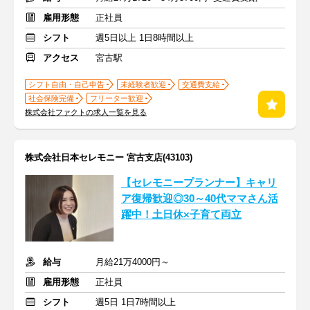
雇用形態
正社員
シフト
週5日以上 1日8時間以上
アクセス
宮古駅
シフト自由・自己申告
未経験者歓迎
交通費支給
社会保険完備
フリーター歓迎
株式会社ファクトの求人一覧を見る
株式会社日本セレモニー 宮古支店(43103)
【セレモニープランナー】キャリ
ア復帰歓迎◎30～40代ママさん活
躍中！土日休×子育て両立
給与
月給21万4000円～
雇用形態
正社員
シフト
週5日 1日7時間以上