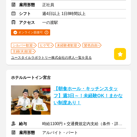
雇用形態
正社員
シフト
週4日以上 1日8時間以上
アクセス
一の渡駅
オンライン面接可
シルバー歓迎
ヒゲ可
未経験者歓迎
髪色自由
主婦(夫)歓迎
ユースタイルラボラトリー株式会社の求人一覧を見る
ホテルルートイン宮古
【朝食ホール・キッチンスタッ
フ】週3日～！未経験OK！まかな
い制度あり！
給与
時給1100円＋交通費規定内支給（条件・詳細は面接にて）
雇用形態
アルバイト・パート