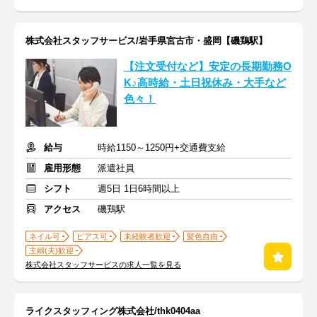
株式会社スタッフサービス/岩手県宮古市・盛岡【磯鶏駅】
【注文受付など】安定の長期勤務O
K♪高時給・土日祝休み・大手など
色々！
給与
時給1150～1250円+交通費支給
雇用形態
派遣社員
シフト
週5日 1日6時間以上
アクセス
磯鶏駅
ネイル可
ピアス可
未経験者歓迎
髪色自由
主婦(夫)歓迎
株式会社スタッフサービスの求人一覧を見る
ライクスタッフィング株式会社/thk0404aa