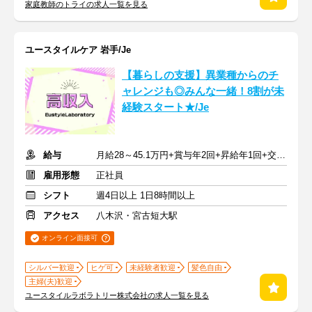
家庭教師のトライの求人一覧を見る
ユースタイルケア 岩手/Je
【暮らしの支援】異業種からのチ
ャレンジも◎みんな一緒！8割が未
経験スタート★/Je
給与
月給28～45.1万円+賞与年2回+昇給年1回+交通費全額
雇用形態
正社員
シフト
週4日以上 1日8時間以上
アクセス
八木沢・宮古短大駅
オンライン面接可
シルバー歓迎
ヒゲ可
未経験者歓迎
髪色自由
主婦(夫)歓迎
ユースタイルラボラトリー株式会社の求人一覧を見る