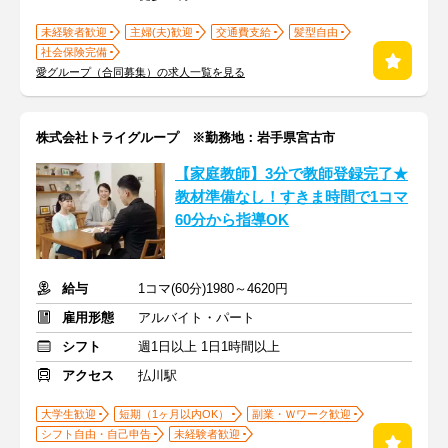
未経験者歓迎
主婦(夫)歓迎
交通費支給
髪型自由
社会保険完備
愛グループ（合同募集）の求人一覧を見る
株式会社トライグループ ※勤務地：岩手県宮古市
【家庭教師】3分で教師登録完了★
教材準備なし！すきま時間で1コマ
60分から指導OK
給与
1コマ(60分)1980～4620円
雇用形態
アルバイト・パート
シフト
週1日以上 1日1時間以上
アクセス
払川駅
大学生歓迎
短期（1ヶ月以内OK）
副業・Ｗワーク歓迎
シフト自由・自己申告
未経験者歓迎