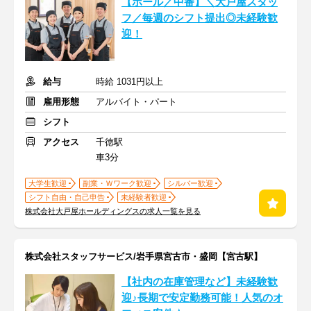
【ホール／中番】＼大戸屋スタッ
フ／毎週のシフト提出◎未経験歓
迎！
給与
時給 1031円以上
雇用形態
アルバイト・パート
シフト
アクセス
千徳駅
車3分
大学生歓迎
副業・Ｗワーク歓迎
シルバー歓迎
シフト自由・自己申告
未経験者歓迎
株式会社大戸屋ホールディングスの求人一覧を見る
株式会社スタッフサービス/岩手県宮古市・盛岡【宮古駅】
【社内の在庫管理など】未経験歓
迎♪長期で安定勤務可能！人気のオ