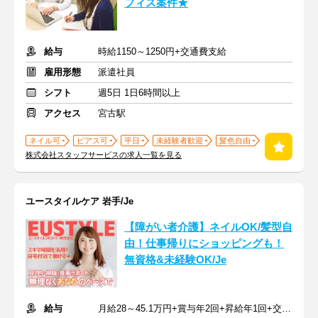
フィス案件★
給与
時給1150～1250円+交通費支給
雇用形態
派遣社員
シフト
週5日 1日6時間以上
アクセス
宮古駅
ネイル可
ピアス可
平日
未経験者歓迎
髪色自由
株式会社スタッフサービスの求人一覧を見る
ユースタイルケア 岩手/Je
【障がい者介護】ネイルOK/髪型自
由！仕事帰りにショッピングも！
無資格&未経験OK/Je
給与
月給28～45.1万円+賞与年2回+昇給年1回+交通費全額