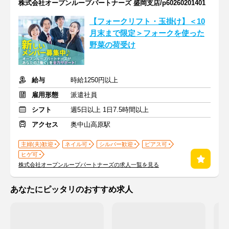
株式会社オープンループパートナーズ 盛岡支店/p60260201401
【フォークリフト・玉掛け】＜10
月末まで限定＞フォークを使った
野菜の荷受け
給与
時給1250円以上
雇用形態
派遣社員
シフト
週5日以上 1日7.5時間以上
アクセス
奥中山高原駅
主婦(夫)歓迎
ネイル可
シルバー歓迎
ピアス可
ヒゲ可
株式会社オープンループパートナーズの求人一覧を見る
あなたにピッタリのおすすめ求人