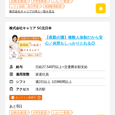
主婦(夫)歓迎
大学生歓迎
シルバー歓迎
シフト自由・自己申告
未経験者歓迎
株式会社キャリアの求人一覧を見る
株式会社キャリア SC北日本
【夜勤介護】複数人体制だから安
心／休憩もしっかりとれる◎
給与
日給27,540円以上+交通費全額支給
雇用形態
派遣社員
シフト
週2日以上 1日8時間以上
アクセス
滝沢駅
オンライン面接可
6
あと
日
主婦(夫)歓迎
大学生歓迎
シルバー歓迎