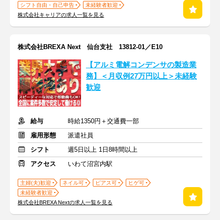
シフト自由・自己申告
未経験者歓迎
株式会社キャリアの求人一覧を見る
株式会社BREXA Next 仙台支社 13812-01／E10
【アルミ電解コンデンサの製造業
務】＜月収例27万円以上＞未経験
歓迎
給与
時給1350円＋交通費一部
雇用形態
派遣社員
シフト
週5日以上 1日8時間以上
アクセス
いわて沼宮内駅
主婦(夫)歓迎
ネイル可
ピアス可
ヒゲ可
未経験者歓迎
株式会社BREXA Nextの求人一覧を見る