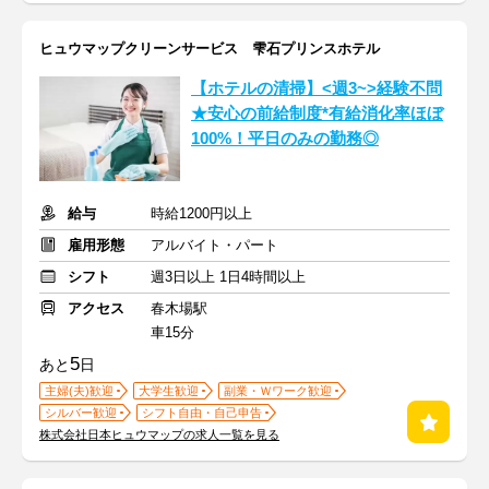
ヒュウマップクリーンサービス 雫石プリンスホテル
【ホテルの清掃】<週3~>経験不問
★安心の前給制度*有給消化率ほぼ
100%！平日のみの勤務◎
給与
時給1200円以上
雇用形態
アルバイト・パート
シフト
週3日以上 1日4時間以上
アクセス
春木場駅
車15分
5
あと
日
主婦(夫)歓迎
大学生歓迎
副業・Ｗワーク歓迎
シルバー歓迎
シフト自由・自己申告
株式会社日本ヒュウマップの求人一覧を見る