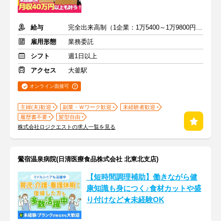
給与
完全出来高制（1企業：1万5400～1万9800円※1日あたり）
雇用形態
業務委託
シフト
週1日以上
アクセス
大釜駅
オンライン面接可
主婦(夫)歓迎
副業・Ｗワーク歓迎
未経験者歓迎
履歴書不要
髪型自由
株式会社ロジクエストの求人一覧を見る
鶯宿温泉病院(日清医療食品株式会社 北東北支店)
【短時間調理補助】働きながら健
康知識も身につく♪食材カットや盛
り付けなど★未経験OK