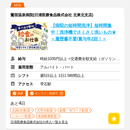
NEW
鶯宿温泉病院(日清医療食品株式会社 北東北支店)
【病院の短時間洗浄】短時間集
中！洗浄機でさくさく洗いもの★
＜履歴書不要/賞与年2回！＞
給与
時給1035円以上 +交通費全額支給（ガソリン代も支給）
雇用形態
アルバイト・パート
シフト
週5日以上 1日1.5時間以上
アクセス
雫石駅
急募
オンライン面接可
4
あと
日
主婦(夫)歓迎
大学生歓迎
副業・Ｗワーク歓迎
シルバー歓迎
未経験者歓迎
日清医療食品株式会社の求人一覧を見る