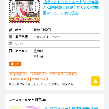
【ほっともっとクルー】[お弁当屋
さん]未経験大歓迎！やりがい◎動
画マニュアル有で安心
給与
時給 1100円
雇用形態
アルバイト・パート
シフト
アクセス
盛岡駅
車15分
急募
主婦(夫)歓迎
大学生歓迎
副業・Ｗワーク歓迎
未経験者歓迎
交通費支給
株式会社プレナス（ほっともっと）の求人一覧を見る
ユースタイルケア 岩手/Ja
【生活フォロー】日収8160円！未