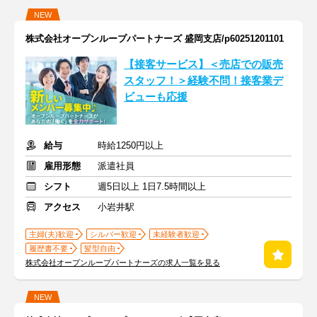
NEW
株式会社オープンループパートナーズ 盛岡支店/p60251201101
【接客サービス】＜売店での販売
スタッフ！＞経験不問！接客業デ
ビューも応援
給与
時給1250円以上
雇用形態
派遣社員
シフト
週5日以上 1日7.5時間以上
アクセス
小岩井駅
主婦(夫)歓迎
シルバー歓迎
未経験者歓迎
履歴書不要
髪型自由
株式会社オープンループパートナーズの求人一覧を見る
NEW