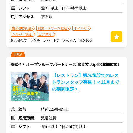
シフト
週3日以上 1日7.5時間以上
アクセス
雫石駅
主婦(夫)歓迎
副業・Ｗワーク歓迎
ネイル可
シルバー歓迎
ピアス可
株式会社オープンループパートナーズの求人一覧を見る
NEW
株式会社オープンループパートナーズ 盛岡支店/p60260600101
【レストラン】観光施設でのレス
トランスタッフ募集！＜11月まで
の期間限定＞
給与
時給1250円以上
雇用形態
派遣社員
シフト
週5日以上 1日7.5時間以上