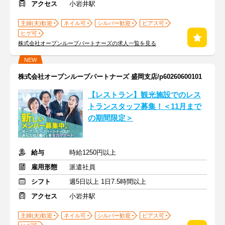
アクセス
小岩井駅
主婦(夫)歓迎
ネイル可
シルバー歓迎
ピアス可
ヒゲ可
株式会社オープンループパートナーズの求人一覧を見る
NEW
株式会社オープンループパートナーズ 盛岡支店/p60260600101
【レストラン】観光施設でのレス
トランスタッフ募集！＜11月まで
の期間限定＞
給与
時給1250円以上
雇用形態
派遣社員
シフト
週5日以上 1日7.5時間以上
アクセス
小岩井駅
主婦(夫)歓迎
ネイル可
シルバー歓迎
ピアス可