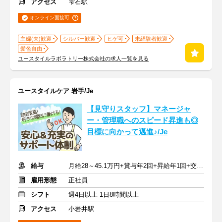
アクセス
雫石駅
オンライン面接可
主婦(夫)歓迎
シルバー歓迎
ヒゲ可
未経験者歓迎
髪色自由
ユースタイルラボラトリー株式会社の求人一覧を見る
ユースタイルケア 岩手/Je
【見守りスタッフ】マネージャ
ー・管理職へのスピード昇進も◎
目標に向かって邁進♪/Je
給与
月給28～45.1万円+賞与年2回+昇給年1回+交通費全額
雇用形態
正社員
シフト
週4日以上 1日8時間以上
アクセス
小岩井駅