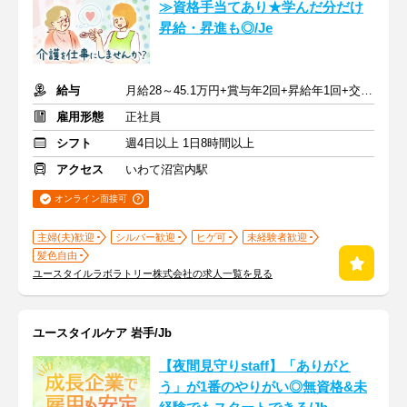
≫資格手当てあり★学んだ分だけ
昇給・昇進も◎/Je
給与
月給28～45.1万円+賞与年2回+昇給年1回+交通費全額
雇用形態
正社員
シフト
週4日以上 1日8時間以上
アクセス
いわて沼宮内駅
オンライン面接可
主婦(夫)歓迎
シルバー歓迎
ヒゲ可
未経験者歓迎
髪色自由
ユースタイルラボラトリー株式会社の求人一覧を見る
ユースタイルケア 岩手/Jb
【夜間見守りstaff】「ありがと
う」が1番のやりがい◎無資格&未