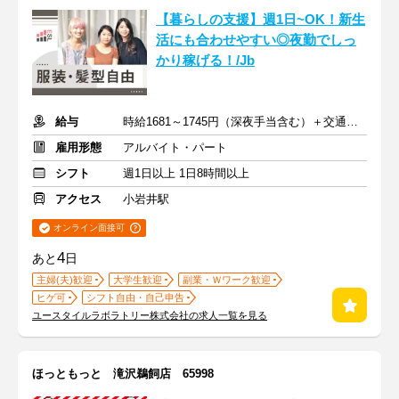
【暮らしの支援】週1日~OK！新生
活にも合わせやすい◎夜勤でしっ
かり稼げる！/Jb
給与
時給1681～1745円（深夜手当含む）＋交通費支給
雇用形態
アルバイト・パート
シフト
週1日以上 1日8時間以上
アクセス
小岩井駅
オンライン面接可
4
あと
日
主婦(夫)歓迎
大学生歓迎
副業・Ｗワーク歓迎
ヒゲ可
シフト自由・自己申告
ユースタイルラボラトリー株式会社の求人一覧を見る
ほっともっと 滝沢鵜飼店 65998