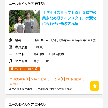
ユースタイルケア 岩手/Je
【見守りスタッフ】直行直帰で残
業少なめ◎ライフスタイルの変化
に合わせた働き方♪/Je
給与
月給28～45.1万円+賞与年2回+昇給年1回+交通費全額
雇用形態
正社員
シフト
週4日以上 1日8時間以上
アクセス
岩手川口駅
オンライン面接可
主婦(夫)歓迎
シルバー歓迎
ヒゲ可
未経験者歓迎
髪色自由
ユースタイルラボラトリー株式会社の求人一覧を見る
ユースタイルケア 岩手/Jb