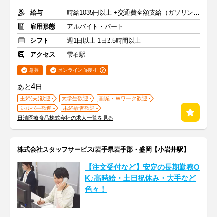
給与
時給1035円以上 +交通費全額支給（ガソリン代も支給）
雇用形態
アルバイト・パート
シフト
週1日以上 1日2.5時間以上
アクセス
雫石駅
急募
オンライン面接可
4
あと
日
主婦(夫)歓迎
大学生歓迎
副業・Ｗワーク歓迎
シルバー歓迎
未経験者歓迎
日清医療食品株式会社の求人一覧を見る
株式会社スタッフサービス/岩手県岩手郡・盛岡【小岩井駅】
【注文受付など】安定の長期勤務O
K♪高時給・土日祝休み・大手など
色々！