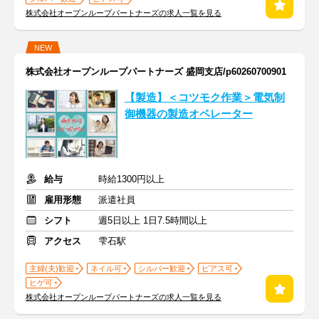
株式会社オープンループパートナーズの求人一覧を見る
NEW
株式会社オープンループパートナーズ 盛岡支店/p60260700901
【製造】＜コツモク作業＞電気制
御機器の製造オペレーター
給与
時給1300円以上
雇用形態
派遣社員
シフト
週5日以上 1日7.5時間以上
アクセス
雫石駅
主婦(夫)歓迎
ネイル可
シルバー歓迎
ピアス可
ヒゲ可
株式会社オープンループパートナーズの求人一覧を見る