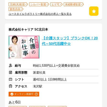
主婦(夫)歓迎
シルバー歓迎
ヒゲ可
未経験者歓迎
髪色自由
ユースタイルラボラトリー株式会社の求人一覧を見る
株式会社キャリア SC北日本
【介護スタッフ】ブランクOK！20
代～50代活躍中☆
給与
時給1,530円以上+交通費全額支給
雇用形態
派遣社員
シフト
週4日以上 1日8時間以上
アクセス
滝沢駅
オンライン面接可
6
あと
日