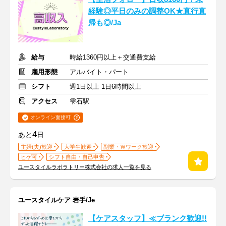
経験◎平日のみの調整OK★直行直
帰も◎/Ja
給与
時給1360円以上＋交通費支給
雇用形態
アルバイト・パート
シフト
週1日以上 1日6時間以上
アクセス
雫石駅
オンライン面接可
4
あと
日
主婦(夫)歓迎
大学生歓迎
副業・Ｗワーク歓迎
ヒゲ可
シフト自由・自己申告
ユースタイルラボラトリー株式会社の求人一覧を見る
ユースタイルケア 岩手/Je
【ケアスタッフ】≪ブランク歓迎!!