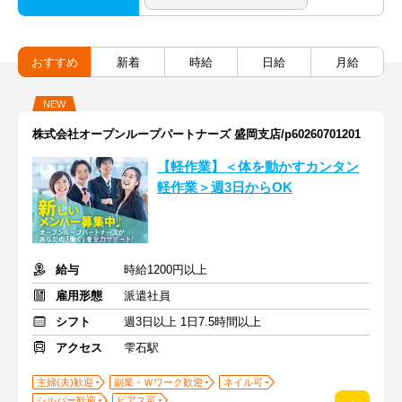
おすすめ
新着
時給
日給
月給
NEW
株式会社オープンループパートナーズ 盛岡支店/p60260701201
【軽作業】＜体を動かすカンタン
軽作業＞週3日からOK
給与
時給1200円以上
雇用形態
派遣社員
シフト
週3日以上 1日7.5時間以上
アクセス
雫石駅
主婦(夫)歓迎
副業・Ｗワーク歓迎
ネイル可
シルバー歓迎
ピアス可