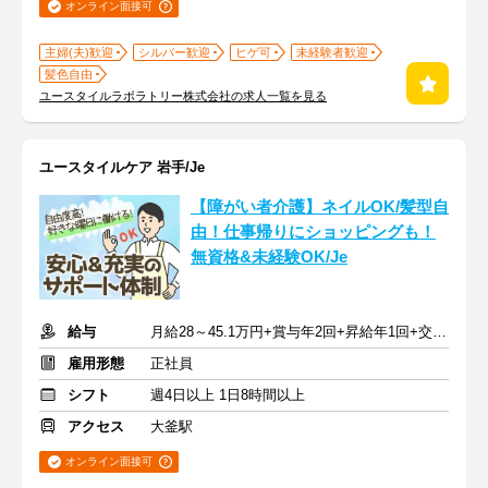
オンライン面接可
主婦(夫)歓迎
シルバー歓迎
ヒゲ可
未経験者歓迎
髪色自由
ユースタイルラボラトリー株式会社の求人一覧を見る
ユースタイルケア 岩手/Je
【障がい者介護】ネイルOK/髪型自
由！仕事帰りにショッピングも！
無資格&未経験OK/Je
給与
月給28～45.1万円+賞与年2回+昇給年1回+交通費全額
雇用形態
正社員
シフト
週4日以上 1日8時間以上
アクセス
大釜駅
オンライン面接可