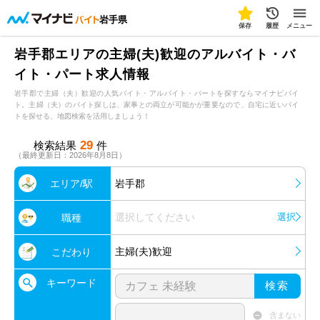
岩手県
保存
履歴
メニュー
岩手郡エリアの主婦(夫)歓迎のアルバイト・バ
イト・パート求人情報
岩手郡で主婦（夫）歓迎の人気バイト・アルバイト・パートを探すならマイナビバイ
ト。主婦（夫）のバイト探しは、家事との両立が可能かが重要なので、自宅に近いバイ
トを探せる、地図検索を活用しましょう！
29
検索結果
件
（最終更新日：2026年8月8日）
エリア/駅
岩手郡
選択してください
選択
職種
主婦(夫)歓迎
こだわり
キーワード
検索
含まない