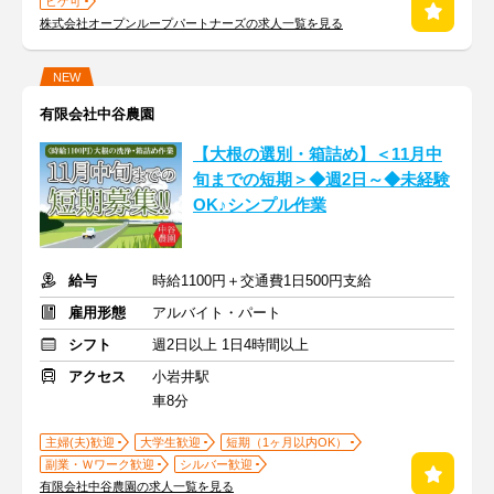
ヒゲ可
株式会社オープンループパートナーズの求人一覧を見る
NEW
有限会社中谷農園
【大根の選別・箱詰め】＜11月中
旬までの短期＞◆週2日～◆未経験
OK♪シンプル作業
給与
時給1100円＋交通費1日500円支給
雇用形態
アルバイト・パート
シフト
週2日以上 1日4時間以上
アクセス
小岩井駅
車8分
主婦(夫)歓迎
大学生歓迎
短期（1ヶ月以内OK）
副業・Ｗワーク歓迎
シルバー歓迎
有限会社中谷農園の求人一覧を見る