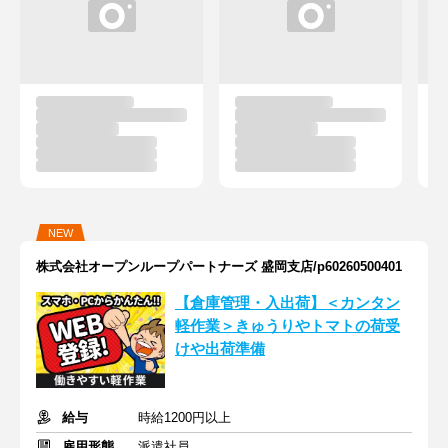
NEW
株式会社オープンループパートナーズ 盛岡支店/p60260500401
【倉庫管理・入出荷】＜カンタン
軽作業＞きゅうりやトマトの荷受
けや出荷準備
給与
時給1200円以上
雇用形態
派遣社員