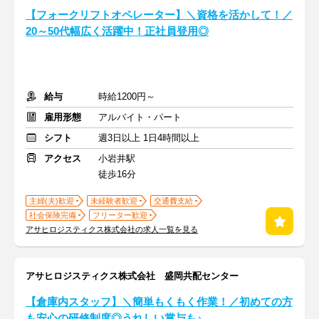
【フォークリフトオペレーター】＼資格を活かして！／
20～50代幅広く活躍中！正社員登用◎
給与
時給1200円～
雇用形態
アルバイト・パート
シフト
週3日以上 1日4時間以上
アクセス
小岩井駅
徒歩16分
主婦(夫)歓迎
未経験者歓迎
交通費支給
社会保険完備
フリーター歓迎
アサヒロジスティクス株式会社の求人一覧を見る
アサヒロジスティクス株式会社 盛岡共配センター
【倉庫内スタッフ】＼簡単もくもく作業！／初めての方
も安心の研修制度◎うれしい賞与も♪