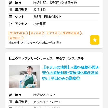
給与
時給1150～1250円+交通費支給
雇用形態
派遣社員
シフト
週5日 1日6時間以上
アクセス
小岩井駅
主婦(夫)歓迎
ネイル可
ピアス可
未経験者歓迎
髪色自由
株式会社スタッフサービスの求人一覧を見る
ヒュウマップクリーンサービス 雫石プリンスホテル
【ホテルの清掃】<週2>経験不問★
安心の前給制度*有給消化率ほぼ10
0%！平日のみの勤務◎
給与
時給1200円以上
雇用形態
アルバイト・パート