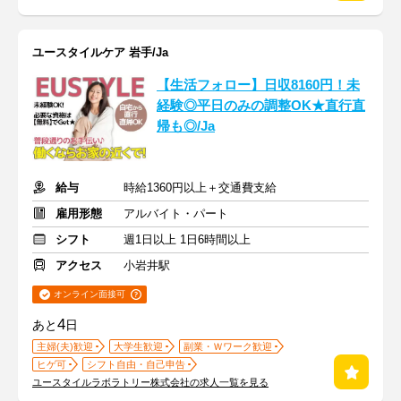
ユースタイルケア 岩手/Ja
【生活フォロー】日収8160円！未
経験◎平日のみの調整OK★直行直
帰も◎/Ja
給与
時給1360円以上＋交通費支給
雇用形態
アルバイト・パート
シフト
週1日以上 1日6時間以上
アクセス
小岩井駅
オンライン面接可
4
あと
日
主婦(夫)歓迎
大学生歓迎
副業・Ｗワーク歓迎
ヒゲ可
シフト自由・自己申告
ユースタイルラボラトリー株式会社の求人一覧を見る