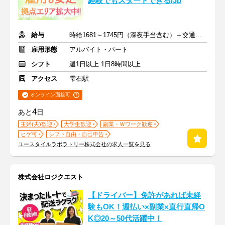
経験でもスタートできる/Jb
給与
時給1681～1745円（深夜手当含む）＋交通費支給
雇用形態
アルバイト・パート
シフト
週1日以上 1日8時間以上
アクセス
雫石駅
オンライン面接可
4
あと
日
主婦(夫)歓迎
大学生歓迎
副業・Ｗワーク歓迎
ヒゲ可
シフト自由・自己申告
ユースタイルラボラトリー株式会社の求人一覧を見る
株式会社ロジクエスト
【ドライバー】免許があれば未経
験もOK！週払い×副業×直行直帰O
K◎20～50代活躍中！