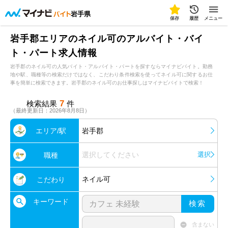
岩手県
保存
履歴
メニュー
岩手郡エリアのネイル可のアルバイト・バイ
ト・パート求人情報
岩手郡のネイル可の人気バイト・アルバイト・パートを探すならマイナビバイト。勤務
地や駅、職種等の検索だけではなく、こだわり条件検索を使ってネイル可に関するお仕
事を簡単に検索できます。岩手郡のネイル可のお仕事探しはマイナビバイトで検索！
7
検索結果
件
（最終更新日：2026年8月8日）
エリア/駅
岩手郡
選択してください
選択
職種
ネイル可
こだわり
キーワード
検索
含まない