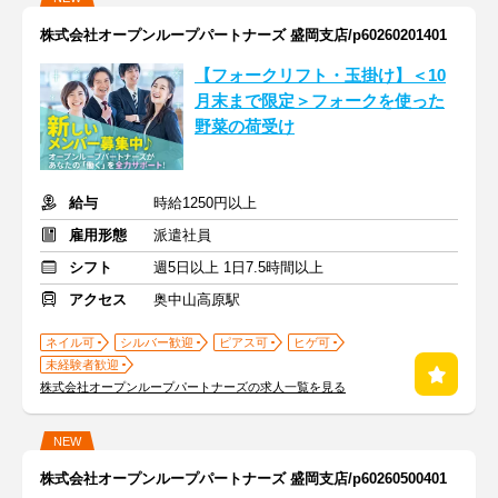
株式会社オープンループパートナーズ 盛岡支店/p60260201401
【フォークリフト・玉掛け】＜10
月末まで限定＞フォークを使った
野菜の荷受け
給与
時給1250円以上
雇用形態
派遣社員
シフト
週5日以上 1日7.5時間以上
アクセス
奥中山高原駅
ネイル可
シルバー歓迎
ピアス可
ヒゲ可
未経験者歓迎
株式会社オープンループパートナーズの求人一覧を見る
NEW
株式会社オープンループパートナーズ 盛岡支店/p60260500401