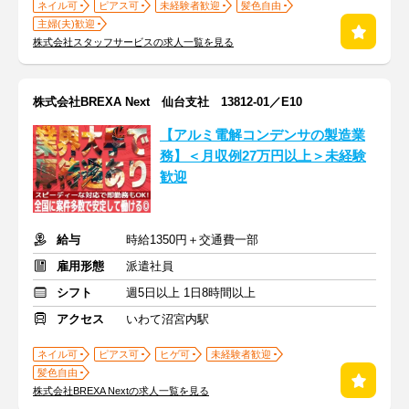
ネイル可
ピアス可
未経験者歓迎
髪色自由
主婦(夫)歓迎
株式会社スタッフサービスの求人一覧を見る
株式会社BREXA Next 仙台支社 13812-01／E10
【アルミ電解コンデンサの製造業
務】＜月収例27万円以上＞未経験
歓迎
給与
時給1350円＋交通費一部
雇用形態
派遣社員
シフト
週5日以上 1日8時間以上
アクセス
いわて沼宮内駅
ネイル可
ピアス可
ヒゲ可
未経験者歓迎
髪色自由
株式会社BREXA Nextの求人一覧を見る