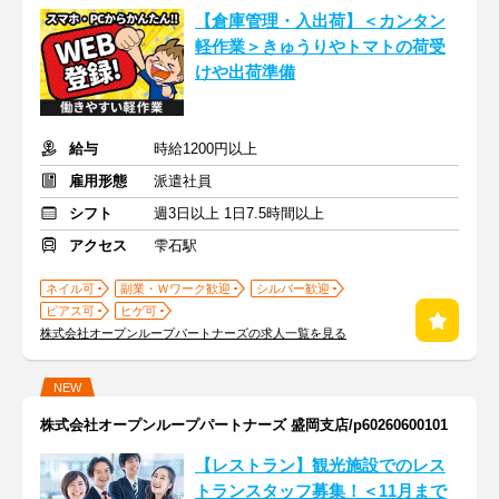
【倉庫管理・入出荷】＜カンタン
軽作業＞きゅうりやトマトの荷受
けや出荷準備
給与
時給1200円以上
雇用形態
派遣社員
シフト
週3日以上 1日7.5時間以上
アクセス
雫石駅
ネイル可
副業・Ｗワーク歓迎
シルバー歓迎
ピアス可
ヒゲ可
株式会社オープンループパートナーズの求人一覧を見る
NEW
株式会社オープンループパートナーズ 盛岡支店/p60260600101
【レストラン】観光施設でのレス
トランスタッフ募集！＜11月まで