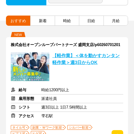
おすすめ
新着
時給
日給
月給
NEW
株式会社オープンループパートナーズ 盛岡支店/p60260701201
【軽作業】＜体を動かすカンタン
軽作業＞週3日からOK
給与
時給1200円以上
雇用形態
派遣社員
シフト
週3日以上 1日7.5時間以上
アクセス
雫石駅
ネイル可
副業・Ｗワーク歓迎
シルバー歓迎
ピアス可
ヒゲ可