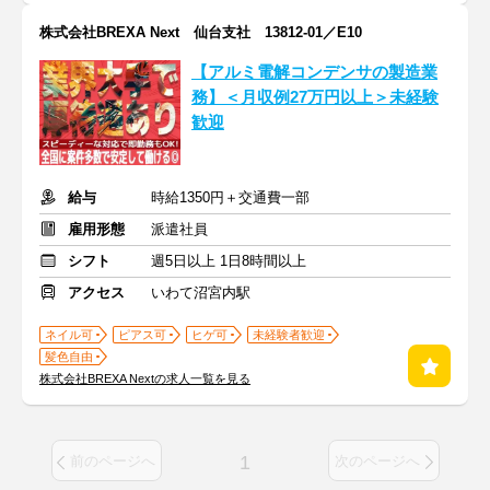
株式会社BREXA Next 仙台支社 13812-01／E10
【アルミ電解コンデンサの製造業
務】＜月収例27万円以上＞未経験
歓迎
給与
時給1350円＋交通費一部
雇用形態
派遣社員
シフト
週5日以上 1日8時間以上
アクセス
いわて沼宮内駅
ネイル可
ピアス可
ヒゲ可
未経験者歓迎
髪色自由
株式会社BREXA Nextの求人一覧を見る
1
前のページへ
次のページへ