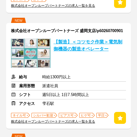
株式会社オープンループパートナーズの求人一覧を見る
NEW
株式会社オープンループパートナーズ 盛岡支店/p60260700901
【製造】＜コツモク作業＞電気制
御機器の製造オペレーター
給与
時給1300円以上
雇用形態
派遣社員
シフト
週5日以上 1日7.5時間以上
アクセス
雫石駅
ネイル可
シルバー歓迎
ピアス可
ヒゲ可
平日
株式会社オープンループパートナーズの求人一覧を見る
NEW