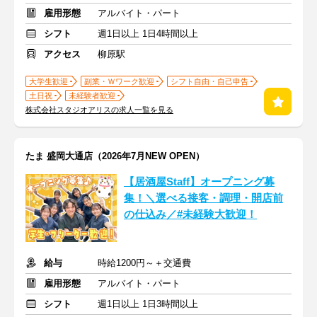
雇用形態
アルバイト・パート
シフト
週1日以上 1日4時間以上
アクセス
柳原駅
大学生歓迎
副業・Ｗワーク歓迎
シフト自由・自己申告
土日祝
未経験者歓迎
株式会社スタジオアリスの求人一覧を見る
たま 盛岡大通店（2026年7月NEW OPEN）
【居酒屋Staff】オープニング募
集！＼選べる接客・調理・開店前
の仕込み／#未経験大歓迎！
給与
時給1200円～＋交通費
雇用形態
アルバイト・パート
シフト
週1日以上 1日3時間以上