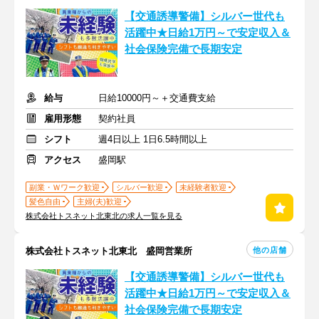
【交通誘導警備】シルバー世代も
活躍中★日給1万円～で安定収入＆
社会保険完備で長期安定
給与
日給10000円～＋交通費支給
雇用形態
契約社員
シフト
週4日以上 1日6.5時間以上
アクセス
盛岡駅
副業・Ｗワーク歓迎
シルバー歓迎
未経験者歓迎
髪色自由
主婦(夫)歓迎
株式会社トスネット北東北の求人一覧を見る
他の店舗
株式会社トスネット北東北 盛岡営業所
【交通誘導警備】シルバー世代も
活躍中★日給1万円～で安定収入＆
社会保険完備で長期安定