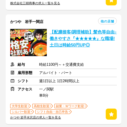
株式会社三樹商事の求人一覧を見る
他の店舗
かつや 岩手一関店
【配膳接客/調理補助】髪色等自由♪
働きやすさ『★★★★★』な職場!
土日は時給50円UP◎
給与
時給1100円～＋交通費支給
雇用形態
アルバイト・パート
シフト
週1日以上 1日2時間以上
アクセス
一ノ関駅
車8分
大学生歓迎
高校生歓迎
副業・Ｗワーク歓迎
シルバー歓迎
シフト自由・自己申告
かつや 岩手水沢店の求人一覧を見る