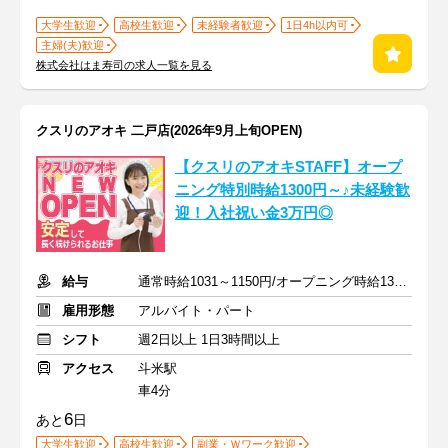
大学生歓迎
高校生歓迎
未経験者歓迎
1日4h以内可
主婦(夫)歓迎
株式会社はま寿司の求人一覧を見る
クスリのアオキ 二戸店(2026年9月上旬OPEN)
【クスリのアオキSTAFF】オープ
ニング特別時給1300円～♪未経験歓
迎！入社祝い金3万円◎
給与
通常時給1031～1150円/オープニング時給1300～1400円
雇用形態
アルバイト・パート
シフト
週2日以上 1日3時間以上
アクセス
斗米駅
車4分
6
あと
日
大学生歓迎
高校生歓迎
副業・Ｗワーク歓迎