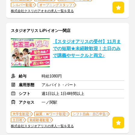
シルバー歓迎
オープニングスタッフ
株式会社クスリのアオキの求人一覧を見る
スタジオアリス LiPiイオン一関店
【スタジオアリスの受付】11月ま
での短期★未経験歓迎！土日のみ
で講義やサークルと両立♪
給与
時給1080円
雇用形態
アルバイト・パート
シフト
週1日以上 1日4時間以上
アクセス
一ノ関駅
大学生歓迎
副業・Ｗワーク歓迎
シフト自由・自己申告
土日祝
未経験者歓迎
株式会社スタジオアリスの求人一覧を見る