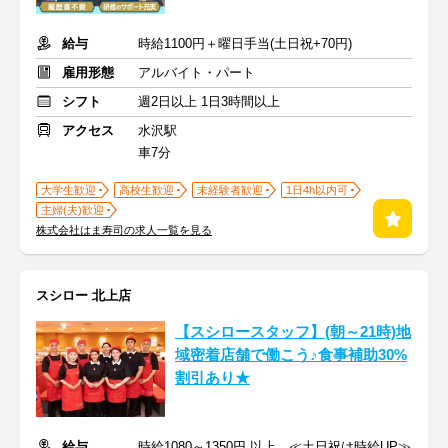
給与
時給1100円＋曜日手当(土日祝+70円)
雇用形態
アルバイト・パート
シフト
週2日以上 1日3時間以上
アクセス
水沢駅
車7分
大学生歓迎
高校生歓迎
未経験者歓迎
1日4h以内可
主婦(夫)歓迎
株式会社はま寿司の求人一覧を見る
スシロー 北上店
【スシロースタッフ】(朝～21時)地
域密着店舗で働こう♪食事補助30%
割引あり★
給与
時給1080～1350円 以上 ≪土日祝は時給UP≫