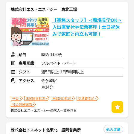
株式会社エス・エス・シー 東北工場
【事務スタッフ】＜職場見学OK＞
入出庫受付や伝票整理！土日祝休
みで家庭と両立も可能！
給与
時給 1150円
雇用形態
アルバイト・パート
シフト
週5日以上 1日5時間以上
アクセス
金ケ崎駅
車14分
平日
未経験者歓迎
主婦(夫)歓迎
交通費支給
社会保険完備
株式会社エス・エス・シーの求人一覧を見る
他の店舗
株式会社トスネット北東北 盛岡営業所