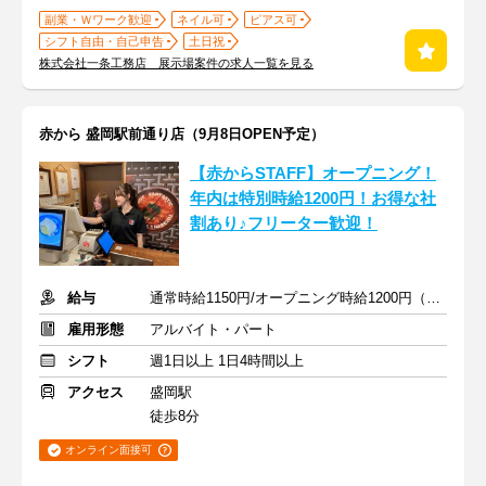
副業・Ｗワーク歓迎
ネイル可
ピアス可
シフト自由・自己申告
土日祝
株式会社一条工務店 展示場案件の求人一覧を見る
赤から 盛岡駅前通り店（9月8日OPEN予定）
【赤からSTAFF】オープニング！
年内は特別時給1200円！お得な社
割あり♪フリーター歓迎！
給与
通常時給1150円/オープニング時給1200円（2026年12月31日まで）
雇用形態
アルバイト・パート
シフト
週1日以上 1日4時間以上
アクセス
盛岡駅
徒歩8分
オンライン面接可