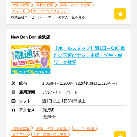
大学生歓迎
高校生歓迎
副業・Ｗワーク歓迎
ネイル可
オープニングスタッフ
株式会社エービーシー・マートの求人一覧を見る
New Bon Bon 前沢店
【ホールスタッフ】週1日～OK♪重
たい玉運びナシ！主婦・学生・W
ワーク歓迎
給与
1,060円～1,200円（22時以降は1,325円～）
雇用形態
アルバイト・パート
シフト
週1日以上 1日5時間以上
アクセス
前沢駅
徒歩6分
大学生歓迎
副業・Ｗワーク歓迎
シルバー歓迎
ピアス可
シフト自由・自己申告