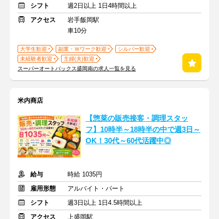
シフト
週2日以上 1日4時間以上
アクセス
岩手飯岡駅
車10分
大学生歓迎
副業・Ｗワーク歓迎
シルバー歓迎
未経験者歓迎
主婦(夫)歓迎
スーパーオートバックス盛岡南の求人一覧を見る
米内商店
【惣菜の販売接客・調理スタッ
フ】10時半～18時半の中で週3日～
OK！30代～60代活躍中◎
給与
時給 1035円
雇用形態
アルバイト・パート
シフト
週3日以上 1日4.5時間以上
アクセス
上盛岡駅