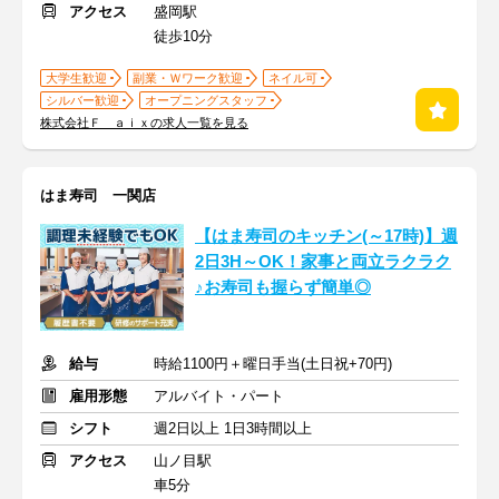
アクセス
盛岡駅
徒歩10分
大学生歓迎
副業・Ｗワーク歓迎
ネイル可
シルバー歓迎
オープニングスタッフ
株式会社Ｆ ａｉｘの求人一覧を見る
はま寿司 一関店
【はま寿司のキッチン(～17時)】週
2日3H～OK！家事と両立ラクラク
♪お寿司も握らず簡単◎
給与
時給1100円＋曜日手当(土日祝+70円)
雇用形態
アルバイト・パート
シフト
週2日以上 1日3時間以上
アクセス
山ノ目駅
車5分