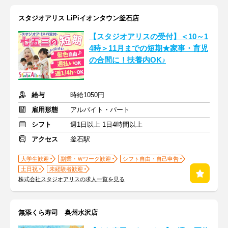
スタジオアリス LiPiイオンタウン釜石店
【スタジオアリスの受付】＜10～1
4時＞11月までの短期★家事・育児
の合間に！扶養内OK♪
給与
時給1050円
雇用形態
アルバイト・パート
シフト
週1日以上 1日4時間以上
アクセス
釜石駅
大学生歓迎
副業・Ｗワーク歓迎
シフト自由・自己申告
土日祝
未経験者歓迎
株式会社スタジオアリスの求人一覧を見る
無添くら寿司 奥州水沢店