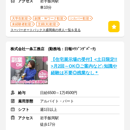
アクセス
岩手飯岡駅
車10分
大学生歓迎
副業・Ｗワーク歓迎
シルバー歓迎
未経験者歓迎
主婦(夫)歓迎
スーパーオートバックス盛岡南の求人一覧を見る
株式会社一条工務店 (勤務地：日報ﾊｳｼﾞﾝｸﾞﾊﾟｰｸ)
【住宅展示場の受付】<土日限定!!
>月2回～OK◎ご案内など♪知識や
経験は不要◎残業なし＊
給与
日給6500～1万4500円
雇用形態
アルバイト・パート
シフト
週1日以上
アクセス
岩手飯岡駅
徒歩17分