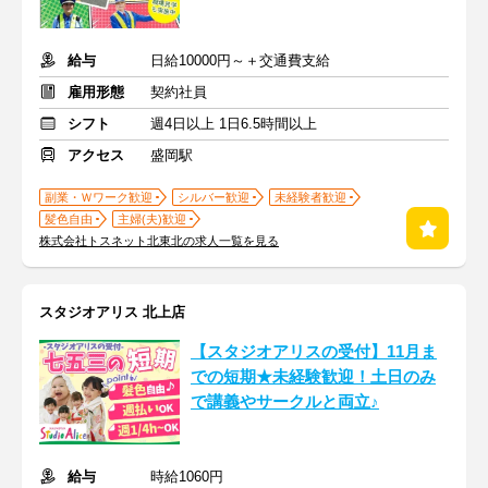
給与
日給10000円～＋交通費支給
雇用形態
契約社員
シフト
週4日以上 1日6.5時間以上
アクセス
盛岡駅
副業・Ｗワーク歓迎
シルバー歓迎
未経験者歓迎
髪色自由
主婦(夫)歓迎
株式会社トスネット北東北の求人一覧を見る
スタジオアリス 北上店
【スタジオアリスの受付】11月ま
での短期★未経験歓迎！土日のみ
で講義やサークルと両立♪
給与
時給1060円