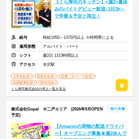
【くら寿司のキッチン】<週2>夏休
みのバイトデビュー歓迎♪1日3h～
で学業＆予定と両立！
給与
時給1050～1375円以上 ※時間帯による
雇用形態
アルバイト・パート
シフト
週2日 1日3時間以上
アクセス
水沢駅
大学生歓迎
高校生歓迎
副業・Ｗワーク歓迎
未経験者歓迎
髪色自由
くら寿司株式会社の求人一覧を見る
他の店舗
株式会社Gopal ※二戸エリア (2026年9月OPEN
予定)
【Amazonの荷物の配送ドライバ
ー】オープニング募集★週2休んで