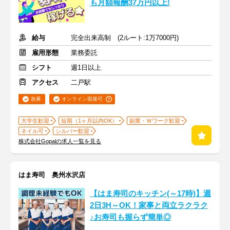
も月額報酬37万円以上!
給与
完全出来高制 (2ルート:1万7000円)
雇用形態
業務委託
シフト
週1日以上
アクセス
二戸駅
急募
オンライン面接可
大学生歓迎
短期（1ヶ月以内OK）
副業・Ｗワーク歓迎
ネイル可
シルバー歓迎
株式会社Gopalの求人一覧を見る
はま寿司 奥州水沢店
【はま寿司のキッチン(～17時)】週
2日3H～OK！家事と両立ラクラク
♪お寿司も握らず簡単◎