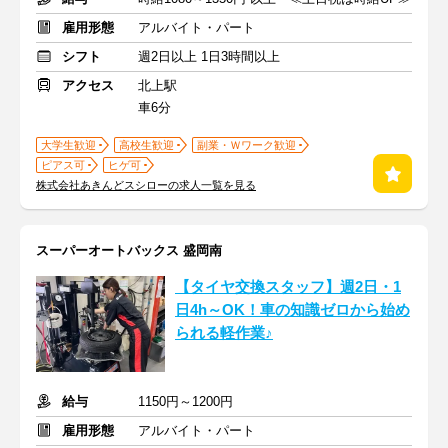
雇用形態
アルバイト・パート
シフト
週2日以上 1日3時間以上
アクセス
北上駅
車6分
大学生歓迎
高校生歓迎
副業・Ｗワーク歓迎
ピアス可
ヒゲ可
株式会社あきんどスシローの求人一覧を見る
スーパーオートバックス 盛岡南
【タイヤ交換スタッフ】週2日・1
日4h～OK！車の知識ゼロから始め
られる軽作業♪
給与
1150円～1200円
雇用形態
アルバイト・パート