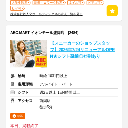
大学生歓迎
副業・Ｗワーク歓迎
ネイル可
ピアス可
ヒゲ可
株式会社鉄人化ホールディングスの求人一覧を見る
ABC-MART イオンモール盛岡店 [2484]
【スニーカーのショップスタッ
フ】2026年7/24リニューアルOPE
N★シフト融通◎社割あり
給与
時給 1031円以上
雇用形態
アルバイト・パート
シフト
週2日以上 1日4時間以上
アクセス
前潟駅
徒歩5分
急募
本日、掲載終了