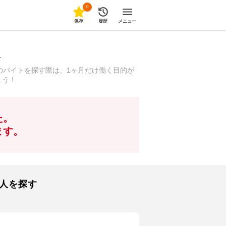
0
保存
履歴
メニュー
報
のバイトを探す際は、1ヶ月だけ働く目的が
ょう！
た。
ます。
人を探す