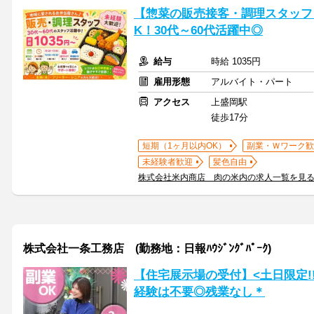
【惣菜の販売接客・調理スタッフ】
K！30代～60代活躍中◎
給与
時給 1035円
雇用形態
アルバイト・パート
アクセス
上盛岡駅
徒歩17分
短期（1ヶ月以内OK）
副業・Ｗワーク歓
未経験者歓迎
髪色自由
株式会社米内商店 肉の米内の求人一覧を見
株式会社一条工務店 (勤務地：日報ﾊｳｼﾞﾝｸﾞﾊﾟｰｸ)
【住宅展示場の受付】<土日限定!
経験は不要◎残業なし＊