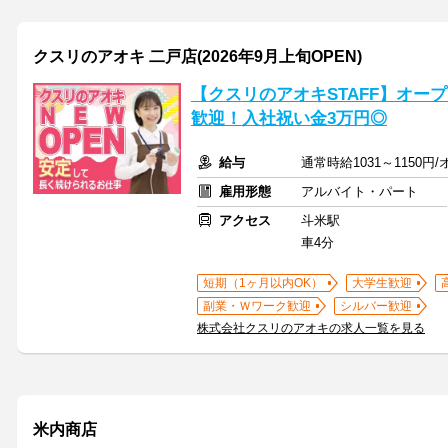
クスリのアオキ 二戸店(2026年9月上旬OPEN)
【クスリのアオキSTAFF】オープ
歓迎！入社祝い金3万円◎
給与
通常時給1031～1150円
雇用形態
アルバイト・パート
アクセス
斗米駅
車4分
短期（1ヶ月以内OK）
大学生歓迎
副業・Ｗワーク歓迎
シルバー歓迎
株式会社クスリのアオキの求人一覧を見る
米内商店