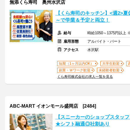
無添くら寿司 奥州水沢店
【くら寿司のキッチン】<週2>夏
～で学業＆予定と両立！
給与
時給1050～1375円以上
雇用形態
アルバイト・パート
アクセス
水沢駅
短期（1ヶ月以内OK）
大学生歓迎
副業・Ｗワーク歓迎
未経験者歓迎
くら寿司株式会社の求人一覧を見る
ABC-MART イオンモール盛岡店 [2484]
【スニーカーのショップスタッフ】2
★シフト融通◎社割あり