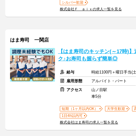
シルバー歓迎
株式会社Ｆ ａｉｘの求人一覧を見る
はま寿司 一関店
【はま寿司のキッチン(～17時)】
ク♪お寿司も握らず簡単◎
給与
時給1100円＋曜日手当(土
雇用形態
アルバイト・パート
アクセス
山ノ目駅
車5分
短期（1ヶ月以内OK）
大学生歓迎
1日4h以内可
株式会社はま寿司の求人一覧を見る