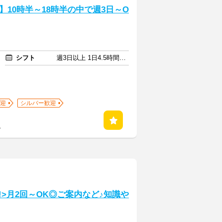
10時半～18時半の中で週3日～O
シフト
週3日以上 1日4.5時間以上
迎
シルバー歓迎
る
!>月2回～OK◎ご案内など♪知識や