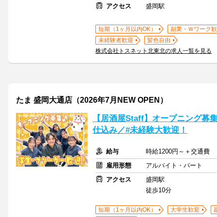
アクセス
盛岡駅
短期（1ヶ月以内OK）
副業・Ｗワーク歓
未経験者歓迎
髪色自由
株式会社トスネット北東北の求人一覧を見る
たま 盛岡大通店（2026年7月NEW OPEN）
【居酒屋Staff】オープニング
仕込み／#未経験大歓迎！
給与
時給1200円～＋交通費
雇用形態
アルバイト・パート
アクセス
盛岡駅
徒歩10分
短期（1ヶ月以内OK）
大学生歓迎