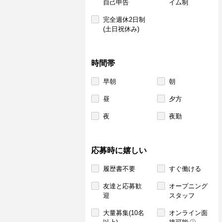
自己申告
イム制
完全週休2日制
(土日祝休み)
時間帯
早朝
朝
昼
夕方
夜
夜勤
応募時に嬉しい
履歴書不要
すぐ働ける
友達と応募歓
オープニング
迎
スタッフ
大量募集(10名
オンライン面