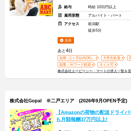
給与
時給 1031円以上
雇用形態
アルバイト・パート
アクセス
前潟駅
徒歩5分
急募
4
あと
日
短期（1ヶ月以内OK）
大学生歓迎
副業・Ｗワーク歓迎
ネイル可
株式会社エービーシー・マートの求人一覧を
株式会社Gopal ※二戸エリア (2026年9月OPEN予定)
【Amazonの荷物の配送ドライ
も月額報酬37万円以上!