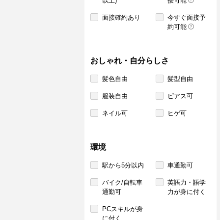
以上)
接可能
面接確約あり
今すぐ面接予
約可能
おしゃれ・自分らしさ
髪色自由
髪型自由
服装自由
ピアス可
ネイル可
ヒゲ可
環境
駅から5分以内
車通勤可
バイク/自転車
英語力・語学
通勤可
力が身に付く
PCスキルが身
に付く