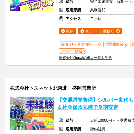
給与
完全出来高制 (2ルート:1
雇用形態
業務委託
アクセス
二戸駅
急募
オンライン面接可
短期（1ヶ月以内OK）
大学生歓迎
シルバー歓迎
株式会社Gopalの求人一覧を見る
株式会社トスネット北東北 盛岡営業所
【交通誘導警備】シルバー世代も
＆社会保険完備で長期安定
給与
日給10000円～＋交通費
雇用形態
契約社員