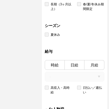
長期（3ヶ月以
春/夏/冬休み期
上）
間限定
シーズン
夏休み
給与
時給
日給
月給
高収入・高時
日払い／週払
給
い