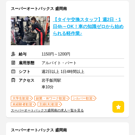
スーパーオートバックス 盛岡南
【タイヤ交換スタッフ】週2日・1
日4h～OK！車の知識ゼロから始め
られる軽作業♪
給与
1150円～1200円
雇用形態
アルバイト・パート
シフト
週2日以上 1日4時間以上
アクセス
岩手飯岡駅
車10分
大学生歓迎
副業・Ｗワーク歓迎
シルバー歓迎
未経験者歓迎
主婦(夫)歓迎
スーパーオートバックス盛岡南の求人一覧を見る
スーパーオートバックス 盛岡南