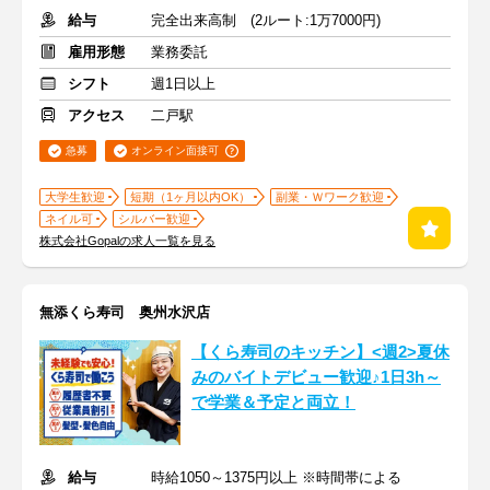
給与
完全出来高制 (2ルート:1万7000円)
雇用形態
業務委託
シフト
週1日以上
アクセス
二戸駅
急募
オンライン面接可
大学生歓迎
短期（1ヶ月以内OK）
副業・Ｗワーク歓迎
ネイル可
シルバー歓迎
株式会社Gopalの求人一覧を見る
無添くら寿司 奥州水沢店
【くら寿司のキッチン】<週2>夏休
みのバイトデビュー歓迎♪1日3h～
で学業＆予定と両立！
給与
時給1050～1375円以上 ※時間帯による