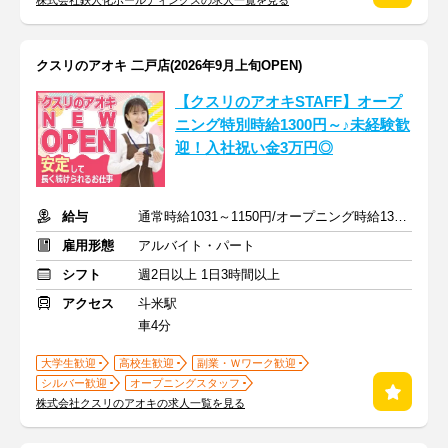
株式会社鉄人化ホールディングスの求人一覧を見る
クスリのアオキ 二戸店(2026年9月上旬OPEN)
【クスリのアオキSTAFF】オープ
ニング特別時給1300円～♪未経験歓
迎！入社祝い金3万円◎
給与
通常時給1031～1150円/オープニング時給1300～1400円
雇用形態
アルバイト・パート
シフト
週2日以上 1日3時間以上
アクセス
斗米駅
車4分
大学生歓迎
高校生歓迎
副業・Ｗワーク歓迎
シルバー歓迎
オープニングスタッフ
株式会社クスリのアオキの求人一覧を見る