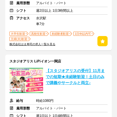
雇用形態
アルバイト・パート
シフト
週2日以上 1日3時間以上
アクセス
水沢駅
車7分
大学生歓迎
高校生歓迎
未経験者歓迎
1日4h以内可
主婦(夫)歓迎
株式会社はま寿司の求人一覧を見る
スタジオアリス LiPiイオン一関店
【スタジオアリスの受付】11月ま
での短期★未経験歓迎！土日のみ
で講義やサークルと両立♪
給与
時給1080円
雇用形態
アルバイト・パート
シフト
週1日以上 1日4時間以上