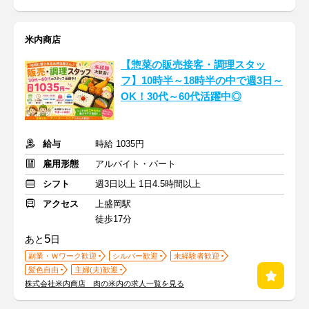
米内商店
【惣菜の販売接客・調理スタッ
フ】10時半～18時半の中で週3日～
OK！30代～60代活躍中◎
給与
時給 1035円
雇用形態
アルバイト・パート
シフト
週3日以上 1日4.5時間以上
アクセス
上盛岡駅
徒歩17分
5
あと
日
副業・Ｗワーク歓迎
シルバー歓迎
未経験者歓迎
髪色自由
主婦(夫)歓迎
株式会社米内商店 肉の米内の求人一覧を見る