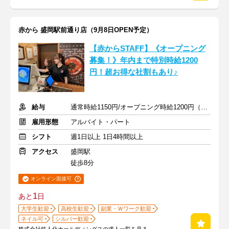
赤から 盛岡駅前通り店（9月8日OPEN予定）
【赤からSTAFF】《オープニング
募集！》年内まで特別時給1200
円！超お得な社割もあり♪
給与
通常時給1150円/オープニング時給1200円（2026年12月31日まで）
雇用形態
アルバイト・パート
シフト
週1日以上 1日4時間以上
アクセス
盛岡駅
徒歩8分
オンライン面接可
1
あと
日
大学生歓迎
高校生歓迎
副業・Ｗワーク歓迎
ネイル可
シルバー歓迎