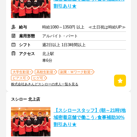
割引あり★
給与
時給1080～1350円 以上 ≪土日祝は時給UP≫
雇用形態
アルバイト・パート
シフト
週2日以上 1日3時間以上
アクセス
北上駅
車6分
大学生歓迎
高校生歓迎
副業・Ｗワーク歓迎
ピアス可
ヒゲ可
株式会社あきんどスシローの求人一覧を見る
スシロー 北上店
【スシロースタッフ】(朝～21時)地
域密着店舗で働こう♪食事補助30%
割引あり★