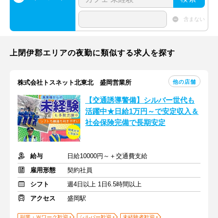
含まない
上閉伊郡エリアの夜勤に類似する求人を探す
他の店舗
株式会社トスネット北東北 盛岡営業所
【交通誘導警備】シルバー世代も
活躍中★日給1万円～で安定収入＆
社会保険完備で長期安定
給与
日給10000円～＋交通費支給
雇用形態
契約社員
シフト
週4日以上 1日6.5時間以上
アクセス
盛岡駅
副業・Ｗワーク歓迎
シルバー歓迎
未経験者歓迎