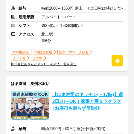
給与
時給1080～1350円 以上 ≪土日祝は時給UP≫
雇用形態
アルバイト・パート
シフト
週2日以上 1日3時間以上
アクセス
北上駅
車6分
大学生歓迎
高校生歓迎
副業・Ｗワーク歓迎
ピアス可
ヒゲ可
株式会社あきんどスシローの求人一覧を見る
はま寿司 奥州水沢店
【はま寿司のキッチン(～17時)】週
2日3H～OK！家事と両立ラクラク
♪お寿司も握らず簡単◎
給与
時給1100円＋曜日手当(土日祝+70円)