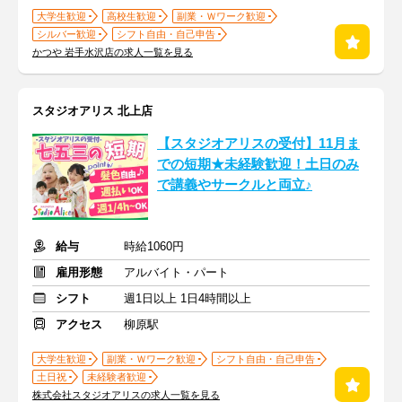
大学生歓迎
高校生歓迎
副業・Ｗワーク歓迎
シルバー歓迎
シフト自由・自己申告
かつや 岩手水沢店の求人一覧を見る
スタジオアリス 北上店
【スタジオアリスの受付】11月ま
での短期★未経験歓迎！土日のみ
で講義やサークルと両立♪
給与
時給1060円
雇用形態
アルバイト・パート
シフト
週1日以上 1日4時間以上
アクセス
柳原駅
大学生歓迎
副業・Ｗワーク歓迎
シフト自由・自己申告
土日祝
未経験者歓迎
株式会社スタジオアリスの求人一覧を見る