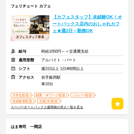
フェリチェート カフェ
【カフェスタッフ】未経験OK！オ
ートバックス店内のおしゃれカフ
ェ★週2日～勤務OK
給与
時給1050円～＋交通費支給
雇用形態
アルバイト・パート
シフト
週2日以上 1日4時間以上
アクセス
岩手飯岡駅
車10分
大学生歓迎
副業・Ｗワーク歓迎
シルバー歓迎
未経験者歓迎
主婦(夫)歓迎
スーパーオートバックス盛岡南の求人一覧を見る
はま寿司 一関店