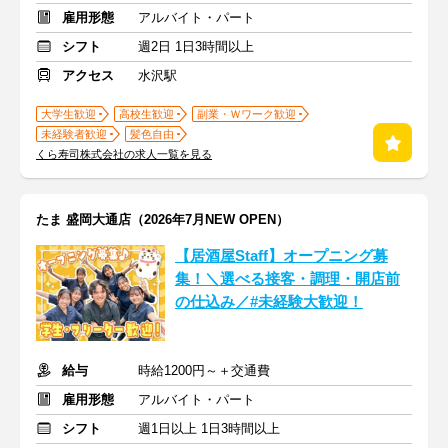
雇用形態
アルバイト・パート
シフト
週2日 1日3時間以上
アクセス
水沢駅
大学生歓迎
高校生歓迎
副業・Ｗワーク歓迎
未経験者歓迎
髪色自由
くら寿司株式会社の求人一覧を見る
たま 盛岡大通店（2026年7月NEW OPEN）
【居酒屋Staff】オープニング募
集！＼選べる接客・調理・開店前
の仕込み／#未経験大歓迎！
給与
時給1200円～＋交通費
雇用形態
アルバイト・パート
シフト
週1日以上 1日3時間以上