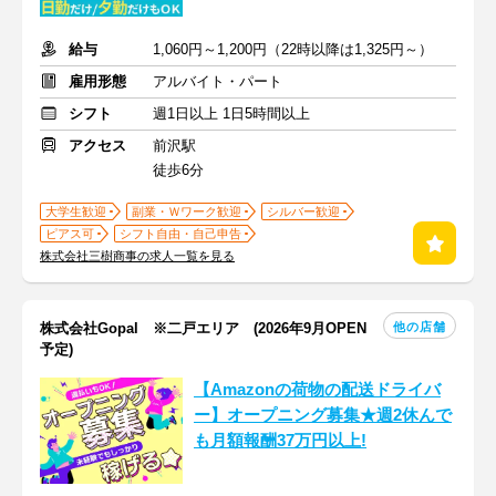
給与
1,060円～1,200円（22時以降は1,325円～）
雇用形態
アルバイト・パート
シフト
週1日以上 1日5時間以上
アクセス
前沢駅
徒歩6分
大学生歓迎
副業・Ｗワーク歓迎
シルバー歓迎
ピアス可
シフト自由・自己申告
株式会社三樹商事の求人一覧を見る
他の店舗
株式会社Gopal ※二戸エリア (2026年9月OPEN
予定)
【Amazonの荷物の配送ドライバ
ー】オープニング募集★週2休んで
も月額報酬37万円以上!