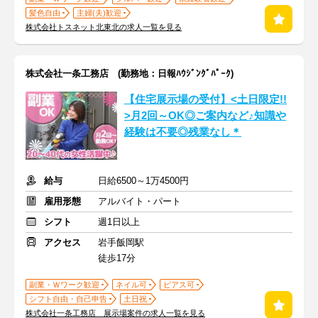
髪色自由
主婦(夫)歓迎
株式会社トスネット北東北の求人一覧を見る
株式会社一条工務店 (勤務地：日報ﾊｳｼﾞﾝｸﾞﾊﾟｰｸ)
【住宅展示場の受付】<土日限定!!
>月2回～OK◎ご案内など♪知識や
経験は不要◎残業なし＊
給与
日給6500～1万4500円
雇用形態
アルバイト・パート
シフト
週1日以上
アクセス
岩手飯岡駅
徒歩17分
副業・Ｗワーク歓迎
ネイル可
ピアス可
シフト自由・自己申告
土日祝
株式会社一条工務店 展示場案件の求人一覧を見る