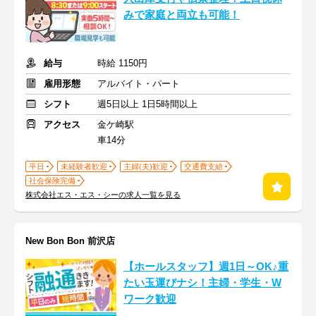
みで家庭と両立も可能！
給与
時給 1150円
雇用形態
アルバイト・パート
シフト
週5日以上 1日5時間以上
アクセス
金ケ崎駅
車14分
平日
未経験者歓迎
主婦(夫)歓迎
交通費支給
社会保険完備
株式会社エス・エス・シーの求人一覧を見る
New Bon Bon 前沢店
【ホールスタッフ】週1日～OK♪重
たい玉運びナシ！主婦・学生・W
ワーク歓迎