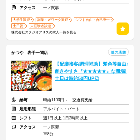
アクセス
一ノ関駅
大学生歓迎
副業・Ｗワーク歓迎
シフト自由・自己申告
土日祝
未経験者歓迎
株式会社スタジオアリスの求人一覧を見る
他の店舗
かつや 岩手一関店
【配膳接客/調理補助】髪色等自由♪
働きやすさ『★★★★★』な職場!
土日は時給50円UP◎
給与
時給1100円～＋交通費支給
雇用形態
アルバイト・パート
シフト
週1日以上 1日2時間以上
アクセス
一ノ関駅
車8分