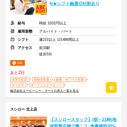
N★シフト融通◎社割あり
給与
時給 1031円以上
雇用形態
アルバイト・パート
シフト
週2日以上 1日4時間以上
アクセス
前潟駅
徒歩5分
急募
2
あと
日
大学生歓迎
高校生歓迎
副業・Ｗワーク歓迎
ネイル可
オープニングスタッフ
株式会社エービーシー・マートの求人一覧を見る
スシロー 北上店
【スシロースタッフ】(朝～21時)地
域密着店舗で働こう♪食事補助30%