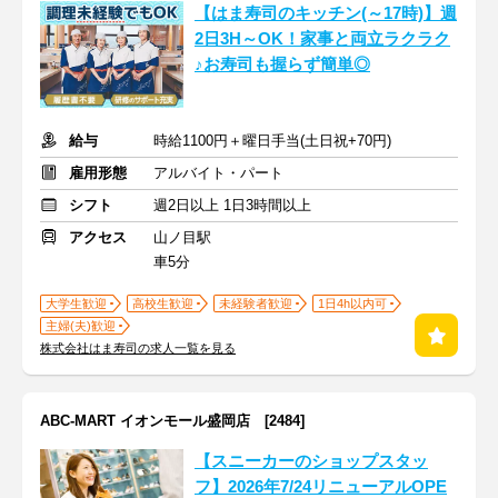
【はま寿司のキッチン(～17時)】週
2日3H～OK！家事と両立ラクラク
♪お寿司も握らず簡単◎
給与
時給1100円＋曜日手当(土日祝+70円)
雇用形態
アルバイト・パート
シフト
週2日以上 1日3時間以上
アクセス
山ノ目駅
車5分
大学生歓迎
高校生歓迎
未経験者歓迎
1日4h以内可
主婦(夫)歓迎
株式会社はま寿司の求人一覧を見る
ABC-MART イオンモール盛岡店 [2484]
【スニーカーのショップスタッ
フ】2026年7/24リニューアルOPE