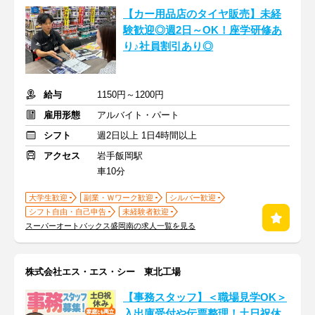
【カー用品店のタイヤ販売】未経
験歓迎◎週2日～OK！座学研修あ
り♪社員割引あり◎
給与
1150円～1200円
雇用形態
アルバイト・パート
シフト
週2日以上 1日4時間以上
アクセス
岩手飯岡駅
車10分
大学生歓迎
副業・Ｗワーク歓迎
シルバー歓迎
シフト自由・自己申告
未経験者歓迎
スーパーオートバックス盛岡南の求人一覧を見る
株式会社エス・エス・シー 東北工場
【事務スタッフ】＜職場見学OK＞
入出庫受付や伝票整理！土日祝休