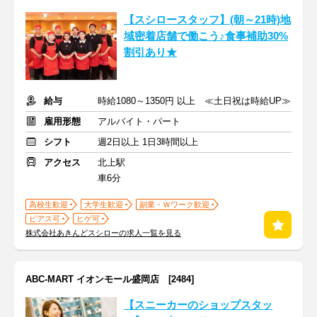
【スシロースタッフ】(朝～21時)地
域密着店舗で働こう♪食事補助30%
割引あり★
給与
時給1080～1350円 以上 ≪土日祝は時給UP≫
雇用形態
アルバイト・パート
シフト
週2日以上 1日3時間以上
アクセス
北上駅
車6分
高校生歓迎
大学生歓迎
副業・Ｗワーク歓迎
ピアス可
ヒゲ可
株式会社あきんどスシローの求人一覧を見る
ABC-MART イオンモール盛岡店 [2484]
【スニーカーのショップスタッ