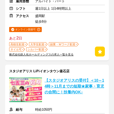
雇用形態
アルバイト・パート
シフト
週1日以上 1日4時間以上
アクセス
盛岡駅
徒歩8分
オンライン面接可
2
あと
日
高校生歓迎
大学生歓迎
副業・Ｗワーク歓迎
ネイル可
シルバー歓迎
株式会社鉄人化ホールディングスの求人一覧を見る
スタジオアリス LiPiイオンタウン釜石店
【スタジオアリスの受付】＜10～1
4時＞11月までの短期★家事・育児
の合間に！扶養内OK♪
給与
時給1050円