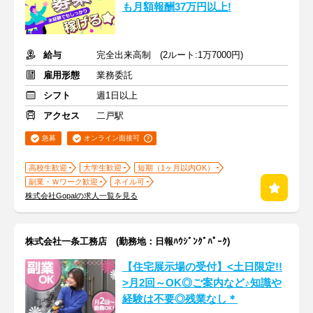
も月額報酬37万円以上!
給与
完全出来高制 (2ルート:1万7000円)
雇用形態
業務委託
シフト
週1日以上
アクセス
二戸駅
急募
オンライン面接可
高校生歓迎
大学生歓迎
短期（1ヶ月以内OK）
副業・Ｗワーク歓迎
ネイル可
株式会社Gopalの求人一覧を見る
株式会社一条工務店 (勤務地：日報ﾊｳｼﾞﾝｸﾞﾊﾟｰｸ)
【住宅展示場の受付】<土日限定!!
>月2回～OK◎ご案内など♪知識や
経験は不要◎残業なし＊