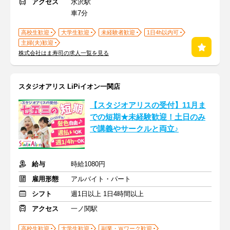
アクセス
水沢駅
車7分
高校生歓迎
大学生歓迎
未経験者歓迎
1日4h以内可
主婦(夫)歓迎
株式会社はま寿司の求人一覧を見る
スタジオアリス LiPiイオン一関店
【スタジオアリスの受付】11月ま
での短期★未経験歓迎！土日のみ
で講義やサークルと両立♪
給与
時給1080円
雇用形態
アルバイト・パート
シフト
週1日以上 1日4時間以上
アクセス
一ノ関駅
高校生歓迎
大学生歓迎
副業・Ｗワーク歓迎