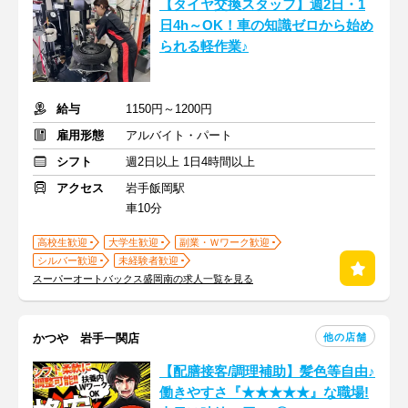
【タイヤ交換スタッフ】週2日・1
日4h～OK！車の知識ゼロから始め
られる軽作業♪
給与
1150円～1200円
雇用形態
アルバイト・パート
シフト
週2日以上 1日4時間以上
アクセス
岩手飯岡駅
車10分
高校生歓迎
大学生歓迎
副業・Ｗワーク歓迎
シルバー歓迎
未経験者歓迎
スーパーオートバックス盛岡南の求人一覧を見る
他の店舗
かつや 岩手一関店
【配膳接客/調理補助】髪色等自由♪
働きやすさ『★★★★★』な職場!