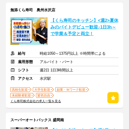
無添くら寿司 奥州水沢店
【くら寿司のキッチン】<週2>夏休
みのバイトデビュー歓迎♪1日3h～
で学業＆予定と両立！
給与
時給1050～1375円以上 ※時間帯による
雇用形態
アルバイト・パート
シフト
週2日 1日3時間以上
アクセス
水沢駅
高校生歓迎
大学生歓迎
副業・Ｗワーク歓迎
未経験者歓迎
髪色自由
くら寿司株式会社の求人一覧を見る
スーパーオートバックス 盛岡南