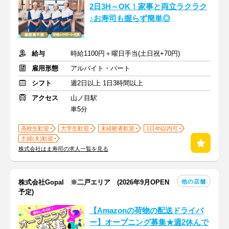
2日3H～OK！家事と両立ラクラク
♪お寿司も握らず簡単◎
給与
時給1100円＋曜日手当(土日祝+70円)
雇用形態
アルバイト・パート
シフト
週2日以上 1日3時間以上
アクセス
山ノ目駅
車5分
高校生歓迎
大学生歓迎
未経験者歓迎
1日4h以内可
主婦(夫)歓迎
株式会社はま寿司の求人一覧を見る
他の店舗
株式会社Gopal ※二戸エリア (2026年9月OPEN
予定)
【Amazonの荷物の配送ドライバ
ー】オープニング募集★週2休んで