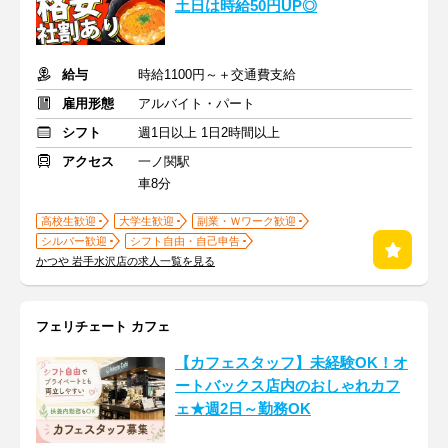
土日は時給50円UP◎
給与
時給1100円～＋交通費支給
雇用形態
アルバイト・パート
シフト
週1日以上 1日2時間以上
アクセス
一ノ関駅
車8分
高校生歓迎
大学生歓迎
副業・Ｗワーク歓迎
シルバー歓迎
シフト自由・自己申告
かつや 岩手水沢店の求人一覧を見る
フェリチェート カフェ
【カフェスタッフ】未経験OK！オ
ートバックス店内のおしゃれカフ
ェ★週2日～勤務OK