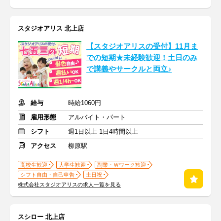
スタジオアリス 北上店
【スタジオアリスの受付】11月ま
での短期★未経験歓迎！土日のみ
で講義やサークルと両立♪
給与
時給1060円
雇用形態
アルバイト・パート
シフト
週1日以上 1日4時間以上
アクセス
柳原駅
高校生歓迎
大学生歓迎
副業・Ｗワーク歓迎
シフト自由・自己申告
土日祝
株式会社スタジオアリスの求人一覧を見る
スシロー 北上店