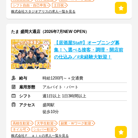
シフト自由・自己申告
土日祝
株式会社スタジオアリスの求人一覧を見る
たま 盛岡大通店（2026年7月NEW OPEN）
【居酒屋Staff】オープニング募
集！＼選べる接客・調理・開店前
の仕込み／#未経験大歓迎！
給与
時給1200円～＋交通費
雇用形態
アルバイト・パート
シフト
週1日以上 1日3時間以上
アクセス
盛岡駅
徒歩10分
高校生歓迎
大学生歓迎
副業・Ｗワーク歓迎
ネイル可
シルバー歓迎
株式会社Ｆ ａｉｘの求人一覧を見る