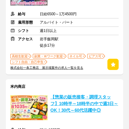
給与
日給6500～1万4500円
雇用形態
アルバイト・パート
シフト
週1日以上
アクセス
岩手飯岡駅
徒歩17分
高校生歓迎
副業・Ｗワーク歓迎
ネイル可
ピアス可
シフト自由・自己申告
株式会社一条工務店 展示場案件の求人一覧を見る
米内商店
【惣菜の販売接客・調理スタッ
フ】10時半～18時半の中で週3日～
OK！30代～60代活躍中◎