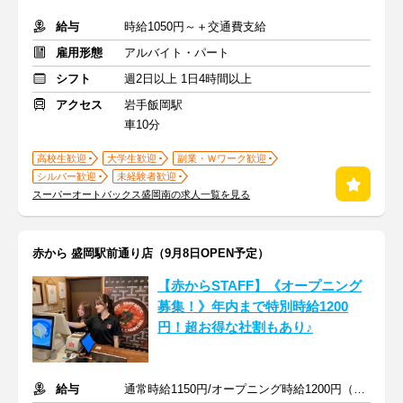
給与
時給1050円～＋交通費支給
雇用形態
アルバイト・パート
シフト
週2日以上 1日4時間以上
アクセス
岩手飯岡駅
車10分
高校生歓迎
大学生歓迎
副業・Ｗワーク歓迎
シルバー歓迎
未経験者歓迎
スーパーオートバックス盛岡南の求人一覧を見る
赤から 盛岡駅前通り店（9月8日OPEN予定）
【赤からSTAFF】《オープニング
募集！》年内まで特別時給1200
円！超お得な社割もあり♪
給与
通常時給1150円/オープニング時給1200円（2026年12月31日まで）