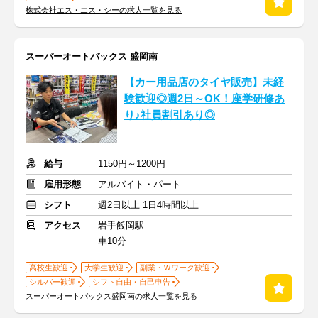
株式会社エス・エス・シーの求人一覧を見る
スーパーオートバックス 盛岡南
【カー用品店のタイヤ販売】未経
験歓迎◎週2日～OK！座学研修あ
り♪社員割引あり◎
給与
1150円～1200円
雇用形態
アルバイト・パート
シフト
週2日以上 1日4時間以上
アクセス
岩手飯岡駅
車10分
高校生歓迎
大学生歓迎
副業・Ｗワーク歓迎
シルバー歓迎
シフト自由・自己申告
スーパーオートバックス盛岡南の求人一覧を見る