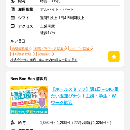
給与
時給 1035円
雇用形態
アルバイト・パート
シフト
週3日以上 1日4.5時間以上
アクセス
上盛岡駅
徒歩17分
6
あと
日
高校生歓迎
副業・Ｗワーク歓迎
シルバー歓迎
未経験者歓迎
髪色自由
株式会社米内商店 肉の米内の求人一覧を見る
New Bon Bon 前沢店
【ホールスタッフ】週1日～OK♪重
たい玉運びナシ！主婦・学生・W
ワーク歓迎
給与
1,060円～1,200円（22時以降は1,325円～）