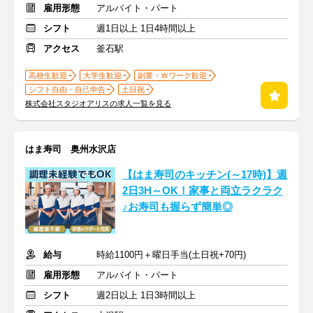
雇用形態
アルバイト・パート
シフト
週1日以上 1日4時間以上
アクセス
釜石駅
高校生歓迎
大学生歓迎
副業・Ｗワーク歓迎
シフト自由・自己申告
土日祝
株式会社スタジオアリスの求人一覧を見る
はま寿司 奥州水沢店
【はま寿司のキッチン(～17時)】週
2日3H～OK！家事と両立ラクラク
♪お寿司も握らず簡単◎
給与
時給1100円＋曜日手当(土日祝+70円)
雇用形態
アルバイト・パート
シフト
週2日以上 1日3時間以上