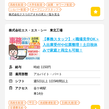
高校生歓迎
大学生歓迎
副業・Ｗワーク歓迎
シルバー歓迎
オープニングスタッフ
株式会社クスリのアオキの求人一覧を見る
株式会社エス・エス・シー 東北工場
【事務スタッフ】＜職場見学OK＞
入出庫受付や伝票整理！土日祝休
みで家庭と両立も可能！
給与
時給 1150円
雇用形態
アルバイト・パート
シフト
週5日以上 1日5時間以上
アクセス
金ケ崎駅
車14分
高校生歓迎
平日
未経験者歓迎
主婦(夫)歓迎
交通費支給