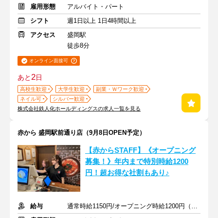
雇用形態
アルバイト・パート
シフト
週1日以上 1日4時間以上
アクセス
盛岡駅
徒歩8分
オンライン面接可
2
あと
日
高校生歓迎
大学生歓迎
副業・Ｗワーク歓迎
ネイル可
シルバー歓迎
株式会社鉄人化ホールディングスの求人一覧を見る
赤から 盛岡駅前通り店（9月8日OPEN予定）
【赤からSTAFF】《オープニング
募集！》年内まで特別時給1200
円！超お得な社割もあり♪
給与
通常時給1150円/オープニング時給1200円（2026年12月31日まで）