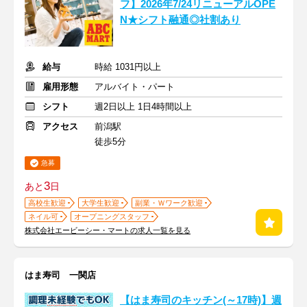
フ】2026年7/24リニューアルOPE
N★シフト融通◎社割あり
給与
時給 1031円以上
雇用形態
アルバイト・パート
シフト
週2日以上 1日4時間以上
アクセス
前潟駅
徒歩5分
急募
3
あと
日
高校生歓迎
大学生歓迎
副業・Ｗワーク歓迎
ネイル可
オープニングスタッフ
株式会社エービーシー・マートの求人一覧を見る
はま寿司 一関店
【はま寿司のキッチン(～17時)】週