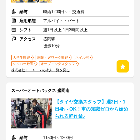
給与
時給1200円～＋交通費
雇用形態
アルバイト・パート
シフト
週1日以上 1日3時間以上
アクセス
盛岡駅
徒歩10分
大学生歓迎
副業・Ｗワーク歓迎
ネイル可
シルバー歓迎
オープニングスタッフ
株式会社Ｆ ａｉｘの求人一覧を見る
スーパーオートバックス 盛岡南
【タイヤ交換スタッフ】週2日・1
日4h～OK！車の知識ゼロから始め
られる軽作業♪
給与
1150円～1200円