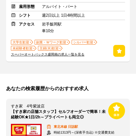
雇用形態
アルバイト・パート
シフト
週2日以上 1日4時間以上
アクセス
岩手飯岡駅
車10分
大学生歓迎
副業・Ｗワーク歓迎
シルバー歓迎
未経験者歓迎
主婦(夫)歓迎
スーパーオートバックス盛岡南の求人一覧を見る
あなたの検索履歴からのおすすめ求人
すき家 4号紫波店
【すき家の店舗スタッフ】セルフオーダーで簡単！未
経験OK★1日/2h～プライベートも両立◎
東北本線
日詰駅
時給1313円～(深夜手当込) ※交通費支給