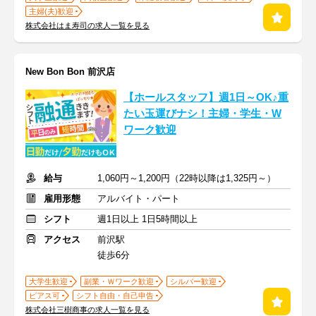
主婦(夫)歓迎
株式会社はま寿司の求人一覧を見る
New Bon Bon 前沢店
【ホールスタッフ】週1日～OK♪重
たい玉運びナシ！主婦・学生・W
ワーク歓迎
給与
1,060円～1,200円（22時以降は1,325円～）
雇用形態
アルバイト・パート
シフト
週1日以上 1日5時間以上
アクセス
前沢駅
徒歩6分
大学生歓迎
副業・Ｗワーク歓迎
シルバー歓迎
ピアス可
シフト自由・自己申告
株式会社三樹商事の求人一覧を見る