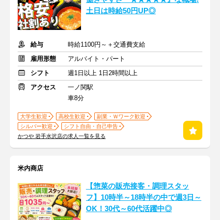
土日は時給50円UP◎
給与
時給1100円～＋交通費支給
雇用形態
アルバイト・パート
シフト
週1日以上 1日2時間以上
アクセス
一ノ関駅
車8分
大学生歓迎
高校生歓迎
副業・Ｗワーク歓迎
シルバー歓迎
シフト自由・自己申告
かつや 岩手水沢店の求人一覧を見る
米内商店
【惣菜の販売接客・調理スタッ
フ】10時半～18時半の中で週3日～
OK！30代～60代活躍中◎