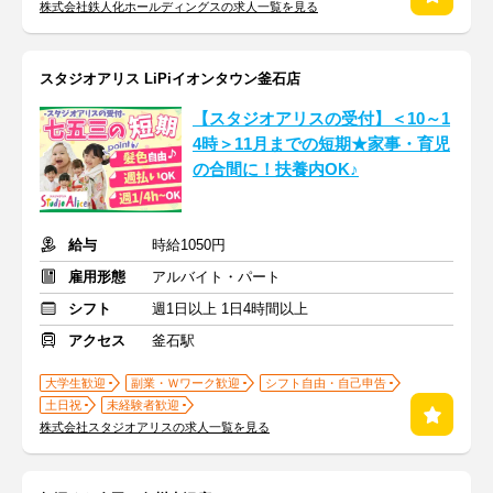
株式会社鉄人化ホールディングスの求人一覧を見る
スタジオアリス LiPiイオンタウン釜石店
【スタジオアリスの受付】＜10～1
4時＞11月までの短期★家事・育児
の合間に！扶養内OK♪
給与
時給1050円
雇用形態
アルバイト・パート
シフト
週1日以上 1日4時間以上
アクセス
釜石駅
大学生歓迎
副業・Ｗワーク歓迎
シフト自由・自己申告
土日祝
未経験者歓迎
株式会社スタジオアリスの求人一覧を見る