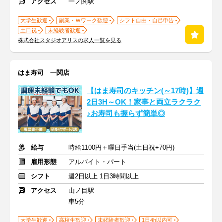
アクセス
一ノ関駅
大学生歓迎
副業・Ｗワーク歓迎
シフト自由・自己申告
土日祝
未経験者歓迎
株式会社スタジオアリスの求人一覧を見る
はま寿司 一関店
【はま寿司のキッチン(～17時)】週
2日3H～OK！家事と両立ラクラク
♪お寿司も握らず簡単◎
給与
時給1100円＋曜日手当(土日祝+70円)
雇用形態
アルバイト・パート
シフト
週2日以上 1日3時間以上
アクセス
山ノ目駅
車5分
大学生歓迎
高校生歓迎
未経験者歓迎
1日4h以内可