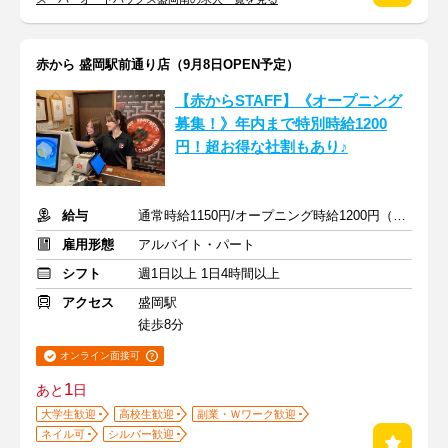
赤から 盛岡駅前通り店（9月8日OPEN予定）
【赤からSTAFF】《オープニング
募集！》年内まで特別時給1200
円！超お得な社割もあり♪
給与
通常時給1150円/オープニング時給1200円（2026年12月31日まで）
雇用形態
アルバイト・パート
シフト
週1日以上 1日4時間以上
アクセス
盛岡駅
徒歩8分
オンライン面接可
1
あと
日
大学生歓迎
高校生歓迎
副業・Ｗワーク歓迎
ネイル可
シルバー歓迎