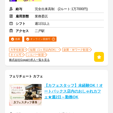
給与
完全出来高制 (2ルート:1万7000円)
雇用形態
業務委託
シフト
週1日以上
アクセス
二戸駅
急募
オンライン面接可
大学生歓迎
短期（1ヶ月以内OK）
副業・Ｗワーク歓迎
ネイル可
シルバー歓迎
株式会社Gopalの求人一覧を見る
フェリチェート カフェ
【カフェスタッフ】未経験OK！オ
ートバックス店内のおしゃれカフ
ェ★週2日～勤務OK