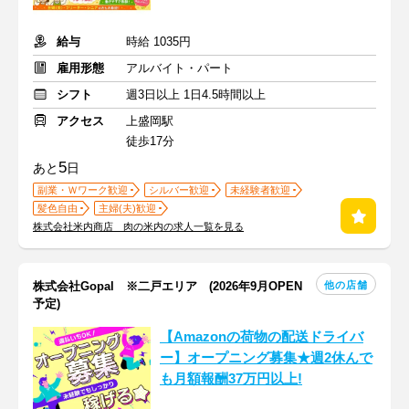
給与
時給 1035円
雇用形態
アルバイト・パート
シフト
週3日以上 1日4.5時間以上
アクセス
上盛岡駅
徒歩17分
5
あと
日
副業・Ｗワーク歓迎
シルバー歓迎
未経験者歓迎
髪色自由
主婦(夫)歓迎
株式会社米内商店 肉の米内の求人一覧を見る
他の店舗
株式会社Gopal ※二戸エリア (2026年9月OPEN
予定)
【Amazonの荷物の配送ドライバ
ー】オープニング募集★週2休んで
も月額報酬37万円以上!