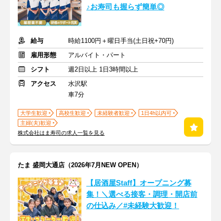
♪お寿司も握らず簡単◎
給与
時給1100円＋曜日手当(土日祝+70円)
雇用形態
アルバイト・パート
シフト
週2日以上 1日3時間以上
アクセス
水沢駅
車7分
大学生歓迎
高校生歓迎
未経験者歓迎
1日4h以内可
主婦(夫)歓迎
株式会社はま寿司の求人一覧を見る
たま 盛岡大通店（2026年7月NEW OPEN）
【居酒屋Staff】オープニング募
集！＼選べる接客・調理・開店前
の仕込み／#未経験大歓迎！