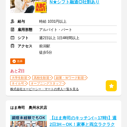
N★シフト融通◎社割あり
給与
時給 1031円以上
雇用形態
アルバイト・パート
シフト
週2日以上 1日4時間以上
アクセス
前潟駅
徒歩5分
急募
2
あと
日
大学生歓迎
高校生歓迎
副業・Ｗワーク歓迎
ネイル可
オープニングスタッフ
株式会社エービーシー・マートの求人一覧を見る
はま寿司 奥州水沢店
【はま寿司のキッチン(～17時)】週
2日3H～OK！家事と両立ラクラク