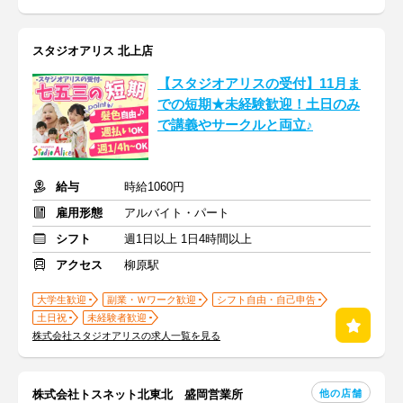
スタジオアリス 北上店
【スタジオアリスの受付】11月ま
での短期★未経験歓迎！土日のみ
で講義やサークルと両立♪
給与
時給1060円
雇用形態
アルバイト・パート
シフト
週1日以上 1日4時間以上
アクセス
柳原駅
大学生歓迎
副業・Ｗワーク歓迎
シフト自由・自己申告
土日祝
未経験者歓迎
株式会社スタジオアリスの求人一覧を見る
他の店舗
株式会社トスネット北東北 盛岡営業所