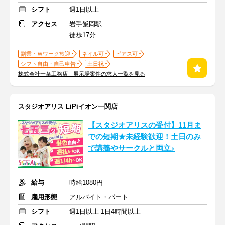
シフト
週1日以上
アクセス
岩手飯岡駅
徒歩17分
副業・Ｗワーク歓迎
ネイル可
ピアス可
シフト自由・自己申告
土日祝
株式会社一条工務店 展示場案件の求人一覧を見る
スタジオアリス LiPiイオン一関店
【スタジオアリスの受付】11月ま
での短期★未経験歓迎！土日のみ
で講義やサークルと両立♪
給与
時給1080円
雇用形態
アルバイト・パート
シフト
週1日以上 1日4時間以上