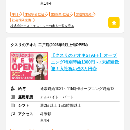
車14分
平日
未経験者歓迎
主婦(夫)歓迎
交通費支給
社会保険完備
株式会社エス・エス・シーの求人一覧を見る
クスリのアオキ 二戸店(2026年9月上旬OPEN)
【クスリのアオキSTAFF】オープ
ニング特別時給1300円～♪未経験歓
迎！入社祝い金3万円◎
給与
通常時給1031～1150円/オープニング時給1300～1400円
雇用形態
アルバイト・パート
シフト
週2日以上 1日3時間以上
アクセス
斗米駅
車4分