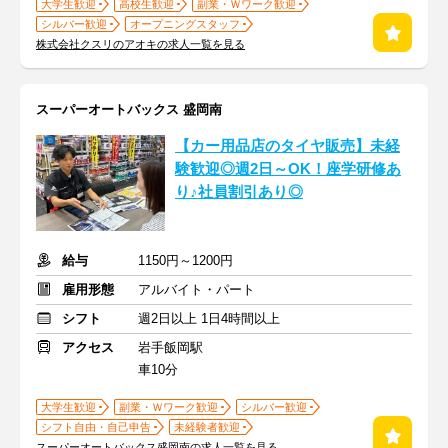
大学生歓迎
高校生歓迎
副業・Ｗワーク歓迎
シルバー歓迎
オープニングスタッフ
株式会社クスリのアオキの求人一覧を見る
スーパーオートバックス 盛岡南
【カー用品店のタイヤ販売】未経
験歓迎◎週2日～OK！座学研修あ
り♪社員割引あり◎
給与
1150円～1200円
雇用形態
アルバイト・パート
シフト
週2日以上 1日4時間以上
アクセス
岩手飯岡駅
車10分
大学生歓迎
副業・Ｗワーク歓迎
シルバー歓迎
シフト自由・自己申告
未経験者歓迎
スーパーオートバックス盛岡南の求人一覧を見る