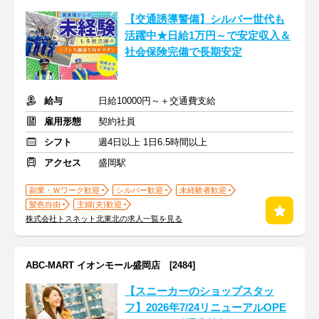
【交通誘導警備】シルバー世代も
活躍中★日給1万円～で安定収入＆
社会保険完備で長期安定
給与
日給10000円～＋交通費支給
雇用形態
契約社員
シフト
週4日以上 1日6.5時間以上
アクセス
盛岡駅
副業・Ｗワーク歓迎
シルバー歓迎
未経験者歓迎
髪色自由
主婦(夫)歓迎
株式会社トスネット北東北の求人一覧を見る
ABC-MART イオンモール盛岡店 [2484]
【スニーカーのショップスタッ
フ】2026年7/24リニューアルOPE