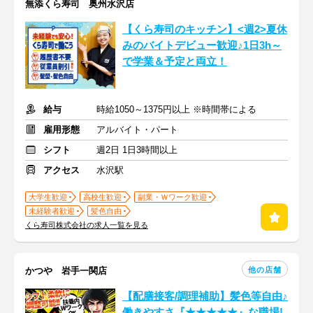
無添くら寿司 奥州水沢店
【くら寿司のキッチン】<週2>夏休
みのバイトデビュー歓迎♪1日3h～
で学業＆予定と両立！
給与
時給1050～1375円以上 ※時間帯による
雇用形態
アルバイト・パート
シフト
週2日 1日3時間以上
アクセス
水沢駅
大学生歓迎
高校生歓迎
副業・Ｗワーク歓迎
未経験者歓迎
髪色自由
くら寿司株式会社の求人一覧を見る
他の店舗
かつや 岩手一関店
【配膳接客/調理補助】髪色等自由♪
働きやすさ『★★★★★』な職場!