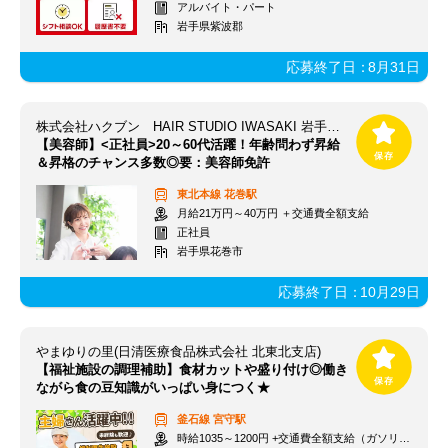
アルバイト・パート
岩手県紫波郡
応募終了日：
8月31日
株式会社ハクブン HAIR STUDIO IWASAKI 岩手桜町店
【美容師】<正社員>20～60代活躍！年齢問わず昇給
＆昇格のチャンス多数◎要：美容師免許
東北本線
花巻駅
月給21万円～40万円 ＋交通費全額支給
正社員
岩手県花巻市
応募終了日：
10月29日
やまゆりの里(日清医療食品株式会社 北東北支店)
【福祉施設の調理補助】食材カットや盛り付け◎働き
ながら食の豆知識がいっぱい身につく★
釜石線
宮守駅
時給1035～1200円 +交通費全額支給（ガソリン代も支給）