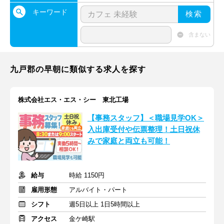
キーワード
検索
含まない
九戸郡の早朝に類似する求人を探す
株式会社エス・エス・シー 東北工場
【事務スタッフ】＜職場見学OK＞
入出庫受付や伝票整理！土日祝休
みで家庭と両立も可能！
給与
時給 1150円
雇用形態
アルバイト・パート
シフト
週5日以上 1日5時間以上
アクセス
金ケ崎駅