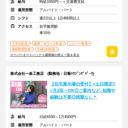
給与
時給1050円～＋交通費支給
雇用形態
アルバイト・パート
シフト
週2日以上 1日4時間以上
アクセス
岩手飯岡駅
車10分
大学生歓迎
副業・Ｗワーク歓迎
シルバー歓迎
未経験者歓迎
主婦(夫)歓迎
スーパーオートバックス盛岡南の求人一覧を見る
株式会社一条工務店 (勤務地：日報ﾊｳｼﾞﾝｸﾞﾊﾟｰｸ)
【住宅展示場の受付】<土日限定!!
>月2回～OK◎ご案内など♪知識や
経験は不要◎残業なし＊
給与
日給6500～1万4500円
雇用形態
アルバイト・パート