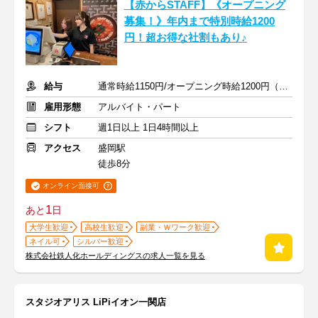
【赤からSTAFF】《オープニング
募集！》年内まで特別時給1200
円！超お得な社割もあり♪
給与
通常時給1150円/オープニング時給1200円（2026年12月31日まで）
雇用形態
アルバイト・パート
シフト
週1日以上 1日4時間以上
アクセス
盛岡駅
徒歩8分
オンライン面接可
1
あと
日
大学生歓迎
高校生歓迎
副業・Ｗワーク歓迎
ネイル可
シルバー歓迎
株式会社鉄人化ホールディングスの求人一覧を見る
スタジオアリス LiPiイオン一関店