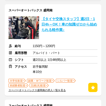
スーパーオートバックス 盛岡南
【タイヤ交換スタッフ】週2日・1
日4h～OK！車の知識ゼロから始め
られる軽作業♪
給与
1150円～1200円
雇用形態
アルバイト・パート
シフト
週2日以上 1日4時間以上
アクセス
岩手飯岡駅
車10分
大学生歓迎
副業・Ｗワーク歓迎
シルバー歓迎
未経験者歓迎
主婦(夫)歓迎
スーパーオートバックス盛岡南の求人一覧を見る
スーパーオートバックス 盛岡南