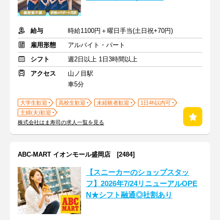
給与
時給1100円＋曜日手当(土日祝+70円)
雇用形態
アルバイト・パート
シフト
週2日以上 1日3時間以上
アクセス
山ノ目駅
車5分
大学生歓迎
高校生歓迎
未経験者歓迎
1日4h以内可
主婦(夫)歓迎
株式会社はま寿司の求人一覧を見る
ABC-MART イオンモール盛岡店 [2484]
【スニーカーのショップスタッ
フ】2026年7/24リニューアルOPE
N★シフト融通◎社割あり