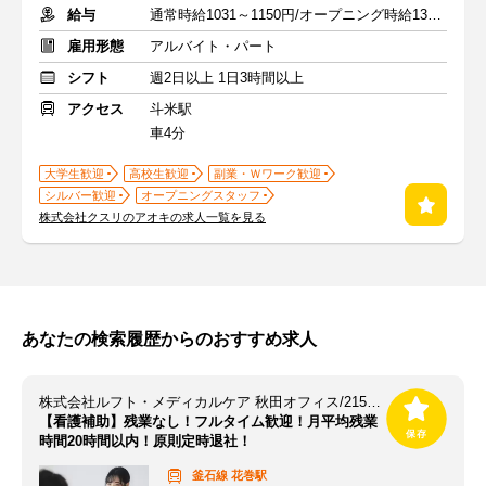
給与
通常時給1031～1150円/オープニング時給1300～1400円
雇用形態
アルバイト・パート
シフト
週2日以上 1日3時間以上
アクセス
斗米駅
車4分
大学生歓迎
高校生歓迎
副業・Ｗワーク歓迎
シルバー歓迎
オープニングスタッフ
株式会社クスリのアオキの求人一覧を見る
あなたの検索履歴からのおすすめ求人
株式会社ルフト・メディカルケア 秋田オフィス/215_2《215_2★DPT》
【看護補助】残業なし！フルタイム歓迎！月平均残業
時間20時間以内！原則定時退社！
釜石線
花巻駅