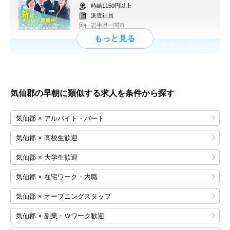
時給1150円以上
派遣社員
岩手県一関市
応募終了日：
8月31日
気仙郡の早朝に類似する求人を条件から探す
気仙郡 × アルバイト・パート
気仙郡 × 高校生歓迎
気仙郡 × 大学生歓迎
気仙郡 × 在宅ワーク・内職
気仙郡 × オープニングスタッフ
気仙郡 × 副業・Ｗワーク歓迎