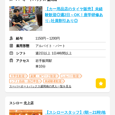
【カー用品店のタイヤ販売】未経
験歓迎◎週2日～OK！座学研修あ
り♪社員割引あり◎
給与
1150円～1200円
雇用形態
アルバイト・パート
シフト
週2日以上 1日4時間以上
アクセス
岩手飯岡駅
車10分
大学生歓迎
副業・Ｗワーク歓迎
シルバー歓迎
シフト自由・自己申告
未経験者歓迎
スーパーオートバックス盛岡南の求人一覧を見る
スシロー 北上店
【スシロースタッフ】(朝～21時)地