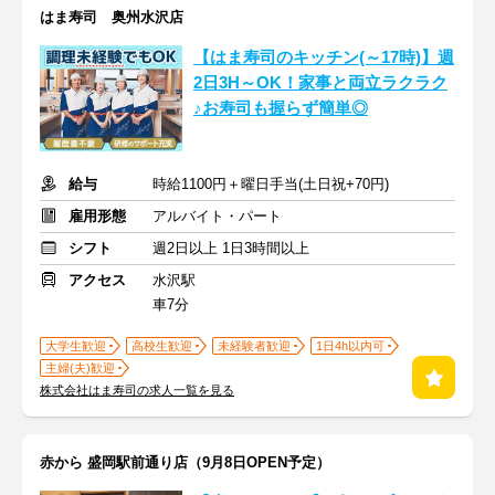
はま寿司 奥州水沢店
【はま寿司のキッチン(～17時)】週
2日3H～OK！家事と両立ラクラク
♪お寿司も握らず簡単◎
給与
時給1100円＋曜日手当(土日祝+70円)
雇用形態
アルバイト・パート
シフト
週2日以上 1日3時間以上
アクセス
水沢駅
車7分
大学生歓迎
高校生歓迎
未経験者歓迎
1日4h以内可
主婦(夫)歓迎
株式会社はま寿司の求人一覧を見る
赤から 盛岡駅前通り店（9月8日OPEN予定）