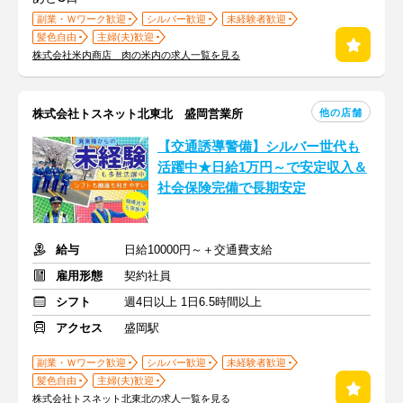
副業・Ｗワーク歓迎
シルバー歓迎
未経験者歓迎
髪色自由
主婦(夫)歓迎
株式会社米内商店 肉の米内の求人一覧を見る
他の店舗
株式会社トスネット北東北 盛岡営業所
【交通誘導警備】シルバー世代も
活躍中★日給1万円～で安定収入＆
社会保険完備で長期安定
給与
日給10000円～＋交通費支給
雇用形態
契約社員
シフト
週4日以上 1日6.5時間以上
アクセス
盛岡駅
副業・Ｗワーク歓迎
シルバー歓迎
未経験者歓迎
髪色自由
主婦(夫)歓迎
株式会社トスネット北東北の求人一覧を見る