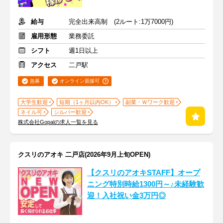
給与
完全出来高制 (2ルート:1万7000円)
雇用形態
業務委託
シフト
週1日以上
アクセス
二戸駅
急募
オンライン面接可
大学生歓迎
短期（1ヶ月以内OK）
副業・Ｗワーク歓迎
ネイル可
シルバー歓迎
株式会社Gopalの求人一覧を見る
クスリのアオキ 二戸店(2026年9月上旬OPEN)
【クスリのアオキSTAFF】オープ
ニング特別時給1300円～♪未経験歓
迎！入社祝い金3万円◎