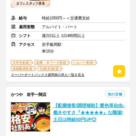
給与
時給1050円～＋交通費支給
雇用形態
アルバイト・パート
シフト
週2日以上 1日4時間以上
アクセス
岩手飯岡駅
車10分
大学生歓迎
副業・Ｗワーク歓迎
シルバー歓迎
未経験者歓迎
主婦(夫)歓迎
スーパーオートバックス盛岡南の求人一覧を見る
他の店舗
かつや 岩手一関店
【配膳接客/調理補助】髪色等自由♪
働きやすさ『★★★★★』な職場!
土日は時給50円UP◎