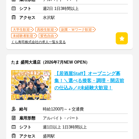
シフト
週2日 1日3時間以上
アクセス
水沢駅
大学生歓迎
高校生歓迎
副業・Ｗワーク歓迎
未経験者歓迎
髪色自由
くら寿司株式会社の求人一覧を見る
たま 盛岡大通店（2026年7月NEW OPEN）
【居酒屋Staff】オープニング募
集！＼選べる接客・調理・開店前
の仕込み／#未経験大歓迎！
給与
時給1200円～＋交通費
雇用形態
アルバイト・パート
シフト
週1日以上 1日3時間以上
アクセス
盛岡駅