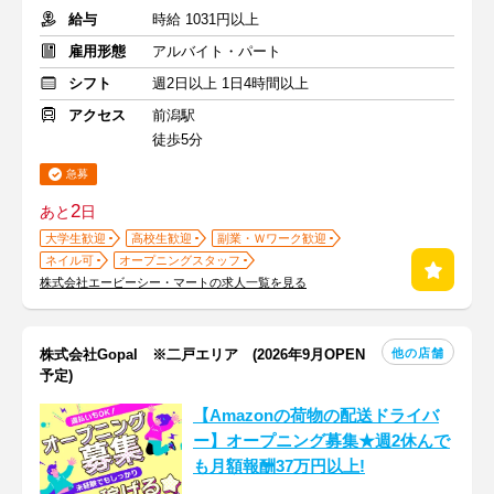
給与
時給 1031円以上
雇用形態
アルバイト・パート
シフト
週2日以上 1日4時間以上
アクセス
前潟駅
徒歩5分
急募
2
あと
日
大学生歓迎
高校生歓迎
副業・Ｗワーク歓迎
ネイル可
オープニングスタッフ
株式会社エービーシー・マートの求人一覧を見る
他の店舗
株式会社Gopal ※二戸エリア (2026年9月OPEN
予定)
【Amazonの荷物の配送ドライバ
ー】オープニング募集★週2休んで
も月額報酬37万円以上!