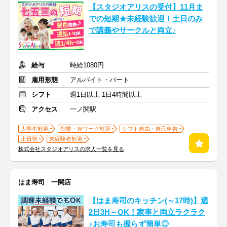
【スタジオアリスの受付】11月ま
での短期★未経験歓迎！土日のみ
で講義やサークルと両立♪
給与
時給1080円
雇用形態
アルバイト・パート
シフト
週1日以上 1日4時間以上
アクセス
一ノ関駅
大学生歓迎
副業・Ｗワーク歓迎
シフト自由・自己申告
土日祝
未経験者歓迎
株式会社スタジオアリスの求人一覧を見る
はま寿司 一関店
【はま寿司のキッチン(～17時)】週
2日3H～OK！家事と両立ラクラク
♪お寿司も握らず簡単◎