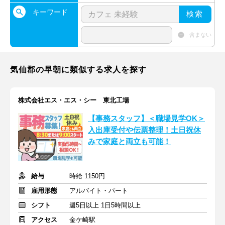
キーワード
検索
含まない
気仙郡の早朝に類似する求人を探す
株式会社エス・エス・シー 東北工場
【事務スタッフ】＜職場見学OK＞
入出庫受付や伝票整理！土日祝休
みで家庭と両立も可能！
給与
時給 1150円
雇用形態
アルバイト・パート
シフト
週5日以上 1日5時間以上
アクセス
金ケ崎駅