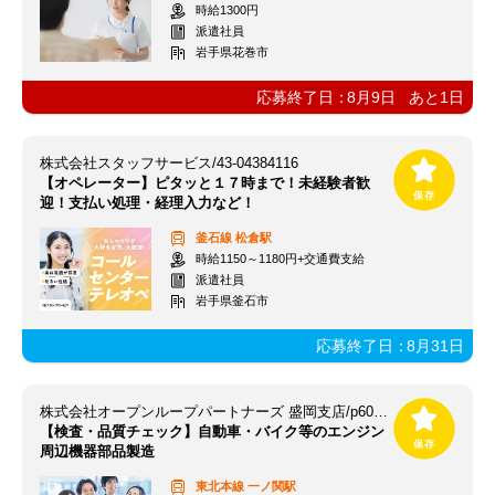
時給1300円
派遣社員
岩手県花巻市
応募終了日：
8月9日
あと
1
日
株式会社スタッフサービス/43-04384116
【オペレーター】ピタッと１７時まで！未経験者歓
迎！支払い処理・経理入力など！
釜石線
松倉駅
時給1150～1180円+交通費支給
派遣社員
岩手県釜石市
応募終了日：
8月31日
株式会社オープンループパートナーズ 盛岡支店/p60240400301
【検査・品質チェック】自動車・バイク等のエンジン
周辺機器部品製造
東北本線
一ノ関駅