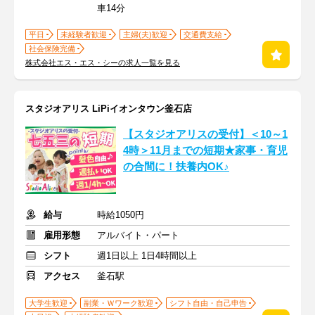
車14分
平日
未経験者歓迎
主婦(夫)歓迎
交通費支給
社会保険完備
株式会社エス・エス・シーの求人一覧を見る
スタジオアリス LiPiイオンタウン釜石店
【スタジオアリスの受付】＜10～1
4時＞11月までの短期★家事・育児
の合間に！扶養内OK♪
給与
時給1050円
雇用形態
アルバイト・パート
シフト
週1日以上 1日4時間以上
アクセス
釜石駅
大学生歓迎
副業・Ｗワーク歓迎
シフト自由・自己申告