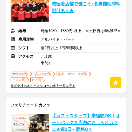
域密着店舗で働こう♪食事補助30%
割引あり★
給与
時給1080～1350円 以上 ≪土日祝は時給UP≫
雇用形態
アルバイト・パート
シフト
週2日以上 1日3時間以上
アクセス
北上駅
車6分
大学生歓迎
高校生歓迎
副業・Ｗワーク歓迎
ピアス可
ヒゲ可
株式会社あきんどスシローの求人一覧を見る
フェリチェート カフェ
【カフェスタッフ】未経験OK！オ
ートバックス店内のおしゃれカフ
ェ★週2日～勤務OK