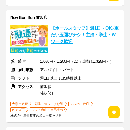
New Bon Bon 前沢店
【ホールスタッフ】週1日～OK♪重
たい玉運びナシ！主婦・学生・W
ワーク歓迎
給与
1,060円～1,200円（22時以降は1,325円～）
雇用形態
アルバイト・パート
シフト
週1日以上 1日5時間以上
アクセス
前沢駅
徒歩6分
大学生歓迎
副業・Ｗワーク歓迎
シルバー歓迎
ピアス可
シフト自由・自己申告
株式会社三樹商事の求人一覧を見る