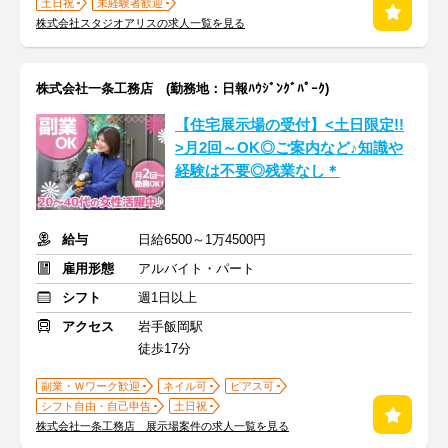
土日祝
未経験者歓迎
株式会社スタジオアリスの求人一覧を見る
株式会社一条工務店 (勤務地：日報ﾊｳｼﾞﾝｸﾞﾊﾟｰｸ)
【住宅展示場の受付】<土日限定!!
>月2回～OK◎ご案内など♪知識や
経験は不要◎残業なし＊
給与
日給6500～1万4500円
雇用形態
アルバイト・パート
シフト
週1日以上
アクセス
岩手飯岡駅
徒歩17分
副業・Ｗワーク歓迎
ネイル可
ピアス可
シフト自由・自己申告
土日祝
株式会社一条工務店 展示場案件の求人一覧を見る