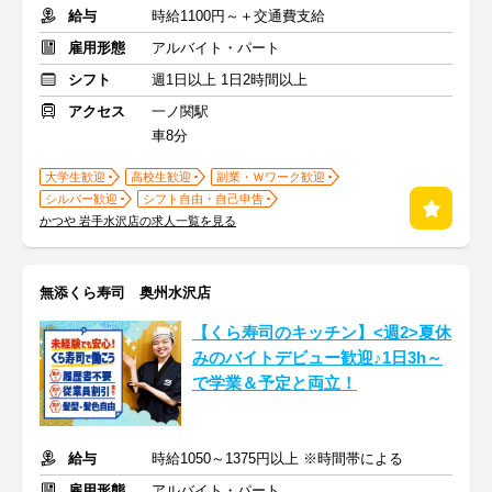
給与
時給1100円～＋交通費支給
雇用形態
アルバイト・パート
シフト
週1日以上 1日2時間以上
アクセス
一ノ関駅
車8分
大学生歓迎
高校生歓迎
副業・Ｗワーク歓迎
シルバー歓迎
シフト自由・自己申告
かつや 岩手水沢店の求人一覧を見る
無添くら寿司 奥州水沢店
【くら寿司のキッチン】<週2>夏休
みのバイトデビュー歓迎♪1日3h～
で学業＆予定と両立！
給与
時給1050～1375円以上 ※時間帯による
雇用形態
アルバイト・パート