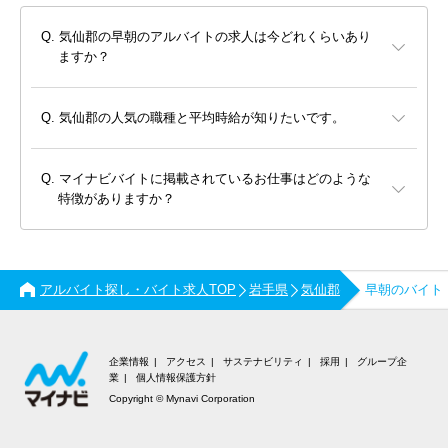
気仙郡の早朝のアルバイトの求人は今どれくらいあり
ますか？
気仙郡の人気の職種と平均時給が知りたいです。
マイナビバイトに掲載されているお仕事はどのような
特徴がありますか？
アルバイト探し・バイト求人TOP
岩手県
気仙郡
早朝のバイト
企業情報
アクセス
サステナビリティ
採用
グループ企
業
個人情報保護方針
Copyright © Mynavi Corporation