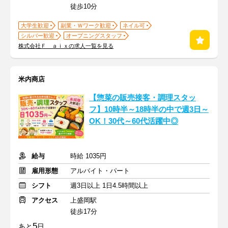
徒歩10分
大学生歓迎
副業・Ｗワーク歓迎
ネイル可
シルバー歓迎
オープニングスタッフ
株式会社Ｆ ａｉｘの求人一覧を見る
米内商店
【惣菜の販売接客・調理スタッ
フ】10時半～18時半の中で週3日～
OK！30代～60代活躍中◎
給与
時給 1035円
雇用形態
アルバイト・パート
シフト
週3日以上 1日4.5時間以上
アクセス
上盛岡駅
徒歩17分
5
あと
日